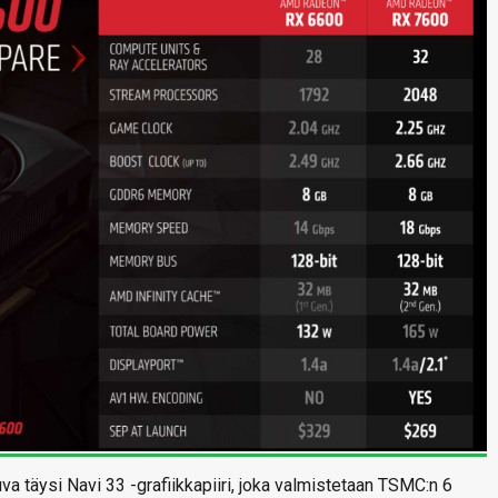
 täysi Navi 33 -grafiikkapiiri, joka valmistetaan TSMC:n 6