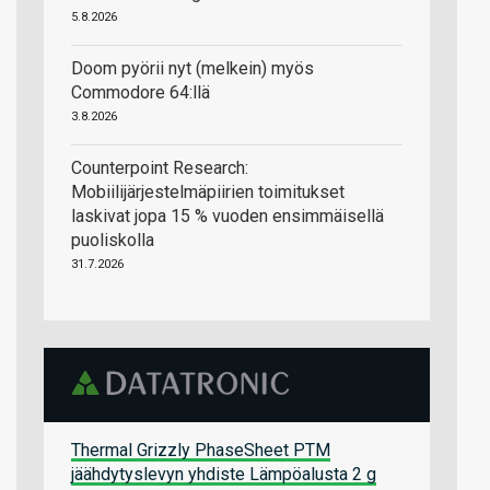
5.8.2026
Doom pyörii nyt (melkein) myös
Commodore 64:llä
3.8.2026
Counterpoint Research:
Mobiilijärjestelmäpiirien toimitukset
laskivat jopa 15 % vuoden ensimmäisellä
puoliskolla
31.7.2026
Thermal Grizzly PhaseSheet PTM
jäähdytyslevyn yhdiste Lämpöalusta 2 g