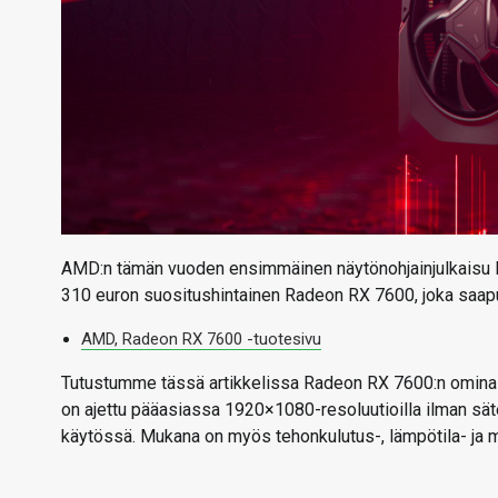
AMD:n tämän vuoden ensimmäinen näytönohjainjulkaisu 
310 euron suositushintainen Radeon RX 7600, joka saap
AMD, Radeon RX 7600 -tuotesivu
Tutustumme tässä artikkelissa Radeon RX 7600:n ominai
on ajettu pääasiassa 1920×1080-resoluutioilla ilman sä
käytössä. Mukana on myös tehonkulutus-, lämpötila- ja m