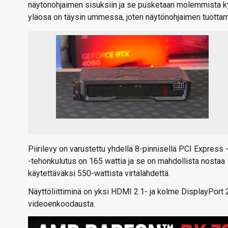
näytönohjaimen sisuksiin ja se pusketaan molemmista kylji
yläosa on täysin ummessa, joten näytönohjaimen tuottama
Piirilevy on varustettu yhdellä 8-pinnisellä PCI Express 
-tehonkulutus on 165 wattia ja se on mahdollista nosta
käytettäväksi 550-wattista virtalähdettä.
Näyttöliittiminä on yksi HDMI 2.1- ja kolme DisplayPort 2
videoenkoodausta.