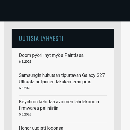
UUTISIA LYHYESTI
Doom pyörii nyt myös Paintissa
6.8.2026
Samsungin huhutaan tiputtavan Galaxy S27
Ultrasta neljännen takakameran pois
6.8.2026
Keychron kehittää avoimen lähdekoodin
firmwarea pelihiiriin
5.8.2026
Honor uudisti logonsa