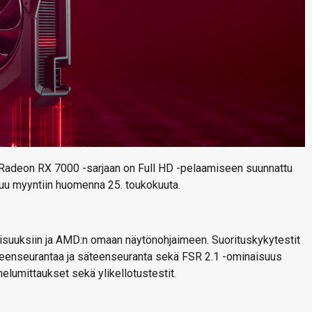
Radeon RX 7000 -sarjaan on Full HD -pelaamiseen suunnattu
uu myyntiin huomenna 25. toukokuuta.
suuksiin ja AMD:n omaan näytönohjaimeen. Suorituskykytestit
teenseurantaa ja säteenseuranta sekä FSR 2.1 -ominaisuus
elumittaukset sekä ylikellotustestit.