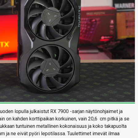
den lopulla julkaistut RX 7900 -sarjan näytönohjaimet ja
in on kahden korttipaikan korkuinen, vain 20,6 cm pitkä ja se
ukkaan tuntuinen metallinen kokonaisuus ja koko takapuolta
mm ja ne eivät pyöri lepotilassa. Tuulettimet imevät ilmaa