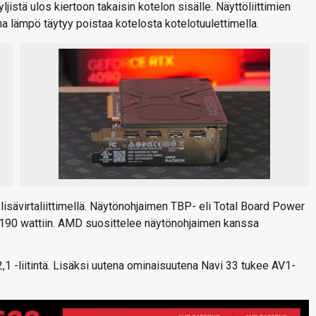
stä ulos kiertoon takaisin kotelon sisälle. Näyttöliittimien
 lämpö täytyy poistaa kotelosta kotelotuulettimella.
-lisävirtaliittimellä. Näytönohjaimen TBP- eli Total Board Power
a 190 wattiin. AMD suosittelee näytönohjaimen kanssa
,1 -liitintä. Lisäksi uutena ominaisuutena Navi 33 tukee AV1-