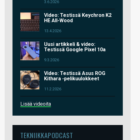
3.6.2026
Video: Testissä Keychron K2
HE All-Wood
13.4.2026
Uusi artikkeli & video:
Testissä Google Pixel 10a
9.3.2026
Video: Testissä Asus ROG
Kithara -pelikuulokkeet
11.2.2026
Lisää videoita
TEKNIIKKAPODCAST