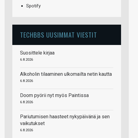
Spotify
TECHBBS UUSIMMAT VIESTIT
Suosittele kirjaa
6.8.2026
Alkoholin tilaaminen ulkomailta netin kautta
6.8.2026
Doom pyörii nyt myös Paintissa
6.8.2026
Pariutumisen haasteet nykypäivänä ja sen
vaikutukset
6.8.2026