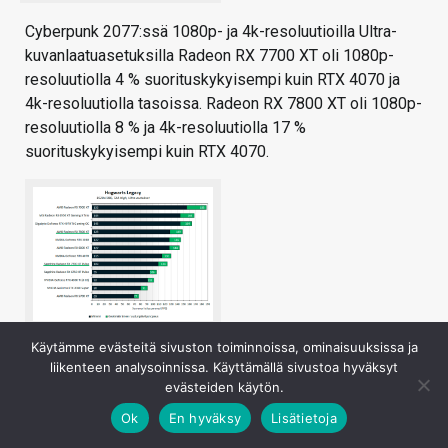
Cyberpunk 2077:ssä 1080p- ja 4k-resoluutioilla Ultra-
kuvanlaatuasetuksilla Radeon RX 7700 XT oli 1080p-
resoluutiolla 4 % suorituskykyisempi kuin RTX 4070 ja
4k-resoluutiolla tasoissa. Radeon RX 7800 XT oli 1080p-
resoluutiolla 8 % ja 4k-resoluutiolla 17 %
suorituskykyisempi kuin RTX 4070.
1920×1080
Käytämme evästeitä sivuston toiminnoissa, ominaisuuksissa ja
liikenteen analysoinnissa. Käyttämällä sivustoa hyväksyt
evästeiden käytön.
Ok
En hyväksy
Lisätietoja