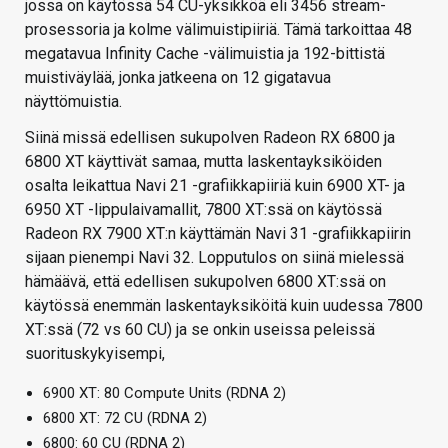
jossa on käytössä 54 CU-yksikköä eli 3456 stream-
prosessoria ja kolme välimuistipiiriä. Tämä tarkoittaa 48
megatavua Infinity Cache -välimuistia ja 192-bittistä
muistiväylää, jonka jatkeena on 12 gigatavua
näyttömuistia.
Siinä missä edellisen sukupolven Radeon RX 6800 ja
6800 XT käyttivät samaa, mutta laskentayksiköiden
osalta leikattua Navi 21 -grafiikkapiiriä kuin 6900 XT- ja
6950 XT -lippulaivamallit, 7800 XT:ssä on käytössä
Radeon RX 7900 XT:n käyttämän Navi 31 -grafiikkapiirin
sijaan pienempi Navi 32. Lopputulos on siinä mielessä
hämäävä, että edellisen sukupolven 6800 XT:ssä on
käytössä enemmän laskentayksiköitä kuin uudessa 7800
XT:ssä (72 vs 60 CU) ja se onkin useissa peleissä
suorituskykyisempi,
6900 XT: 80 Compute Units (RDNA 2)
6800 XT: 72 CU (RDNA 2)
6800: 60 CU (RDNA 2)