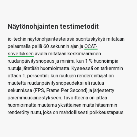
Näytönohjainten testimetodit
io-techin näytönohjaintesteissä suorituskykyä mitataan
pelaamalla peliä 60 sekunnin ajan ja
OCAT-
sovelluksen
avulla mitataan keskimääräinen
ruudunpäivitysnopeus ja minimi, kun 1 % huonoimpia
ruutuja jätetään huomioimatta. Kyseessä on tarkemmin
ottaen 1. persentiili, kun ruutujen renderöintiajat on
muutettu ruudunpäivitysnopeudeksi eli ruutua
sekunnissa (FPS, Frame Per Second) ja järjestetty
paremmuusjärjestykseen. Tavoitteena on jättää
huomioimatta muutama yksittäinen muita hitaammin
renderöity ruutu, joka on mahdollisesti poikkeustapaus.