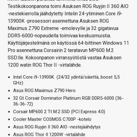
Testikokoonpanona toimi Asuksen ROG Ruyjin II 360 AIO
-nestekierrolla jäähdytetty Intelin 24-ytiminen Core i9-
13900K -prosessori asennettuna Asuksen ROG
Maximus Z790 Extreme -emolevylle ja 32 gigatavua
DDR5-6000-nopeudella toimivaa keskusmuistia.
Käyttöjärjestelmänä on käytössä 64-bittinen Windows 11
Pro asennettuna Corsairin 2 teratavun MP600 M.2
SSD:lle. Kokoonpanon virransyötöstä vastaa Asuksen
1200 watin ROG Thor II -virtalähde.
Intel Core i9-13900K (24/32 ydintä/säiettä, boost 5,5
GHz)
Asus ROG Maximus Z790 Hero
32 Gt Corsair Dominator Platinum RGB DDR5-6000 (36-
36-36-72)
Corsair MP600 2 Tt M.2 SSD (PCI Express 4.0)
Cooler Master COSMOS C700P -kotelo
Asus ROG Ruyjin II 360 AIO -nestejäähdytys
Asus ROG Thor II 1200W -virtalähde