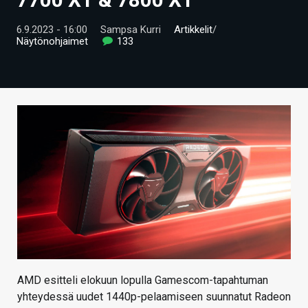
ARTIKKELIT
6.9.2023 - 16:00
Sampsa Kurri
Artikkelit
/
Näytönohjaimet
133
VIDEOT
TECHBBS
TIETOA
HINTA.FI
KAUPPA
VAIHDA TEEMA
HAKU
AMD esitteli elokuun lopulla Gamescom-tapahtuman
yhteydessä uudet 1440p-pelaamiseen suunnatut Radeon