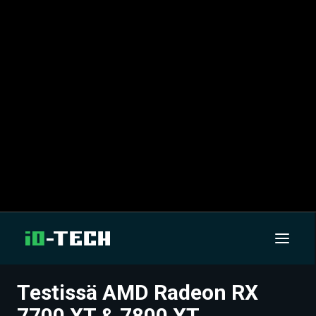
Testissä AMD Radeon RX
UUTISET
7700 XT & 7800 XT