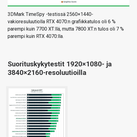
3DMark TimeSpy -testissä 2560×1440-
vakioresuluutiolla RTX 4070:n grafiikkatulos oli 6 %
parempi kuin 7700 XT:llä, mutta 7800 XT:n tulos oli 7 %
parempi kuin RTX 4070:lla.
Suorituskykytestit 1920×1080- ja
3840×2160-resoluutioilla