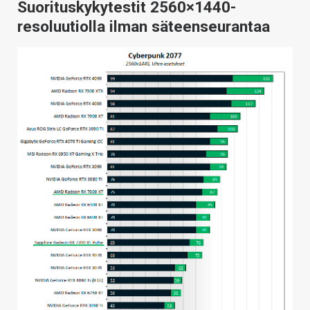
Suorituskykytestit 2560×1440-
resoluutiolla ilman säteenseurantaa