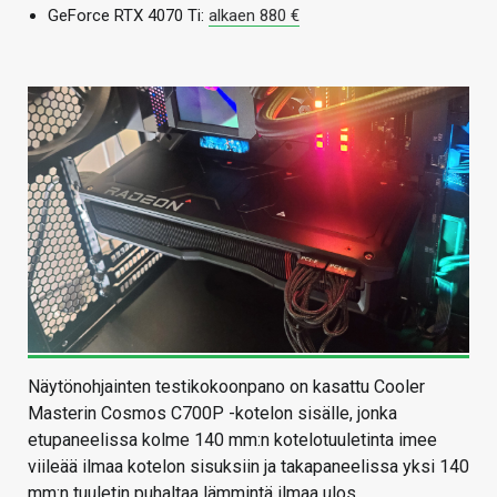
GeForce RTX 4070 Ti:
alkaen 880 €
Näytönohjainten testikokoonpano on kasattu Cooler
Masterin Cosmos C700P -kotelon sisälle, jonka
etupaneelissa kolme 140 mm:n kotelotuuletinta imee
viileää ilmaa kotelon sisuksiin ja takapaneelissa yksi 140
mm:n tuuletin puhaltaa lämmintä ilmaa ulos.