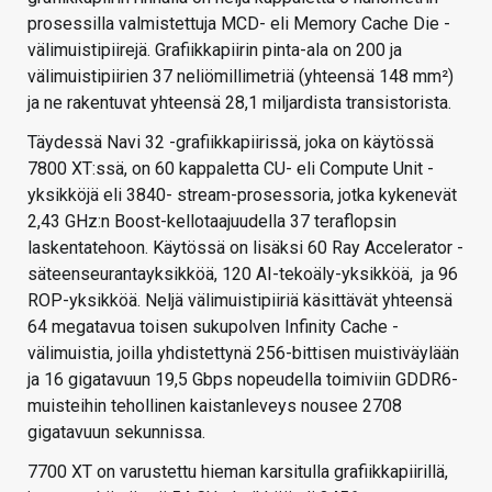
prosessilla valmistettuja MCD- eli Memory Cache Die -
välimuistipiirejä. Grafiikkapiirin pinta-ala on 200 ja
välimuistipiirien 37 neliömillimetriä (yhteensä 148 mm²)
ja ne rakentuvat yhteensä 28,1 miljardista transistorista.
Täydessä Navi 32 -grafiikkapiirissä, joka on käytössä
7800 XT:ssä, on 60 kappaletta CU- eli Compute Unit -
yksikköjä eli 3840- stream-prosessoria, jotka kykenevät
2,43 GHz:n Boost-kellotaajuudella 37 teraflopsin
laskentatehoon. Käytössä on lisäksi 60 Ray Accelerator -
säteenseurantayksikköä, 120 AI-tekoäly-yksikköä, ja 96
ROP-yksikköä. Neljä välimuistipiiriä käsittävät yhteensä
64 megatavua toisen sukupolven Infinity Cache -
välimuistia, joilla yhdistettynä 256-bittisen muistiväylään
ja 16 gigatavuun 19,5 Gbps nopeudella toimiviin GDDR6-
muisteihin tehollinen kaistanleveys nousee 2708
gigatavuun sekunnissa.
7700 XT on varustettu hieman karsitulla grafiikkapiirillä,