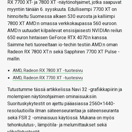
RX 7700 XT- ja 7800 XT -näytönohjaimet, jotka saapuvat
myyntiin tänään 6. syyskuuta. Edullisempi 7700 XT on
hinnoiteltu Suomessa alkaen 530 eurosta ja kalliimpi
7800 XT AMD:n omassa verkkokaupassa 560 euroon.
AMD:n uutuudet kilpailevat ensisijaisesti NVIDIAn reilun
650 euron hintaisen GeForce RTX 4070:n kanssa.
Saimme heti tuoreeltaan io-techin testiin AMD:n oman
Radeon RX 7800 XT:n sekä Sapphiren 7700 XT Pulse -
mallin.
AMD, Radeon RX 7800 XT -tuotesivu
AMD, Radeon RX 7700 XT -tuotesivu
Tutustumme tässä artikkelissa Navi 32 -grafiikkapiirin ja
molempien näytönohjaimien ominaisuuksiin.
Suorituskykytestit on ajettu pääasiassa 2560×1440-
resoluutioilla ilman säteenseurantaa ja säteenseuranta
sekä FSR 2 -ominaisuus käytössä. Mukana on myös
tehonkulutus-, lämpötila- ja melumittaukset sekä
ylikellotustestit.