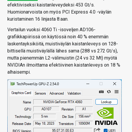
efektiiviseksi kaistanleveydeksi 453 Gt/s.
Huomionarvoista on myös PCI Express 4.0 -väylän
kuristaminen 16 linjasta 8:aan.
Vertailun vuoksi 4060 Ti -isoveljen AD106-
grafiikkapiirissä on käytössä noin 40 % enemmän
laskentayksiköitä, muistiväylän kaistanleveys on 128-
bittisellä muistiväylällä lähes sama (288 vs 272 Gt/s),
mutta pienemmän L2-välimuistin (24 vs 32 Mt) myötä
NVIDIAn ilmoittama efektiivinen kaistanleveys on 18 %
alhaisempi.