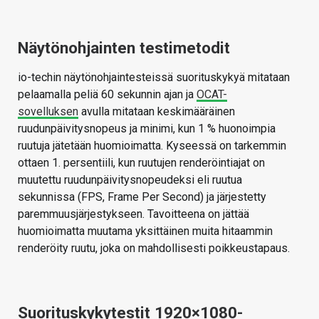
Näytönohjainten testimetodit
io-techin näytönohjaintesteissä suorituskykyä mitataan
pelaamalla peliä 60 sekunnin ajan ja
OCAT-
sovelluksen
avulla mitataan keskimääräinen
ruudunpäivitysnopeus ja minimi, kun 1 % huonoimpia
ruutuja jätetään huomioimatta. Kyseessä on tarkemmin
ottaen 1. persentiili, kun ruutujen renderöintiajat on
muutettu ruudunpäivitysnopeudeksi eli ruutua
sekunnissa (FPS, Frame Per Second) ja järjestetty
paremmuusjärjestykseen. Tavoitteena on jättää
huomioimatta muutama yksittäinen muita hitaammin
renderöity ruutu, joka on mahdollisesti poikkeustapaus.
Suorituskykytestit 1920×1080-