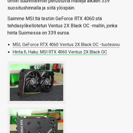
omiin suunnitelmiin perustuvia malleja alkaen 339
suositushinnalla ja siitä ylöspäin.
Saimme MSI:ltä testiin GeForce RTX 4060:stä
tehdasylikellotetun Ventus 2X Black OC -mallin, jonka
hinta Suomessa on 339 euroa.
MSI, GeForce RTX 4060 Ventus 2X Black OC -tuotesivu
Hinta.fi, Haku: MSI RTX 4060 Ventus 2X Black OC