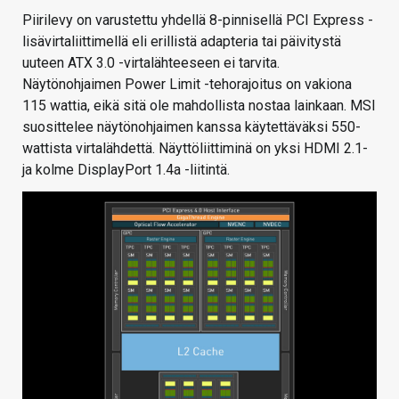
Piirilevy on varustettu yhdellä 8-pinnisellä PCI Express -
lisävirtaliittimellä eli erillistä adapteria tai päivitystä
uuteen ATX 3.0 -virtalähteeseen ei tarvita.
Näytönohjaimen Power Limit -tehorajoitus on vakiona
115 wattia, eikä sitä ole mahdollista nostaa lainkaan. MSI
suosittelee näytönohjaimen kanssa käytettäväksi 550-
wattista virtalähdettä. Näyttöliittiminä on yksi HDMI 2.1-
ja kolme DisplayPort 1.4a -liitintä.