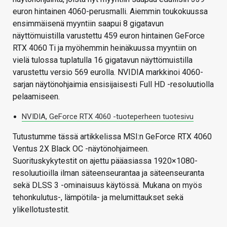
euron hintainen 4060-perusmalli. Aiemmin toukokuussa
ensimmäisenä myyntiin saapui 8 gigatavun
näyttömuistilla varustettu 459 euron hintainen GeForce
RTX 4060 Ti ja myöhemmin heinäkuussa myyntiin on
vielä tulossa tuplatulla 16 gigatavun näyttömuistilla
varustettu versio 569 eurolla. NVIDIA markkinoi 4060-
sarjan näytönohjaimia ensisijaisesti Full HD -resoluutiolla
pelaamiseen.
NVIDIA, GeForce RTX 4060 -tuoteperheen tuotesivu
Tutustumme tässä artikkelissa MSI:n GeForce RTX 4060
Ventus 2X Black OC -näytönohjaimeen.
Suorituskykytestit on ajettu pääasiassa 1920×1080-
resoluutioilla ilman säteenseurantaa ja säteenseuranta
sekä DLSS 3 -ominaisuus käytössä. Mukana on myös
tehonkulutus-, lämpötila- ja melumittaukset sekä
ylikellotustestit.