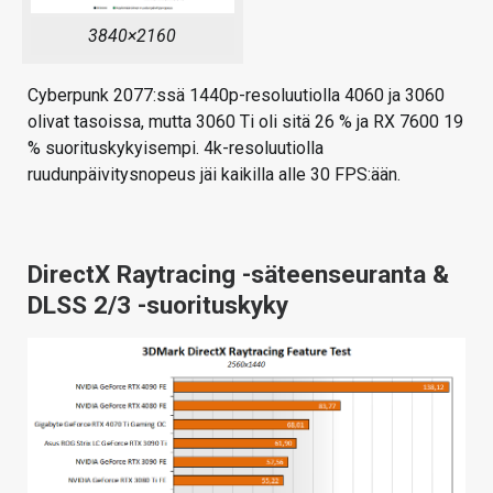
3840×2160
Cyberpunk 2077:ssä 1440p-resoluutiolla 4060 ja 3060
olivat tasoissa, mutta 3060 Ti oli sitä 26 % ja RX 7600 19
% suorituskykyisempi. 4k-resoluutiolla
ruudunpäivitysnopeus jäi kaikilla alle 30 FPS:ään.
DirectX Raytracing -säteenseuranta &
DLSS 2/3 -suorituskyky