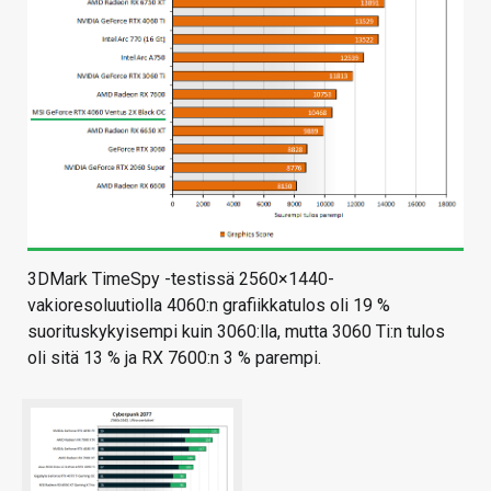
3DMark TimeSpy -testissä 2560×1440-
vakioresoluutiolla 4060:n grafiikkatulos oli 19 %
suorituskykyisempi kuin 3060:lla, mutta 3060 Ti:n tulos
oli sitä 13 % ja RX 7600:n 3 % parempi.