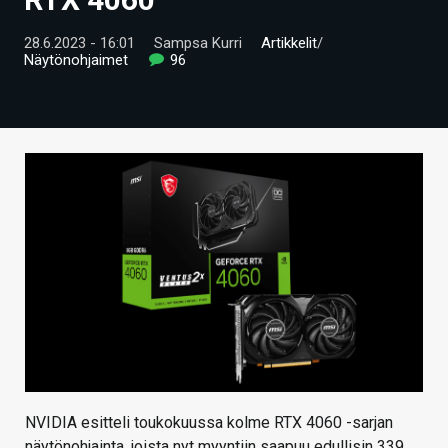
ARTIKKELIT
28.6.2023 - 16:01
Sampsa Kurri
Artikkelit
/
Näytönohjaimet
96
VIDEOT
TECHBBS
TIETOA
HINTA.FI
KAUPPA
VAIHDA TEEMA
HAKU
NVIDIA esitteli toukokuussa kolme RTX 4060 -sarjan
näytönohjainta, joista nyt myyntiin saapuu edullisin 339