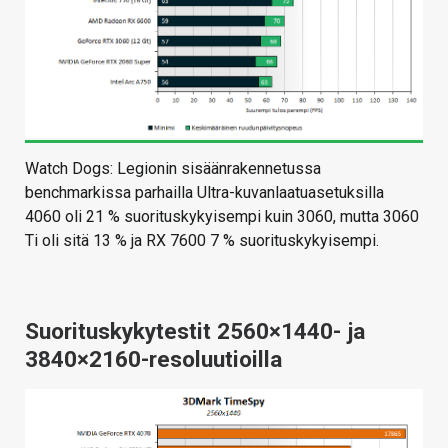
Watch Dogs: Legionin sisäänrakennetussa
benchmarkissa parhailla Ultra-kuvanlaatuasetuksilla
4060 oli 21 % suorituskykyisempi kuin 3060, mutta 3060
Ti oli sitä 13 % ja RX 7600 7 % suorituskykyisempi.
Suorituskykytestit 2560×1440- ja
3840×2160-resoluutioilla