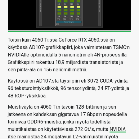
Toisin kuin 4060 Ti:ssä GeForce RTX 4060:ssä on
käytössä AD107-grafiikkapiiri, joka valmistetaan TSMC:n
NVIDIAlle optimoidulla 5 nanometrin eli 4N-prosessilla.
Grafiikkapiiri rakentuu 18,9 miljardista transistorista ja
sen pinta-ala on 156 neliömillimetriä.
Käytössä on AD107:stä täysi piiri eli 3072 CUDA-ydintä,
96 teksturointiyksikköä, 96 tensoriydintä, 24 RT-ydintä ja
48 ROP-yksikköä.
Muistiväylä on 4060 Ti:n tavoin 128-bittinen ja sen
jatkeena on kahdeksan gigatavua 17 Gbps:n nopeudella
toimivaa GDDR6-muistia, jonka myötä todellista
muistikaistaa on käytettävissä 272 Gt/s, mutta
NVIDIA
itse mainostaa
24 megatavun L2-välimuistin myötä