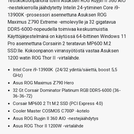
Testikokoonpanona toimi Asuksen ROG Ruyjin II 360 AIO
-nestekierrolla jäähdytetty Intelin 24-ytiminen Core i9-
13900K -prosessori asennettuna Asuksen ROG
Maximus Z790 Extreme -emolevylle ja 32 gigatavua
DDR5-6000-nopeudella toimivaa keskusmuistia.
Käyttöjärjestelmänä on käytössä 64-bittinen Windows 11
Pro asennettuna Corsairin 2 teratavun MP600 M.2
SSD:lle. Kokoonpanon virransyötöstä vastaa Asuksen
1200 watin ROG Thor II -virtalähde.
Intel Core i9-13900K (24/32 ydintä/säiettä, boost 5,5
GHz)
Asus ROG Maximus Z790 Hero
32 Gt Corsair Dominator Platinum RGB DDR5-6000 (36-
36-36-72)
Corsair MP600 2 Tt M.2 SSD (PCI Express 4.0)
Cooler Master COSMOS C700P -kotelo
Asus ROG Ruyjin II 360 AIO -nestejäähdytys
Asus ROG Thor II 1200W -virtalähde