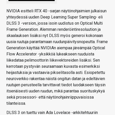
NVIDIA esitteli RTX 40 -sarjan näytönohjaimien julkaisun
yhteydessä uuden Deep Learning Super Sampling- eli
DLSS 3 -version, jossa isoin uudistus on Optical Multi
Frame Generation. Alemman renderöintiresoluution ja
skaalauksen lisäksi nyt DLSS myös generoi kokonaan
uusia ruutuja parantamaan ruudunpäivitysnopeutta. Frame
Generation käyttää NVIDIAn aiempaa järeämpää Optical
Flow Accelerator -yksikköä lukeakseen ruuduista
liikedataa pelimoottorin liikevektoreiden lisäksi. Sen
kerrotaan pystyvän seuraamaan kuvasta esimerkiksi
heijastuksia ja vastaavia pikselitasolla asti. Esiopetettu
neuroverkko rakentaa näistä ongitun datan ja edeltävien
ruutujen perusteella tarvittavat tiedot luodakseen täysin
itsenäisesti uuden ruudun, mikä parantaa suorituskykyä
sekä prosessori- että näytönohjainriippuvaisissa
tilanteissa.
DLSS 3 on tuettu vain Ada Lovelace -arkkitehtuuriin