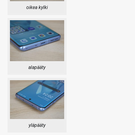
oikea kylki
alapääty
yläpääty