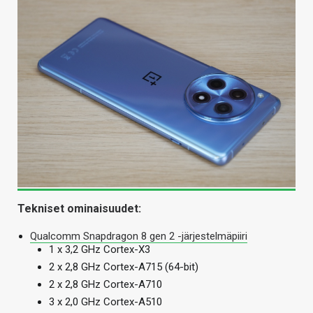
Tekniset ominaisuudet:
Qualcomm Snapdragon 8 gen 2 -järjestelmäpiiri
1 x 3,2 GHz Cortex-X3
2 x 2,8 GHz Cortex-A715 (64-bit)
2 x 2,8 GHz Cortex-A710
3 x 2,0 GHz Cortex-A510