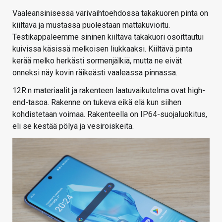
Vaaleansinisessä värivaihtoehdossa takakuoren pinta on
kiiltävä ja mustassa puolestaan mattakuvioitu.
Testikappaleemme sininen kiiltävä takakuori osoittautui
kuivissa käsissä melkoisen liukkaaksi. Kiiltävä pinta
kerää melko herkästi sormenjälkiä, mutta ne eivät
onneksi näy kovin räikeästi vaaleassa pinnassa.
12R:n materiaalit ja rakenteen laatuvaikutelma ovat high-
end-tasoa. Rakenne on tukeva eikä elä kun siihen
kohdistetaan voimaa. Rakenteella on IP64-suojaluokitus,
eli se kestää pölyä ja vesiroiskeita.