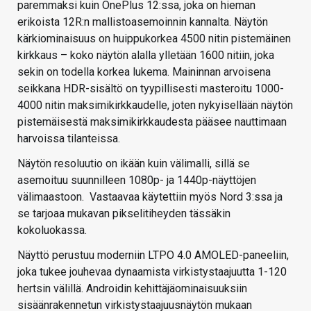
paremmaksi kuin OnePlus 12:ssa, joka on hieman
erikoista 12R:n mallistoasemoinnin kannalta. Näytön
kärkiominaisuus on huippukorkea 4500 nitin pistemäinen
kirkkaus – koko näytön alalla ylletään 1600 nitiin, joka
sekin on todella korkea lukema. Maininnan arvoisena
seikkana HDR-sisältö on tyypillisesti masteroitu 1000-
4000 nitin maksimikirkkaudelle, joten nykyisellään näytön
pistemäisestä maksimikirkkaudesta pääsee nauttimaan
harvoissa tilanteissa.
Näytön resoluutio on ikään kuin välimalli, sillä se
asemoituu suunnilleen 1080p- ja 1440p-näyttöjen
välimaastoon. Vastaavaa käytettiin myös Nord 3:ssa ja
se tarjoaa mukavan pikselitiheyden tässäkin
kokoluokassa.
Näyttö perustuu moderniin LTPO 4.0 AMOLED-paneeliin,
joka tukee jouhevaa dynaamista virkistystaajuutta 1-120
hertsin välillä. Androidin kehittäjäominaisuuksiin
sisäänrakennetun virkistystaajuusnäytön mukaan