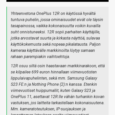
Yhteenvetona OnePlus 12R on käytössä hyvältä
tuntuva puhelin, jossa ominaisuudet eivät ole täysin
tasapainossa, vaikka kokonaisuutta voikin kuvailla
suht onnistuneeksi. 12R sopii parhaiten käyttäjille,
jotka arvostavat suurta ja kirkasta näyttöä, sulavaa
käyttökokemusta sekä nopeaa pikalatausta. Paljon
kameraa käyttävälle markkinoilta löytyy samaan
rahaan parempiakin vaihtoehtoja.
12R osuu siltä osin haastavaan markkinarakoon, että
se kilpailee 699 euron hinnallaan viimevuotisten
lippulaivapuhelinten, sekä mm. Samsung Galaxy
S23 FE:n ja Nothing Phone (2):n kanssa. Etenkin
viimevuotiset huippumallit, kuten Galaxy S23 ja
OnePlus 11, asettavat 12R:lle vähän turhankin kovan
vastuksen, jos laitteita tarkastellaan kokonaisuutena.
Mm. kameratoteutuksen, IP-suojauksen ja