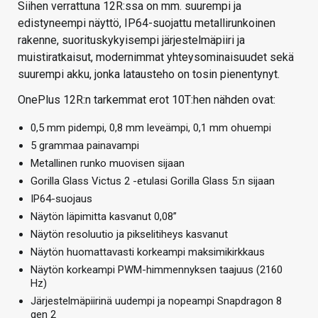
Siihen verrattuna 12R:ssa on mm. suurempi ja
edistyneempi näyttö, IP64-suojattu metallirunkoinen
rakenne, suorituskykyisempi järjestelmäpiiri ja
muistiratkaisut, modernimmat yhteysominaisuudet sekä
suurempi akku, jonka latausteho on tosin pienentynyt.
OnePlus 12R:n tarkemmat erot 10T:hen nähden ovat:
0,5 mm pidempi, 0,8 mm leveämpi, 0,1 mm ohuempi
5 grammaa painavampi
Metallinen runko muovisen sijaan
Gorilla Glass Victus 2 -etulasi Gorilla Glass 5:n sijaan
IP64-suojaus
Näytön läpimitta kasvanut 0,08”
Näytön resoluutio ja pikselitiheys kasvanut
Näytön huomattavasti korkeampi maksimikirkkaus
Näytön korkeampi PWM-himmennyksen taajuus (2160
Hz)
Järjestelmäpiirinä uudempi ja nopeampi Snapdragon 8
gen 2