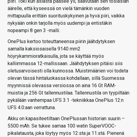
piiri. Toki kun asiasta pääsee yli, saavutaan sen tosiasian
äärelle, että kyseessä on vielä tämänkin vuoden
mittapuulla erittäin suorituskykyinen ja hyvä piiri, vaikka
nykyään onkin tarjolla myös uudempi ja entistäkin
nopeampi 8 gen 3 -malli.
OnePlus kertoo toteuttaneensa piirin jäähdytyksen
samalla kaksiosaisella 9140 mm2
höyrykammioratkaisulla, jota se käyttää myös
kalliimmassa 12-mallissaan. Jäähdytyksen pitäisi siis
oletusarvoisesti olla kunnossa. Muistimäärien voi todeta
olevan tässä hintaluokassa kohdallaan, sillä Suomessa
myynnissä olevassa versiossa on aina 16 Gt RAM-
muistia ja 256 Gt tallennustilaa. Tallennustila on tyypiltään
pykälään vanhempaa UFS 3.1 -tekniikkaa OnePlus 12:n
UFS 4.0:aan verrattuna.
Akku on kapasiteetiltaan OnePlussan historian suurin –
5500 mAh. Se tukee samaa 100 watin SuperVOOC-
pikalatausta, joka löytyy myös 12:sta ja 11:stä. Pienenä