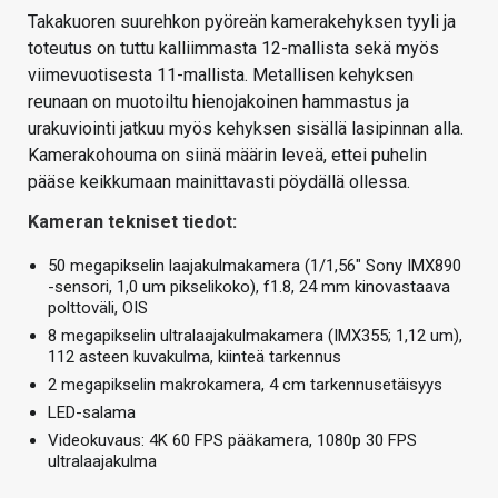
Takakuoren suurehkon pyöreän kamerakehyksen tyyli ja
toteutus on tuttu kalliimmasta 12-mallista sekä myös
viimevuotisesta 11-mallista. Metallisen kehyksen
reunaan on muotoiltu hienojakoinen hammastus ja
urakuviointi jatkuu myös kehyksen sisällä lasipinnan alla.
Kamerakohouma on siinä määrin leveä, ettei puhelin
pääse keikkumaan mainittavasti pöydällä ollessa.
Kameran tekniset tiedot:
50 megapikselin laajakulmakamera (1/1,56″ Sony IMX890
-sensori, 1,0 um pikselikoko), f1.8, 24 mm kinovastaava
polttoväli, OIS
8 megapikselin ultralaajakulmakamera (IMX355; 1,12 um),
112 asteen kuvakulma, kiinteä tarkennus
2 megapikselin makrokamera, 4 cm tarkennusetäisyys
LED-salama
Videokuvaus: 4K 60 FPS pääkamera, 1080p 30 FPS
ultralaajakulma