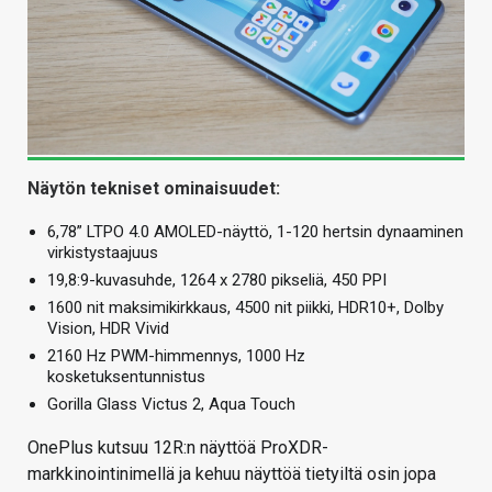
Näytön tekniset ominaisuudet:
6,78” LTPO 4.0 AMOLED-näyttö, 1-120 hertsin dynaaminen
virkistystaajuus
19,8:9-kuvasuhde, 1264 x 2780 pikseliä, 450 PPI
1600 nit maksimikirkkaus, 4500 nit piikki, HDR10+, Dolby
Vision, HDR Vivid
2160 Hz PWM-himmennys, 1000 Hz
kosketuksentunnistus
Gorilla Glass Victus 2, Aqua Touch
OnePlus kutsuu 12R:n näyttöä ProXDR-
markkinointinimellä ja kehuu näyttöä tietyiltä osin jopa