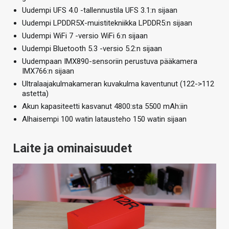
Uudempi UFS 4.0 -tallennustila UFS 3.1:n sijaan
Uudempi LPDDR5X-muistitekniikka LPDDR5:n sijaan
Uudempi WiFi 7 -versio WiFi 6:n sijaan
Uudempi Bluetooth 5.3 -versio 5.2:n sijaan
Uudempaan IMX890-sensoriin perustuva pääkamera
IMX766:n sijaan
Ultralaajakulmakameran kuvakulma kaventunut (122->112
astetta)
Akun kapasiteetti kasvanut 4800:sta 5500 mAh:iin
Alhaisempi 100 watin latausteho 150 watin sijaan
Laite ja ominaisuudet