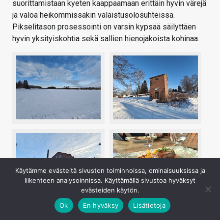
suorittamistaan kyeten kaappaamaan erittäin hyvin värejä
ja valoa heikommissakin valaistusolosuhteissa.
Pikselitason prosessointi on varsin kypsää säilyttäen
hyvin yksityiskohtia sekä sallien hienojakoista kohinaa.
Käytämme evästeitä sivuston toiminnoissa, ominaisuuksissa ja
liikenteen analysoinnissa. Käyttämällä sivustoa hyväksyt
evästeiden käytön.
Ok
En hyväksy
Lisätietoja