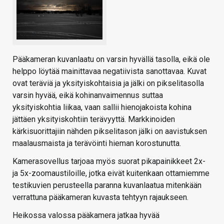
Pääkameran kuvanlaatu on varsin hyvällä tasolla, eikä ole
helppo löytää mainittavaa negatiivista sanottavaa. Kuvat
ovat teräviä ja yksityiskohtaisia ja jälki on pikselitasolla
varsin hyvää, eikä kohinanvaimennus suttaa
yksityiskohtia liikaa, vaan sallii hienojakoista kohina
jättäen yksityiskohtiin terävyyttä. Markkinoiden
kärkisuorittajiin nähden pikselitason jälki on aavistuksen
maalausmaista ja terävöinti hieman korostunutta.
Kamerasovellus tarjoaa myös suorat pikapainikkeet 2x-
ja 5x-zoomaustiloille, jotka eivät kuitenkaan ottamiemme
testikuvien perusteella paranna kuvanlaatua mitenkään
verrattuna pääkameran kuvasta tehtyyn rajaukseen.
Heikossa valossa pääkamera jatkaa hyvää