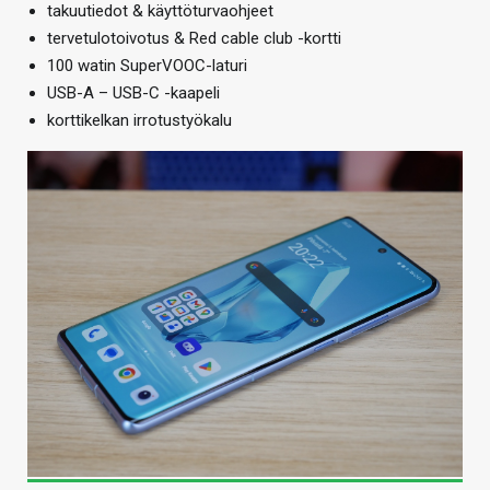
takuutiedot & käyttöturvaohjeet
tervetulotoivotus & Red cable club -kortti
100 watin SuperVOOC-laturi
USB-A – USB-C -kaapeli
korttikelkan irrotustyökalu