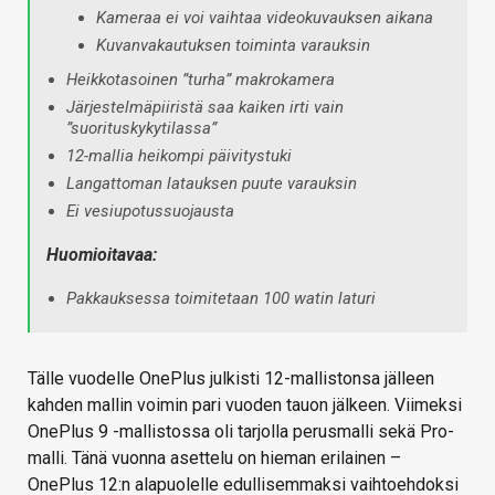
Kameraa ei voi vaihtaa videokuvauksen aikana
Kuvanvakautuksen toiminta varauksin
Heikkotasoinen ”turha” makrokamera
Järjestelmäpiiristä saa kaiken irti vain
”suorituskykytilassa”
12-mallia heikompi päivitystuki
Langattoman latauksen puute varauksin
Ei vesiupotussuojausta
Huomioitavaa:
Pakkauksessa toimitetaan 100 watin laturi
Tälle vuodelle OnePlus julkisti 12-mallistonsa jälleen
kahden mallin voimin pari vuoden tauon jälkeen. Viimeksi
OnePlus 9 -mallistossa oli tarjolla perusmalli sekä Pro-
malli. Tänä vuonna asettelu on hieman erilainen –
OnePlus 12:n alapuolelle edullisemmaksi vaihtoehdoksi