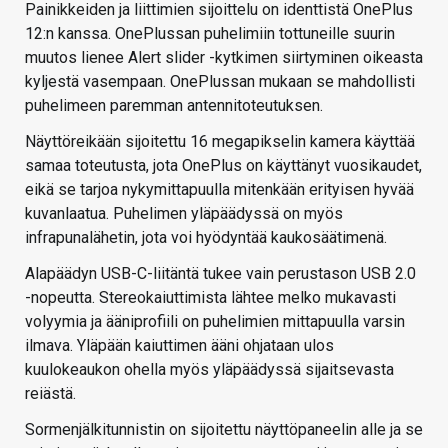
Painikkeiden ja liittimien sijoittelu on identtistä OnePlus
12:n kanssa. OnePlussan puhelimiin tottuneille suurin
muutos lienee Alert slider -kytkimen siirtyminen oikeasta
kyljestä vasempaan. OnePlussan mukaan se mahdollisti
puhelimeen paremman antennitoteutuksen.
Näyttöreikään sijoitettu 16 megapikselin kamera käyttää
samaa toteutusta, jota OnePlus on käyttänyt vuosikaudet,
eikä se tarjoa nykymittapuulla mitenkään erityisen hyvää
kuvanlaatua. Puhelimen yläpäädyssä on myös
infrapunalähetin, jota voi hyödyntää kaukosäätimenä.
Alapäädyn USB-C-liitäntä tukee vain perustason USB 2.0
-nopeutta. Stereokaiuttimista lähtee melko mukavasti
volyymia ja ääniprofiili on puhelimien mittapuulla varsin
ilmava. Yläpään kaiuttimen ääni ohjataan ulos
kuulokeaukon ohella myös yläpäädyssä sijaitsevasta
reiästä.
Sormenjälkitunnistin on sijoitettu näyttöpaneelin alle ja se