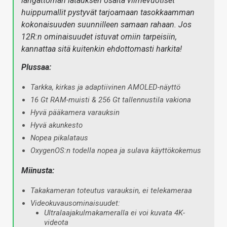
langattoman latauksen osalta viimevuotiset
huippumallit pystyvät tarjoamaan tasokkaamman
kokonaisuuden suunnilleen samaan rahaan. Jos
12R:n ominaisuudet istuvat omiin tarpeisiin,
kannattaa sitä kuitenkin ehdottomasti harkita!
Plussaa:
Tarkka, kirkas ja adaptiivinen AMOLED-näyttö
16 Gt RAM-muisti & 256 Gt tallennustila vakiona
Hyvä pääkamera varauksin
Hyvä akunkesto
Nopea pikalataus
OxygenOS:n todella nopea ja sulava käyttökokemus
Miinusta:
Takakameran toteutus varauksin, ei telekameraa
Videokuvausominaisuudet:
Ultralaajakulmakameralla ei voi kuvata 4K-
videota