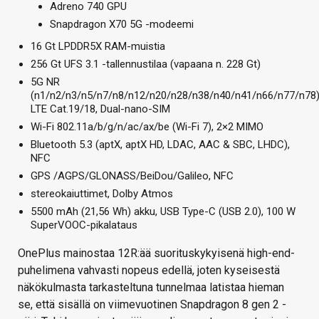
Adreno 740 GPU
Snapdragon X70 5G -modeemi
16 Gt LPDDR5X RAM-muistia
256 Gt UFS 3.1 -tallennustilaa (vapaana n. 228 Gt)
5G NR
(n1/n2/n3/n5/n7/n8/n12/n20/n28/n38/n40/n41/n66/n77/n78)
LTE Cat.19/18, Dual-nano-SIM
Wi-Fi 802.11a/b/g/n/ac/ax/be (Wi-Fi 7), 2×2 MIMO
Bluetooth 5.3 (aptX, aptX HD, LDAC, AAC & SBC, LHDC),
NFC
GPS /AGPS/GLONASS/BeiDou/Galileo, NFC
stereokaiuttimet, Dolby Atmos
5500 mAh (21,56 Wh) akku, USB Type-C (USB 2.0), 100 W
SuperVOOC-pikalataus
OnePlus mainostaa 12R:ää suorituskykyisenä high-end-
puhelimena vahvasti nopeus edellä, joten kyseisestä
näkökulmasta tarkasteltuna tunnelmaa latistaa hieman
se, että sisällä on viimevuotinen Snapdragon 8 gen 2 -