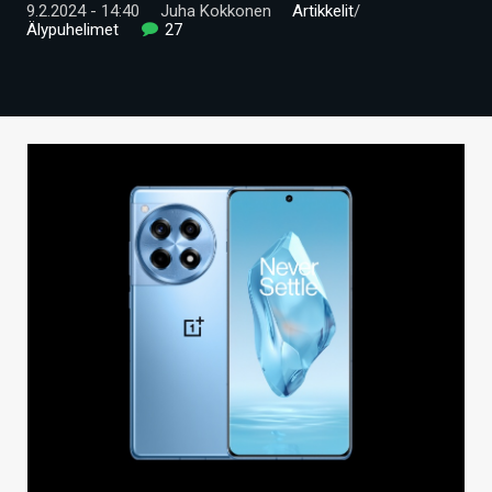
9.2.2024 - 14:40
Juha Kokkonen
Artikkelit
/
ARTIKKELIT
Älypuhelimet
27
VIDEOT
TECHBBS
TIETOA
HINTA.FI
KAUPPA
VAIHDA TEEMA
HAKU