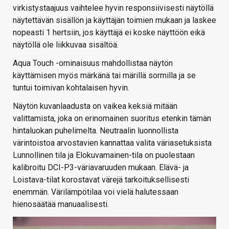
virkistystaajuus vaihtelee hyvin responsiivisesti näytöllä
näytettävän sisällön ja käyttäjän toimien mukaan ja laskee
nopeasti 1 hertsiin, jos käyttäjä ei koske näyttöön eikä
näytöllä ole liikkuvaa sisältöä.
Aqua Touch -ominaisuus mahdollistaa näytön
käyttämisen myös märkänä tai märillä sormilla ja se
tuntui toimivan kohtalaisen hyvin.
Näytön kuvanlaadusta on vaikea keksiä mitään
valittamista, joka on erinomainen suoritus etenkin tämän
hintaluokan puhelimelta. Neutraalin luonnollista
värintoistoa arvostavien kannattaa valita väriasetuksista
Lunnollinen tila ja Elokuvamainen-tila on puolestaan
kalibroitu DCI-P3-väriavaruuden mukaan. Elävä- ja
Loistava-tilat korostavat värejä tarkoituksellisesti
enemmän. Värilämpötilaa voi vielä halutessaan
hienosäätää manuaalisesti.