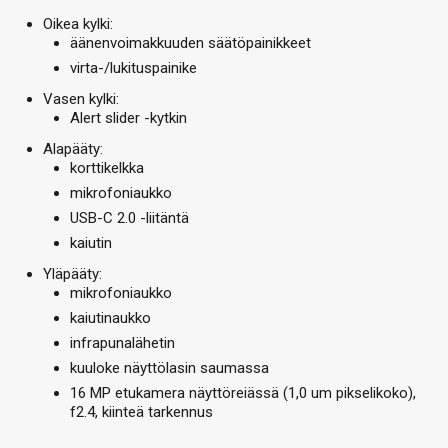
Oikea kylki:
äänenvoimakkuuden säätöpainikkeet
virta-/lukituspainike
Vasen kylki:
Alert slider -kytkin
Alapääty:
korttikelkka
mikrofoniaukko
USB-C 2.0 -liitäntä
kaiutin
Yläpääty:
mikrofoniaukko
kaiutinaukko
infrapunalähetin
kuuloke näyttölasin saumassa
16 MP etukamera näyttöreiässä (1,0 um pikselikoko),
f2.4, kiinteä tarkennus