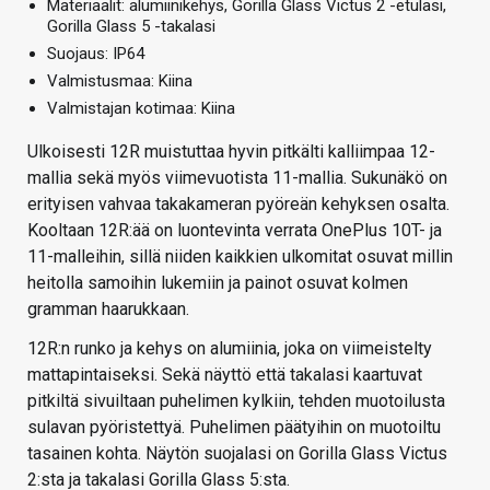
Materiaalit: alumiinikehys, Gorilla Glass Victus 2 -etulasi,
Gorilla Glass 5 -takalasi
Suojaus: IP64
Valmistusmaa: Kiina
Valmistajan kotimaa: Kiina
Ulkoisesti 12R muistuttaa hyvin pitkälti kalliimpaa 12-
mallia sekä myös viimevuotista 11-mallia. Sukunäkö on
erityisen vahvaa takakameran pyöreän kehyksen osalta.
Kooltaan 12R:ää on luontevinta verrata OnePlus 10T- ja
11-malleihin, sillä niiden kaikkien ulkomitat osuvat millin
heitolla samoihin lukemiin ja painot osuvat kolmen
gramman haarukkaan.
12R:n runko ja kehys on alumiinia, joka on viimeistelty
mattapintaiseksi. Sekä näyttö että takalasi kaartuvat
pitkiltä sivuiltaan puhelimen kylkiin, tehden muotoilusta
sulavan pyöristettyä. Puhelimen päätyihin on muotoiltu
tasainen kohta. Näytön suojalasi on Gorilla Glass Victus
2:sta ja takalasi Gorilla Glass 5:sta.