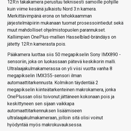
12R:n takakamera perustuu teknisesti samoille pohjille
kuin viime kesänä julkaistu Nord 3:n kamera.
Merkittävimpänä erona on tehokkaamman
järjestelmäpiirin mukanaan tuomat prosessointiedut sekä
muut mahdolliset ohjelmistopuolen parannukset.
Kalliimpien OnePlus-mallien Hasselblad-brändäys on
jätetty 12R:n kamerasta pois.
Pääkamera luottaa siis 50 megapikselin Sony IMX890 -
sensoriin, joka on luokassaan pätevä keskikorin malli.
Ultralaajakulmakamerassa on yli viisi vuotta vanha 8
megapikselin IMX355-sensori ilman
automaattitarkennusta. Kolmikon täydentää 2
megapikselin kiinteätarkenteinen makrokamera, jonka
OnePlussan olisi toivonut jättäneen kokonaan pois ja
keskittyneen sen sijaan vaikkapa
automaattitarkennuksen lisäämiseen
ultralaajakulmakameraan, jolloin sitä olisi voinut
hyödyntää myös makrokuvauksessa.