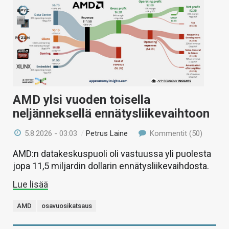
AMD ylsi vuoden toisella
neljänneksellä ennätysliikevaihtoon
5.8.2026 - 03:03
/
Petrus Laine
Kommentit (50)
AMD:n datakeskuspuoli oli vastuussa yli puolesta
jopa 11,5 miljardin dollarin ennätysliikevaihdosta.
Lue lisää
AMD
osavuosikatsaus