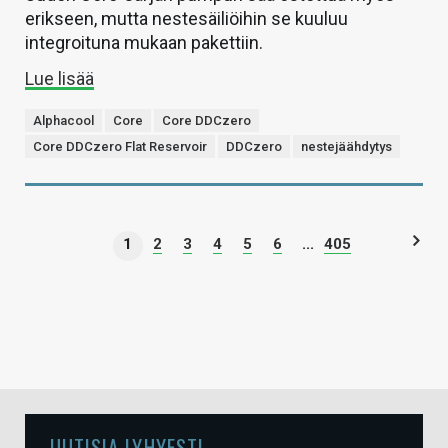
erikseen, mutta nestesäiliöihin se kuuluu
integroituna mukaan pakettiin.
Lue lisää
Alphacool
Core
Core DDCzero
Core DDCzero Flat Reservoir
DDCzero
nestejäähdytys
1
2
3
4
5
6
...
405
UUTISIA LYHYESTI