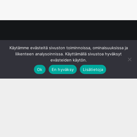
© S&J Media Oy
Käytämme evästeitä sivuston toiminnoissa, ominaisuuksissa ja
liikenteen analysoinnissa. Käyttämällä sivustoa hyväksyt
evästeiden käytön.
Ok
En hyväksy
Lisätietoja
;