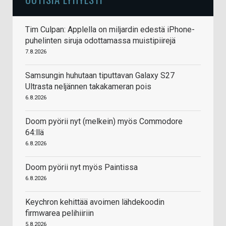
Tim Culpan: Applella on miljardin edestä iPhone-
puhelinten siruja odottamassa muistipiirejä
7.8.2026
Samsungin huhutaan tiputtavan Galaxy S27
Ultrasta neljännen takakameran pois
6.8.2026
Doom pyörii nyt (melkein) myös Commodore
64:llä
6.8.2026
Doom pyörii nyt myös Paintissa
6.8.2026
Keychron kehittää avoimen lähdekoodin
firmwarea pelihiiriin
5.8.2026