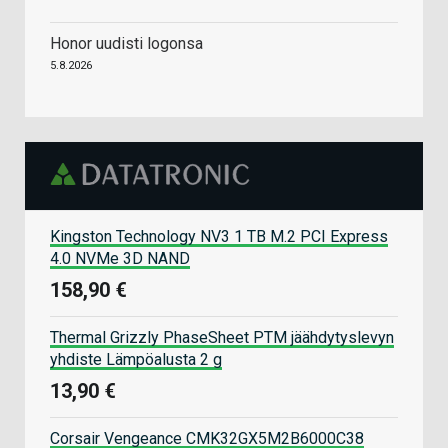
Honor uudisti logonsa
5.8.2026
Kingston Technology NV3 1 TB M.2 PCI Express
4.0 NVMe 3D NAND
158,90 €
Thermal Grizzly PhaseSheet PTM jäähdytyslevyn
yhdiste Lämpöalusta 2 g
13,90 €
Corsair Vengeance CMK32GX5M2B6000C38