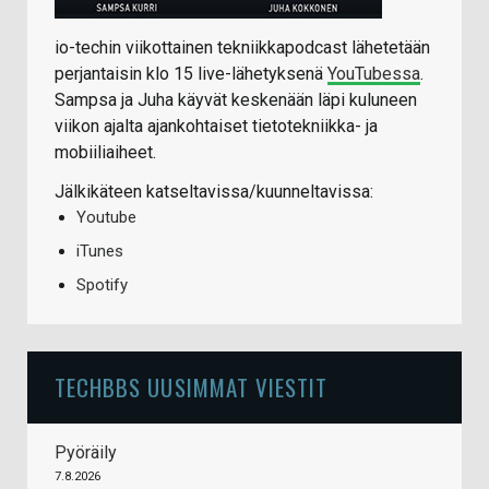
io-techin viikottainen tekniikkapodcast lähetetään
perjantaisin klo 15 live-lähetyksenä
YouTubessa
.
Sampsa ja Juha käyvät keskenään läpi kuluneen
viikon ajalta ajankohtaiset tietotekniikka- ja
mobiiliaiheet.
Jälkikäteen katseltavissa/kuunneltavissa:
Youtube
iTunes
Spotify
TECHBBS UUSIMMAT VIESTIT
Pyöräily
7.8.2026