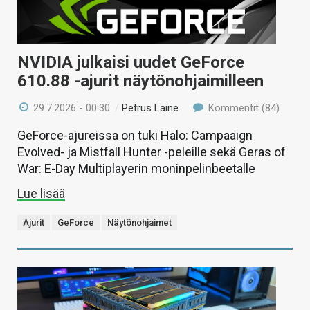
NVIDIA julkaisi uudet GeForce
610.88 -ajurit näytönohjaimilleen
29.7.2026 - 00:30
/
Petrus Laine
Kommentit (84)
GeForce-ajureissa on tuki Halo: Campaaign
Evolved- ja Mistfall Hunter -peleille sekä Geras of
War: E-Day Multiplayerin moninpelinbeetalle
Lue lisää
Ajurit
GeForce
Näytönohjaimet