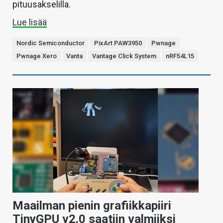
pituusakselilla.
Lue lisää
Nordic Semiconductor
PixArt PAW3950
Pwnage
Pwnage Xero
Vanta
Vantage Click System
nRF54L15
Maailman pienin grafiikkapiiri
TinyGPU v2.0 saatiin valmiiksi