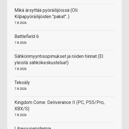
Mikä ärsyttää pyöräilijöissä (Oli:
Kilpapyöräilijöiden "pakat"..)
7.8.2026
Battlefield 6
7.8.2026
Sähkönmyyntisopimukset ja niiden hinnat (EI
yleistä sähkökeskustelua!)
7.8.2026
Tekoäly
7.8.2026
Kingdom Come: Deliverance II (PC, PS5/Pro,
XBX/S)
7.8.2026
Lihavuusepidemia