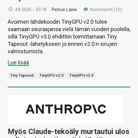
4.8.2026 - 03:18
/
Petrus Laine
Kommentit (10)
Avoimen lähdekoodin TinyGPU v2.0 tulee
saamaan seuraajansa vielä tämän vuoden puolella,
sillä TinyGPU v3.0 ehdittiin toimittamaan Tiny
Tapeout -lähetykseen jo ennen v2.0:n sirujen
valmistumista.
Lue lisää
Tiny Tapeout
TinyGPU v2.0
TinyGPU v3.0
Myös Claude-tekoäly murtautui ulos