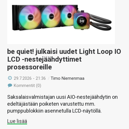
be quiet! julkaisi uudet Light Loop IO
LCD -nestejäähdyttimet
prosessoreille
29.7.2026 - 21:36
/
Timo Niemenmaa
Kommentit (0)
Saksalaisvalmistajan uusi AIO-nestejäähdytin on
edeltäjästään poiketen varustettu mm.
pumppublokkiin asennetulla LCD-näytöllä.
Lue lisää