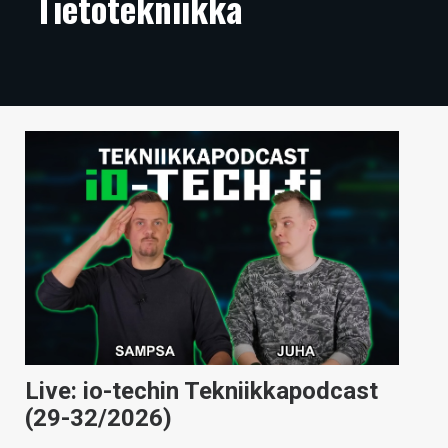
Tietotekniikka
ARTIKKELIT
VIDEOT
TECHBBS
TIETOA
HINTA.FI
KAUPPA
VAIHDA TEEMA
HAKU
Live: io-techin Tekniikkapodcast
(29-32/2026)