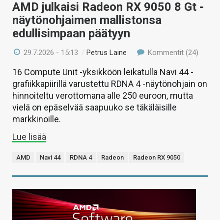
AMD julkaisi Radeon RX 9050 8 Gt -
näytönohjaimen mallistonsa
edullisimpaan päätyyn
29.7.2026 - 15:13
/
Petrus Laine
Kommentit (24)
16 Compute Unit -yksikköön leikatulla Navi 44 -
grafiikkapiirillä varustettu RDNA 4 -näytönohjain on
hinnoiteltu verottomana alle 250 euroon, mutta
vielä on epäselvää saapuuko se täkäläisille
markkinoille.
Lue lisää
AMD
Navi 44
RDNA 4
Radeon
Radeon RX 9050