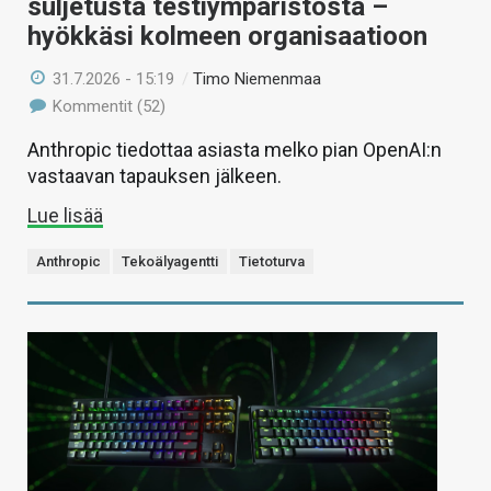
suljetusta testiympäristöstä –
hyökkäsi kolmeen organisaatioon
31.7.2026 - 15:19
/
Timo Niemenmaa
Kommentit (52)
Anthropic tiedottaa asiasta melko pian OpenAI:n
vastaavan tapauksen jälkeen.
Lue lisää
Anthropic
Tekoälyagentti
Tietoturva