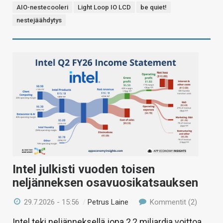
AIO-nestecooleri
Light Loop IO LCD
be quiet!
nestejäähdytys
Intel julkisti vuoden toisen
neljänneksen osavuosikatsauksen
29.7.2026 - 15:56
/
Petrus Laine
Kommentit (2)
Intel teki neljänneksellä jopa 2,2 miljardia voittoa,