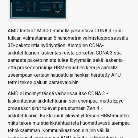
AMD Instinct MI300 -nimellä julkaistava CDNA 3 -piiri
tullaan valmistamaan 5 nanometrin valmistusprosessilla
3D-paketointia hyödyntäen. Aiempien CDNA-
arkkitehtuurien laskentasiruista poiketen CDNA 3:ssa
samasta paketoinnista tulee löytymään sekä laskenta-
että prosessorisiruja HBM-muistien kera ja samalla
useampaan kertaan haudattu ja henkiin herätetty APU-
termi tekee paluun parrasvaloihin.
AMD ei mennyt tässä vaiheessa itse CDNA 3 -
laskentasirun arkkitehtuuriin sen enempää, mutta Epyc-
prosessorisirut tulevat perustumaan Zen 4 -
arkkitehtuuriin. Kaikki sirut jakavat yhteisen HBM-muistin,
mikä tekee muistiarkkitehtuurista huomattavasti aiempaa
tehokkaamman. Kommunikaatioon sirujen välillä
käytetään 4. sukupolven AMD Infinity -arkkitehtuuria ja