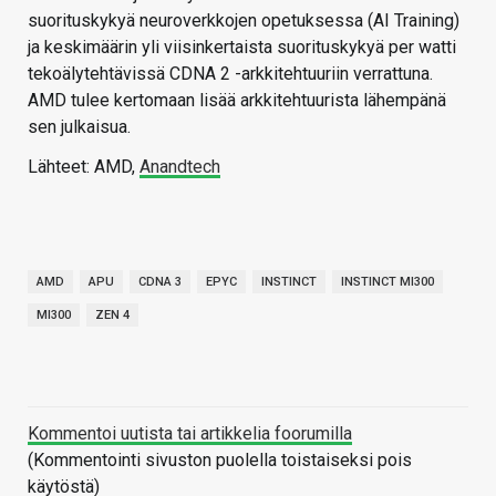
suorituskykyä neuroverkkojen opetuksessa (AI Training)
ja keskimäärin yli viisinkertaista suorituskykyä per watti
tekoälytehtävissä CDNA 2 -arkkitehtuuriin verrattuna.
AMD tulee kertomaan lisää arkkitehtuurista lähempänä
sen julkaisua.
Lähteet: AMD,
Anandtech
AMD
APU
CDNA 3
EPYC
INSTINCT
INSTINCT MI300
MI300
ZEN 4
Kommentoi uutista tai artikkelia foorumilla
(Kommentointi sivuston puolella toistaiseksi pois
käytöstä)