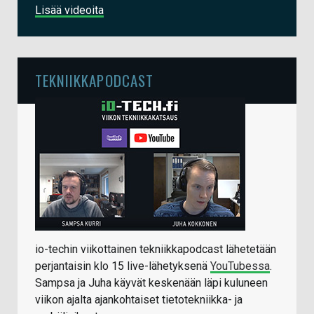
Lisää videoita
TEKNIIKKAPODCAST
io-techin viikottainen tekniikkapodcast lähetetään
perjantaisin klo 15 live-lähetyksenä
YouTubessa
.
Sampsa ja Juha käyvät keskenään läpi kuluneen
viikon ajalta ajankohtaiset tietotekniikka- ja