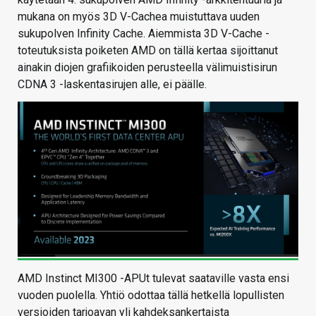
mukana on myös 3D V-Cachea muistuttava uuden
sukupolven Infinity Cache. Aiemmista 3D V-Cache -
toteutuksista poiketen AMD on tällä kertaa sijoittanut
ainakin diojen grafiikoiden perusteella välimuistisirun
CDNA 3 -laskentasirujen alle, ei päälle.
AMD Instinct MI300 -APUt tulevat saataville vasta ensi
vuoden puolella. Yhtiö odottaa tällä hetkellä lopullisten
versioiden tarjoavan yli kahdeksankertaista