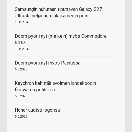
Samsungin huhutaan tiputtavan Galaxy S27
Ultrasta neljännen takakameran pois
10.8.2026
Doom pyörii nyt (melkein) myös Commodore
64:llä
10.8.2026
Doom pyörii nyt myös Paintissa
6.8.2026
Keychron kehittää avoimen lähdekoodin
firmwarea pelihiiriin
5.8.2026
Honor uudisti logonsa
5.8.2026