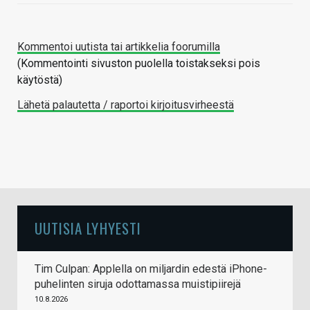
Kommentoi uutista tai artikkelia foorumilla
(Kommentointi sivuston puolella toistakseksi pois
käytöstä)
Lähetä palautetta / raportoi kirjoitusvirheestä
UUTISIA LYHYESTI
Tim Culpan: Applella on miljardin edestä iPhone-
puhelinten siruja odottamassa muistipiirejä
10.8.2026