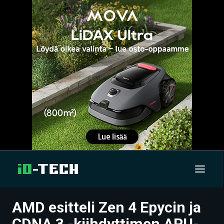
AMD esitteli Zen 4 Epycin ja
UUTISET
CDNA 3 -kiihdyttimen APU-