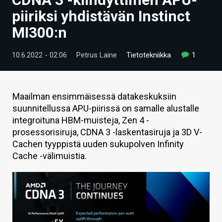
ARTIKKELIT
piiriksi yhdistävän Instinct
MI300:n
VIDEOT
TECHBBS
10.6.2022 - 02:06
Petrus Laine
Tietotekniikka
1
TIETOA
HINTA.FI
Maailman ensimmäisessä datakeskuksiin
suunnitellussa APU-piirissä on samalle alustalle
KAUPPA
integroituna HBM-muisteja, Zen 4 -
prosessorisiruja, CDNA 3 -laskentasiruja ja 3D V-
VAIHDA TEEMA
Cachen tyyppistä uuden sukupolven Infinity
Cache -välimuistia.
HAKU