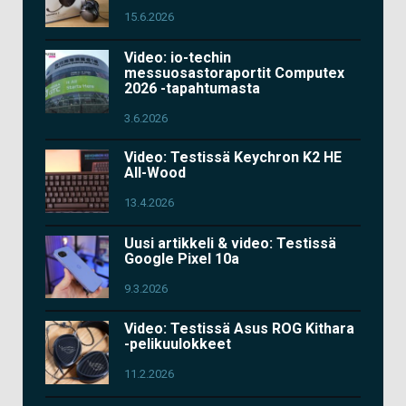
15.6.2026
Video: io-techin
messuosastoraportit Computex
2026 -tapahtumasta
3.6.2026
Video: Testissä Keychron K2 HE
All-Wood
13.4.2026
Uusi artikkeli & video: Testissä
Google Pixel 10a
9.3.2026
Video: Testissä Asus ROG Kithara
-pelikuulokkeet
11.2.2026