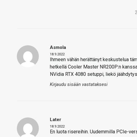
Asmola
18.9.2022
Ihmeen vähän herättänyt keskustelua tämä
hetkellä Cooler Master NR200P:n kanssa. 
NVidia RTX 4080 setuppi, liekö jäähdytys 
Kirjaudu sisään vastataksesi
Later
18.9.2022
En luota risereihin. Uudemmilla PCIe-v