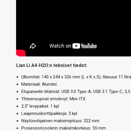
Lian Li A4-H2O:n tekniset tiedot:
Ulkomitat: 140 x 244 x 326 mm (L x K x S), tilavuus 11 litr
Materiaali: Alumiini
Etupaneelin liitännät: USB 3.0 Type-A, USB 3.1 Type-C, 3,
Yhteensopivat emolevyt: Mini-ITX
2,5” levypaikat: 1 kpl
Laajennuskorttipaikkoja: 3 kpl
Näytönohjaimen maksimipituus: 322 mm
Prosessoricoolerin maksimikorkeus: 55 mm