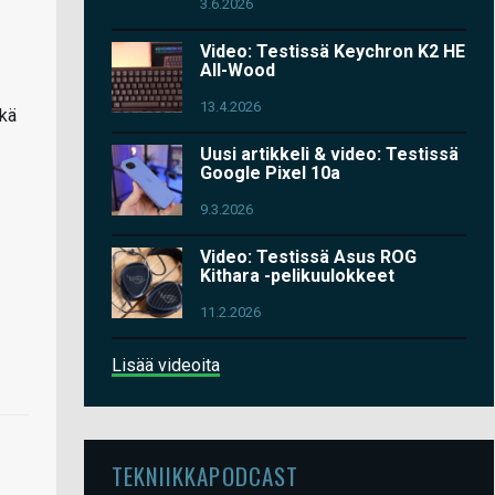
3.6.2026
Video: Testissä Keychron K2 HE
All-Wood
13.4.2026
ekä
Uusi artikkeli & video: Testissä
Google Pixel 10a
9.3.2026
Video: Testissä Asus ROG
Kithara -pelikuulokkeet
11.2.2026
Lisää videoita
TEKNIIKKAPODCAST