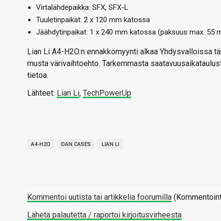
Virtalähdepaikka: SFX, SFX-L
Tuuletinpaikat: 2 x 120 mm katossa
Jäähdytinpaikat: 1 x 240 mm katossa (paksuus max. 55 
Lian Li A4-H2O:n ennakkomyynti alkaa Yhdysvalloissa tän
musta värivaihtoehto. Tarkemmasta saatavuusaikataulust
tietoa.
Lähteet:
Lian Li
,
TechPowerUp
A4-H2O
DAN CASES
LIAN LI
Kommentoi uutista tai artikkelia foorumilla
(Kommentointi 
Lähetä palautetta / raportoi kirjoitusvirheestä