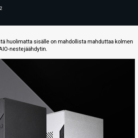
2
siitä huolimatta sisälle on mahdollista mahduttaa kolmen
AIO-nestejäähdytin.