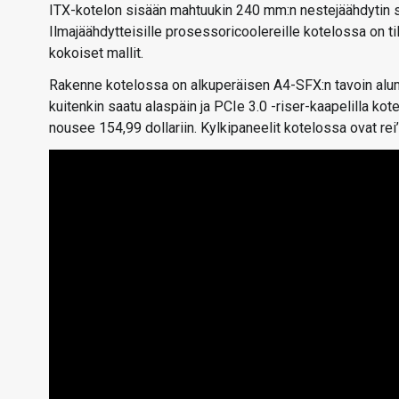
ITX-kotelon sisään mahtuukin 240 mm:n nestejäähdytin 
Ilmajäähdytteisille prosessoricoolereille kotelossa on ti
kokoiset mallit.
Rakenne kotelossa on alkuperäisen A4-SFX:n tavoin alumi
kuitenkin saatu alaspäin ja PCIe 3.0 -riser-kaapelilla kot
nousee 154,99 dollariin. Kylkipaneelit kotelossa ovat rei’i