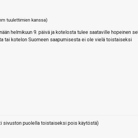
mm tuulettimien kanssa)
ään helmikuun 9. päivä ja kotelosta tulee saataville hopeinen s
a tai kotelon Suomeen saapumisesta ei ole vielä toistaiseksi
sivuston puolella toistaiseksi pois käytöstä)