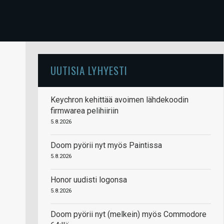
UUTISIA LYHYESTI
Keychron kehittää avoimen lähdekoodin
firmwarea pelihiiriin
5.8.2026
Doom pyörii nyt myös Paintissa
5.8.2026
Honor uudisti logonsa
5.8.2026
Doom pyörii nyt (melkein) myös Commodore