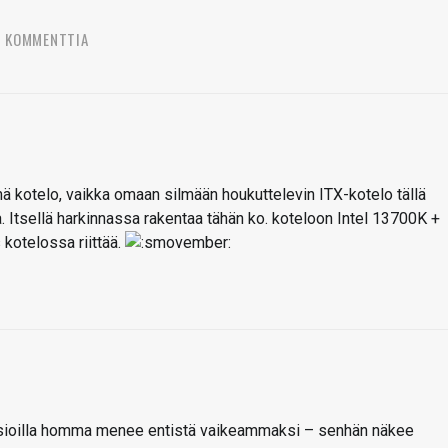
2 KOMMENTTIA
 kotelo, vaikka omaan silmään houkuttelevin ITX-kotelo tällä
Itsellä harkinnassa rakentaa tähän ko. koteloon Intel 13700K +
kotelossa riittää.
ersioilla homma menee entistä vaikeammaksi – senhän näkee