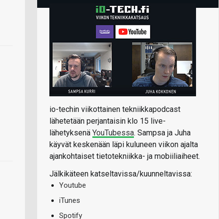
io-techin viikottainen tekniikkapodcast
lähetetään perjantaisin klo 15 live-
lähetyksenä
YouTubessa
. Sampsa ja Juha
käyvät keskenään läpi kuluneen viikon ajalta
ajankohtaiset tietotekniikka- ja mobiiliaiheet.
Jälkikäteen katseltavissa/kuunneltavissa:
Youtube
iTunes
Spotify