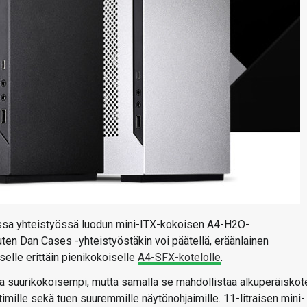
kanssa yhteistyössä luodun mini-ITX-kokoisen A4-H2O-
en Dan Cases -yhteistyöstäkin voi päätellä, eräänlainen
elle erittäin pienikokoiselle
A4-SFX-kotelolle
.
oa suurikokoisempi, mutta samalla se mahdollistaa alkuperäiskot
ille sekä tuen suuremmille näytönohjaimille. 11-litraisen mini-