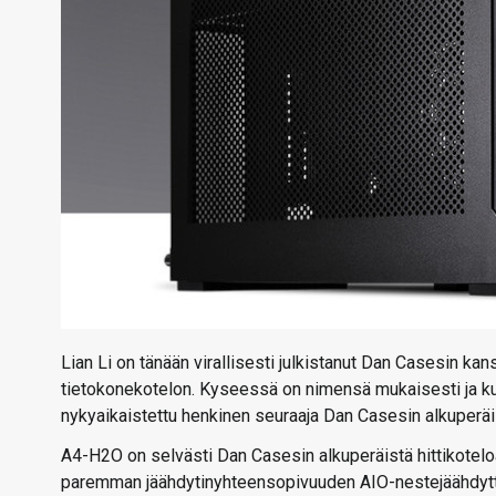
Lian Li on tänään virallisesti julkistanut Dan Casesin 
tietokonekotelon. Kyseessä on nimensä mukaisesti ja kut
nykyaikaistettu henkinen seuraaja Dan Casesin alkuperäis
A4-H2O on selvästi Dan Casesin alkuperäistä hittikotel
paremman jäähdytinyhteensopivuuden AIO-nestejäähdyttim