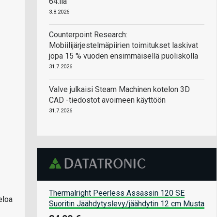
64:llä
3.8.2026
Counterpoint Research:
Mobiilijärjestelmäpiirien toimitukset laskivat
jopa 15 % vuoden ensimmäisellä puoliskolla
31.7.2026
Valve julkaisi Steam Machinen kotelon 3D
CAD -tiedostot avoimeen käyttöön
31.7.2026
Thermalright Peerless Assassin 120 SE
eloa
Suoritin Jäähdytyslevy/jäähdytin 12 cm Musta