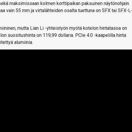
sekä maksimissaan kolmen korttipaikan paksuinen näytönohjain.
laa vain 55 mm ja virtalähteiden osalta tuettuna on SFX tai SFX-L
ininen, mutta Lian Li -yhteistyön myötä kotelon hintatasoa on
elon suositushinta on 119,99 dollaria. PCIe 4.0 -kaapelilla hinta
tettyä alumiinia.