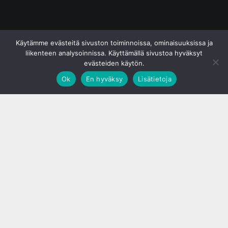
© S&J Media Oy
Käytämme evästeitä sivuston toiminnoissa, ominaisuuksissa ja
liikenteen analysoinnissa. Käyttämällä sivustoa hyväksyt
evästeiden käytön.
Ok
En hyväksy
Lisätietoja
;