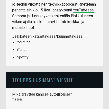
io-techin viikottainen tekniikkapodcast lähetetään
perjantaisin klo 15 live-lähetyksenä
YouTubessa
.
Sampsa ja Juha käyvät keskenään läpi kuluneen
viikon ajalta ajankohtaiset tietotekniikka- ja
mobiiliaiheet.
Jälkikäteen katseltavissa/kuunneltavissa:
Youtube
iTunes
Spotify
TECHBBS UUSIMMAT VIESTIT
Mikä ärsyttää kanssa-autoilijoissa?
7.8.2026