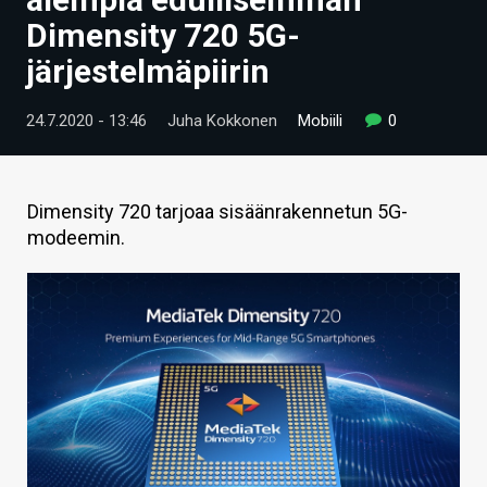
ARTIKKELIT
Dimensity 720 5G-
järjestelmäpiirin
VIDEOT
TECHBBS
24.7.2020 - 13:46
Juha Kokkonen
Mobiili
0
TIETOA
HINTA.FI
Dimensity 720 tarjoaa sisäänrakennetun 5G-
modeemin.
KAUPPA
VAIHDA TEEMA
HAKU