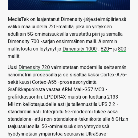
MediaTek on laajentanut Dimensity-järjestelmäpiiriensä
valikoimaa uudella 720-mallilla, joka on yrityksen
edullisin 5G-ominaisuuksilla varustettu piiri ja samalla
Dimensity 700 -sarjan ensimmäinen malli. Aiemmin
mallistosta on löytynyt jo
Dimensity 1000
-,
820
– ja
800
-
mallit.
Uusi
Dimensity 720
valmistetaan modernilla seitsemän
nanometrin prosessilla ja se sisältää kaksi Cortex-A76-
sekä kuusi Cortex-A55 -prosessoriydintä.
Grafiikkapuolesta vastaa ARM Mali-G57 MC3 -
grafiikkasuoritin. LPDDR4X-muisti on tuettuna 2133
MHz:n kellotaajuudelle asti ja tallennustila UFS 2.2 -
standardiin asti. Integroitu 5G-modeemi tukee sekä
standalone- että non-standalone-tekniikoita alle 6 GHz:n
taajuusalueella. 5G-ominaisuuksien yhteydessä
hyödynnetään ympäristöä seuraavia UltraSave-