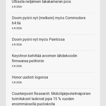
Ultrasta neljännen takakameran pois
6.8.2026
Doom pyörii nyt (melkein) myös Commodore
64:llä
6.8.2026
Doom pyörii nyt myös Paintissa
6.8.2026
Keychron kehittää avoimen lähdekoodin
firmwarea pelihiiriin
5.8.2026
Honor uudisti logonsa
5.8.2026
Counterpoint Research: Mobiilijärjestelmäpiirien
toimitukset laskivat jopa 15 % vuoden
ensimmäisellä puoliskolla