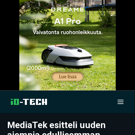
MediaTek esitteli uuden
UUTISET
aiempia edullisemman