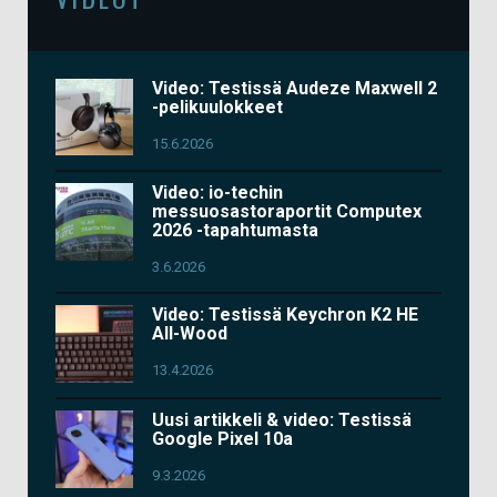
Video: Testissä Audeze Maxwell 2
-pelikuulokkeet
15.6.2026
Video: io-techin
messuosastoraportit Computex
2026 -tapahtumasta
3.6.2026
Video: Testissä Keychron K2 HE
All-Wood
13.4.2026
Uusi artikkeli & video: Testissä
Google Pixel 10a
9.3.2026