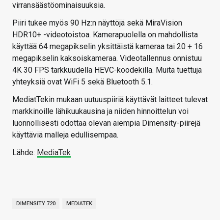
virransäästöominaisuuksia.
Piiri tukee myös 90 Hz:n näyttöjä sekä MiraVision
HDR10+ -videotoistoa. Kamerapuolella on mahdollista
käyttää 64 megapikselin yksittäistä kameraa tai 20 + 16
megapikselin kaksoiskameraa. Videotallennus onnistuu
4K 30 FPS tarkkuudella HEVC-koodekilla. Muita tuettuja
yhteyksiä ovat WiFi 5 sekä Bluetooth 5.1.
MediatTekin mukaan uutuuspiiriä käyttävät laitteet tulevat
markkinoille lähikuukausina ja niiden hinnoittelun voi
luonnollisesti odottaa olevan aiempia Dimensity-piirejä
käyttäviä malleja edullisempaa.
Lähde:
MediaTek
DIMENSITY 720
MEDIATEK