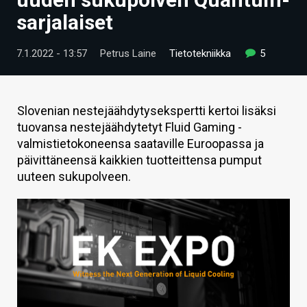
ARTIKKELIT
sarjalaiset
VIDEOT
7.1.2022 - 13:57
Petrus Laine
Tietotekniikka
5
TECHBBS
TIETOA
Slovenian nestejäähdytysekspertti kertoi lisäksi
tuovansa nestejäähdytetyt Fluid Gaming -
HINTA.FI
valmistietokoneensa saataville Euroopassa ja
päivittäneensä kaikkien tuotteittensa pumput
KAUPPA
uuteen sukupolveen.
VAIHDA TEEMA
HAKU