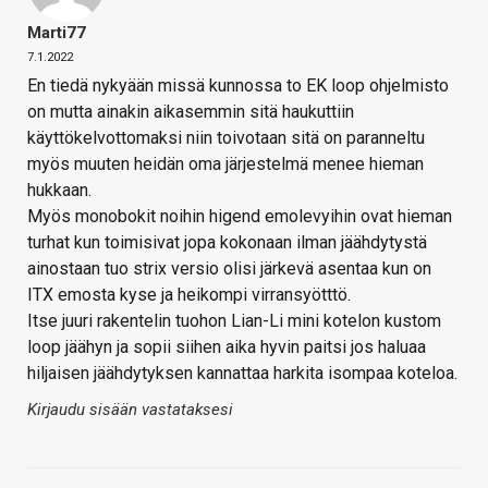
Marti77
7.1.2022
En tiedä nykyään missä kunnossa to EK loop ohjelmisto
on mutta ainakin aikasemmin sitä haukuttiin
käyttökelvottomaksi niin toivotaan sitä on paranneltu
myös muuten heidän oma järjestelmä menee hieman
hukkaan.
Myös monobokit noihin higend emolevyihin ovat hieman
turhat kun toimisivat jopa kokonaan ilman jäähdytystä
ainostaan tuo strix versio olisi järkevä asentaa kun on
ITX emosta kyse ja heikompi virransyötttö.
Itse juuri rakentelin tuohon Lian-Li mini kotelon kustom
loop jäähyn ja sopii siihen aika hyvin paitsi jos haluaa
hiljaisen jäähdytyksen kannattaa harkita isompaa koteloa.
Kirjaudu sisään vastataksesi