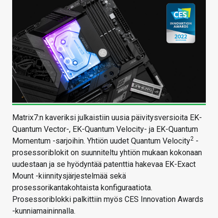
Matrix7:n kaveriksi julkaistiin uusia päivitysversioita EK-
Quantum Vector-, EK-Quantum Velocity- ja EK-Quantum
2
Momentum -sarjoihin. Yhtiön uudet Quantum Velocity
-
prosessoriblokit on suunniteltu yhtiön mukaan kokonaan
uudestaan ja se hyödyntää patenttia hakevaa EK-Exact
Mount -kiinnitysjärjestelmää sekä
prosessorikantakohtaista konfiguraatiota.
Prosessoriblokki palkittiin myös CES Innovation Awards
-kunniamaininnalla.