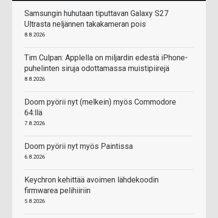
Samsungin huhutaan tiputtavan Galaxy S27
Ultrasta neljännen takakameran pois
8.8.2026
Tim Culpan: Applella on miljardin edestä iPhone-
puhelinten siruja odottamassa muistipiirejä
8.8.2026
Doom pyörii nyt (melkein) myös Commodore
64:llä
7.8.2026
Doom pyörii nyt myös Paintissa
6.8.2026
Keychron kehittää avoimen lähdekoodin
firmwarea pelihiiriin
5.8.2026