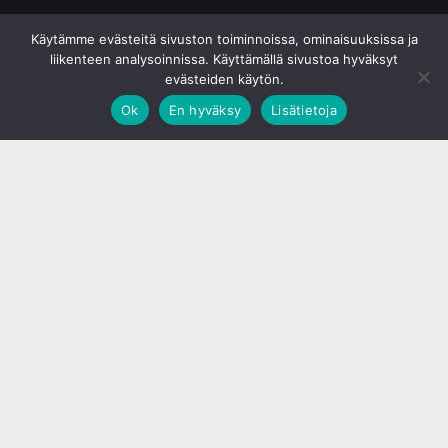
© S&J Media Oy
Käytämme evästeitä sivuston toiminnoissa, ominaisuuksissa ja
liikenteen analysoinnissa. Käyttämällä sivustoa hyväksyt
evästeiden käytön.
Ok
En hyväksy
Lisätietoja
;