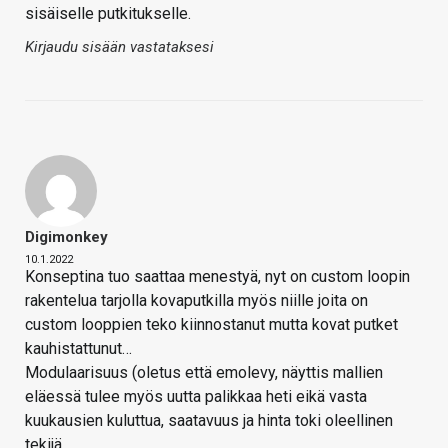
sisäiselle putkitukselle.
Kirjaudu sisään vastataksesi
Digimonkey
10.1.2022
Konseptina tuo saattaa menestyä, nyt on custom loopin
rakentelua tarjolla kovaputkilla myös niille joita on
custom looppien teko kiinnostanut mutta kovat putket
kauhistattunut…
Modulaarisuus (oletus että emolevy, näyttis mallien
eläessä tulee myös uutta palikkaa heti eikä vasta
kuukausien kuluttua, saatavuus ja hinta toki oleellinen
tekijä.