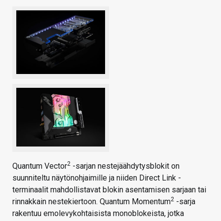
2
Quantum Vector
-sarjan nestejäähdytysblokit on
suunniteltu näytönohjaimille ja niiden Direct Link -
terminaalit mahdollistavat blokin asentamisen sarjaan tai
2
rinnakkain nestekiertoon. Quantum Momentum
-sarja
rakentuu emolevykohtaisista monoblokeista, jotka