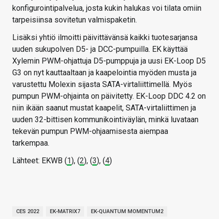
konfigurointipalvelua, josta kukin halukas voi tilata omiin
tarpeisiinsa sovitetun valmispaketin.
Lisäksi yhtiö ilmoitti päivittävänsä kaikki tuotesarjansa
uuden sukupolven D5- ja DCC-pumpuilla. EK käyttää
Xylemin PWM-ohjattuja D5-pumppuja ja uusi EK-Loop D5
G3 on nyt kauttaaltaan ja kaapelointia myöden musta ja
varustettu Molexin sijasta SATA-virtaliittimellä. Myös
pumpun PWM-ohjainta on päivitetty. EK-Loop DDC 4.2 on
niin ikään saanut mustat kaapelit, SATA-virtaliittimen ja
uuden 32-bittisen kommunikointiväylän, minkä luvataan
tekevän pumpun PWM-ohjaamisesta aiempaa
tarkempaa.
Lähteet: EKWB (
1
), (
2
), (
3
), (
4
)
CES 2022
EK-MATRIX7
EK-QUANTUM MOMENTUM2