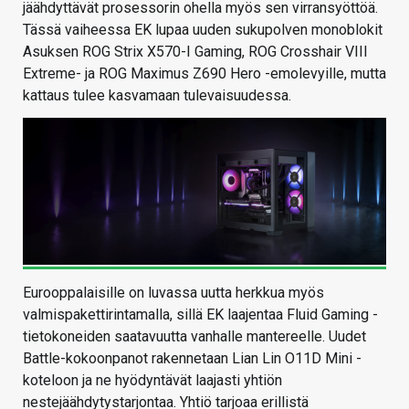
jäähdyttävät prosessorin ohella myös sen virransyöttöä.
Tässä vaiheessa EK lupaa uuden sukupolven monoblokit
Asuksen ROG Strix X570-I Gaming, ROG Crosshair VIII
Extreme- ja ROG Maximus Z690 Hero -emolevyille, mutta
kattaus tulee kasvamaan tulevaisuudessa.
Eurooppalaisille on luvassa uutta herkkua myös
valmispakettirintamalla, sillä EK laajentaa Fluid Gaming -
tietokoneiden saatavuutta vanhalle mantereelle. Uudet
Battle-kokoonpanot rakennetaan Lian Lin O11D Mini -
koteloon ja ne hyödyntävät laajasti yhtiön
nestejäähdytystarjontaa. Yhtiö tarjoaa erillistä