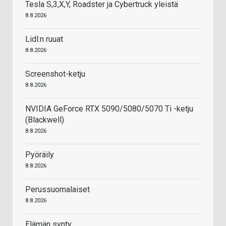
Tesla S,3,X,Y, Roadster ja Cybertruck yleistä
8.8.2026
Lidl:n ruuat
8.8.2026
Screenshot-ketju
8.8.2026
NVIDIA GeForce RTX 5090/5080/5070 Ti -ketju
(Blackwell)
8.8.2026
Pyöräily
8.8.2026
Perussuomalaiset
8.8.2026
Elämän synty