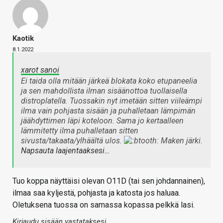
Kaotik
8.1.2022
xarot sanoi
Ei taida olla mitään järkeä blokata koko etupaneelia
ja sen mahdollista ilman sisäänottoa tuollaisella
distroplatella. Tuossakin nyt imetään sitten viileämpi
ilma vain pohjasta sisään ja puhalletaan lämpimän
jäähdyttimen läpi koteloon. Sama jo kertaalleen
lämmitetty ilma puhalletaan sitten
sivusta/takaata/ylhäältä ulos.
Maken järki.
Napsauta laajentaaksesi…
Tuo koppa näyttäisi olevan O11D (tai sen johdannainen),
ilmaa saa kyljestä, pohjasta ja katosta jos haluaa.
Oletuksena tuossa on samassa kopassa pelkkä lasi.
Kirjaudu sisään vastataksesi