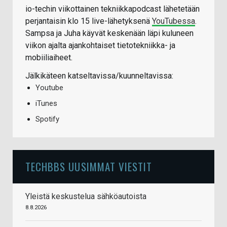
io-techin viikottainen tekniikkapodcast lähetetään
perjantaisin klo 15 live-lähetyksenä
YouTubessa
.
Sampsa ja Juha käyvät keskenään läpi kuluneen
viikon ajalta ajankohtaiset tietotekniikka- ja
mobiiliaiheet.
Jälkikäteen katseltavissa/kuunneltavissa:
Youtube
iTunes
Spotify
TECHBBS UUSIMMAT VIESTIT
Yleistä keskustelua sähköautoista
8.8.2026