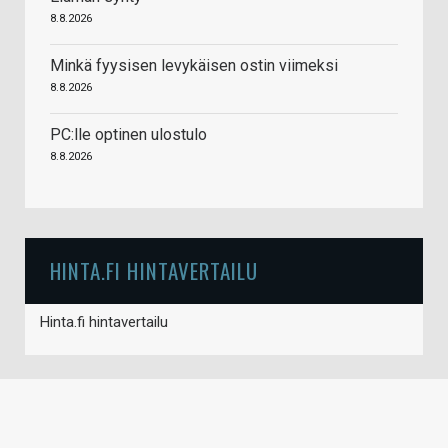
8.8.2026
Minkä fyysisen levykäisen ostin viimeksi
8.8.2026
PC:lle optinen ulostulo
8.8.2026
HINTA.FI HINTAVERTAILU
Hinta.fi hintavertailu