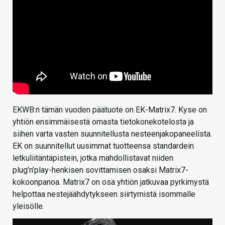
EKWB:n tämän vuoden päätuote on EK-Matrix7. Kyse on
yhtiön ensimmäisestä omasta tietokonekotelosta ja
siihen varta vasten suunnitellusta nesteenjakopaneelista.
EK on suunnitellut uusimmat tuotteensa standardein
letkuliitäntäpistein, jotka mahdollistavat niiden
plug’n’play-henkisen sovittamisen osaksi Matrix7-
kokoonpanoa. Matrix7 on osa yhtiön jatkuvaa pyrkimystä
helpottaa nestejäähdytykseen siirtymistä isommalle
yleisölle.