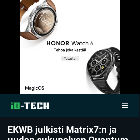
EKWB julkisti Matrix7:n ja
UUTISET
uuden sukupolven Quantum-