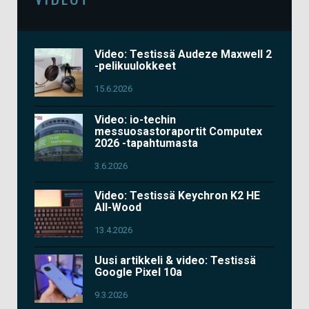
Video: Testissä Audeze Maxwell 2
-pelikuulokkeet
15.6.2026
Video: io-techin
messuosastoraportit Computex
2026 -tapahtumasta
3.6.2026
Video: Testissä Keychron K2 HE
All-Wood
13.4.2026
Uusi artikkeli & video: Testissä
Google Pixel 10a
9.3.2026