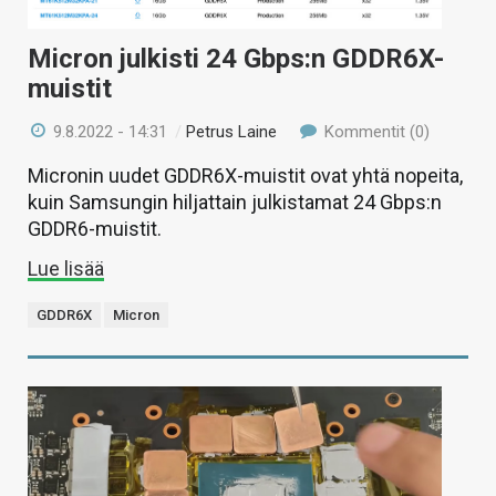
Micron julkisti 24 Gbps:n GDDR6X-
muistit
9.8.2022 - 14:31
/
Petrus Laine
Kommentit (0)
Micronin uudet GDDR6X-muistit ovat yhtä nopeita,
kuin Samsungin hiljattain julkistamat 24 Gbps:n
GDDR6-muistit.
Lue lisää
GDDR6X
Micron