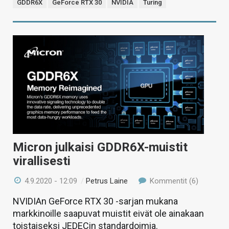
GDDR6X
GeForce RTX 30
NVIDIA
Turing
Micron julkaisi GDDR6X-muistit
virallisesti
4.9.2020 - 12:09
/
Petrus Laine
Kommentit (6)
NVIDIAn GeForce RTX 30 -sarjan mukana
markkinoille saapuvat muistit eivät ole ainakaan
toistaiseksi JEDECin standardoimia.