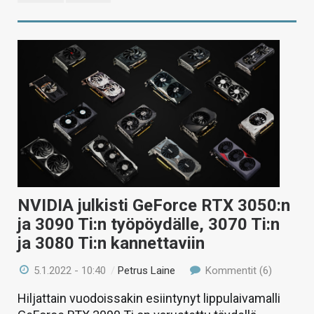
NVIDIA julkisti GeForce RTX 3050:n
ja 3090 Ti:n työpöydälle, 3070 Ti:n
ja 3080 Ti:n kannettaviin
5.1.2022 - 10:40
/
Petrus Laine
Kommentit (6)
Hiljattain vuodoissakin esiintynyt lippulaivamalli