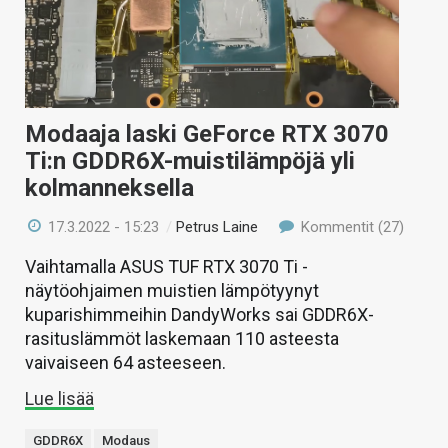
Modaaja laski GeForce RTX 3070
Ti:n GDDR6X-muistilämpöjä yli
kolmanneksella
17.3.2022 - 15:23
/
Petrus Laine
Kommentit (27)
Vaihtamalla ASUS TUF RTX 3070 Ti -
näytöohjaimen muistien lämpötyynyt
kuparishimmeihin DandyWorks sai GDDR6X-
rasituslämmöt laskemaan 110 asteesta
vaivaiseen 64 asteeseen.
Lue lisää
GDDR6X
Modaus