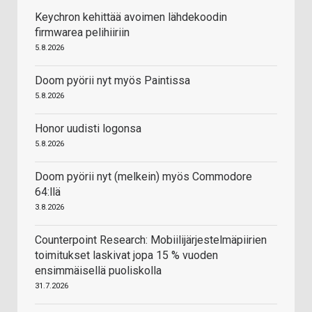
Keychron kehittää avoimen lähdekoodin
firmwarea pelihiiriin
5.8.2026
Doom pyörii nyt myös Paintissa
5.8.2026
Honor uudisti logonsa
5.8.2026
Doom pyörii nyt (melkein) myös Commodore
64:llä
3.8.2026
Counterpoint Research: Mobiilijärjestelmäpiirien
toimitukset laskivat jopa 15 % vuoden
ensimmäisellä puoliskolla
31.7.2026