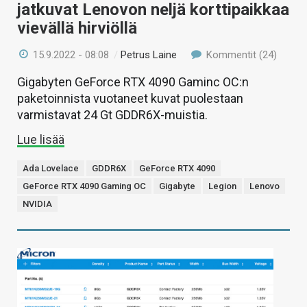
jatkuvat Lenovon neljä korttipaikkaa
vievällä hirviöllä
15.9.2022 - 08:08
/
Petrus Laine
Kommentit (24)
Gigabyten GeForce RTX 4090 Gaminc OC:n
paketoinnista vuotaneet kuvat puolestaan
varmistavat 24 Gt GDDR6X-muistia.
Lue lisää
Ada Lovelace
GDDR6X
GeForce RTX 4090
GeForce RTX 4090 Gaming OC
Gigabyte
Legion
Lenovo
NVIDIA