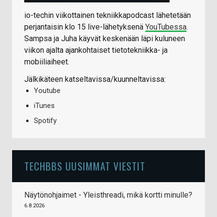
io-techin viikottainen tekniikkapodcast lähetetään
perjantaisin klo 15 live-lähetyksenä
YouTubessa
.
Sampsa ja Juha käyvät keskenään läpi kuluneen
viikon ajalta ajankohtaiset tietotekniikka- ja
mobiiliaiheet.
Jälkikäteen katseltavissa/kuunneltavissa:
Youtube
iTunes
Spotify
TECHBBS UUSIMMAT VIESTIT
Näytönohjaimet - Yleisthreadi, mikä kortti minulle?
6.8.2026