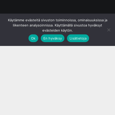
© S&J Media Oy
Käytämme evästeitä sivuston toiminnoissa, ominaisuuksissa ja
liikenteen analysoinnissa. Käyttämällä sivustoa hyväksyt
evästeiden käytön.
Ok
En hyväksy
Lisätietoja
;