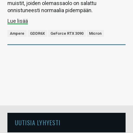
muistit, joiden olemassaolo on salattu
onnistuneesti normaalia pidempään.
Lue lisää
Ampere
GDDR6X
GeForce RTX 3090
Micron
UUTISIA LYHYESTI