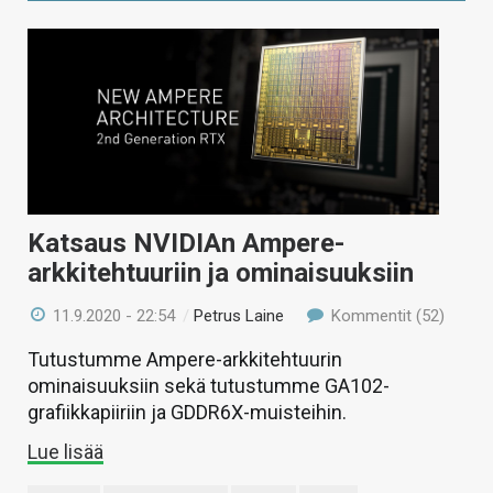
Katsaus NVIDIAn Ampere-
arkkitehtuuriin ja ominaisuuksiin
11.9.2020 - 22:54
/
Petrus Laine
Kommentit (52)
Tutustumme Ampere-arkkitehtuurin
ominaisuuksiin sekä tutustumme GA102-
grafiikkapiiriin ja GDDR6X-muisteihin.
Lue lisää