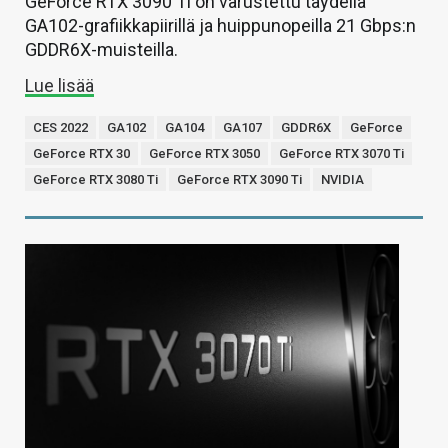
GeForce RTX 3090 Ti on varustettu täydellä
GA102-grafiikkapiirillä ja huippunopeilla 21 Gbps:n
GDDR6X-muisteilla.
Lue lisää
CES 2022
GA102
GA104
GA107
GDDR6X
GeForce
GeForce RTX 30
GeForce RTX 3050
GeForce RTX 3070 Ti
GeForce RTX 3080 Ti
GeForce RTX 3090 Ti
NVIDIA