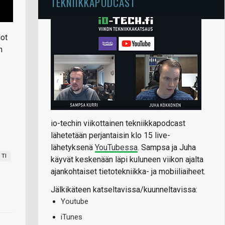
TEKNIIKKAPODCAST
dot
n
io-techin viikottainen tekniikkapodcast
lähetetään perjantaisin klo 15 live-
lähetyksenä
YouTubessa
. Sampsa ja Juha
 TI
käyvät keskenään läpi kuluneen viikon ajalta
ajankohtaiset tietotekniikka- ja mobiiliaiheet.
Jälkikäteen katseltavissa/kuunneltavissa:
Youtube
iTunes