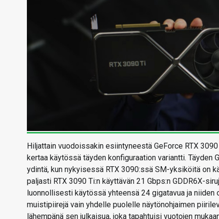
Hiljattain vuodoissakin esiintyneestä GeForce RTX 3090 Ti
kertaa käytössä täyden konfiguraation variantti. Täyde
ydintä, kun nykyisessä RTX 3090:ssä SM-yksiköitä on k
paljasti RTX 3090 Ti:n käyttävän 21 Gbps:n GDDR6X-siruj
luonnollisesti käytössä yhteensä 24 gigatavua ja niiden od
muistipiirejä vain yhdelle puolelle näytönohjaimen piiril
lähempänä sen julkaisua, joka tapahtuisi vuotojen mukaa