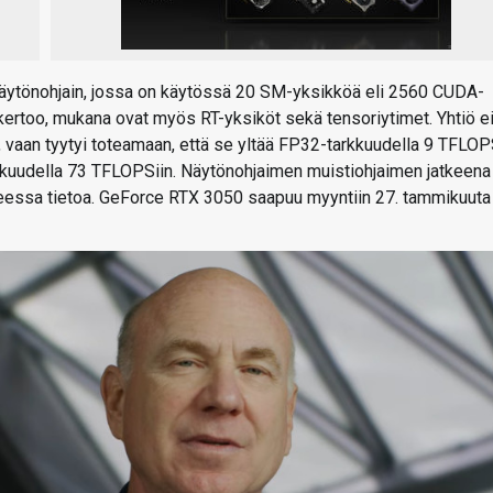
näytönohjain, jossa on käytössä 20 SM-yksikköä eli 2560 CUDA-
i kertoo, mukana ovat myös RT-yksiköt sekä tensoriytimet. Yhtiö e
a, vaan tyytyi toteamaan, että se yltää FP32-tarkkuudella 9 TFLOP
arkkuudella 73 TFLOPSiin. Näytönohjaimen muistiohjaimen jatkeena
heessa tietoa. GeForce RTX 3050 saapuu myyntiin 27. tammikuuta