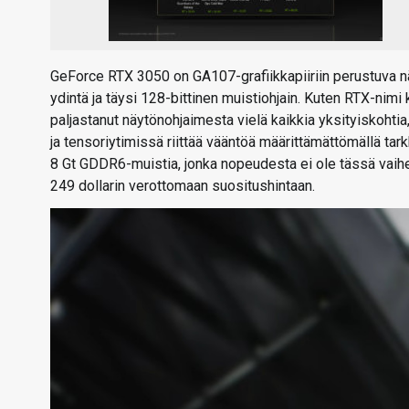
GeForce RTX 3050 on GA107-grafiikkapiiriin perustuva 
ydintä ja täysi 128-bittinen muistiohjain. Kuten RTX-nim
paljastanut näytönohjaimesta vielä kaikkia yksityiskohti
ja tensoriytimissä riittää vääntöä määrittämättömällä t
8 Gt GDDR6-muistia, jonka nopeudesta ei ole tässä vai
249 dollarin verottomaan suositushintaan.