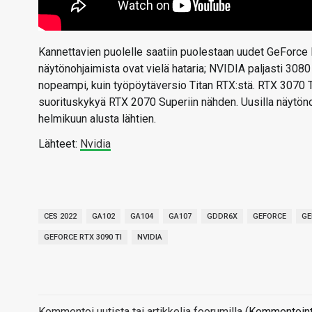
Kannettavien puolelle saatiin puolestaan uudet GeForce R
näytönohjaimista ovat vielä hataria; NVIDIA paljasti 308
nopeampi, kuin työpöytäversio Titan RTX:stä. RTX 3070 Ti:
suorituskykyä RTX 2070 Superiin nähden. Uusilla näytönoh
helmikuun alusta lähtien.
Lähteet:
Nvidia
CES 2022
GA102
GA104
GA107
GDDR6X
GEFORCE
GE
GEFORCE RTX 3090 TI
NVIDIA
Kommentoi uutista tai artikkelia foorumilla
(Kommentointi 