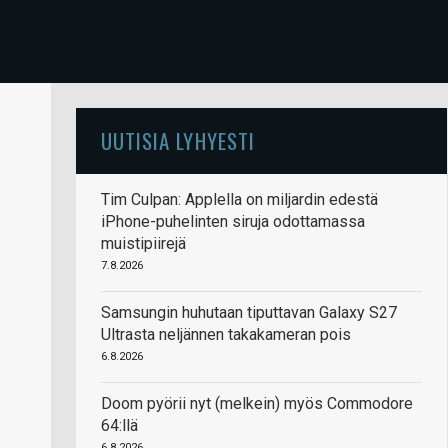
UUTISIA LYHYESTI
Tim Culpan: Applella on miljardin edestä
iPhone-puhelinten siruja odottamassa
muistipiirejä
7.8.2026
Samsungin huhutaan tiputtavan Galaxy S27
Ultrasta neljännen takakameran pois
6.8.2026
Doom pyörii nyt (melkein) myös Commodore
64:llä
6.8.2026