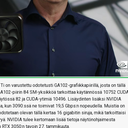
 on varustettu odotetusti GA102-grafiikkapiirillä, josta on tällä
n GA102-piirin 84 SM-yksikköä tarkoittaa käytännössä 10752 CUD
äytössä 82 ja CUDA-ytimiä 10496. Lisäydinten lisäksi NVIDIA
a, kun 3090:ssä ne toimivat 19,5 Gbps:n nopeudella. Muistia on
otetaan olevan tällä kertaa 16 gigabitin siruja, mikä tarkoittaisi
evyä. NVIDIA tulee kertomaan lisää tietoja näytönohjaimesta
n RTX 3050:n tavoin 27. tammikuuta.