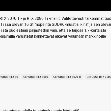
TX 3070 Ti- ja RTX 3080 Ti -mallit. Valitettavasti tarkemmat tie
0 Ti:ssä olevan 16 Gt ”nopeinta GDDR6-muistia ikinä” ja sen oleva
stä puolestaan paljastettiin vain, että se tarjoaa 1,7-kertaista
jaimilla varustetut kannettavat alkavat valumaan markkinoille
FORCE RTX 30
GEFORCE RTX 3050
GEFORCE RTX 3070 TI
GEFORCE RTX 3080
sivuston puolella toistaiseksi pois käytöstä)