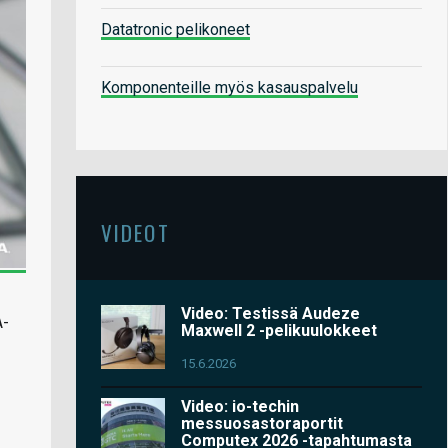
Datatronic pelikoneet
Komponenteille myös kasauspalvelu
VIDEOT
Video: Testissä Audeze
A-
Maxwell 2 -pelikuulokkeet
15.6.2026
Video: io-techin
messuosastoraportit
Computex 2026 -tapahtumasta