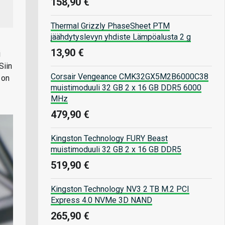
158,90 €
Thermal Grizzly PhaseSheet PTM
jäähdytyslevyn yhdiste Lämpöalusta 2 g
13,90 €
i
Siin
Corsair Vengeance CMK32GX5M2B6000C38
 on
muistimoduuli 32 GB 2 x 16 GB DDR5 6000
MHz
479,90 €
Kingston Technology FURY Beast
muistimoduuli 32 GB 2 x 16 GB DDR5
519,90 €
Kingston Technology NV3 2 TB M.2 PCI
Express 4.0 NVMe 3D NAND
265,90 €