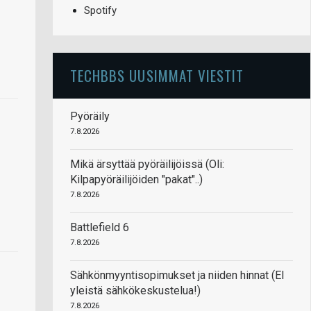
Spotify
TECHBBS UUSIMMAT VIESTIT
Pyöräily
7.8.2026
Mikä ärsyttää pyöräilijöissä (Oli:
Kilpapyöräilijöiden "pakat"..)
7.8.2026
Battlefield 6
7.8.2026
Sähkönmyyntisopimukset ja niiden hinnat (EI
yleistä sähkökeskustelua!)
7.8.2026