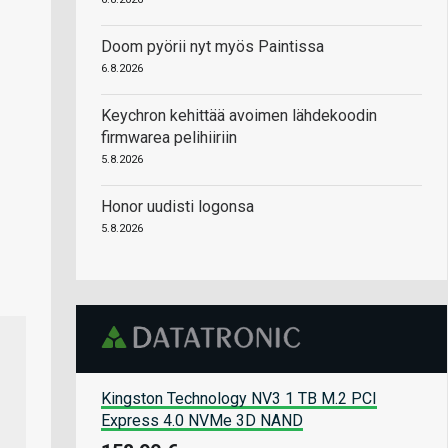
Doom pyörii nyt myös Paintissa
6.8.2026
Keychron kehittää avoimen lähdekoodin
firmwarea pelihiiriin
5.8.2026
Honor uudisti logonsa
5.8.2026
Kingston Technology NV3 1 TB M.2 PCI
Express 4.0 NVMe 3D NAND