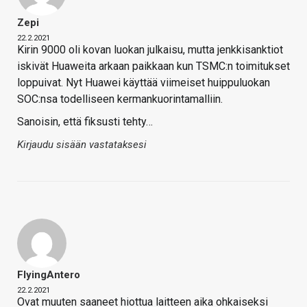
Zepi
22.2.2021
Kirin 9000 oli kovan luokan julkaisu, mutta jenkkisanktiot
iskivät Huaweita arkaan paikkaan kun TSMC:n toimitukset
loppuivat. Nyt Huawei käyttää viimeiset huippuluokan
SOC:nsa todelliseen kermankuorintamalliin.
Sanoisin, että fiksusti tehty…
Kirjaudu sisään vastataksesi
FlyingAntero
22.2.2021
Ovat muuten saaneet hiottua laitteen aika ohkaiseksi