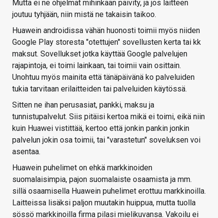
Mutta ei ne ohjelmat mihinkään päivity, ja jos laitteen
joutuu tyhjään, niin mistä ne takaisin taikoo.
Huawein androidissa vähän huonosti toimii myös niiden
Google Play storesta "otettujen" sovellusten kerta tai kk
maksut. Sovellukset jotka käyttää Google palvelujen
rajapintoja, ei toimi lainkaan, tai toimii vain osittain.
Unohtuu myös mainita että tänäpäivänä ko palveluiden
tukia tarvitaan erilaitteiden tai palveluiden käytössä.
Sitten ne ihan perusasiat, pankki, maksu ja
tunnistupalvelut. Siis pitäisi kertoa mikä ei toimi, eikä niin
kuin Huawei vistittää, kertoo että jonkin pankin jonkin
palvelun jokin osa toimii, tai "varastetun" soveluksen voi
asentaa.
Huawein puhelimet on ehkä markkinoiden
suomalaisimpia, pajon suomalaiste osaamista ja mm.
sillä osaamisella Huawein puhelimet erottuu markkinoilla.
Laitteissa lisäksi paljon muutakin huippua, mutta tuolla
sössö markkinoilla firma pilasi mielikuvansa. Vakoilu ei