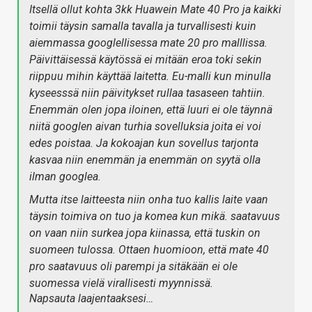
Itsellä ollut kohta 3kk Huawein Mate 40 Pro ja kaikki
toimii täysin samalla tavalla ja turvallisesti kuin
aiemmassa googlellisessa mate 20 pro malllissa.
Päivittäisessä käytössä ei mitään eroa toki sekin
riippuu mihin käyttää laitetta. Eu-malli kun minulla
kyseesssä niin päivitykset rullaa tasaseen tahtiin.
Enemmän olen jopa iloinen, että luuri ei ole täynnä
niitä googlen aivan turhia sovelluksia joita ei voi
edes poistaa. Ja kokoajan kun sovellus tarjonta
kasvaa niin enemmän ja enemmän on syytä olla
ilman googlea.
Mutta itse laitteesta niin onha tuo kallis laite vaan
täysin toimiva on tuo ja komea kun mikä. saatavuus
on vaan niin surkea jopa kiinassa, että tuskin on
suomeen tulossa. Ottaen huomioon, että mate 40
pro saatavuus oli parempi ja sitäkään ei ole
suomessa vielä virallisesti myynnissä.
Napsauta laajentaaksesi…