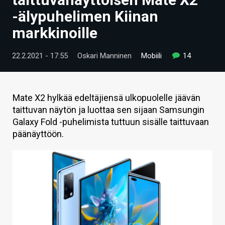
ARTIKKELIT
-älypuhelimen Kiinan
markkinoille
VIDEOT
TECHBBS
22.2.2021 - 17:55
Oskari Manninen
Mobiili
14
TIETOA
HINTA.FI
Mate X2 hylkää edeltäjiensä ulkopuolelle jäävän
taittuvan näytön ja luottaa sen sijaan Samsungin
KAUPPA
Galaxy Fold -puhelimista tuttuun sisälle taittuvaan
päänäyttöön.
VAIHDA TEEMA
HAKU