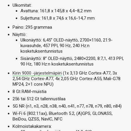
Ulkomitat:
Avattuna: 161,8 x 145,8 x 4,4–8,2 mm
Suljettuna: 161,8 x 74,6 x 16,6-14,7 mm
Paino: 295 grammaa
Näyttö:
Ulkonäyttö: 6,45” OLED-näyttö, 2700×1160, 21:9-
kuvasuhde, 457 PPI, 90 Hz, 240 Hz:n
kosketuksentunnistus
Sisänäyttö: 8” OLED-näyttö, 2480×2200, 8:7,1, 413 PPI,
90 Hz, 180 Hz:n kosketuksentunnistus
Kirin 9000 -järjestelmäpiiri
(1x 3,13 GHz Cortex-A77, 3x
2,54 GHz Cortex-A77, 4x 2,05 GHz Cortex-A55, Mali-G78
MP24, 2+1 core NPU)
8 Gt RAM-muistia
256 tai 512 Gt tallennustilaa
5G NR (n1, n3, n28, n38, n40, n41, n77, n78, n79, n80, n84)
Wi-Fi 6 (802.11ax), Bluetooth 5.2, (A)GPS, GLONASS,
BeiDou, QZSS, NavlC, NFC
Kolmoistakakamera: