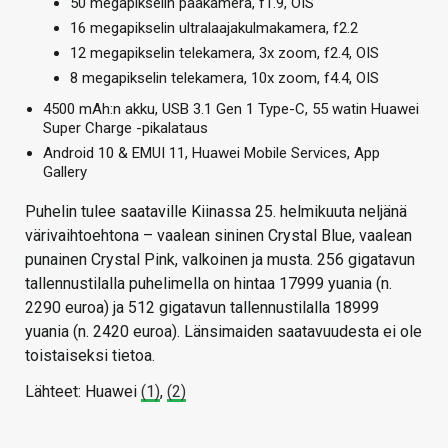
50 megapikselin pääkamera, f1.9, OIS
16 megapikselin ultralaajakulmakamera, f2.2
12 megapikselin telekamera, 3x zoom, f2.4, OIS
8 megapikselin telekamera, 10x zoom, f4.4, OIS
4500 mAh:n akku, USB 3.1 Gen 1 Type-C, 55 watin Huawei
Super Charge -pikalataus
Android 10 & EMUI 11, Huawei Mobile Services, App
Gallery
Puhelin tulee saataville Kiinassa 25. helmikuuta neljänä
värivaihtoehtona – vaalean sininen Crystal Blue, vaalean
punainen Crystal Pink, valkoinen ja musta. 256 gigatavun
tallennustilalla puhelimella on hintaa 17999 yuania (n.
2290 euroa) ja 512 gigatavun tallennustilalla 18999
yuania (n. 2420 euroa). Länsimaiden saatavuudesta ei ole
toistaiseksi tietoa.
Lähteet: Huawei
(1)
,
(2)