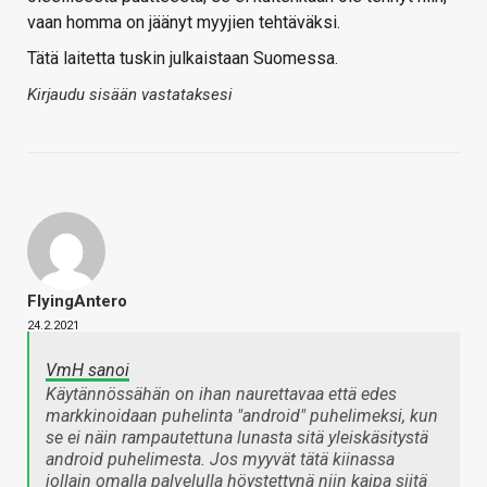
vaan homma on jäänyt myyjien tehtäväksi.
Tätä laitetta tuskin julkaistaan Suomessa.
Kirjaudu sisään vastataksesi
FlyingAntero
24.2.2021
VmH sanoi
Käytännössähän on ihan naurettavaa että edes
markkinoidaan puhelinta "android" puhelimeksi, kun
se ei näin rampautettuna lunasta sitä yleiskäsitystä
android puhelimesta. Jos myyvät tätä kiinassa
jollain omalla palvelulla höystettynä niin kaipa siitä