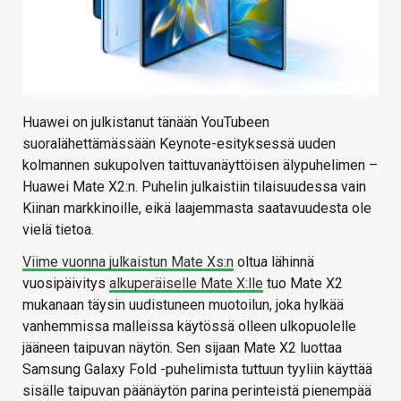
Huawei on julkistanut tänään YouTubeen
suoralähettämässään Keynote-esityksessä uuden
kolmannen sukupolven taittuvanäyttöisen älypuhelimen –
Huawei Mate X2:n. Puhelin julkaistiin tilaisuudessa vain
Kiinan markkinoille, eikä laajemmasta saatavuudesta ole
vielä tietoa.
Viime vuonna julkaistun Mate Xs:n
oltua lähinnä
vuosipäivitys
alkuperäiselle Mate X:lle
tuo Mate X2
mukanaan täysin uudistuneen muotoilun, joka hylkää
vanhemmissa malleissa käytössä olleen ulkopuolelle
jääneen taipuvan näytön. Sen sijaan Mate X2 luottaa
Samsung Galaxy Fold -puhelimista tuttuun tyyliin käyttää
sisälle taipuvan päänäytön parina perinteistä pienempää