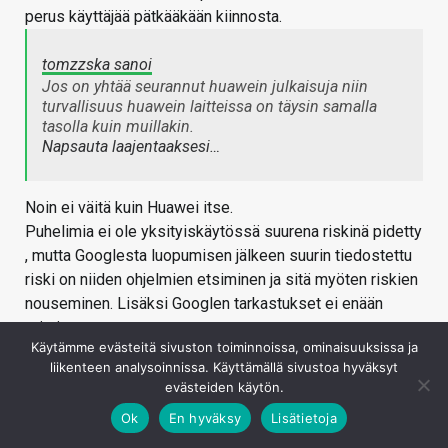
perus käyttäjää pätkääkään kiinnosta.
tomzzska sanoi
Jos on yhtää seurannut huawein julkaisuja niin
turvallisuus huawein laitteissa on täysin samalla
tasolla kuin muillakin.
Napsauta laajentaaksesi…
Noin ei väitä kuin Huawei itse.
Puhelimia ei ole yksityiskäytössä suurena riskinä pidetty
, mutta Googlesta luopumisen jälkeen suurin tiedostettu
riski on niiden ohjelmien etsiminen ja sitä myöten riskien
nouseminen. Lisäksi Googlen tarkastukset ei enään
toimi.
Käytämme evästeitä sivuston toiminnoissa, ominaisuuksissa ja
Kirjaudu sisään vastataksesi
liikenteen analysoinnissa. Käyttämällä sivustoa hyväksyt
evästeiden käytön.
Ok
En hyväksy
Lisätietoja