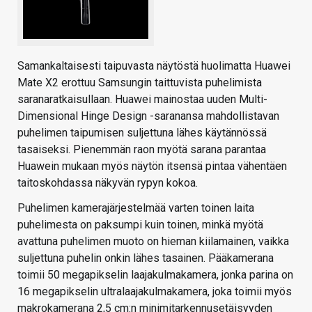
Samankaltaisesti taipuvasta näytöstä huolimatta Huawei
Mate X2 erottuu Samsungin taittuvista puhelimista
saranaratkaisullaan. Huawei mainostaa uuden Multi-
Dimensional Hinge Design -saranansa mahdollistavan
puhelimen taipumisen suljettuna lähes käytännössä
tasaiseksi. Pienemmän raon myötä sarana parantaa
Huawein mukaan myös näytön itsensä pintaa vähentäen
taitoskohdassa näkyvän rypyn kokoa.
Puhelimen kamerajärjestelmää varten toinen laita
puhelimesta on paksumpi kuin toinen, minkä myötä
avattuna puhelimen muoto on hieman kiilamainen, vaikka
suljettuna puhelin onkin lähes tasainen. Pääkamerana
toimii 50 megapikselin laajakulmakamera, jonka parina on
16 megapikselin ultralaajakulmakamera, joka toimii myös
makrokamerana 2,5 cm:n minimitarkennusetäisyyden