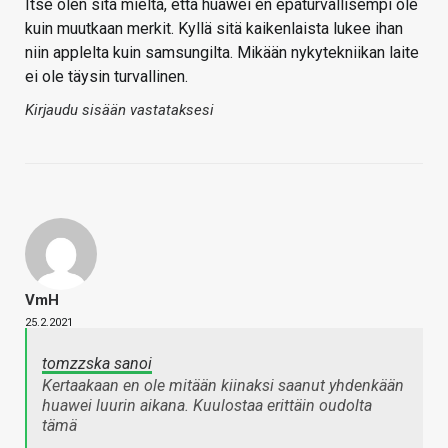
Itse olen sitä mieltä, että huawei en epäturvallisempi ole
kuin muutkaan merkit. Kyllä sitä kaikenlaista lukee ihan
niin applelta kuin samsungilta. Mikään nykytekniikan laite
ei ole täysin turvallinen.
Kirjaudu sisään vastataksesi
VmH
25.2.2021
tomzzska sanoi
Kertaakaan en ole mitään kiinaksi saanut yhdenkään
huawei luurin aikana. Kuulostaa erittäin oudolta
tämä