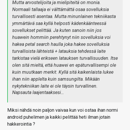
Mutta arvostelijoita ja mielipiteitä on monia.
Normaali tallaaja ei välttämättä osaa sovelluksia
turvallisesti asentaa. Mutta minunlainen tekniikasta
ymmärtävä saa kyllä helposti kädenkäänteessä
sovellukset pelittää. Ja kuten sanoin niin jos
huawein hommiin perehtynyt niin sovelluksia voi
hakea petal search haulla joka hakee sovelluksia
turvallisista lähteistä + latauksia tehdessä laite
tarkistaa vielä erikseen latauksen turvallisuuden. Itse
olen sitä mieltä, että huawei en epäturvallisempi ole
kuin muutkaan merkit. Kyllä sitä kaikenlaista lukee
ihan niin applelta kuin samsungilta. Mikään
nykytekniikan laite ei ole täysin turvallinen.
Napsauta laajentaaksesi…
Miksi nähdä noin paljon vaivaa kun voi ostaa ihan normi
android puhelimen ja kaikki pelittää heti ilman jotain
hakkerointia ?