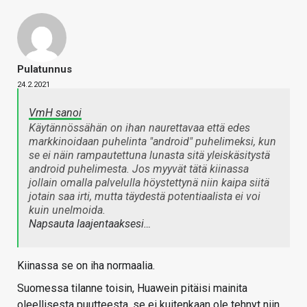
Pulatunnus
24.2.2021
VmH sanoi
Käytännössähän on ihan naurettavaa että edes
markkinoidaan puhelinta "android" puhelimeksi, kun
se ei näin rampautettuna lunasta sitä yleiskäsitystä
android puhelimesta. Jos myyvät tätä kiinassa
jollain omalla palvelulla höystettynä niin kaipa siitä
jotain saa irti, mutta täydestä potentiaalista ei voi
kuin unelmoida.
Napsauta laajentaaksesi…
Kiinassa se on iha normaalia.
Suomessa tilanne toisin, Huawein pitäisi mainita
oleellisesta puutteesta, se ei kuitenkaan ole tehnyt niin,