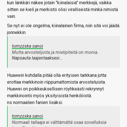
kun länkkäri näkee jotain "kiinalaisia" merkkejä, vaikka
sitten se kieli ja merkistö olisi virallisestä minkä nimistä
vain.
Se nyt ei ole ongelma, kiinalainen firma, niin sitä voi jäädä
jonnekkin.
tomzzska sanoi
Mutta arvostelijoita ja mielipiteitä on monia.
Napsauta laajentaaksesi…
Huawein kohdalla pitää olla erityisen tarkkana jotta
erottaa markkinoin riippumattomista arvosteluista.
Huawei on poikkeuksellisen röyhkeästi rekrynnyt
markkinointii myös yksityisistä henkilöistä.
ns normaalien fanien lisäksi.
tomzzska sanoi
Normaali tallaaja ei välttämättä osaa sovelluksia