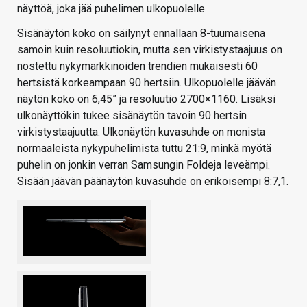
näyttöä, joka jää puhelimen ulkopuolelle.
Sisänäytön koko on säilynyt ennallaan 8-tuumaisena
samoin kuin resoluutiokin, mutta sen virkistystaajuus on
nostettu nykymarkkinoiden trendien mukaisesti 60
hertsistä korkeampaan 90 hertsiin. Ulkopuolelle jäävän
näytön koko on 6,45” ja resoluutio 2700×1160. Lisäksi
ulkonäyttökin tukee sisänäytön tavoin 90 hertsin
virkistystaajuutta. Ulkonäytön kuvasuhde on monista
normaaleista nykypuhelimista tuttu 21:9, minkä myötä
puhelin on jonkin verran Samsungin Foldeja leveämpi.
Sisään jäävän päänäytön kuvasuhde on erikoisempi 8:7,1.