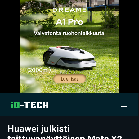
Huawei julkisti
UUTISET
taittuvanäyttöisen Mate X2