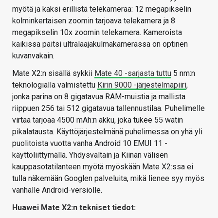
myötä ja kaksi erillistä telekameraa: 12 megapikselin
kolminkertaisen zoomin tarjoava telekamera ja 8
megapikselin 10x zoomin telekamera. Kameroista
kaikissa paitsi ultralaajakulmakamerassa on optinen
kuvanvakain.
Mate X2:n sisällä sykkii
Mate 40 -sarjasta tuttu
5 nm:n
teknologialla valmistettu
Kirin 9000 -järjestelmäpiiri
,
jonka parina on 8 gigatavua RAM-muistia ja mallista
riippuen 256 tai 512 gigatavua tallennustilaa. Puhelimelle
virtaa tarjoaa 4500 mAh:n akku, joka tukee 55 watin
pikalatausta. Käyttöjärjestelmänä puhelimessa on yhä yli
puolitoista vuotta vanha Android 10 EMUI 11 -
käyttöliittymällä. Yhdysvaltain ja Kiinan välisen
kauppasotatilanteen myötä myöskään Mate X2:ssa ei
tulla näkemään Googlen palveluita, mikä lienee syy myös
vanhalle Android-versiolle.
Huawei Mate X2:n tekniset tiedot: