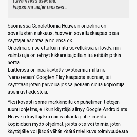
turvallisesti asentaa.
Napsauta laajentaaksesi…
Suomessa Googlettomia Huawein ongelma on
sovellusten niukkuus, huowein sovelluskaupas osaa
käyttäjät asentaa ja ne ehkä ok.
Ongelma on se että kun niitä sovelluksia ei löydy, niin
valmistaja on tehnyt kikkareita joilla niitä etitään pitkin
nettiä.
Laitteissa on jopa käytetty systeemiä millä ne
"varastetaan" Googlen Play kaupasta suoraan, tai
käytetään jotain palvelua jossa jaellaan sieltä kopioituja
asennustiedostoja.
Yksi kovasti some markkinoitu on puhelimen tietojen
tuonti ohjelma, eli kun käyttäjä siirtyy Google Androidista
Huawein käyttäjäksi niin vanhasta puhelimesta
kopioidaan myös ohjelmat, joista osa voi toimia, joten
käyttäjälle voi jäädä vähän väärä mielikuva toimivuudesta.