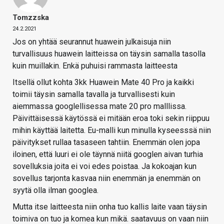
Tomzzska
24.2.2021
Jos on yhtää seurannut huawein julkaisuja niin
turvallisuus huawein laitteissa on täysin samalla tasolla
kuin muillakin. Enkä puhuisi rammasta laitteesta
Itsellä ollut kohta 3kk Huawein Mate 40 Pro ja kaikki
toimii täysin samalla tavalla ja turvallisesti kuin
aiemmassa googlellisessa mate 20 pro malllissa.
Päivittäisessä käytössä ei mitään eroa toki sekin riippuu
mihin käyttää laitetta. Eu-malli kun minulla kyseesssä niin
päivitykset rullaa tasaseen tahtiin. Enemmän olen jopa
iloinen, että luuri ei ole täynnä niitä googlen aivan turhia
sovelluksia joita ei voi edes poistaa. Ja kokoajan kun
sovellus tarjonta kasvaa niin enemmän ja enemmän on
syytä olla ilman googlea.
Mutta itse laitteesta niin onha tuo kallis laite vaan täysin
toimiva on tuo ja komea kun mikä. saatavuus on vaan niin