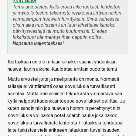
VmH sanoi
Tämä arvostelusi kyllä eroaa aika rankasti lehdistön
ja myös Io-techin tekemistä revikoista liittyen näihin
viimeisimpiin huawein hirvityksiin. Siinä vaiheessa
olisin aika huolissani kun luuri lähettelee kiinaksi
päivitysviestejä tai muita kuulumisia. Ei edes
lokalisointi ole mennyt ihan nappiin noilta…
Napsauta laajentaaksesi…
Kertaakaan en ole mitään kiinaksi saanut yhdenkään
huawei luurin aikana. Kuulostaa erittäin oudolta tämä
Mutta arvostelijoita ja mielipiteitä on monia. Normaali
tallaaja ei välttämättä osaa sovelluksia turvallisesti
asentaa. Mutta minunlainen tekniikasta ymmärtävä saa
kyllä helposti kädenkäänteessä sovellukset pelittää. Ja
kuten sanoin niin jos huawein hommiin perehtynyt niin
sovelluksia voi hakea petal search haulla joka hakee
sovelluksia turvallisista lähteistä + latauksia tehdessä
laite tarkistaa vielä erikseen latauksen turvallisuuden.