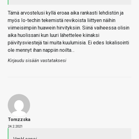
Tämä arvostelusi kyllä eroaa aika rankasti lehdistön ja
myös Io-techin tekemistä revikoista liittyen näihin
viimeisimpiin huawein hirvityksiin. Siinä vaiheessa olisin
aika huolissani kun luuri lähettelee kiinaksi
päivitysviestejä tai muita kuulumisia. Ei edes lokalisointi
ole mennyt ihan nappiin noilta…
Kirjaudu sisään vastataksesi
Tomzzska
24.2.2021