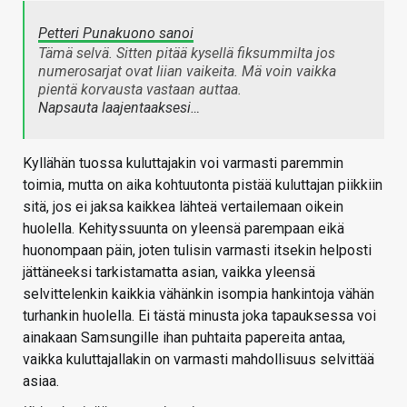
Petteri Punakuono sanoi
Tämä selvä. Sitten pitää kysellä fiksummilta jos
numerosarjat ovat liian vaikeita. Mä voin vaikka
pientä korvausta vastaan auttaa.
Napsauta laajentaaksesi…
Kyllähän tuossa kuluttajakin voi varmasti paremmin
toimia, mutta on aika kohtuutonta pistää kuluttajan piikkiin
sitä, jos ei jaksa kaikkea lähteä vertailemaan oikein
huolella. Kehityssuunta on yleensä parempaan eikä
huonompaan päin, joten tulisin varmasti itsekin helposti
jättäneeksi tarkistamatta asian, vaikka yleensä
selvittelenkin kaikkia vähänkin isompia hankintoja vähän
turhankin huolella. Ei tästä minusta joka tapauksessa voi
ainakaan Samsungille ihan puhtaita papereita antaa,
vaikka kuluttajallakin on varmasti mahdollisuus selvittää
asiaa.