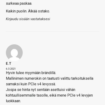
surkeaa paskaa.
Kaikin puolin. Älkää ostako.
Kirjaudu sisään vastataksesi
E.T
6.3.2021
Hyvin tulee myymään brändillä.
Mallinimen numerokin on taatusti valittu tarkoituksella
samaksi kuin PCIe v4 levyssä.
Jospa se hinta nyt sentään asettuisi vähän
kohtuullisemmalle tasolle, eikä mene PCIe v4 levyjen
luokkaan.