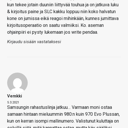
kun tekee jotain duuniin liittyvää touhua ja on jatkuva luku
& kirjoitus paine ja SLC kakku loppuu niin koko halvatun
kone on jumissa eikä reagoi mihinkään, kunnes jumittava
kirjoitusoperaatio on saatu valmiiksi. Ko. aseman
ohjainpiiri ei pysty lukemaan jos write pendaa.
Kirjaudu sisään vastataksesi
Vemkki
5.3.2021
Samsungin rahastuslinja jatkuu… Varmaan moni ostaa
samaan hintaan mieluummin 980:n kuin 970 Evo Plussan,
kun on kerran isompi mallinumero. Valistunut kuluttaja on
selvillä siitä, mitä kannattaa ostaa, mutta käy sääliksi