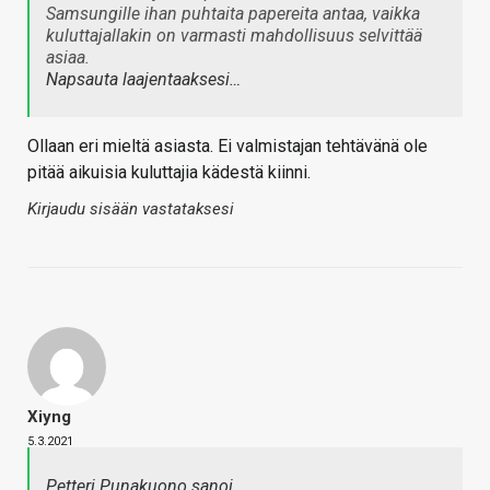
Samsungille ihan puhtaita papereita antaa, vaikka
kuluttajallakin on varmasti mahdollisuus selvittää
asiaa.
Napsauta laajentaaksesi…
Ollaan eri mieltä asiasta. Ei valmistajan tehtävänä ole
pitää aikuisia kuluttajia kädestä kiinni.
Kirjaudu sisään vastataksesi
Xiyng
5.3.2021
Petteri Punakuono sanoi