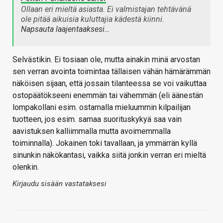
Ollaan eri mieltä asiasta. Ei valmistajan tehtävänä
ole pitää aikuisia kuluttajia kädestä kiinni.
Napsauta laajentaaksesi…
Selvästikin. Ei tosiaan ole, mutta ainakin minä arvostan
sen verran avointa toimintaa tällaisen vähän hämärämmän
näköisen sijaan, että jossain tilanteessa se voi vaikuttaa
ostopäätökseeni enemmän tai vähemmän (eli äänestän
lompakollani esim. ostamalla mieluummin kilpailijan
tuotteen, jos esim. samaa suorituskykyä saa vain
aavistuksen kalliimmalla mutta avoimemmalla
toiminnalla). Jokainen toki tavallaan, ja ymmärrän kyllä
sinunkin näkökantasi, vaikka siitä jonkin verran eri mieltä
olenkin.
Kirjaudu sisään vastataksesi