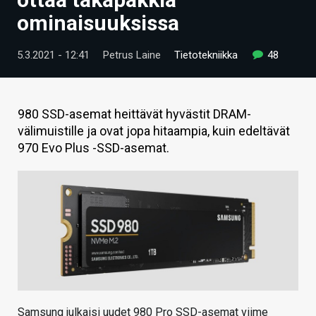
ARTIKKELIT
ominaisuuksissa
VIDEOT
5.3.2021 - 12:41
Petrus Laine
Tietotekniikka
48
TECHBBS
TIETOA
980 SSD-asemat heittävät hyvästit DRAM-
välimuistille ja ovat jopa hitaampia, kuin edeltävät
HINTA.FI
970 Evo Plus -SSD-asemat.
KAUPPA
VAIHDA TEEMA
HAKU
Samsung julkaisi uudet 980 Pro SSD-asemat viime