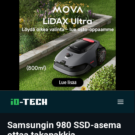
Samsungin 980 SSD-asema
UUTISET
ottaa takapakkia