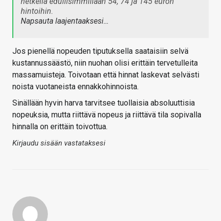
hetkellä edullisimmillaan 54, 74 ja 145 euron
hintoihin.
Napsauta laajentaaksesi…
Jos pienellä nopeuden tiputuksella saataisiin selvä
kustannussäästö, niin nuohan olisi erittäin tervetulleita
massamuisteja. Toivotaan että hinnat laskevat selvästi
noista vuotaneista ennakkohinnoista.
Sinällään hyvin harva tarvitsee tuollaisia absoluuttisia
nopeuksia, mutta riittävä nopeus ja riittävä tila sopivalla
hinnalla on erittäin toivottua.
Kirjaudu sisään vastataksesi