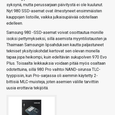
syksynä, mutta perussarjaan päivitystä ei ole kuulunut.
Nyt 980 SSD-asemat ovat ilmestyneet ensimmäisten
kauppojen listoille, vaikka julkaisupäivää odotellaan
edelleen.
Samsung 980 -SSD-asemat voivat osoittautua monille
isoksi pettymykseksi, sillä asemista myyntilistausten ja
Thaimaan Samsungin lipsahduksen kautta paljastuneet
tekniset yksityiskohdat kertovat sen olevan monella
tapaa jopa heikompi, kuin edeltävän sukupolven 970 Evo
Plus. Toisaalta leikkauksia voidaan pitää myös osaltaan
odotettuina, sillä 980 Pro vaihtoi NAND-sirunsa TLC-
tyyppisiin, kun Pro-sarjassa oli aiemmin käytetty 2-
bittisiä MLC-muisteja, joten asemien välille tarvittiin
uusia erottavia tekijöitä.