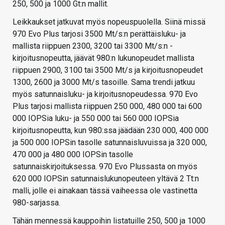
250, 500 ja 1000 Gt:n mallit.
Leikkaukset jatkuvat myös nopeuspuolella. Siinä missä
970 Evo Plus tarjosi 3500 Mt/s:n perättäisluku- ja
mallista riippuen 2300, 3200 tai 3300 Mt/s:n -
kirjoitusnopeutta, jäävät 980:n lukunopeudet mallista
riippuen 2900, 3100 tai 3500 Mt/s ja kirjoitusnopeudet
1300, 2600 ja 3000 Mt/s tasoille. Sama trendi jatkuu
myös satunnaisluku- ja kirjoitusnopeudessa. 970 Evo
Plus tarjosi mallista riippuen 250 000, 480 000 tai 600
000 IOPSia luku- ja 550 000 tai 560 000 IOPSia
kirjoitusnopeutta, kun 980:ssa jäädään 230 000, 400 000
ja 500 000 IOPSin tasolle satunnaisluvuissa ja 320 000,
470 000 ja 480 000 IOPSin tasolle
satunnaiskirjoituksessa. 970 Evo Plussasta on myös
620 000 IOPSin satunnaislukunopeuteen yltävä 2 Tt:n
malli, jolle ei ainakaan tässä vaiheessa ole vastinetta
980-sarjassa.
Tähän mennessä kauppoihin listatuille 250, 500 ja 1000