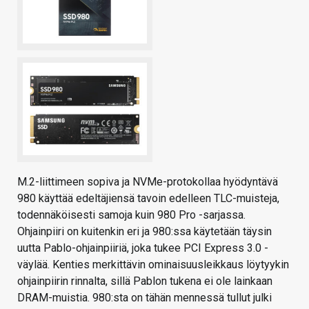
M.2-liittimeen sopiva ja NVMe-protokollaa hyödyntävä
980 käyttää edeltäjiensä tavoin edelleen TLC-muisteja,
todennäköisesti samoja kuin 980 Pro -sarjassa.
Ohjainpiiri on kuitenkin eri ja 980:ssa käytetään täysin
uutta Pablo-ohjainpiiriä, joka tukee PCI Express 3.0 -
väylää. Kenties merkittävin ominaisuusleikkaus löytyykin
ohjainpiirin rinnalta, sillä Pablon tukena ei ole lainkaan
DRAM-muistia. 980:sta on tähän mennessä tullut julki