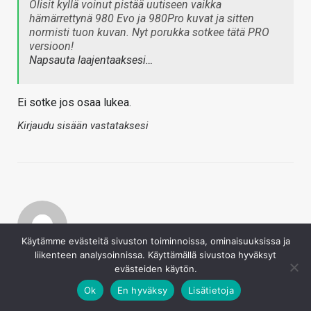
Olisit kyllä voinut pistää uutiseen vaikka
hämärrettynä 980 Evo ja 980Pro kuvat ja sitten
normisti tuon kuvan. Nyt porukka sotkee tätä PRO
versioon!
Napsauta laajentaaksesi…
Ei sotke jos osaa lukea.
Kirjaudu sisään vastataksesi
Käytämme evästeitä sivuston toiminnoissa, ominaisuuksissa ja
liikenteen analysoinnissa. Käyttämällä sivustoa hyväksyt
Kaotik
evästeiden käytön.
7.3.2021
Ok
En hyväksy
Lisätietoja
Griffin sanoi