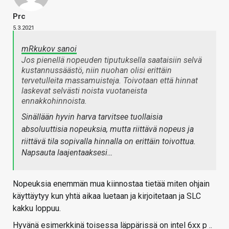
Prc
5.3.2021
mRkukov sanoi
Jos pienellä nopeuden tiputuksella saataisiin selvä
kustannussäästö, niin nuohan olisi erittäin
tervetulleita massamuisteja. Toivotaan että hinnat
laskevat selvästi noista vuotaneista
ennakkohinnoista.
Sinällään hyvin harva tarvitsee tuollaisia
absoluuttisia nopeuksia, mutta riittävä nopeus ja
riittävä tila sopivalla hinnalla on erittäin toivottua.
Napsauta laajentaaksesi…
Nopeuksia enemmän mua kiinnostaa tietää miten ohjain
käyttäytyy kun yhtä aikaa luetaan ja kirjoitetaan ja SLC
kakku loppuu.
Hyvänä esimerkkinä toisessa läppärissä on intel 6xx p ..