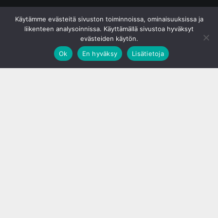
© S&J Media Oy
Käytämme evästeitä sivuston toiminnoissa, ominaisuuksissa ja
liikenteen analysoinnissa. Käyttämällä sivustoa hyväksyt
evästeiden käytön.
Ok
En hyväksy
Lisätietoja
;