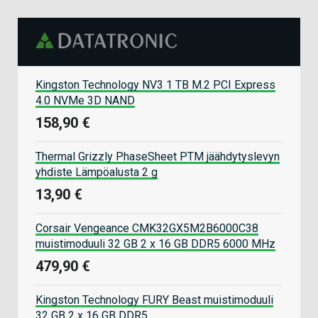
Kingston Technology NV3 1 TB M.2 PCI Express
4.0 NVMe 3D NAND
158,90 €
Thermal Grizzly PhaseSheet PTM jäähdytyslevyn
yhdiste Lämpöalusta 2 g
13,90 €
Corsair Vengeance CMK32GX5M2B6000C38
muistimoduuli 32 GB 2 x 16 GB DDR5 6000 MHz
479,90 €
Kingston Technology FURY Beast muistimoduuli
32 GB 2 x 16 GB DDR5