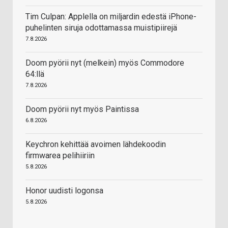
Tim Culpan: Applella on miljardin edestä iPhone-
puhelinten siruja odottamassa muistipiirejä
7.8.2026
Doom pyörii nyt (melkein) myös Commodore
64:llä
7.8.2026
Doom pyörii nyt myös Paintissa
6.8.2026
Keychron kehittää avoimen lähdekoodin
firmwarea pelihiiriin
5.8.2026
Honor uudisti logonsa
5.8.2026