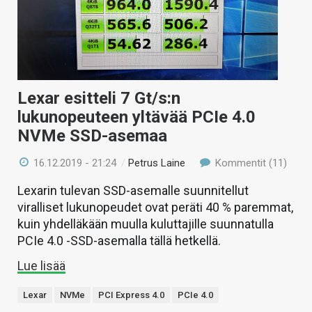
Lexar esitteli 7 Gt/s:n
lukunopeuteen yltävää PCIe 4.0
NVMe SSD-asemaa
16.12.2019 - 21:24
/
Petrus Laine
Kommentit (11)
Lexarin tulevan SSD-asemalle suunnitellut
viralliset lukunopeudet ovat peräti 40 % paremmat,
kuin yhdelläkään muulla kuluttajille suunnatulla
PCIe 4.0 -SSD-asemalla tällä hetkellä.
Lue lisää
Lexar
NVMe
PCI Express 4.0
PCIe 4.0