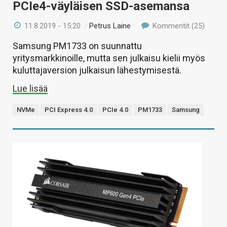
PCIe4-väyläisen SSD-asemansa
11.8.2019 - 15:20
/
Petrus Laine
Kommentit (25)
Samsung PM1733 on suunnattu
yritysmarkkinoille, mutta sen julkaisu kielii myös
kuluttajaversion julkaisun lähestymisestä.
Lue lisää
NVMe
PCI Express 4.0
PCIe 4.0
PM1733
Samsung