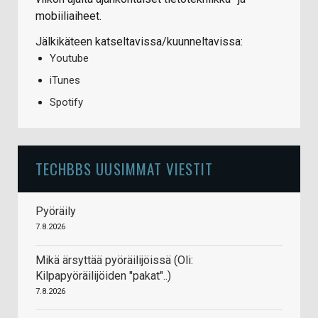
mobiiliaiheet.
Jälkikäteen katseltavissa/kuunneltavissa:
Youtube
iTunes
Spotify
TECHBBS UUSIMMAT VIESTIT
Pyöräily
7.8.2026
Mikä ärsyttää pyöräilijöissä (Oli:
Kilpapyöräilijöiden "pakat"..)
7.8.2026