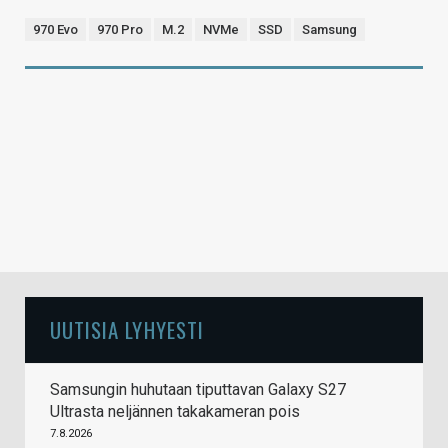
970 Evo
970 Pro
M.2
NVMe
SSD
Samsung
UUTISIA LYHYESTI
Samsungin huhutaan tiputtavan Galaxy S27
Ultrasta neljännen takakameran pois
7.8.2026