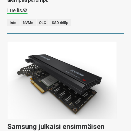
Lue lisää
Intel
NVMe
QLC
SSD 665p
Samsung julkaisi ensimmäisen