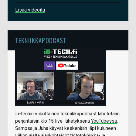
Lisää videoita
TEKNIIKKAPODCAST
io-techin viikottainen tekniikkapodcast lähetetään
perjantaisin klo 15 live-lähetyksenä
YouTubessa
.
Sampsa ja Juha käyvät keskenään läpi kuluneen
viikon ajalta ajankohtaiset tietotekniikka- ja