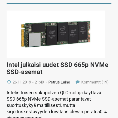
Intel julkaisi uudet SSD 665p NVMe
SSD-asemat
26.11.2019 - 21:49
/
Petrus Laine
Kommentit (19)
Intelin toisen sukupolven QLC-soluja käyttävät
SSD 665p NVMe SSD-asemat parantavat
suorituskykyä maltillisesti, mutta
kirjoituskestävyyden luvataan olevan peräti 50 %
aiempaa parempi.