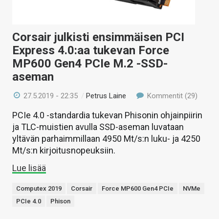
Corsair julkisti ensimmäisen PCI
Express 4.0:aa tukevan Force
MP600 Gen4 PCIe M.2 -SSD-
aseman
27.5.2019 - 22:35
/
Petrus Laine
Kommentit (29)
PCIe 4.0 -standardia tukevan Phisonin ohjainpiirin
ja TLC-muistien avulla SSD-aseman luvataan
yltävän parhaimmillaan 4950 Mt/s:n luku- ja 4250
Mt/s:n kirjoitusnopeuksiin.
Lue lisää
Computex 2019
Corsair
Force MP600 Gen4 PCIe
NVMe
PCIe 4.0
Phison