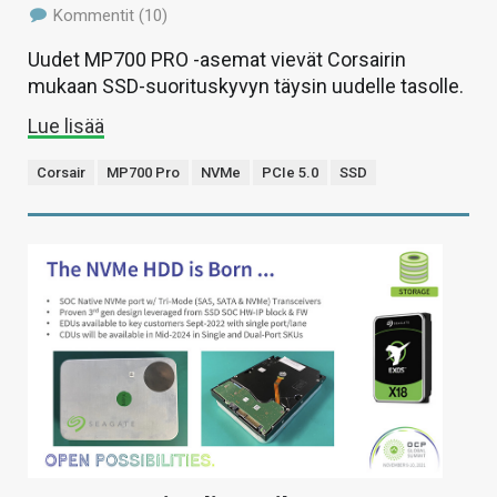
Kommentit (10)
Uudet MP700 PRO -asemat vievät Corsairin
mukaan SSD-suorituskyvyn täysin uudelle tasolle.
Lue lisää
Corsair
MP700 Pro
NVMe
PCIe 5.0
SSD