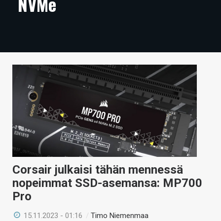
NVMe
ARTIKKELIT
VIDEOT
TECHBBS
TIETOA
HINTA.FI
KAUPPA
VAIHDA TEEMA
Corsair julkaisi tähän mennessä
nopeimmat SSD-asemansa: MP700
HAKU
Pro
15.11.2023 - 01:16
/
Timo Niemenmaa