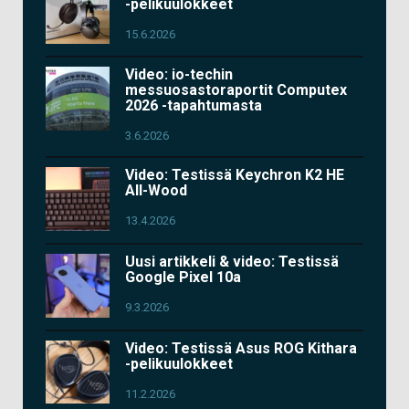
-pelikuulokkeet
15.6.2026
Video: io-techin
messuosastoraportit Computex
2026 -tapahtumasta
3.6.2026
Video: Testissä Keychron K2 HE
All-Wood
13.4.2026
Uusi artikkeli & video: Testissä
Google Pixel 10a
9.3.2026
Video: Testissä Asus ROG Kithara
-pelikuulokkeet
11.2.2026