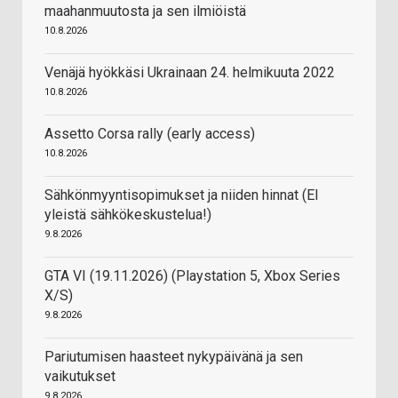
maahanmuutosta ja sen ilmiöistä
10.8.2026
Venäjä hyökkäsi Ukrainaan 24. helmikuuta 2022
10.8.2026
Assetto Corsa rally (early access)
10.8.2026
Sähkönmyyntisopimukset ja niiden hinnat (EI
yleistä sähkökeskustelua!)
9.8.2026
GTA VI (19.11.2026) (Playstation 5, Xbox Series
X/S)
9.8.2026
Pariutumisen haasteet nykypäivänä ja sen
vaikutukset
9.8.2026