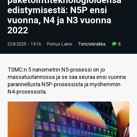
ARTIKKELIT
edistymisestä: N5P ensi
vuonna, N4 ja N3 vuonna
VIDEOT
2022
TECHBBS
25.8.2020 - 14:16
Petrus Laine
Tietotekniikka
6
TIETOA
HINTA.FI
TSMC:n 5 nanometrin N5-prosessi on jo
KAUPPA
massatuotannossa ja se saa seuraa ensi vuonna
parannellusta N5P-prosessista ja myöhemmin
VAIHDA TEEMA
N4-prosessista.
HAKU