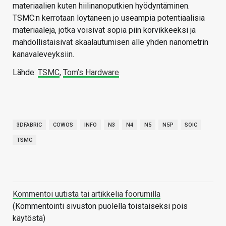
materiaalien kuten hiilinanoputkien hyödyntäminen.
TSMC:n kerrotaan löytäneen jo useampia potentiaalisia
materiaaleja, jotka voisivat sopia piin korvikkeeksi ja
mahdollistaisivat skaalautumisen alle yhden nanometrin
kanavaleveyksiin.
Lähde:
TSMC
,
Tom’s Hardware
3DFABRIC
COWOS
INFO
N3
N4
N5
N5P
SOIC
TSMC
Kommentoi uutista tai artikkelia foorumilla
(Kommentointi sivuston puolella toistaiseksi pois
käytöstä)