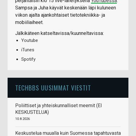
perjantaisin klo 15 live-lähetyksenä
YouTubessa
.
Sampsa ja Juha käyvät keskenään läpi kuluneen
viikon ajalta ajankohtaiset tietotekniikka- ja
mobiiliaiheet.
Jälkikäteen katseltavissa/kuunneltavissa:
Youtube
iTunes
Spotify
TECHBBS UUSIMMAT VIESTIT
Poliittiset ja yhteiskunnalliset meemit (EI
KESKUSTELUA)
10.8.2026
Keskustelua muualla kuin Suomessa tapahtuvasta