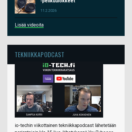
-pelikuulokkeet
11.2.2026
Lisää videoita
TEKNIIKKAPODCAST
io-techin viikottainen tekniikkapodcast lähetetään