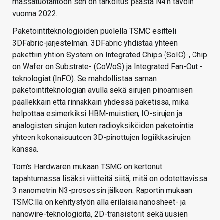
massatuotantoon sen on tarkoitus päästä N4:n tavoin
vuonna 2022.
Paketointiteknologioiden puolella TSMC esitteli
3DFabric-järjestelmän. 3DFabric yhdistää yhteen
pakettiin yhtiön System on Integrated Chips (SoIC)-, Chip
on Wafer on Substrate- (CoWoS) ja Integrated Fan-Out -
teknologiat (InFO). Se mahdollistaa saman
paketointiteknologian avulla sekä sirujen pinoamisen
päällekkäin että rinnakkain yhdessä paketissa, mikä
helpottaa esimerkiksi HBM-muistien, IO-sirujen ja
analogisten sirujen kuten radioyksiköiden paketointia
yhteen kokonaisuuteen 3D-pinottujen logiikkasirujen
kanssa.
Tom’s Hardwaren mukaan TSMC on kertonut
tapahtumassa lisäksi viitteitä siitä, mitä on odotettavissa
3 nanometrin N3-prosessin jälkeen. Raportin mukaan
TSMC:llä on kehitystyön alla erilaisia nanosheet- ja
nanowire-teknologioita, 2D-transistorit sekä uusien