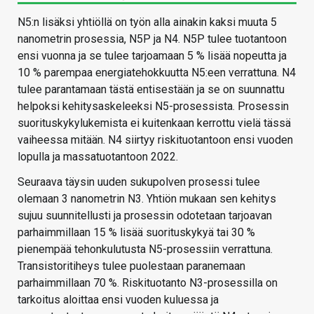
N5:n lisäksi yhtiöllä on työn alla ainakin kaksi muuta 5
nanometrin prosessia, N5P ja N4. N5P tulee tuotantoon
ensi vuonna ja se tulee tarjoamaan 5 % lisää nopeutta ja
10 % parempaa energiatehokkuutta N5:een verrattuna. N4
tulee parantamaan tästä entisestään ja se on suunnattu
helpoksi kehitysaskeleeksi N5-prosessista. Prosessin
suorituskykylukemista ei kuitenkaan kerrottu vielä tässä
vaiheessa mitään. N4 siirtyy riskituotantoon ensi vuoden
lopulla ja massatuotantoon 2022.
Seuraava täysin uuden sukupolven prosessi tulee
olemaan 3 nanometrin N3. Yhtiön mukaan sen kehitys
sujuu suunnitellusti ja prosessin odotetaan tarjoavan
parhaimmillaan 15 % lisää suorituskykyä tai 30 %
pienempää tehonkulutusta N5-prosessiin verrattuna.
Transistoritiheys tulee puolestaan paranemaan
parhaimmillaan 70 %. Riskituotanto N3-prosessilla on
tarkoitus aloittaa ensi vuoden kuluessa ja