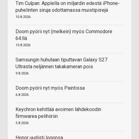
Tim Culpan: Applella on miljardin edestä iPhone-
puhelinten siruja odottamassa muistipiirejä
10.8.2026
Doom pyörii nyt (melkein) myös Commodore
64:llä
10.8.2026
Samsungin huhutaan tiputtavan Galaxy S27
Ultrasta neljännen takakameran pois
9.8.2026
Doom pyörii nyt myös Paintissa
6.8.2026
Keychron kehittää avoimen lähdekoodin
firmwarea pelihiiriin
5.8.2026
Honor uudisti logonsa