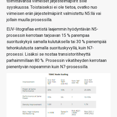
toimittavansa viimeiset järjestelmäpiirit sille
syyskuussa. Toistaiseksi ei ole tietoa, ovatko nuo
viimeisen erän järjestelmäpiirit valmistettu N5:llä vai
jollain muulla prosessilla.
EUV-litografiaa entistä laajemmin hyödyntävän N5-
prosessin kerrotaan tarjoavan 15 % parempaa
suorituskykyä samalla kulutuksella tai 30 % pienempää
tehonkulutusta samalla suorituskyvyllä, kuin N7-
prosessi. Lisäksi se nostaa transistoritiheyttä
parhaimmillaan 80 %. Prosessin vikatiheyden kerrotaan
pienentyvän nopeammin kuin N7-prosessilla.