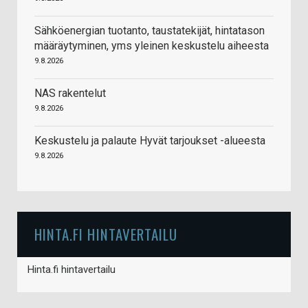
Sähköenergian tuotanto, taustatekijät, hintatason
määräytyminen, yms yleinen keskustelu aiheesta
9.8.2026
NAS rakentelut
9.8.2026
Keskustelu ja palaute Hyvät tarjoukset -alueesta
9.8.2026
HINTA.FI HINTAVERTAILU
Hinta.fi hintavertailu