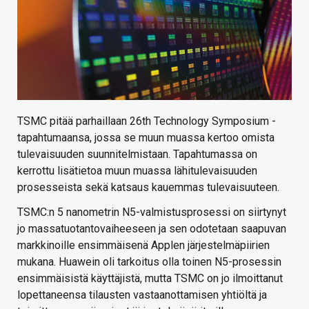
TSMC pitää parhaillaan 26th Technology Symposium -
tapahtumaansa, jossa se muun muassa kertoo omista
tulevaisuuden suunnitelmistaan. Tapahtumassa on
kerrottu lisätietoa muun muassa lähitulevaisuuden
prosesseista sekä katsaus kauemmas tulevaisuuteen.
TSMC:n 5 nanometrin N5-valmistusprosessi on siirtynyt
jo massatuotantovaiheeseen ja sen odotetaan saapuvan
markkinoille ensimmäisenä Applen järjestelmäpiirien
mukana. Huawein oli tarkoitus olla toinen N5-prosessin
ensimmäisistä käyttäjistä, mutta TSMC on jo ilmoittanut
lopettaneensa tilausten vastaanottamisen yhtiöltä ja