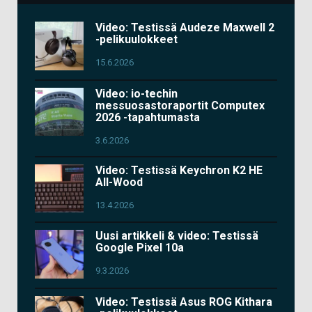
Video: Testissä Audeze Maxwell 2
-pelikuulokkeet
15.6.2026
Video: io-techin
messuosastoraportit Computex
2026 -tapahtumasta
3.6.2026
Video: Testissä Keychron K2 HE
All-Wood
13.4.2026
Uusi artikkeli & video: Testissä
Google Pixel 10a
9.3.2026
Video: Testissä Asus ROG Kithara