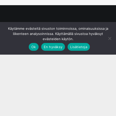
© S&J Media Oy
Käytämme evästeitä sivuston toiminnoissa, ominaisuuksissa ja
liikenteen analysoinnissa. Käyttämällä sivustoa hyväksyt
evästeiden käytön.
Ok
En hyväksy
Lisätietoja
;