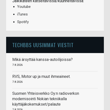
Jälkikäteen katseltavissa/kuunneltavissa:
Youtube
iTunes
Spotify
TECHBBS UUSIMMAT VIESTIT
Mikä ärsyttää kanssa-autoilijoissa?
7.8.2026
RVS, Motor up ja muut ihmeaineet.
7.8.2026
Suomen Yhteisverkko Oy:n radioverkon
modernisointi Nokian tekniikalla
käyttäjäkokemukset/palaute
7.8.2026