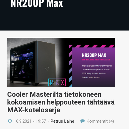
NR200P Max
ARTIKKELIT
VIDEOT
TECHBBS
TIETOA
HINTA.FI
KAUPPA
VAIHDA TEEMA
Cooler Masterilta tietokoneen
kokoamisen helppouteen tähtäävä
HAKU
MAX-kotelosarja
16.9.2021 - 19:57
/
Petrus Laine
Kommentit (4)