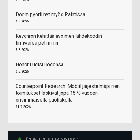
Doom pyörii nyt myös Paintissa
6.8.2026
Keychron kehittää avoimen lähdekoodin
firmwarea pelihiiriin
5.8.2026
Honor uudisti logonsa
5.8.2026
Counterpoint Research: Mobiilijärjestelmäpiirien
toimitukset laskivat jopa 15 % vuoden
ensimmäisellä puoliskolla
31.7.2026