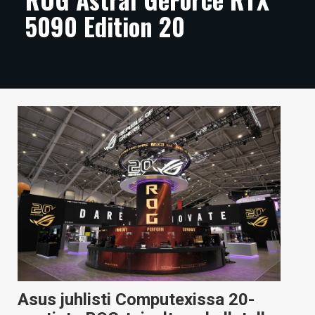
5090 Edition 20
ARTIKKELIT
VIDEOT
TECHBBS
TIETOA
HINTA.FI
KAUPPA
VAIHDA TEEMA
HAKU
Asus juhlisti Computexissa 20-