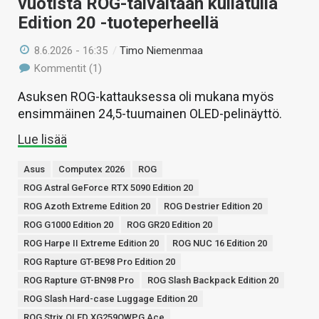
vuotista ROG-taivaltaan kullatulla
Edition 20 -tuoteperheellä
8.6.2026 - 16:35
/
Timo Niemenmaa
Kommentit (1)
Asuksen ROG-kattauksessa oli mukana myös
ensimmäinen 24,5-tuumainen OLED-pelinäyttö.
Lue lisää
Asus
Computex 2026
ROG
ROG Astral GeForce RTX 5090 Edition 20
ROG Azoth Extreme Edition 20
ROG Destrier Edition 20
ROG G1000 Edition 20
ROG GR20 Edition 20
ROG Harpe II Extreme Edition 20
ROG NUC 16 Edition 20
ROG Rapture GT-BE98 Pro Edition 20
ROG Rapture GT-BN98 Pro
ROG Slash Backpack Edition 20
ROG Slash Hard-case Luggage Edition 20
ROG Strix OLED XG259QWPG Ace