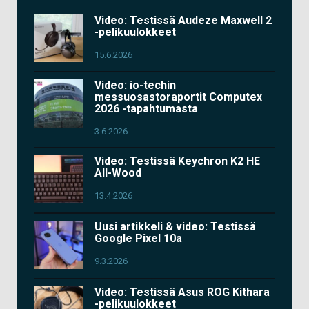
Video: Testissä Audeze Maxwell 2
-pelikuulokkeet
15.6.2026
Video: io-techin
messuosastoraportit Computex
2026 -tapahtumasta
3.6.2026
Video: Testissä Keychron K2 HE
All-Wood
13.4.2026
Uusi artikkeli & video: Testissä
Google Pixel 10a
9.3.2026
Video: Testissä Asus ROG Kithara
-pelikuulokkeet