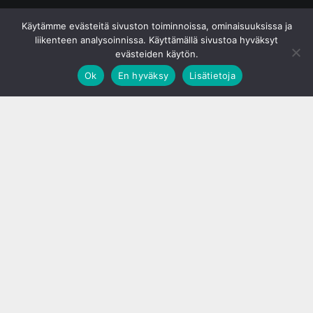
© S&J Media Oy
Käytämme evästeitä sivuston toiminnoissa, ominaisuuksissa ja
liikenteen analysoinnissa. Käyttämällä sivustoa hyväksyt
evästeiden käytön.
Ok
En hyväksy
Lisätietoja
;