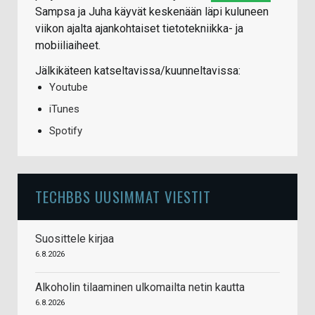
Sampsa ja Juha käyvät keskenään läpi kuluneen
viikon ajalta ajankohtaiset tietotekniikka- ja
mobiiliaiheet.
Jälkikäteen katseltavissa/kuunneltavissa:
Youtube
iTunes
Spotify
TECHBBS UUSIMMAT VIESTIT
Suosittele kirjaa
6.8.2026
Alkoholin tilaaminen ulkomailta netin kautta
6.8.2026