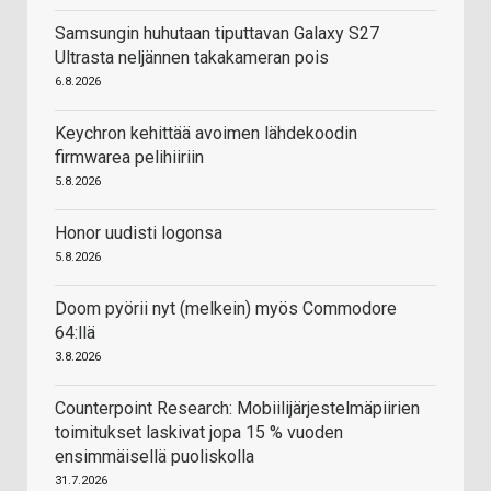
Samsungin huhutaan tiputtavan Galaxy S27
Ultrasta neljännen takakameran pois
6.8.2026
Keychron kehittää avoimen lähdekoodin
firmwarea pelihiiriin
5.8.2026
Honor uudisti logonsa
5.8.2026
Doom pyörii nyt (melkein) myös Commodore
64:llä
3.8.2026
Counterpoint Research: Mobiilijärjestelmäpiirien
toimitukset laskivat jopa 15 % vuoden
ensimmäisellä puoliskolla
31.7.2026