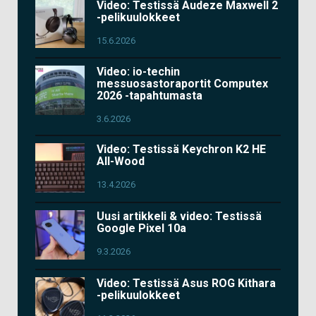
Video: Testissä Audeze Maxwell 2
-pelikuulokkeet
15.6.2026
Video: io-techin
messuosastoraportit Computex
2026 -tapahtumasta
3.6.2026
Video: Testissä Keychron K2 HE
All-Wood
13.4.2026
Uusi artikkeli & video: Testissä
Google Pixel 10a
9.3.2026
Video: Testissä Asus ROG Kithara
-pelikuulokkeet