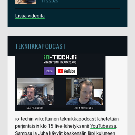
11.2.2026
Lisää videoita
TEKNIIKKAPODCAST
io-techin viikottainen tekniikkapodcast lähetetään
perjantaisin klo 15 live-lähetyksenä
YouTubessa
.
Sampsa ja Juha käyvät keskenään läpi kuluneen