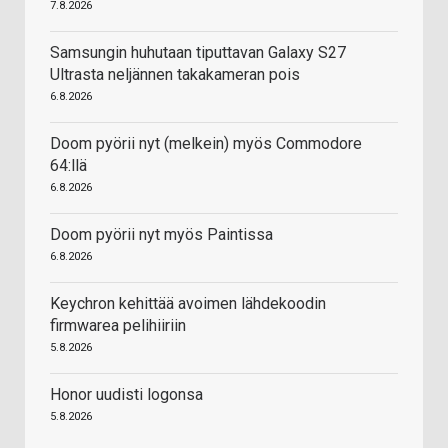
7.8.2026
Samsungin huhutaan tiputtavan Galaxy S27
Ultrasta neljännen takakameran pois
6.8.2026
Doom pyörii nyt (melkein) myös Commodore
64:llä
6.8.2026
Doom pyörii nyt myös Paintissa
6.8.2026
Keychron kehittää avoimen lähdekoodin
firmwarea pelihiiriin
5.8.2026
Honor uudisti logonsa
5.8.2026