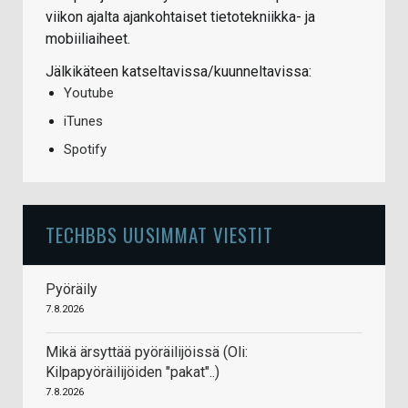
viikon ajalta ajankohtaiset tietotekniikka- ja
mobiiliaiheet.
Jälkikäteen katseltavissa/kuunneltavissa:
Youtube
iTunes
Spotify
TECHBBS UUSIMMAT VIESTIT
Pyöräily
7.8.2026
Mikä ärsyttää pyöräilijöissä (Oli:
Kilpapyöräilijöiden "pakat"..)
7.8.2026