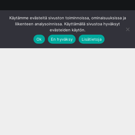
© S&J Media Oy
Käytämme evästeitä sivuston toiminnoissa, ominaisuuksissa ja
liikenteen analysoinnissa. Käyttämällä sivustoa hyväksyt
evästeiden käytön.
Ok
En hyväksy
Lisätietoja
;