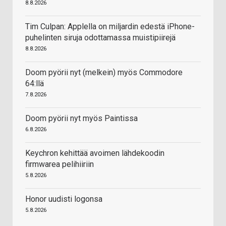
8.8.2026
Tim Culpan: Applella on miljardin edestä iPhone-
puhelinten siruja odottamassa muistipiirejä
8.8.2026
Doom pyörii nyt (melkein) myös Commodore
64:llä
7.8.2026
Doom pyörii nyt myös Paintissa
6.8.2026
Keychron kehittää avoimen lähdekoodin
firmwarea pelihiiriin
5.8.2026
Honor uudisti logonsa
5.8.2026