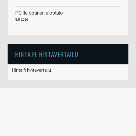
PC:lle optinen ulostulo
8.8.2026
HINTA.FI HINTAVERTAILU
Hinta.fi hintavertailu