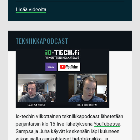
Lisää videoita
TEKNIIKKAPODCAST
io-techin viikottainen tekniikkapodcast lähetetään
perjantaisin klo 15 live-lähetyksenä
YouTubessa
.
Sampsa ja Juha käyvät keskenään läpi kuluneen
viikon ajalta ajankohtaiset tietotekniikka- ja