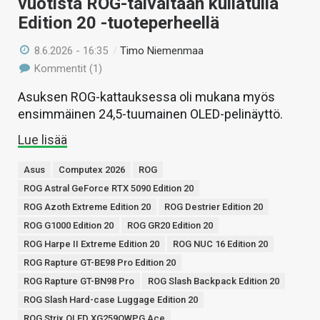
vuotista ROG-taivaltaan kullatulla
Edition 20 -tuoteperheellä
8.6.2026 - 16:35
/
Timo Niemenmaa
Kommentit (1)
Asuksen ROG-kattauksessa oli mukana myös
ensimmäinen 24,5-tuumainen OLED-pelinäyttö.
Lue lisää
Asus
Computex 2026
ROG
ROG Astral GeForce RTX 5090 Edition 20
ROG Azoth Extreme Edition 20
ROG Destrier Edition 20
ROG G1000 Edition 20
ROG GR20 Edition 20
ROG Harpe II Extreme Edition 20
ROG NUC 16 Edition 20
ROG Rapture GT-BE98 Pro Edition 20
ROG Rapture GT-BN98 Pro
ROG Slash Backpack Edition 20
ROG Slash Hard-case Luggage Edition 20
ROG Strix OLED XG259QWPG Ace