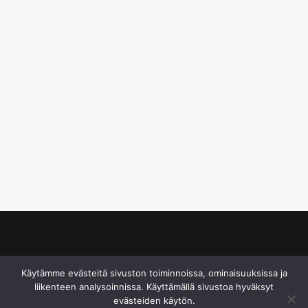
© S&J Media Oy
Käytämme evästeitä sivuston toiminnoissa, ominaisuuksissa ja
liikenteen analysoinnissa. Käyttämällä sivustoa hyväksyt
evästeiden käytön.