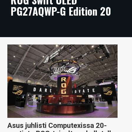
PG27AQWP-G Edition 20
ARTIKKELIT
VIDEOT
TECHBBS
TIETOA
HINTA.FI
KAUPPA
VAIHDA TEEMA
HAKU
Asus juhlisti Computexissa 20-