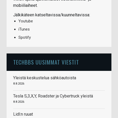
mobiiliaiheet.
Jälkikäteen katseltavissa/kuunneltavissa:
Youtube
iTunes
Spotify
TECHBBS UUSIMMAT VIESTIT
Yleistä keskustelua sähköautoista
8.8.2026
Tesla S,3,X,Y, Roadster ja Cybertruck yleistä
8.8.2026
Lidl:n ruuat