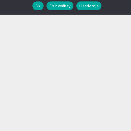
Ok
En hyväksy
Lisätietoja
;