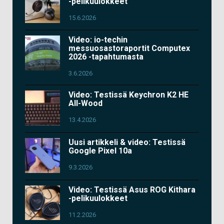
-pelikuulokkeet
15.6.2026
Video: io-techin
messuosastoraportit Computex
2026 -tapahtumasta
3.6.2026
Video: Testissä Keychron K2 HE
All-Wood
13.4.2026
Uusi artikkeli & video: Testissä
Google Pixel 10a
9.3.2026
Video: Testissä Asus ROG Kithara
-pelikuulokkeet
11.2.2026