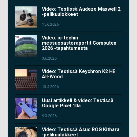
Video: Testissä Audeze Maxwell 2
-pelikuulokkeet
15.6.2026
Video: io-techin
messuosastoraportit Computex
2026 -tapahtumasta
3.6.2026
Video: Testissä Keychron K2 HE
All-Wood
13.4.2026
Uusi artikkeli & video: Testissä
Google Pixel 10a
9.3.2026
Video: Testissä Asus ROG Kithara
-pelikuulokkeet