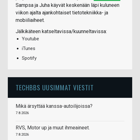
Sampsa ja Juha käyvät keskenään läpi kuluneen
viikon ajalta ajankohtaiset tietotekniikka- ja
mobiiliaiheet.
Jälkikäteen katseltavissa/kuunneltavissa:
Youtube
iTunes
Spotify
TECHBBS UUSIMMAT VIESTIT
Mikä ärsyttää kanssa-autoilijoissa?
7.8.2026
RVS, Motor up ja muut ihmeaineet.
7.8.2026