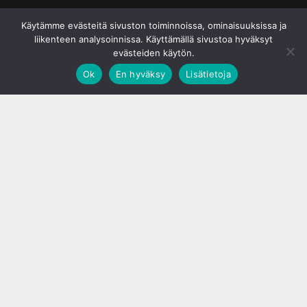
© S&J Media Oy
Käytämme evästeitä sivuston toiminnoissa, ominaisuuksissa ja
liikenteen analysoinnissa. Käyttämällä sivustoa hyväksyt
evästeiden käytön.
Ok
En hyväksy
Lisätietoja
;