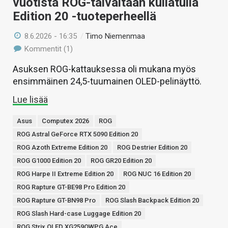
vuotista ROG-taivaltaan kullatulla
Edition 20 -tuoteperheellä
8.6.2026 - 16:35
/
Timo Niemenmaa
Kommentit (1)
Asuksen ROG-kattauksessa oli mukana myös
ensimmäinen 24,5-tuumainen OLED-pelinäyttö.
Lue lisää
Asus
Computex 2026
ROG
ROG Astral GeForce RTX 5090 Edition 20
ROG Azoth Extreme Edition 20
ROG Destrier Edition 20
ROG G1000 Edition 20
ROG GR20 Edition 20
ROG Harpe II Extreme Edition 20
ROG NUC 16 Edition 20
ROG Rapture GT-BE98 Pro Edition 20
ROG Rapture GT-BN98 Pro
ROG Slash Backpack Edition 20
ROG Slash Hard-case Luggage Edition 20
ROG Strix OLED XG259QWPG Ace