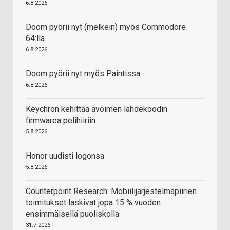
6.8.2026
Doom pyörii nyt (melkein) myös Commodore
64:llä
6.8.2026
Doom pyörii nyt myös Paintissa
6.8.2026
Keychron kehittää avoimen lähdekoodin
firmwarea pelihiiriin
5.8.2026
Honor uudisti logonsa
5.8.2026
Counterpoint Research: Mobiilijärjestelmäpiirien
toimitukset laskivat jopa 15 % vuoden
ensimmäisellä puoliskolla
31.7.2026