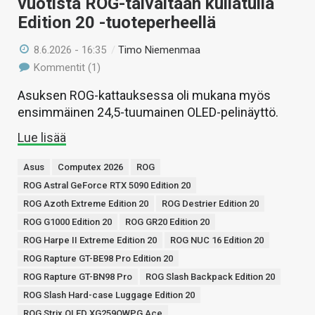
vuotista ROG-taivaltaan kullatulla
Edition 20 -tuoteperheellä
8.6.2026 - 16:35
/
Timo Niemenmaa
Kommentit (1)
Asuksen ROG-kattauksessa oli mukana myös
ensimmäinen 24,5-tuumainen OLED-pelinäyttö.
Lue lisää
Asus
Computex 2026
ROG
ROG Astral GeForce RTX 5090 Edition 20
ROG Azoth Extreme Edition 20
ROG Destrier Edition 20
ROG G1000 Edition 20
ROG GR20 Edition 20
ROG Harpe II Extreme Edition 20
ROG NUC 16 Edition 20
ROG Rapture GT-BE98 Pro Edition 20
ROG Rapture GT-BN98 Pro
ROG Slash Backpack Edition 20
ROG Slash Hard-case Luggage Edition 20
ROG Strix OLED XG259QWPG Ace