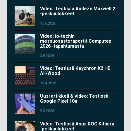
Video: Testissä Audeze Maxwell 2
-pelikuulokkeet
15.6.2026
Video: io-techin
messuosastoraportit Computex
2026 -tapahtumasta
3.6.2026
Video: Testissä Keychron K2 HE
All-Wood
13.4.2026
Uusi artikkeli & video: Testissä
Google Pixel 10a
9.3.2026
Video: Testissä Asus ROG Kithara
-pelikuulokkeet