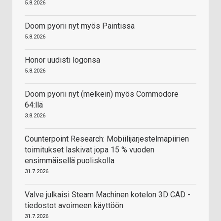
5.8.2026
Doom pyörii nyt myös Paintissa
5.8.2026
Honor uudisti logonsa
5.8.2026
Doom pyörii nyt (melkein) myös Commodore
64:llä
3.8.2026
Counterpoint Research: Mobiilijärjestelmäpiirien
toimitukset laskivat jopa 15 % vuoden
ensimmäisellä puoliskolla
31.7.2026
Valve julkaisi Steam Machinen kotelon 3D CAD -
tiedostot avoimeen käyttöön
31.7.2026