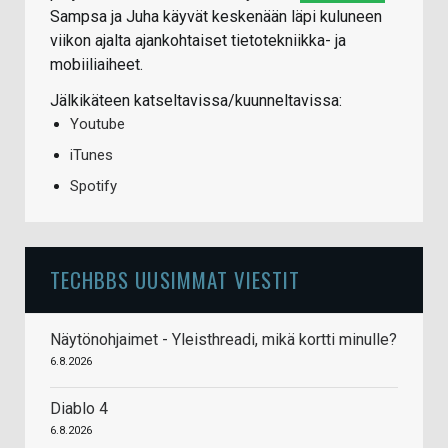
Sampsa ja Juha käyvät keskenään läpi kuluneen
viikon ajalta ajankohtaiset tietotekniikka- ja
mobiiliaiheet.
Jälkikäteen katseltavissa/kuunneltavissa:
Youtube
iTunes
Spotify
TECHBBS UUSIMMAT VIESTIT
Näytönohjaimet - Yleisthreadi, mikä kortti minulle?
6.8.2026
Diablo 4
6.8.2026