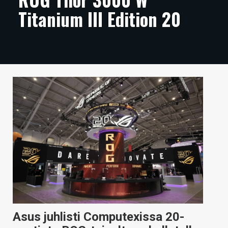
Titanium III Edition 20
ARTIKKELIT
VIDEOT
TECHBBS
TIETOA
HINTA.FI
KAUPPA
VAIHDA TEEMA
HAKU
Asus juhlisti Computexissa 20-