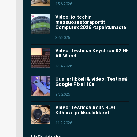
15.6.2026
Video: io-techin
messuosastoraportit
Computex 2026 -tapahtumasta
3.6.2026
Video: Testissä Keychron K2 HE
All-Wood
13.4.2026
Uusi artikkeli & video: Testissä
Google Pixel 10a
9.3.2026
Video: Testissä Asus ROG
Kithara -pelikuulokkeet
11.2.2026