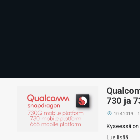
Qualcom
730 ja 7
10.4.2019 - 
Kyseessä on s
Lue lisää