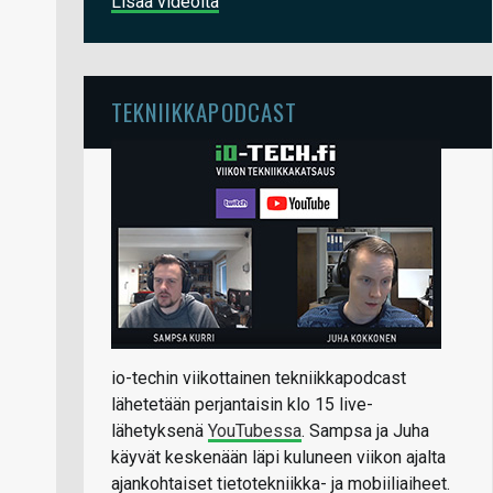
Lisää videoita
TEKNIIKKAPODCAST
io-techin viikottainen tekniikkapodcast
lähetetään perjantaisin klo 15 live-
lähetyksenä
YouTubessa
. Sampsa ja Juha
käyvät keskenään läpi kuluneen viikon ajalta
ajankohtaiset tietotekniikka- ja mobiiliaiheet.