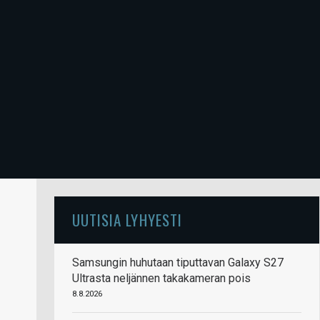
UUTISIA LYHYESTI
Samsungin huhutaan tiputtavan Galaxy S27
Ultrasta neljännen takakameran pois
8.8.2026