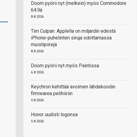
Doom pyörii nyt (melkein) myös Commodore
64:llä
8.8.2026
Tim Culpan: Applella on miljardin edestä
iPhone-puhelinten siruja odottamassa
muistipiirejä
8.8.2026
Doom pyörii nyt myös Paintissa
6.8.2026
Keychron kehittää avoimen lähdekoodin
firmwarea pelihiiriin
5.8.2026
Honor uudisti logonsa
5.8.2026