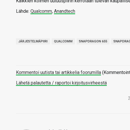
Kaikkien kolmen uutuuspiirin kerrotaan tulevan kaupallis
Lähde:
Qualcomm
,
Anandtech
JÄRJESTELMÄPIIRI
QUALCOMM
SNAPDRAGON 655
SNAPDRAG
Kommentoi uutista tai artikkelia foorumilla
(Kommentointi 
Lähetä palautetta / raportoi kirjoitusvirheestä