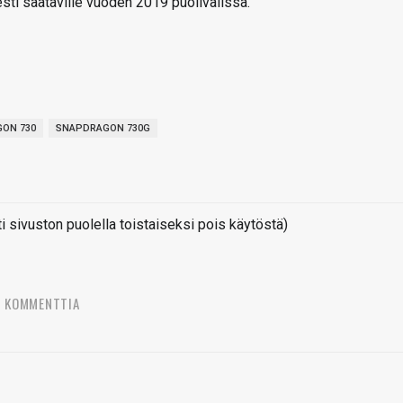
esti saataville vuoden 2019 puolivälissä.
ON 730
SNAPDRAGON 730G
sivuston puolella toistaiseksi pois käytöstä)
2 KOMMENTTIA