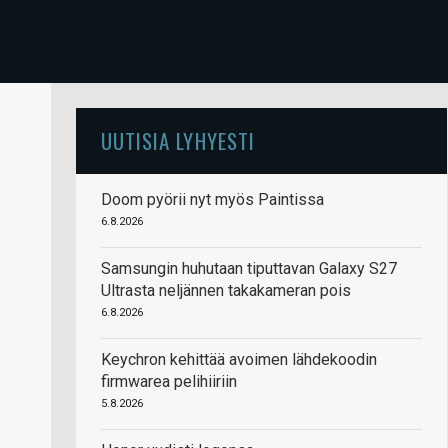
UUTISIA LYHYESTI
Doom pyörii nyt myös Paintissa
6.8.2026
Samsungin huhutaan tiputtavan Galaxy S27
Ultrasta neljännen takakameran pois
6.8.2026
Keychron kehittää avoimen lähdekoodin
firmwarea pelihiiriin
5.8.2026