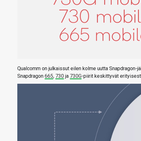
Qualcomm on julkaissut eilen kolme uutta Snapdragon-jär
Snapdragon
665
,
730
ja
730G
-piirit keskittyvät erityise