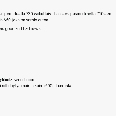
den perusteella 730 vaikuttaisi ihan jees parannukselta 710:een
n 660, joka on varsin outoa.
has good and bad news
lihintaiseen luuriin.
 silti löytyä muista kuin +600e luureista.