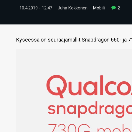
10.4.2019 - 12:47
Juha Kokkonen
Mobiili
2
Kyseessä on seuraajamallit Snapdragon 660- ja 710