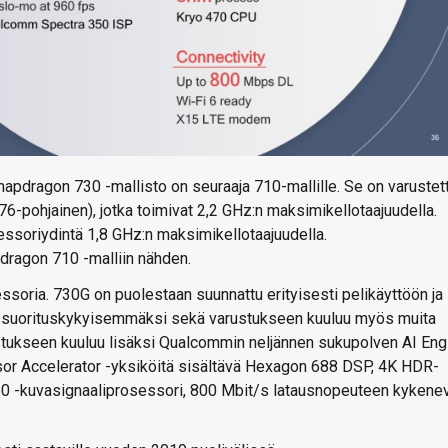
pdragon 730 -mallisto on seuraaja 710-mallille. Se on varustet
76-pohjainen), jotka toimivat 2,2 GHz:n maksimikellotaajuudella.
essoriydintä 1,8 GHz:n maksimikellotaajuudella.
ragon 710 -malliin nähden.
ssoria. 730G on puolestaan suunnattu erityisesti pelikäyttöön ja
 % suorituskykyisemmäksi sekä varustukseen kuuluu myös muita
stukseen kuuluu lisäksi Qualcommin neljännen sukupolven AI Eng
or Accelerator -yksiköitä sisältävä Hexagon 688 DSP, 4K HDR-
0 -kuvasignaaliprosessori, 800 Mbit/s latausnopeuteen kykene