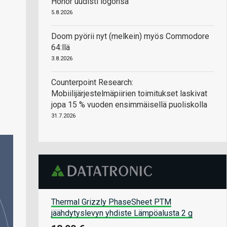
Honor uudisti logonsa
5.8.2026
Doom pyörii nyt (melkein) myös Commodore
64:llä
3.8.2026
Counterpoint Research:
Mobiilijärjestelmäpiirien toimitukset laskivat
jopa 15 % vuoden ensimmäisellä puoliskolla
31.7.2026
Thermal Grizzly PhaseSheet PTM
jäähdytyslevyn yhdiste Lämpöalusta 2 g