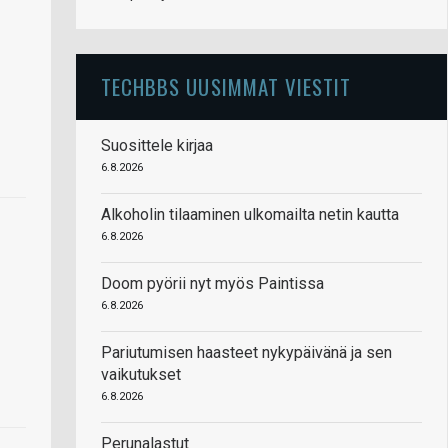
TECHBBS UUSIMMAT VIESTIT
Suosittele kirjaa
6.8.2026
Alkoholin tilaaminen ulkomailta netin kautta
6.8.2026
Doom pyörii nyt myös Paintissa
6.8.2026
Pariutumisen haasteet nykypäivänä ja sen
vaikutukset
6.8.2026
Perunalastut