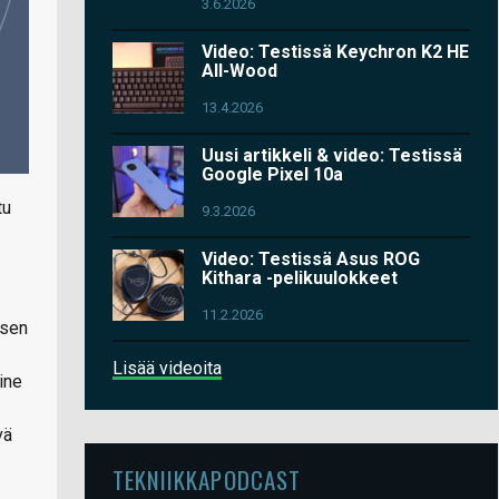
3.6.2026
Video: Testissä Keychron K2 HE
All-Wood
13.4.2026
Uusi artikkeli & video: Testissä
Google Pixel 10a
tu
9.3.2026
Video: Testissä Asus ROG
Kithara -pelikuulokkeet
11.2.2026
 sen
Lisää videoita
ine
vä
TEKNIIKKAPODCAST