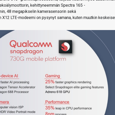
ekoälymoottorin, kehittyneemmän Spectra 165 -
omin, 48 megapikselin kamerasensorin sekä
an X12 LTE-modeemi on pysynyt samana, kuten muutkin keskeise