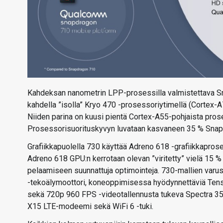
Kahdeksan nanometrin LPP-prosessilla valmistettava Sna
kahdella ”isolla” Kryo 470 -prosessoriytimellä (Cortex-A
Niiden parina on kuusi pientä Cortex-A55-pohjaista pros
Prosessorisuorituskyvyn luvataan kasvaneen 35 % Snapd
Grafiikkapuolella 730 käyttää Adreno 618 -grafiikkaprose
Adreno 618 GPU:n kerrotaan olevan ”viritetty” vielä 15
pelaamiseen suunnattuja optimointeja. 730-mallien varu
-tekoälymoottori, koneoppimisessa hyödynnettäviä Tens
sekä 720p 960 FPS -videotallennusta tukeva Spectra 35
X15 LTE-modeemi sekä WiFi 6 -tuki.