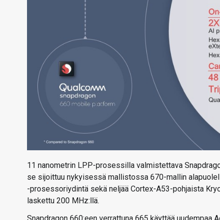
11 nanometrin LPP-prosessilla valmistettava Snapdrag
se sijoittuu nykyisessä mallistossa 670-mallin alapuolel
-prosessoriydintä sekä neljää Cortex-A53-pohjaista Kryo
laskettu 200 MHz:llä.
Snapdragon 660:een verrattuna 665 käyttää uudempaa Ad