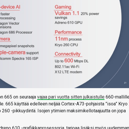
on 665 on seuraaja
vajaa pari vuotta sitten julkaistulle
660-mallille
le. 665 käyttää edelleen neljää Cortex-A73-pohjaista ”isoa” Kryo
 260 -pikkuydintä. Isojen ytimien maksimikellotaajuutta on jopa
reno 610 -grafiikkaprosessoria, tarjoaa lisäksi myös uudemma