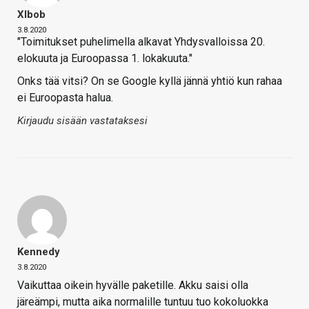
Xlbob
3.8.2020
"Toimitukset puhelimella alkavat Yhdysvalloissa 20.
elokuuta ja Euroopassa 1. lokakuuta."
Onks tää vitsi? On se Google kyllä jännä yhtiö kun rahaa
ei Euroopasta halua.
Kirjaudu sisään vastataksesi
Kennedy
3.8.2020
Vaikuttaa oikein hyvälle paketille. Akku saisi olla
järeämpi, mutta aika normalille tuntuu tuo kokoluokka