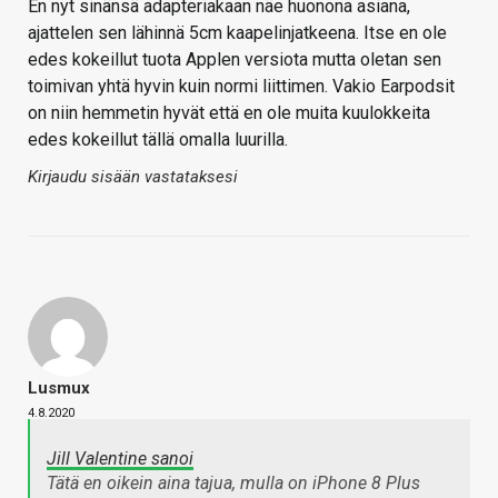
En nyt sinänsä adapteriakaan näe huonona asiana,
ajattelen sen lähinnä 5cm kaapelinjatkeena. Itse en ole
edes kokeillut tuota Applen versiota mutta oletan sen
toimivan yhtä hyvin kuin normi liittimen. Vakio Earpodsit
on niin hemmetin hyvät että en ole muita kuulokkeita
edes kokeillut tällä omalla luurilla.
Kirjaudu sisään vastataksesi
Lusmux
4.8.2020
Jill Valentine sanoi
Tätä en oikein aina tajua, mulla on iPhone 8 Plus