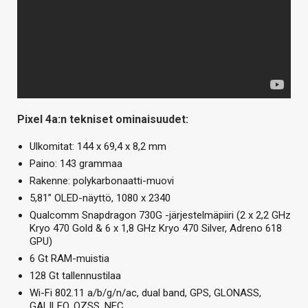
Pixel 4a:n tekniset ominaisuudet:
Ulkomitat: 144 x 69,4 x 8,2 mm
Paino: 143 grammaa
Rakenne: polykarbonaatti-muovi
5,81” OLED-näyttö, 1080 x 2340
Qualcomm Snapdragon 730G -järjestelmäpiiri (2 x 2,2 GHz
Kryo 470 Gold & 6 x 1,8 GHz Kryo 470 Silver, Adreno 618
GPU)
6 Gt RAM-muistia
128 Gt tallennustilaa
Wi-Fi 802.11 a/b/g/n/ac, dual band, GPS, GLONASS,
GALILEO, QZSS, NFC