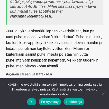
64GB ja pelejä/appeja varmaan yksi "sivullinen" ja
silti about 40GB tilaa. Mihin sitä tilaa nykyisin tarvii
kun musat tulee spotifysta ym?
Napsauta laajentaaksesi…
Juuri oli yksi esimerkki lapsen kaveripiirissä, kun piti
uusi puhelin saada vanhan "rikkouduttua". Puhelin oli rikki,
koska tiktok-appi käytti kaiken vapaana olevan muistin ja
hidasti puhelimen käyttökelvottomaksi. Mitään ei
kuitenkaan saanut puhelimesta poistaa niin uutta
puhelinta vaan kauppaan hakemaan. Veikkaan uudenkin
puhelimen olevan kohta täynnä…
Kirjaudu sisään vastataksesi
Käytämme evästeitä sivuston toiminnoissa, ominaisuuksissa ja
liikenteen analysoinnissa. Käyttämällä sivustoa hyväksyt
evästeiden käytön.
Ok
En hyväksy
Lisätietoja