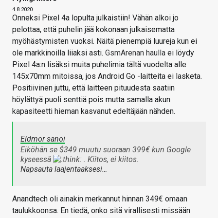
4.8.2020
Onneksi Pixel 4a lopulta julkaistiin! Vähän alkoi jo
pelottaa, että puhelin jää kokonaan julkaisematta
myöhästymisten vuoksi. Näitä pienempiä luureja kun ei
ole markkinoilla liiaksi asti.
GsmArenan haulla
ei löydy
Pixel 4a:n lisäksi muita puhelimia tältä vuodelta alle
145x70mm mitoissa, jos Android Go -laitteita ei lasketa.
Positiivinen juttu, että laitteen pituudesta saatiin
höylättyä puoli senttiä pois mutta samalla akun
kapasiteetti hieman kasvanut edeltäjään nähden.
Eldmor sanoi
Eiköhän se $349 muutu suoraan 399€ kun Google
kyseessä
. Kiitos, ei kiitos.
Napsauta laajentaaksesi…
Anandtech oli ainakin merkannut hinnan 349€ omaan
taulukkoonsa. En tiedä, onko sitä virallisesti missään