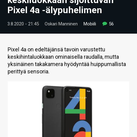
ARTIKKELIT
Pixel 4a -älypuhelimen
VIDEOT
3.8.2020 - 21:45
Oskari Manninen
Mobiili
56
TECHBBS
TIETOA
Pixel 4a on edeltäjänsä tavoin varustettu
keskihintaluokkaan ominaisella raudalla, mutta
HINTA.FI
yksinäinen takakamera hyödyntää huippumallista
perittyä sensoria.
KAUPPA
VAIHDA TEEMA
HAKU