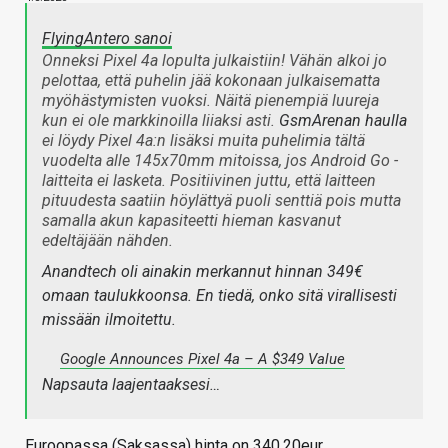
FlyingAntero sanoi
Onneksi Pixel 4a lopulta julkaistiin! Vähän alkoi jo
pelottaa, että puhelin jää kokonaan julkaisematta
myöhästymisten vuoksi. Näitä pienempiä luureja
kun ei ole markkinoilla liiaksi asti.
GsmArenan haulla
ei löydy Pixel 4a:n lisäksi muita puhelimia tältä
vuodelta alle 145x70mm mitoissa, jos Android Go -
laitteita ei lasketa. Positiivinen juttu, että laitteen
pituudesta saatiin höylättyä puoli senttiä pois mutta
samalla akun kapasiteetti hieman kasvanut
edeltäjään nähden.
Anandtech oli ainakin merkannut hinnan 349€
omaan taulukkoonsa. En tiedä, onko sitä virallisesti
missään ilmoitettu.
Google Announces Pixel 4a – A $349 Value
Napsauta laajentaaksesi…
Euroopassa (Saksassa) hinta on 340,20eur