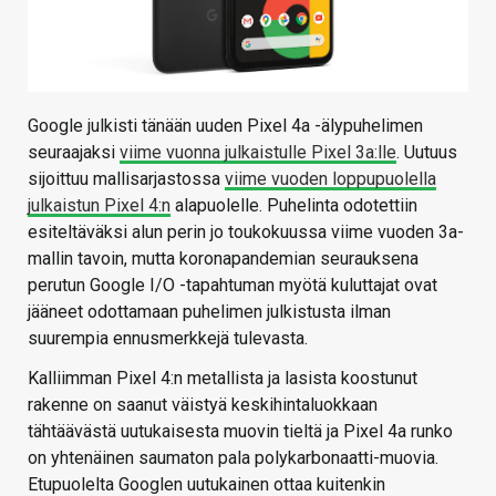
Google julkisti tänään uuden Pixel 4a -älypuhelimen
seuraajaksi
viime vuonna julkaistulle Pixel 3a:lle
. Uutuus
sijoittuu mallisarjastossa
viime vuoden loppupuolella
julkaistun Pixel 4:n
alapuolelle. Puhelinta odotettiin
esiteltäväksi alun perin jo toukokuussa viime vuoden 3a-
mallin tavoin, mutta koronapandemian seurauksena
perutun Google I/O -tapahtuman myötä kuluttajat ovat
jääneet odottamaan puhelimen julkistusta ilman
suurempia ennusmerkkejä tulevasta.
Kalliimman Pixel 4:n metallista ja lasista koostunut
rakenne on saanut väistyä keskihintaluokkaan
tähtäävästä uutukaisesta muovin tieltä ja Pixel 4a runko
on yhtenäinen saumaton pala polykarbonaatti-muovia.
Etupuolelta Googlen uutukainen ottaa kuitenkin