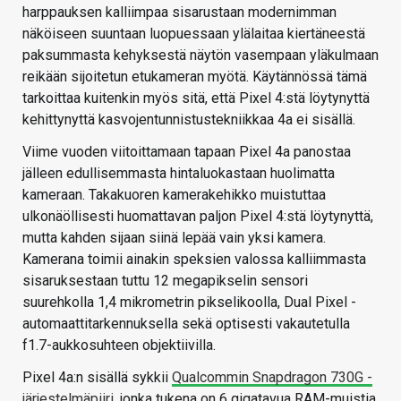
harppauksen kalliimpaa sisarustaan modernimman
näköiseen suuntaan luopuessaan ylälaitaa kiertäneestä
paksummasta kehyksestä näytön vasempaan yläkulmaan
reikään sijoitetun etukameran myötä. Käytännössä tämä
tarkoittaa kuitenkin myös sitä, että Pixel 4:stä löytynyttä
kehittynyttä kasvojentunnistustekniikkaa 4a ei sisällä.
Viime vuoden viitoittamaan tapaan Pixel 4a panostaa
jälleen edullisemmasta hintaluokastaan huolimatta
kameraan. Takakuoren kamerakehikko muistuttaa
ulkonäöllisesti huomattavan paljon Pixel 4:stä löytynyttä,
mutta kahden sijaan siinä lepää vain yksi kamera.
Kamerana toimii ainakin speksien valossa kalliimmasta
sisaruksestaan tuttu 12 megapikselin sensori
suurehkolla 1,4 mikrometrin pikselikoolla, Dual Pixel -
automaattitarkennuksella sekä optisesti vakautetulla
f1.7-aukkosuhteen objektiivilla.
Pixel 4a:n sisällä sykkii
Qualcommin Snapdragon 730G -
järjestelmäpiiri
, jonka tukena on 6 gigatavua RAM-muistia