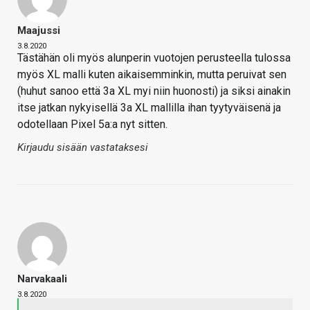
Maajussi
3.8.2020
Tästähän oli myös alunperin vuotojen perusteella tulossa
myös XL malli kuten aikaisemminkin, mutta peruivat sen
(huhut sanoo että 3a XL myi niin huonosti) ja siksi ainakin
itse jatkan nykyisellä 3a XL mallilla ihan tyytyväisenä ja
odotellaan Pixel 5a:a nyt sitten.
Kirjaudu sisään vastataksesi
Narvakaali
3.8.2020