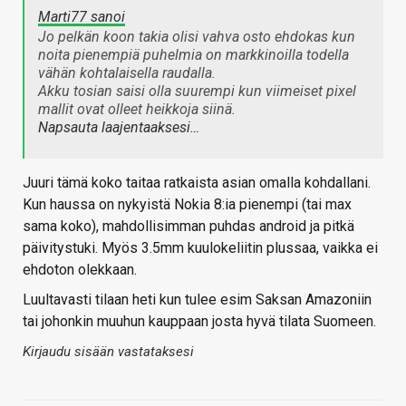
Marti77 sanoi
Jo pelkän koon takia olisi vahva osto ehdokas kun
noita pienempiä puhelmia on markkinoilla todella
vähän kohtalaisella raudalla.
Akku tosian saisi olla suurempi kun viimeiset pixel
mallit ovat olleet heikkoja siinä.
Napsauta laajentaaksesi…
Juuri tämä koko taitaa ratkaista asian omalla kohdallani.
Kun haussa on nykyistä Nokia 8:ia pienempi (tai max
sama koko), mahdollisimman puhdas android ja pitkä
päivitystuki. Myös 3.5mm kuulokeliitin plussaa, vaikka ei
ehdoton olekkaan.
Luultavasti tilaan heti kun tulee esim Saksan Amazoniin
tai johonkin muuhun kauppaan josta hyvä tilata Suomeen.
Kirjaudu sisään vastataksesi