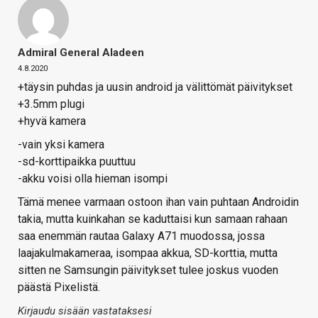
Admiral General Aladeen
4.8.2020
+täysin puhdas ja uusin android ja välittömät päivitykset
+3.5mm plugi
+hyvä kamera
-vain yksi kamera
-sd-korttipaikka puuttuu
-akku voisi olla hieman isompi
Tämä menee varmaan ostoon ihan vain puhtaan Androidin
takia, mutta kuinkahan se kaduttaisi kun samaan rahaan
saa enemmän rautaa Galaxy A71 muodossa, jossa
laajakulmakameraa, isompaa akkua, SD-korttia, mutta
sitten ne Samsungin päivitykset tulee joskus vuoden
päästä Pixelistä.
Kirjaudu sisään vastataksesi