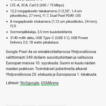
LTE-A, 3CA, Cat12 (600 / 75 Mbps)
12,2 megapikselin takakamera (1/2,55”, 1,4 um
pikselikoko, 27 mm), f1.7, Dual Pixel PDAF, OIS
8 megapikselin etukamera (1,12 um pikselikoko, 24 mm),
f2.0
Sormenjälkilukija, 3,5 mm kuulokeliitäntä
3140 mAh akku, USB Type-C (USB 3.1), USB Power
Delivery 2.0, 18 watin pikalataus
Google Pixel 4a on ennakkotilattavissa Yhdysvalloissa
välittömästi 349 dollarin suositushintaan ja valituissa
Euroopan maissa 10. syyskuuta. Suomi ei kuulu näiden
maiden joukkoon. Toimitukset puhelimella alkavat
Yhdysvalloissa 20. elokuuta ja Euroopassa 1. lokakuuta.
Lähteet:
9to5google
,
GSMArena