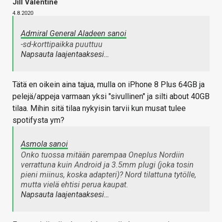
Jill Valentine
4.8.2020
Admiral General Aladeen sanoi
-sd-korttipaikka puuttuu
Napsauta laajentaaksesi…
Tätä en oikein aina tajua, mulla on iPhone 8 Plus 64GB ja
pelejä/appeja varmaan yksi "sivullinen" ja silti about 40GB
tilaa. Mihin sitä tilaa nykyisin tarvii kun musat tulee
spotifysta ym?
Asmola sanoi
Onko tuossa mitään parempaa Oneplus Nordiin
verrattuna kuin Android ja 3.5mm plugi (joka tosin
pieni miinus, koska adapteri)? Nord tilattuna tytölle,
mutta vielä ehtisi perua kaupat.
Napsauta laajentaaksesi…