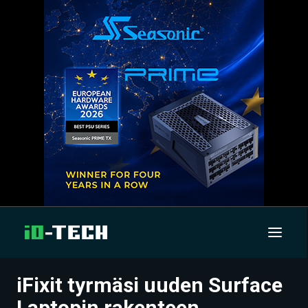
iFixit tyrmäsi uuden Surface
UUTISET
Laptopin rakenteen