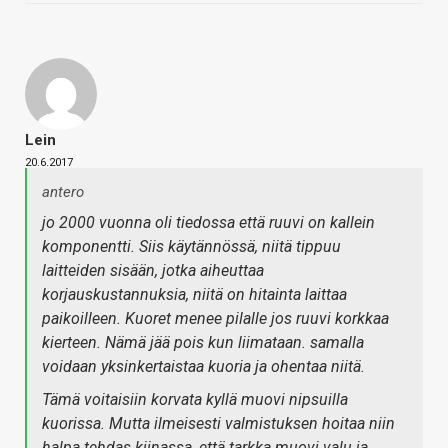
Lein
20.6.2017
antero
jo 2000 vuonna oli tiedossa että ruuvi on kallein
komponentti. Siis käytännössä, niitä tippuu
laitteiden sisään, jotka aiheuttaa
korjauskustannuksia, niitä on hitainta laittaa
paikoilleen. Kuoret menee pilalle jos ruuvi korkkaa
kierteen. Nämä jää pois kun liimataan. samalla
voidaan yksinkertaistaa kuoria ja ohentaa niitä.
Tämä voitaisiin korvata kyllä muovi nipsuilla
kuorissa. Mutta ilmeisesti valmistuksen hoitaa niin
halpa tehdas kiinassa, että tarkka muovi valu ja