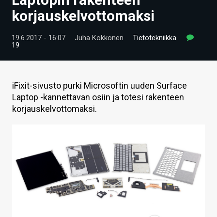
ARTIKKELIT
korjauskelvottomaksi
VIDEOT
19.6.2017 - 16:07
Juha Kokkonen
Tietotekniikka
19
TECHBBS
TIETOA
iFixit-sivusto purki Microsoftin uuden Surface
HINTA.FI
Laptop -kannettavan osiin ja totesi rakenteen
korjauskelvottomaksi.
KAUPPA
VAIHDA TEEMA
HAKU