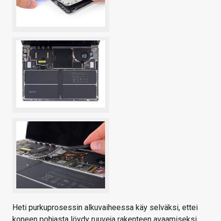
Heti purkuprosessin alkuvaiheessa käy selväksi, ettei
koneen pohjasta löydy ruuveja rakenteen avaamiseksi.