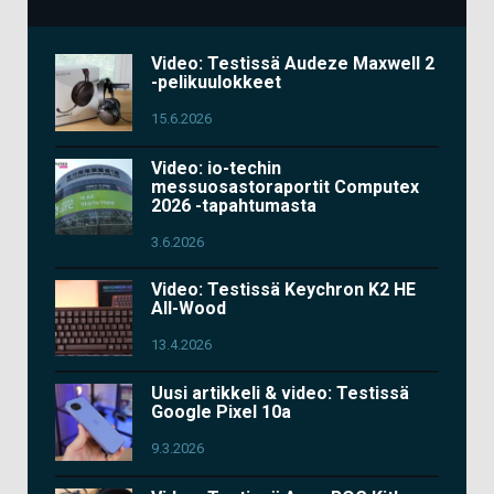
Video: Testissä Audeze Maxwell 2
-pelikuulokkeet
15.6.2026
Video: io-techin
messuosastoraportit Computex
2026 -tapahtumasta
3.6.2026
Video: Testissä Keychron K2 HE
All-Wood
13.4.2026
Uusi artikkeli & video: Testissä
Google Pixel 10a
9.3.2026