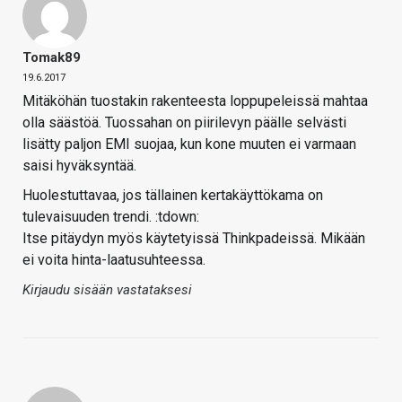
Tomak89
19.6.2017
Mitäköhän tuostakin rakenteesta loppupeleissä mahtaa
olla säästöä. Tuossahan on piirilevyn päälle selvästi
lisätty paljon EMI suojaa, kun kone muuten ei varmaan
saisi hyväksyntää.
Huolestuttavaa, jos tällainen kertakäyttökama on
tulevaisuuden trendi. :tdown:
Itse pitäydyn myös käytetyissä Thinkpadeissä. Mikään
ei voita hinta-laatusuhteessa.
Kirjaudu sisään vastataksesi