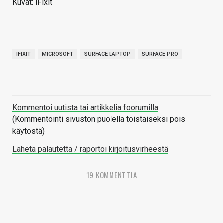
Kuvat: iFixit
IFIXIT
MICROSOFT
SURFACE LAPTOP
SURFACE PRO
Kommentoi uutista tai artikkelia foorumilla
(Kommentointi sivuston puolella toistaiseksi pois
käytöstä)
Lähetä palautetta / raportoi kirjoitusvirheestä
19 KOMMENTTIA