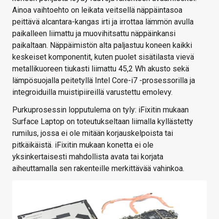
Ainoa vaihtoehto on leikata veitsellä näppäintasoa
peittävä alcantara-kangas irti ja irrottaa lämmön avulla
paikalleen liimattu ja muovihitsattu näppäinkansi
paikaltaan. Näppäimistön alta paljastuu koneen kaikki
keskeiset komponentit, kuten puolet sisätilasta vievä
metallikuoreen tiukasti liimattu 45,2 Wh akusto sekä
lämpösuojalla peitetyllä Intel Core-i7 -prosessorilla ja
integroiduilla muistipiireillä varustettu emolevy.
Purkuprosessin lopputulema on tyly: iFixitin mukaan
Surface Laptop on toteutukseltaan liimalla kyllästetty
rumilus, jossa ei ole mitään korjauskelpoista tai
pitkäikäistä. iFixitin mukaan konetta ei ole
yksinkertaisesti mahdollista avata tai korjata
aiheuttamalla sen rakenteille merkittävää vahinkoa.