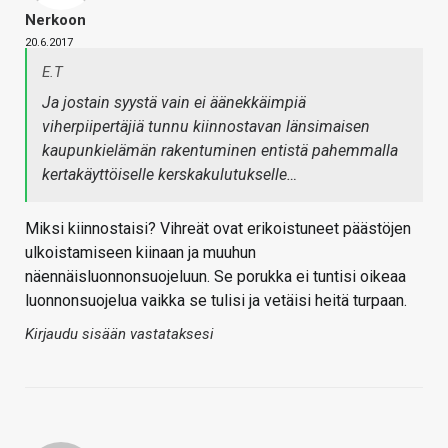
Nerkoon
20.6.2017
E.T
Ja jostain syystä vain ei äänekkäimpiä
viherpiipertäjiä tunnu kiinnostavan länsimaisen
kaupunkielämän rakentuminen entistä pahemmalla
kertakäyttöiselle kerskakulutukselle…
Miksi kiinnostaisi? Vihreät ovat erikoistuneet päästöjen
ulkoistamiseen kiinaan ja muuhun
näennäisluonnonsuojeluun. Se porukka ei tuntisi oikeaa
luonnonsuojelua vaikka se tulisi ja vetäisi heitä turpaan.
Kirjaudu sisään vastataksesi