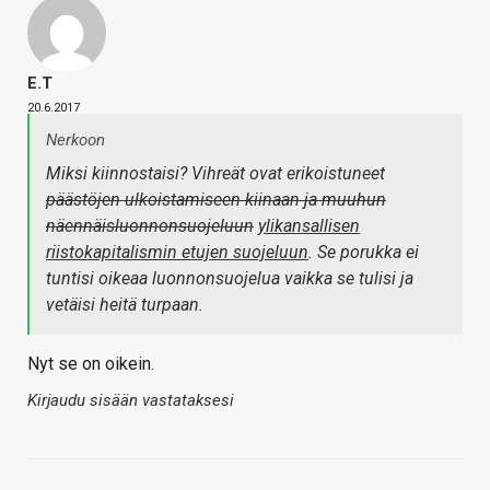
E.T
20.6.2017
Nerkoon
Miksi kiinnostaisi? Vihreät ovat erikoistuneet
päästöjen ulkoistamiseen kiinaan ja muuhun
näennäisluonnonsuojeluun
ylikansallisen
riistokapitalismin etujen suojeluun
. Se porukka ei
tuntisi oikeaa luonnonsuojelua vaikka se tulisi ja
vetäisi heitä turpaan.
Nyt se on oikein.
Kirjaudu sisään vastataksesi