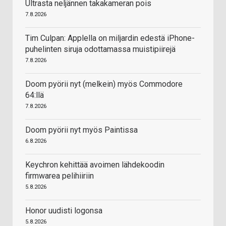
Ultrasta neljännen takakameran pois
7.8.2026
Tim Culpan: Applella on miljardin edestä iPhone-
puhelinten siruja odottamassa muistipiirejä
7.8.2026
Doom pyörii nyt (melkein) myös Commodore
64:llä
7.8.2026
Doom pyörii nyt myös Paintissa
6.8.2026
Keychron kehittää avoimen lähdekoodin
firmwarea pelihiiriin
5.8.2026
Honor uudisti logonsa
5.8.2026