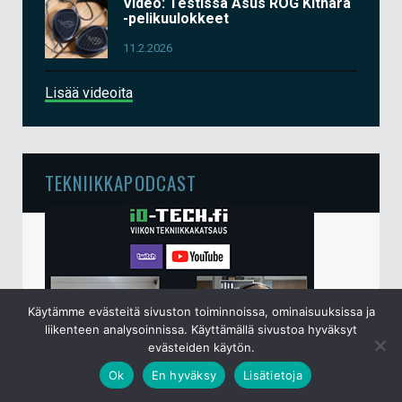
Video: Testissä Asus ROG Kithara
-pelikuulokkeet
11.2.2026
Lisää videoita
TEKNIIKKAPODCAST
Käytämme evästeitä sivuston toiminnoissa, ominaisuuksissa ja
liikenteen analysoinnissa. Käyttämällä sivustoa hyväksyt
evästeiden käytön.
Ok
En hyväksy
Lisätietoja
io-techin viikottainen tekniikkapodcast lähetetään