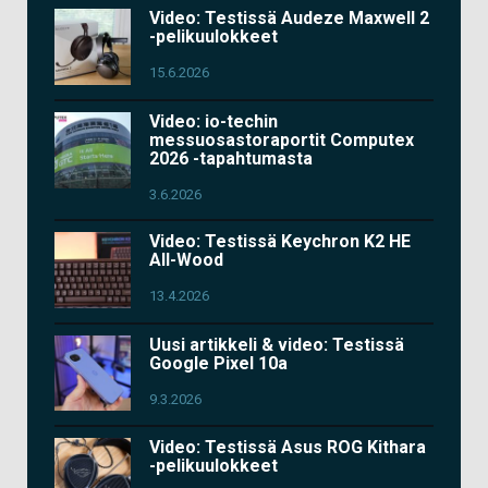
Video: Testissä Audeze Maxwell 2
-pelikuulokkeet
15.6.2026
Video: io-techin
messuosastoraportit Computex
2026 -tapahtumasta
3.6.2026
Video: Testissä Keychron K2 HE
All-Wood
13.4.2026
Uusi artikkeli & video: Testissä
Google Pixel 10a
9.3.2026
Video: Testissä Asus ROG Kithara
-pelikuulokkeet