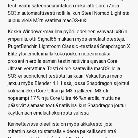
testi vaatii säteenseurantatuen mikä jätti Core i7:n ja
SQ3:n automaattisesti nollille, kun Steel Nomad Lightistä
uupuu vielä M3:n vaatima macOS-tuki.
Koska Windows-maailma pyörii edelleen vahvasti x86:n
ympärillä, otti Signal65 mukaan myös emulaatiotestejä.
PugetBenchin Lightroom Classic -testissä Snapdragon X
Elite ylsi emuloimalla koko joukon nopeimmaksi
prosentin erolla saman testin natiivina ajavaan Core
Ultraan verrattuna. Testi ei ole saatavilla macOS:lle ja
SQ3 ei suoriutunut testistä lainkaan. Vakuuttava meno
jatkuu myös Blender 4.1.1:ssä, jossa Snapdragon sijoittui
kolmanneksi Core Ultran ja M3:n jälkeen. M3 oli
nopeampi 17 %:n ja Core Ultra 46 %:n erolla, mutta ne
pääsivät ajamaan testiä natiivina, kun Snapdragon joutui
käyttämään emulaatiokerrosta välissä.
Kannettavissa oleellista on myös akkukesto, jota
mitattiin sekä toistamalla videota paikallisesti että