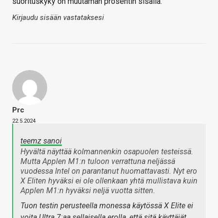
suorituskyky on muutaman prosentin sisällä.
Kirjaudu sisään vastataksesi
Prc
22.5.2024
teemz sanoi
Hyvältä näyttää kolmannenkin osapuolen testeissä.
Mutta Applen M1:n tuloon verrattuna neljässä
vuodessa Intel on parantanut huomattavasti. Nyt ero
X Eliten hyväksi ei ole ollenkaan yhtä mullistava kuin
Applen M1:n hyväksi neljä vuotta sitten.
Tuon testin perusteella monessa käytössä X Elite ei
voita Ultra 7:aa sellaisella erolla, että sitä käyttäjät