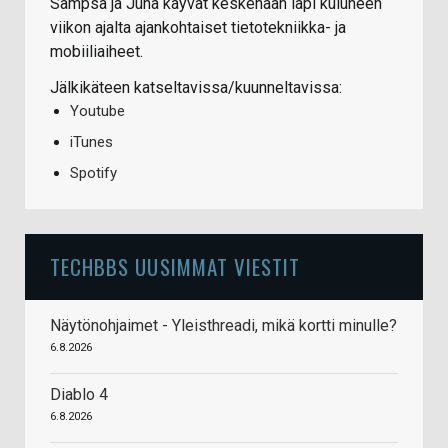
Sampsa ja Juha käyvät keskenään läpi kuluneen
viikon ajalta ajankohtaiset tietotekniikka- ja
mobiiliaiheet.
Jälkikäteen katseltavissa/kuunneltavissa:
Youtube
iTunes
Spotify
TECHBBS UUSIMMAT VIESTIT
Näytönohjaimet - Yleisthreadi, mikä kortti minulle?
6.8.2026
Diablo 4
6.8.2026