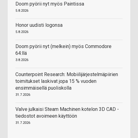
Doom pyörii nyt myös Paintissa
5.8.2026
Honor uudisti logonsa
5.8.2026
Doom pyörii nyt (melkein) myös Commodore
64:llä
3.8.2026
Counterpoint Research: Mobiilijärjestelmäpiirien
toimitukset laskivat jopa 15 % vuoden
ensimmäisellä puoliskolla
31.7.2026
Valve julkaisi Steam Machinen kotelon 3D CAD -
tiedostot avoimeen käyttöön
31.7.2026