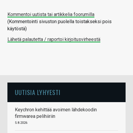
Kommentoi uutista tai artikkelia foorumilla
(Kommentointi sivuston puolella toistakseksi pois
käytöstä)
Lähetä palautetta / raportoi kirjoitusvirheestä
UUTISIA LYHYESTI
Keychron kehittää avoimen lähdekoodin
firmwarea pelihiiriin
5.8.2026