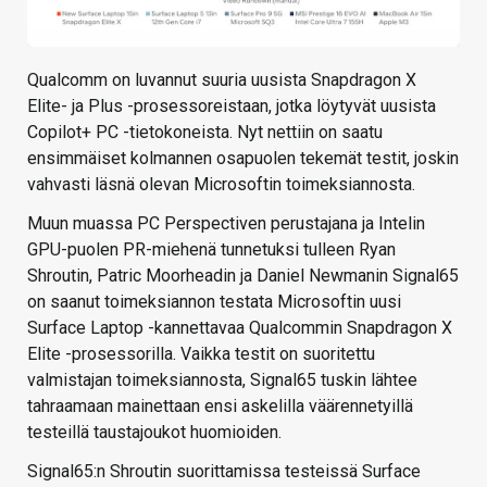
Qualcomm on luvannut suuria uusista Snapdragon X
Elite- ja Plus -prosessoreistaan, jotka löytyvät uusista
Copilot+ PC -tietokoneista. Nyt nettiin on saatu
ensimmäiset kolmannen osapuolen tekemät testit, joskin
vahvasti läsnä olevan Microsoftin toimeksiannosta.
Muun muassa PC Perspectiven perustajana ja Intelin
GPU-puolen PR-miehenä tunnetuksi tulleen Ryan
Shroutin, Patric Moorheadin ja Daniel Newmanin Signal65
on saanut toimeksiannon testata Microsoftin uusi
Surface Laptop -kannettavaa Qualcommin Snapdragon X
Elite -prosessorilla. Vaikka testit on suoritettu
valmistajan toimeksiannosta, Signal65 tuskin lähtee
tahraamaan mainettaan ensi askelilla väärennetyillä
testeillä taustajoukot huomioiden.
Signal65:n Shroutin suorittamissa testeissä Surface