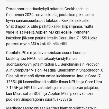
Prosessorisuorituskykyä mitattiin Geekbench- ja
Cinebench 2024 -sovelluksilla, joista kumpikin antoi
hyvin samansuuntaiset tulokset. Kaikilla säikeillä
Snapdragon X Elite päihitti kaikki kilpailijansa, mutta
yhdellä säikeellä Applen M3 kiri edelle. Parhaiten
kaksikon jälkeen pärjäsi Intelin Core Ultra 7 155H, joka
peittosi myös M3:n kaikilla säikeillä.
Copilot+ PC:n myötä viimeistään suurin huomio
keskittynee NPU:n eli tekoälykiihdyttimen
suorituskykyyn, jota mitattiin UL Benchmarksin Procyon
AI:n Computer Vision -testillä. Qualcommin Snapdragon X
Elite oli testissä täysin omaa luokkaansa. Intelin Core i7-
1255U jäi luonnollisesti nollille ilman NPU:ta ja Core Ultra
7 155H jäi NPU:lla varustettujen mallien perän pitäjäksi,
kun Microsoftin SQ3:n ja Applen M3:n pääsivät noin
puoleen Snapdragonin suorituskyvystä.
Mediaprosessoinnissa kenties hieman yllättävästikin