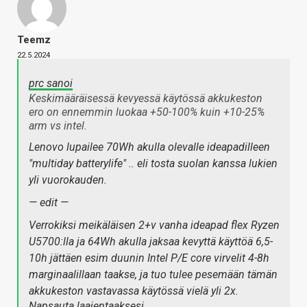
Teemz
22.5.2024
prc sanoi
Keskimääräisessä kevyessä käytössä akkukeston
ero on ennemmin luokaa +50-100% kuin +10-25%
arm vs intel.
Lenovo lupailee 70Wh akulla olevalle ideapadilleen
"multiday batterylife" .. eli tosta suolan kanssa lukien
yli vuorokauden.
— edit —
Verrokiksi meikäläisen 2+v vanha ideapad flex Ryzen
U5700:lla ja 64Wh akulla jaksaa kevyttä käyttöä 6,5-
10h jättäen esim duunin Intel P/E core virvelit 4-8h
marginaalillaan taakse, ja tuo tulee pesemään tämän
akkukeston vastavassa käytössä vielä yli 2x.
Napsauta laajentaaksesi…