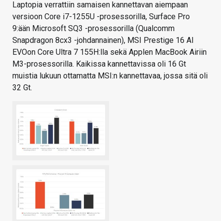
Laptopia verrattiin samaisen kannettavan aiempaan
versioon Core i7-1255U -prosessorilla, Surface Pro
9:ään Microsoft SQ3 -prosessorilla (Qualcomm
Snapdragon 8cx3 -johdannainen), MSI Prestige 16 AI
EVOon Core Ultra 7 155H:lla sekä Applen MacBook Airiin
M3-prosessorilla. Kaikissa kannettavissa oli 16 Gt
muistia lukuun ottamatta MSI:n kannettavaa, jossa sitä oli
32 Gt.