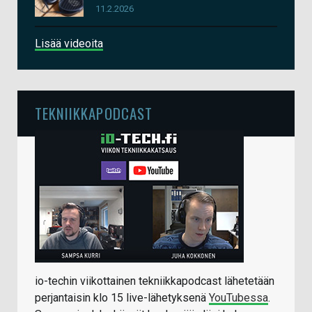
11.2.2026
Lisää videoita
TEKNIIKKAPODCAST
io-techin viikottainen tekniikkapodcast lähetetään
perjantaisin klo 15 live-lähetyksenä
YouTubessa
.