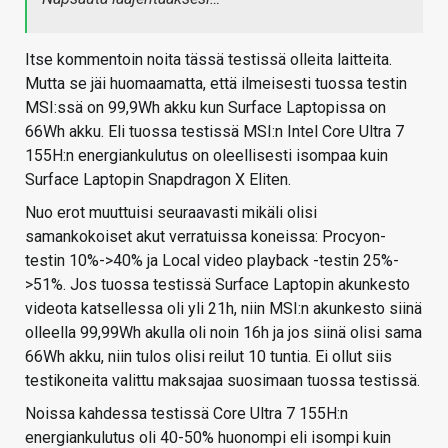
Itse kommentoin noita tässä testissä olleita laitteita.
Mutta se jäi huomaamatta, että ilmeisesti tuossa testin
MSI:ssä on 99,9Wh akku kun Surface Laptopissa on
66Wh akku. Eli tuossa testissä MSI:n Intel Core Ultra 7
155H:n energiankulutus on oleellisesti isompaa kuin
Surface Laptopin Snapdragon X Eliten.
Nuo erot muuttuisi seuraavasti mikäli olisi
samankokoiset akut verratuissa koneissa: Procyon-
testin 10%->40% ja Local video playback -testin 25%-
>51%. Jos tuossa testissä Surface Laptopin akunkesto
videota katsellessa oli yli 21h, niin MSI:n akunkesto siinä
olleella 99,99Wh akulla oli noin 16h ja jos siinä olisi sama
66Wh akku, niin tulos olisi reilut 10 tuntia. Ei ollut siis
testikoneita valittu maksajaa suosimaan tuossa testissä.
Noissa kahdessa testissä Core Ultra 7 155H:n
energiankulutus oli 40-50% huonompi eli isompi kuin