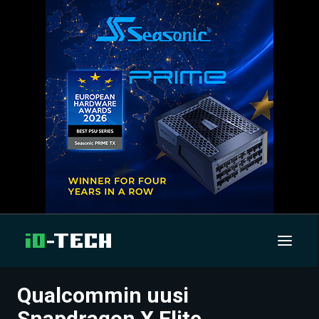
Qualcommin uusi
UUTISET
Snapdragon X Elite