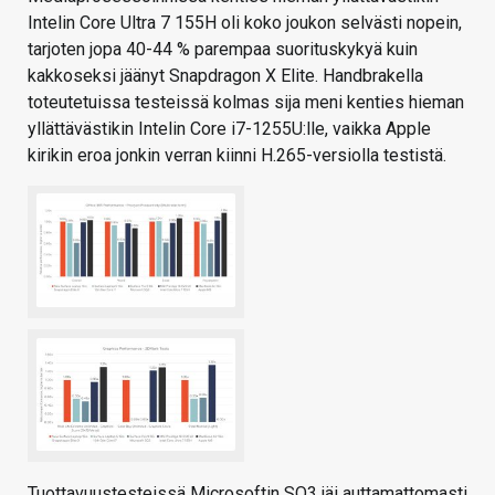
Intelin Core Ultra 7 155H oli koko joukon selvästi nopein,
tarjoten jopa 40-44 % parempaa suorituskykyä kuin
kakkoseksi jäänyt Snapdragon X Elite. Handbrakella
toteutetuissa testeissä kolmas sija meni kenties hieman
yllättävästikin Intelin Core i7-1255U:lle, vaikka Apple
kirikin eroa jonkin verran kiinni H.265-versiolla testistä.
Tuottavuustesteissä Microsoftin SQ3 jäi auttamattomasti