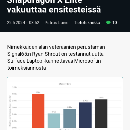
ARTIKKELIT
vakuuttaa ensitesteissä
VIDEOT
22.5.2024 - 08:52
Petrus Laine
Tietotekniikka
10
TECHBBS
TIETOA
Nimekkäiden alan veteraanien perustaman
Signal65:n Ryan Shrout on testannut uutta
HINTA.FI
Surface Laptop -kannettavaa Microsoftin
toimeksiannosta
KAUPPA
VAIHDA TEEMA
HAKU