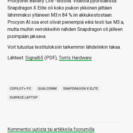
Procyonin Battery Life -testillä. Videota pyörittäessä
Snapdragon X Elite oli koko joukon ykkönen jättäen
lähimmäksi yltäneen M3:n 84 %:iin akkukestostaan.
Procyon AI:ssa erot olivat pienempiä eikä testi tue M3:a,
mutta muihin verrokkeihin nähden Snapdragon oli jälleen
pisimpään jaksava.
Voit tutustua testituloksiin tarkemmin lähdelinkin takaa.
Lähteet:
Signal65
(PDF),
Tom’s Hardware
COPILOT+ PC
QUALCOMM
SNAPDRAGON X ELITE
SURFACE LAPTOP
Kommentoi uutista tai artikkelia foorumilla