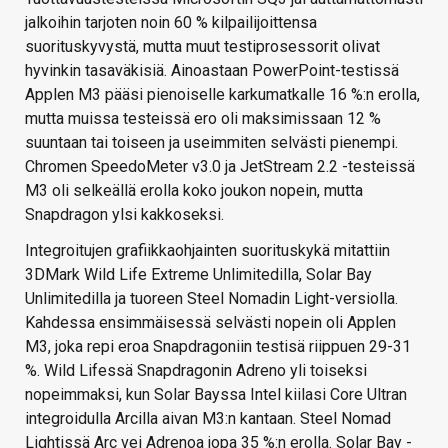
jalkoihin tarjoten noin 60 % kilpailijoittensa
suorituskyvystä, mutta muut testiprosessorit olivat
hyvinkin tasaväkisiä. Ainoastaan PowerPoint-testissä
Applen M3 pääsi pienoiselle karkumatkalle 16 %:n erolla,
mutta muissa testeissä ero oli maksimissaan 12 %
suuntaan tai toiseen ja useimmiten selvästi pienempi.
Chromen SpeedoMeter v3.0 ja JetStream 2.2 -testeissä
M3 oli selkeällä erolla koko joukon nopein, mutta
Snapdragon ylsi kakkoseksi.
Integroitujen grafiikkaohjainten suorituskykä mitattiin
3DMark Wild Life Extreme Unlimitedilla, Solar Bay
Unlimitedilla ja tuoreen Steel Nomadin Light-versiolla.
Kahdessa ensimmäisessä selvästi nopein oli Applen
M3, joka repi eroa Snapdragoniin testisä riippuen 29-31
%. Wild Lifessä Snapdragonin Adreno yli toiseksi
nopeimmaksi, kun Solar Bayssa Intel kiilasi Core Ultran
integroidulla Arcilla aivan M3:n kantaan. Steel Nomad
Lightissä Arc vei Adrenoa jopa 35 %:n erolla. Solar Bay -