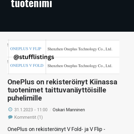
tuotenimi
ARTIKKELIT
VIDEOT
TECHBBS
TIETOA
HINTA.FI
KAUPPA
OnePlus on rekisteröinyt Kiinassa
VAIHDA TEEMA
tuotenimet taittuvanäyttöisille
puhelimille
31.1.2023 - 11:00
/
Oskari Manninen
HAKU
Kommentit (1)
OnePlus on rekisteröinyt V Fold- ja V Flip -