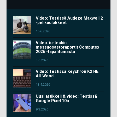
Video: Testissä Audeze Maxwell 2
-pelikuulokkeet
15.6.2026
Video: io-techin
messuosastoraportit Computex
2026 -tapahtumasta
3.6.2026
Video: Testissä Keychron K2 HE
All-Wood
13.4.2026
Uusi artikkeli & video: Testissä
Google Pixel 10a
9.3.2026