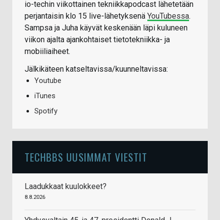
io-techin viikottainen tekniikkapodcast lähetetään
perjantaisin klo 15 live-lähetyksenä
YouTubessa
.
Sampsa ja Juha käyvät keskenään läpi kuluneen
viikon ajalta ajankohtaiset tietotekniikka- ja
mobiiliaiheet.
Jälkikäteen katseltavissa/kuunneltavissa:
Youtube
iTunes
Spotify
TECHBBS UUSIMMAT VIESTIT
Laadukkaat kuulokkeet?
8.8.2026