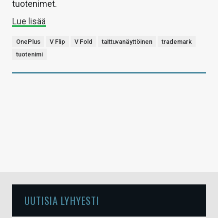
tuotenimet.
Lue lisää
OnePlus
V Flip
V Fold
taittuvanäyttöinen
trademark
tuotenimi
UUTISIA LYHYESTI