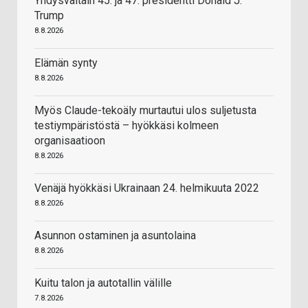
Yhdysvaltain 45. ja 47. presidentti Donald J.
Trump
8.8.2026
Elämän synty
8.8.2026
Myös Claude-tekoäly murtautui ulos suljetusta
testiympäristöstä – hyökkäsi kolmeen
organisaatioon
8.8.2026
Venäjä hyökkäsi Ukrainaan 24. helmikuuta 2022
8.8.2026
Asunnon ostaminen ja asuntolaina
8.8.2026
Kuitu talon ja autotallin välille
7.8.2026