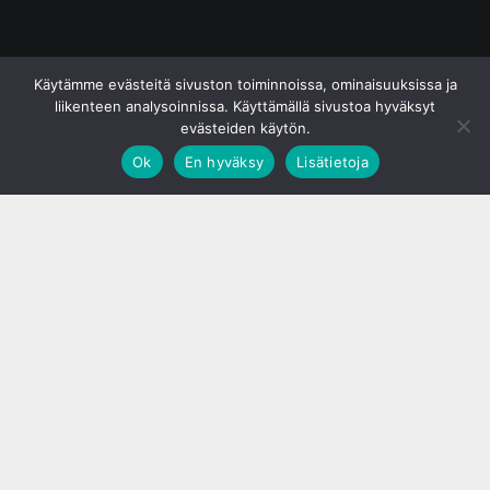
© S&J Media Oy
Käytämme evästeitä sivuston toiminnoissa, ominaisuuksissa ja
liikenteen analysoinnissa. Käyttämällä sivustoa hyväksyt
evästeiden käytön.
Ok
En hyväksy
Lisätietoja
;