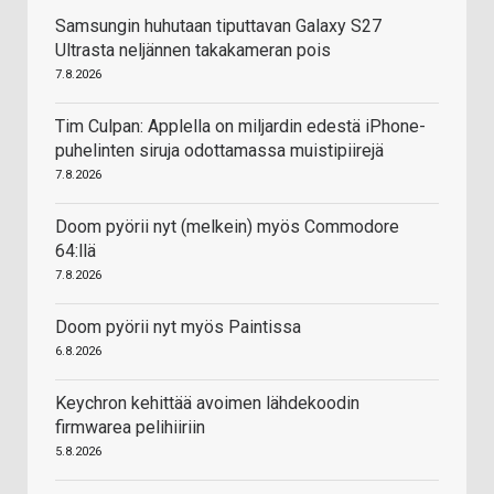
Samsungin huhutaan tiputtavan Galaxy S27
Ultrasta neljännen takakameran pois
7.8.2026
Tim Culpan: Applella on miljardin edestä iPhone-
puhelinten siruja odottamassa muistipiirejä
7.8.2026
Doom pyörii nyt (melkein) myös Commodore
64:llä
7.8.2026
Doom pyörii nyt myös Paintissa
6.8.2026
Keychron kehittää avoimen lähdekoodin
firmwarea pelihiiriin
5.8.2026