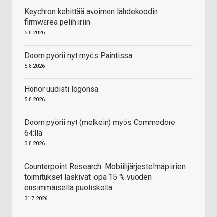
Keychron kehittää avoimen lähdekoodin
firmwarea pelihiiriin
5.8.2026
Doom pyörii nyt myös Paintissa
5.8.2026
Honor uudisti logonsa
5.8.2026
Doom pyörii nyt (melkein) myös Commodore
64:llä
3.8.2026
Counterpoint Research: Mobiilijärjestelmäpiirien
toimitukset laskivat jopa 15 % vuoden
ensimmäisellä puoliskolla
31.7.2026