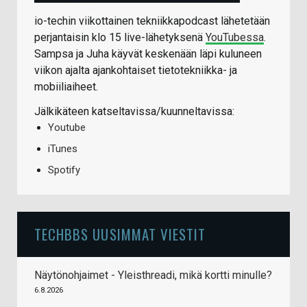
io-techin viikottainen tekniikkapodcast lähetetään
perjantaisin klo 15 live-lähetyksenä
YouTubessa
.
Sampsa ja Juha käyvät keskenään läpi kuluneen
viikon ajalta ajankohtaiset tietotekniikka- ja
mobiiliaiheet.
Jälkikäteen katseltavissa/kuunneltavissa:
Youtube
iTunes
Spotify
TECHBBS UUSIMMAT VIESTIT
Näytönohjaimet - Yleisthreadi, mikä kortti minulle?
6.8.2026