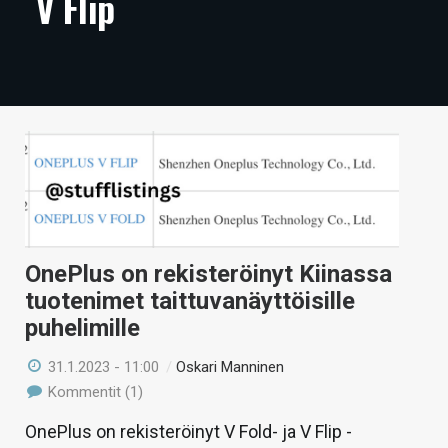
V Flip
ARTIKKELIT
VIDEOT
TECHBBS
TIETOA
HINTA.FI
KAUPPA
OnePlus on rekisteröinyt Kiinassa
VAIHDA TEEMA
tuotenimet taittuvanäyttöisille
puhelimille
31.1.2023 - 11:00
/
Oskari Manninen
HAKU
Kommentit (1)
OnePlus on rekisteröinyt V Fold- ja V Flip -