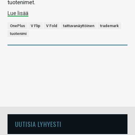
tuotenimet.
Lue lisää
OnePlus
V Flip
V Fold
taittuvanäyttöinen
trademark
tuotenimi
UUTISIA LYHYESTI