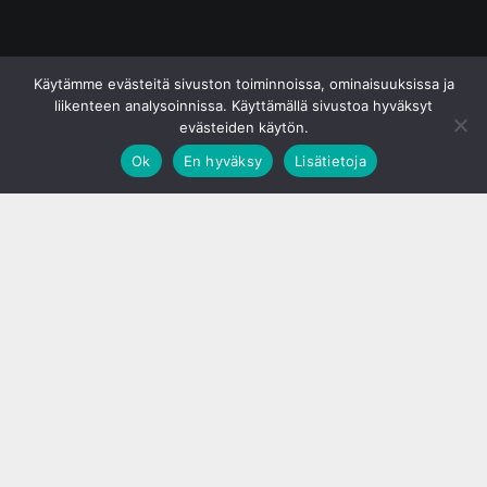
© S&J Media Oy
Käytämme evästeitä sivuston toiminnoissa, ominaisuuksissa ja
liikenteen analysoinnissa. Käyttämällä sivustoa hyväksyt
evästeiden käytön.
Ok
En hyväksy
Lisätietoja
;