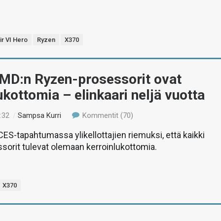
r VI Hero
Ryzen
X370
AMD:n Ryzen-prosessorit ovat
ukottomia – elinkaari neljä vuotta
:32
/
Sampsa Kurri
Kommentit (70)
CES-tapahtumassa ylikellottajien riemuksi, että kaikki
orit tulevat olemaan kerroinlukottomia.
X370