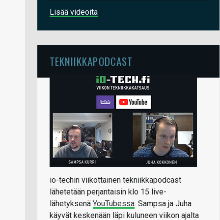
Lisää videoita
TEKNIIKKAPODCAST
io-techin viikottainen tekniikkapodcast
lähetetään perjantaisin klo 15 live-
lähetyksenä
YouTubessa
. Sampsa ja Juha
käyvät keskenään läpi kuluneen viikon ajalta