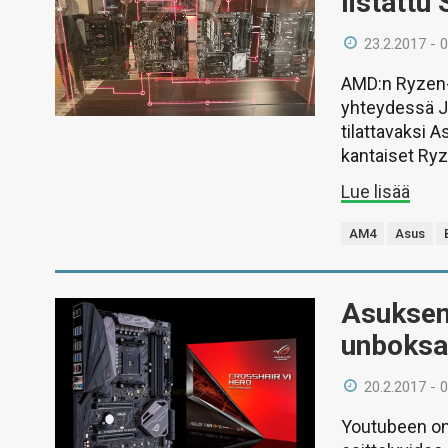
listattu
23.2.2017 - 
AMD:n Ryzen-
yhteydessä J
tilattavaksi 
kantaiset Ry
Lue lisää
AM4
Asus
Asuksen
unboksa
20.2.2017 - 
Youtubeen on