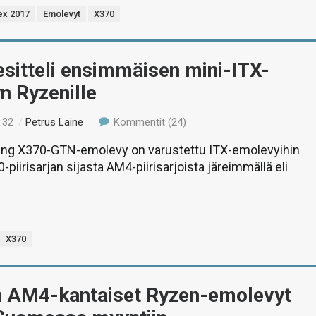
x 2017
Emolevyt
X370
esitteli ensimmäisen mini-ITX-
n Ryzenille
:32
/
Petrus Laine
Kommentit (24)
cing X370-GTN-emolevy on varustettu ITX-emolevyihin
piirisarjan sijasta AM4-piirisarjoista järeimmällä eli
X370
 AM4-kantaiset Ryzen-emolevyt