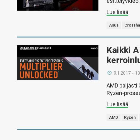
esittelyvideo.
Lue lisää
Asus
Crosshai
Kaikki 
kerroinl
9.1.2017 - 13
AMD paljasti 
Ryzen-prosess
Lue lisää
AMD
Ryzen