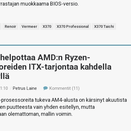
arrastajan muokkaama BIOS-versio.
Renoir
Vermeer
X370
X370 Professional
X370 Taichi
helpottaa AMD:n Ryzen-
reiden ITX-tarjontaa kahdella
llä
21:10
/
Petrus Laine
Kommentit (11)
prosessoreita tukeva AM4-alusta on kärsinyt akuutista
n puutteesta vain yhden esitellyn, mutta
aan olemattoman, mallin voimin.