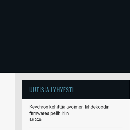
UUTISIA LYHYESTI
Keychron kehittää avoimen lähdekoodin
firmwarea pelihiiriin
5.8.2026