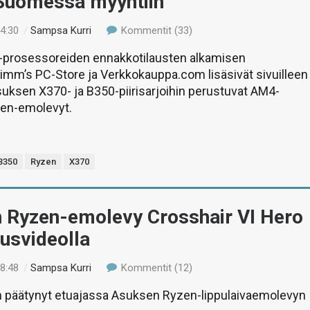
 Suomessa myyntiin
04:30
/
Sampsa Kurri
Kommentit (33)
prosessoreiden ennakkotilausten alkamisen
imm’s PC-Store ja Verkkokauppa.com lisäsivät sivuilleen
Asuksen X370- ja B350-piirisarjoihin perustuvat AM4-
zen-emolevyt.
B350
Ryzen
X370
 Ryzen-emolevy Crosshair VI Hero
usvideolla
08:48
/
Sampsa Kurri
Kommentit (12)
 päätynyt etuajassa Asuksen Ryzen-lippulaivaemolevyn