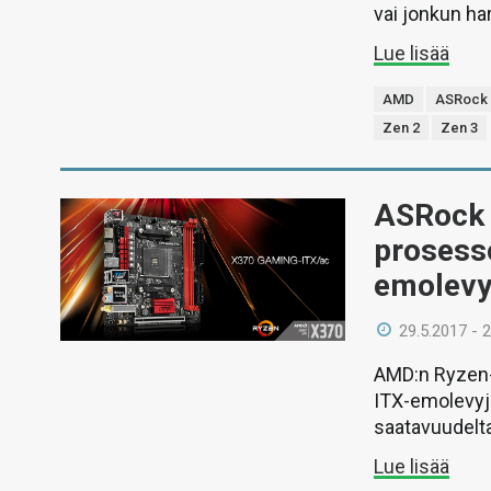
vai jonkun h
Lue lisää
AMD
ASRock
Zen 2
Zen 3
ASRock 
prosesso
emolevy
29.5.2017 - 
AMD:n Ryzen-
ITX-emolevyje
saatavuudelt
Lue lisää