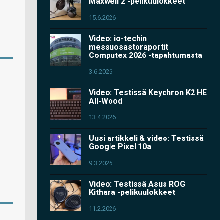
Maxwell 2 -pelikuulokkeet
15.6.2026
Video: io-techin
messuosastoraportit
Computex 2026 -tapahtumasta
3.6.2026
Video: Testissä Keychron K2 HE
All-Wood
13.4.2026
Uusi artikkeli & video: Testissä
Google Pixel 10a
9.3.2026
Video: Testissä Asus ROG
Kithara -pelikuulokkeet
11.2.2026