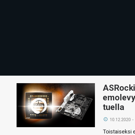
ASRockin
emolevyi
tuella
10.12.2020 -
Toistaiseksi 