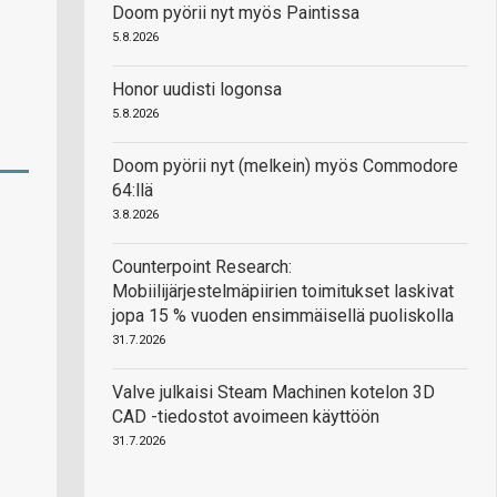
Doom pyörii nyt myös Paintissa
5.8.2026
Honor uudisti logonsa
5.8.2026
Doom pyörii nyt (melkein) myös Commodore
64:llä
3.8.2026
Counterpoint Research:
Mobiilijärjestelmäpiirien toimitukset laskivat
jopa 15 % vuoden ensimmäisellä puoliskolla
31.7.2026
Valve julkaisi Steam Machinen kotelon 3D
CAD -tiedostot avoimeen käyttöön
31.7.2026