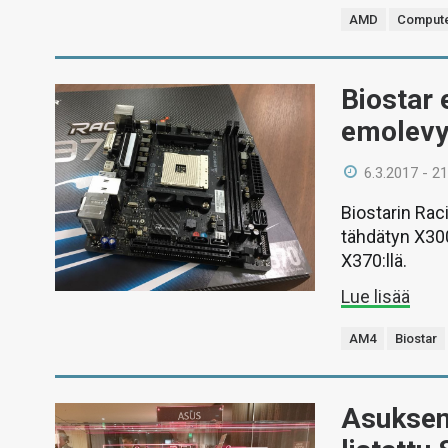
AMD
Compute
Biostar 
emolevy
6.3.2017 - 21
Biostarin Ra
tähdätyn X300-
X370:llä.
Lue lisää
AM4
Biostar
Asuksen