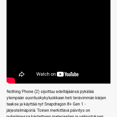
Nothing Phone (2) sijoittuu edeltäjäänsä pykälää
ylempään suorituskykyluokkaan heti terävimmän kärjen
taakse ja käyttää nyt Snapdragon 8+ Gen 1 -
järjestelmäpiiriä. Toinen merkittävä päivitys on
puhelimessa käytettyjen materiaalien ja valmistuksen