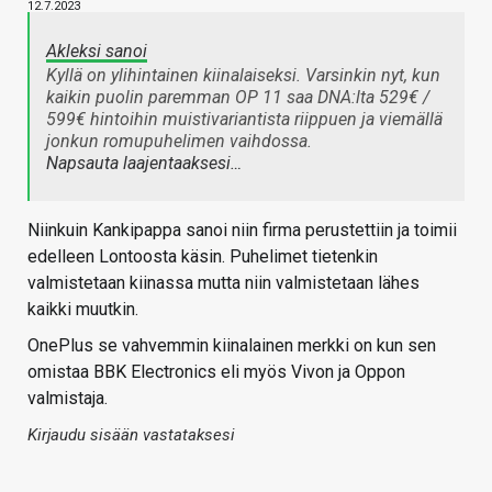
12.7.2023
Akleksi sanoi
Kyllä on ylihintainen kiinalaiseksi. Varsinkin nyt, kun
kaikin puolin paremman OP 11 saa DNA:lta 529€ /
599€ hintoihin muistivariantista riippuen ja viemällä
jonkun romupuhelimen vaihdossa.
Napsauta laajentaaksesi…
Niinkuin Kankipappa sanoi niin firma perustettiin ja toimii
edelleen Lontoosta käsin. Puhelimet tietenkin
valmistetaan kiinassa mutta niin valmistetaan lähes
kaikki muutkin.
OnePlus se vahvemmin kiinalainen merkki on kun sen
omistaa BBK Electronics eli myös Vivon ja Oppon
valmistaja.
Kirjaudu sisään vastataksesi