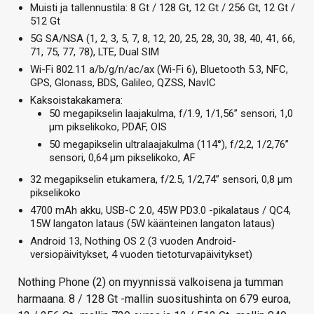
Muisti ja tallennustila: 8 Gt / 128 Gt, 12 Gt / 256 Gt, 12 Gt /
512 Gt
5G SA/NSA (1, 2, 3, 5, 7, 8, 12, 20, 25, 28, 30, 38, 40, 41, 66,
71, 75, 77, 78), LTE, Dual SIM
Wi-Fi 802.11 a/b/g/n/ac/ax (Wi-Fi 6), Bluetooth 5.3, NFC,
GPS, Glonass, BDS, Galileo, QZSS, NavIC
Kaksoistakakamera:
50 megapikselin laajakulma, f/1.9, 1/1,56” sensori, 1,0
µm pikselikoko, PDAF, OIS
50 megapikselin ultralaajakulma (114°), f/2,2, 1/2,76”
sensori, 0,64 µm pikselikoko, AF
32 megapikselin etukamera, f/2.5, 1/2,74” sensori, 0,8 µm
pikselikoko
4700 mAh akku, USB-C 2.0, 45W PD3.0 -pikalataus / QC4,
15W langaton lataus (5W käänteinen langaton lataus)
Android 13, Nothing OS 2 (3 vuoden Android-
versiopäivitykset, 4 vuoden tietoturvapäivitykset)
Nothing Phone (2) on myynnissä valkoisena ja tumman
harmaana. 8 / 128 Gt -mallin suositushinta on 679 euroa,