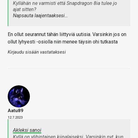
Kyllähän ne varmisti että Snapdragon 8ia tulee jo
ajat sitten?
Napsauta laajentaaksesi…
En ollut seurannut tähän liittyviä uutisia. Varsinkin jos on
ollut lyhyesti -osiolla niin menee täysin ohi tutkasta
Kirjaudu sisään vastataksesi
Aatu89
12.7.2023
Akleksi sanoi
Kyllä on ylihintainen kiinalaiseksi. Varsinkin nyt, kun