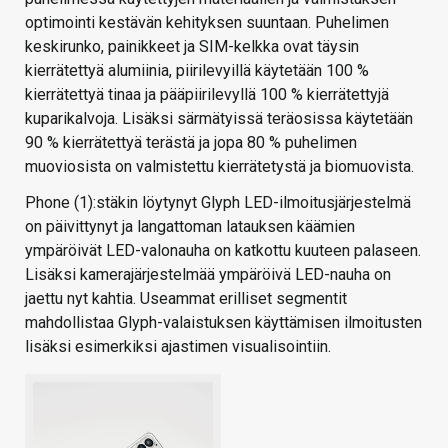
optimointi kestävän kehityksen suuntaan. Puhelimen
keskirunko, painikkeet ja SIM-kelkka ovat täysin
kierrätettyä alumiinia, piirilevyillä käytetään 100 %
kierrätettyä tinaa ja pääpiirilevyllä 100 % kierrätettyjä
kuparikalvoja. Lisäksi särmätyissä teräosissa käytetään
90 % kierrätettyä terästä ja jopa 80 % puhelimen
muoviosista on valmistettu kierrätetystä ja biomuovista.
Phone (1):stäkin löytynyt Glyph LED-ilmoitusjärjestelmä
on päivittynyt ja langattoman latauksen käämien
ympäröivät LED-valonauha on katkottu kuuteen palaseen.
Lisäksi kamerajärjestelmää ympäröivä LED-nauha on
jaettu nyt kahtia. Useammat erilliset segmentit
mahdollistaa Glyph-valaistuksen käyttämisen ilmoitusten
lisäksi esimerkiksi ajastimen visualisointiin.