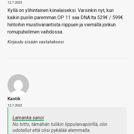
12.7.2023
Kyllä on ylihintainen kiinalaiseksi. Varsinkin nyt, kun
kaikin puolin paremman OP 11 saa DNA:lta 529€ / 599€
hintoihin muistivariantista riippuen ja viemällä jonkun
romupuhelimen vaihdossa.
Kirjaudu sisään vastataksesi
Kaotik
12.7.2023
Lamanka sanoi
No hitto, tämähän tulikin lippulaivapiirillä, olin
odotellut että olisi pykälää alemmalla.