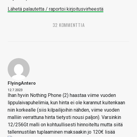
Lähetä palautetta / raportoi kirjoitusvirheestä
32 KOMMENTTIA
FlyingAntero
12.7.2023
Ihan hyvin Nothing Phone (2) haastaa viime vuoden
lippulaivapuhelimia, kun hinta ei ole karannut kuitenkaan
niin korkealle (siis kilpailijoihin nähden, viime vuoden
malliin verrattuna hinta tietysti nousi paljon). Varsinkin
12/256Gt malli on kohtuullisesti hinnoiteltu mutta siitä
tallennustilan tuplaaminen maksaakin jo 120€ lisää