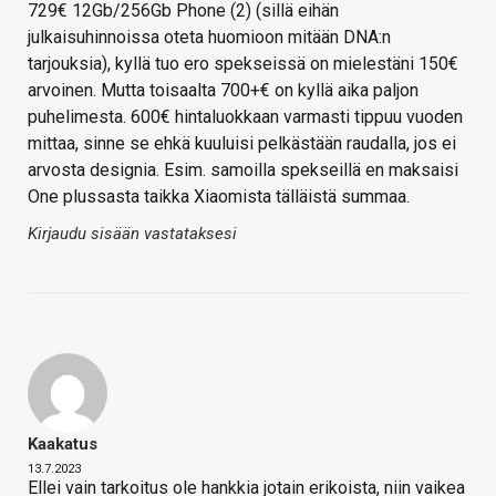
729€ 12Gb/256Gb Phone (2) (sillä eihän
julkaisuhinnoissa oteta huomioon mitään DNA:n
tarjouksia), kyllä tuo ero spekseissä on mielestäni 150€
arvoinen. Mutta toisaalta 700+€ on kyllä aika paljon
puhelimesta. 600€ hintaluokkaan varmasti tippuu vuoden
mittaa, sinne se ehkä kuuluisi pelkästään raudalla, jos ei
arvosta designia. Esim. samoilla spekseillä en maksaisi
One plussasta taikka Xiaomista tälläistä summaa.
Kirjaudu sisään vastataksesi
Kaakatus
13.7.2023
Ellei vain tarkoitus ole hankkia jotain erikoista, niin vaikea