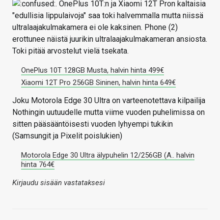
. OnePlus 10T:n ja Xiaomi 12T Pron kaltaisia
"edullisia lippulaivoja" saa toki halvemmalla mutta niissä
ultralaajakulmakamera ei ole kaksinen. Phone (2)
erottunee näistä juurikin ultralaajakulmakameran ansiosta.
Toki pitää arvostelut vielä tsekata.
OnePlus 10T 128GB Musta, halvin hinta 499€
Xiaomi 12T Pro 256GB Sininen, halvin hinta 649€
Joku Motorola Edge 30 Ultra on varteenotettava kilpailija
Nothingin uutuudelle mutta viime vuoden puhelimissa on
sitten pääsääntöisesti vuoden lyhyempi tukikin
(Samsungit ja Pixelit poislukien)
Motorola Edge 30 Ultra älypuhelin 12/256GB (A.. halvin
hinta 764€
Kirjaudu sisään vastataksesi