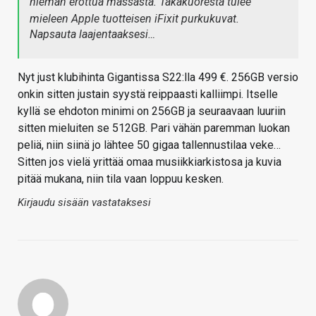
hieman erottua massasta. Takakuoresta tulee
mieleen Apple tuotteisen iFixit purkukuvat.
Napsauta laajentaaksesi…
Nyt just klubihinta Gigantissa S22:lla 499 €. 256GB versio
onkin sitten justain syystä reippaasti kalliimpi. Itselle
kyllä se ehdoton minimi on 256GB ja seuraavaan luuriin
sitten mieluiten se 512GB. Pari vähän paremman luokan
peliä, niin siinä jo lähtee 50 gigaa tallennustilaa veke…
Sitten jos vielä yrittää omaa musiikkiarkistosa ja kuvia
pitää mukana, niin tila vaan loppuu kesken.
Kirjaudu sisään vastataksesi