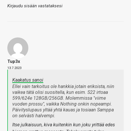
Kirjaudu sisään vastataksesi
Tup3x
13.7.2023
Kaakatus sanoi
Ellei vain tarkoitus ole hankkia jotain erikoista, niin
vaikea tätä olisi suositella, kun esim. S22 irtoaa
599/624e 128GB/256GB. Molemmissa "viime
vuoden prossu", vaikka Nothing onkin nopeampi.
Päivityslupaus yltää yhtä kauas ja tosiaan Samppa
on selvästi halvempi.
Itse julkaisuun, kiva kuitenkin kun joku yrittää edes