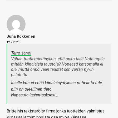
Juha Kokkonen
12.7.2023
Terro sanoi
Vähän tuota miettinytkin, että onko tällä Nothingilla
mitään kiinalaisia taustoja? Nopeasti katsomalla ei
ole, mutta onko vaan taustat sen verran hyvin
piilotettu.
Itselle kun ei enää kiinalaisyrityksen puhelinta tule,
niin on oleellinen tieto.
Napsauta laajentaaksesi…
Britteihin rekisteröity firma jonka tuotteiden valmistus
Kiinassa ja toiminnoista osa myös Kiinassa.