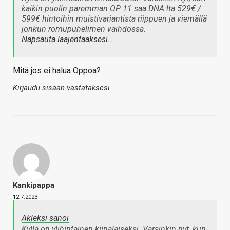
kaikin puolin paremman OP 11 saa DNA:lta 529€ /
599€ hintoihin muistivariantista riippuen ja viemällä
jonkun romupuhelimen vaihdossa.
Napsauta laajentaaksesi…
Mitä jos ei halua Oppoa?
Kirjaudu sisään vastataksesi
Kankipappa
12.7.2023
Akleksi sanoi
Kyllä on ylihintainen kiinalaiseksi. Varsinkin nyt, kun