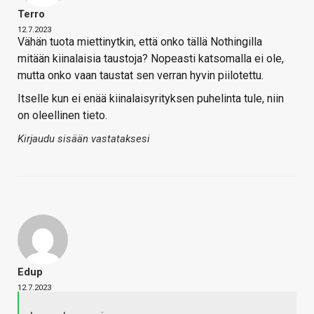
Terro
12.7.2023
Vähän tuota miettinytkin, että onko tällä Nothingilla
mitään kiinalaisia taustoja? Nopeasti katsomalla ei ole,
mutta onko vaan taustat sen verran hyvin piilotettu.
Itselle kun ei enää kiinalaisyrityksen puhelinta tule, niin
on oleellinen tieto.
Kirjaudu sisään vastataksesi
Edup
12.7.2023