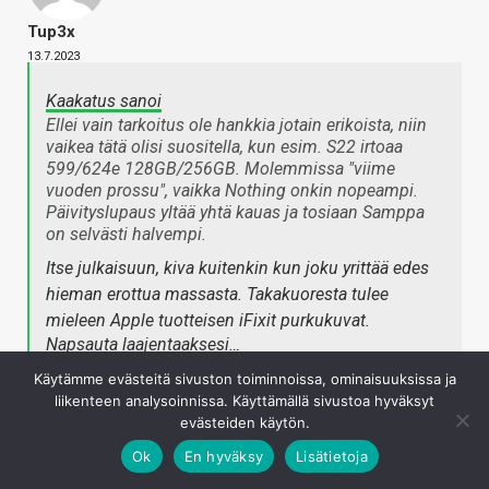
Tup3x
13.7.2023
Kaakatus sanoi
Ellei vain tarkoitus ole hankkia jotain erikoista, niin
vaikea tätä olisi suositella, kun esim. S22 irtoaa
599/624e 128GB/256GB. Molemmissa "viime
vuoden prossu", vaikka Nothing onkin nopeampi.
Päivityslupaus yltää yhtä kauas ja tosiaan Samppa
on selvästi halvempi.
Itse julkaisuun, kiva kuitenkin kun joku yrittää edes
hieman erottua massasta. Takakuoresta tulee
mieleen Apple tuotteisen iFixit purkukuvat.
Napsauta laajentaaksesi…
Käytämme evästeitä sivuston toiminnoissa, ominaisuuksissa ja
liikenteen analysoinnissa. Käyttämällä sivustoa hyväksyt
Nyt just klubihinta Gigantissa S22:lla 499 €. 256GB versio
evästeiden käytön.
onkin sitten justain syystä reippaasti kalliimpi. Itselle
Ok
En hyväksy
Lisätietoja
kyllä se ehdoton minimi on 256GB ja seuraavaan luuriin