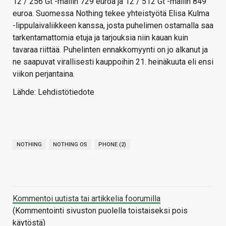
12 / 256 Gt -mallin 729 euroa ja 12 / 512 Gt -mallin 849
euroa. Suomessa Nothing tekee yhteistyötä Elisa Kulma
-lippulaivaliikkeen kanssa, josta puhelimen ostamalla saa
tarkentamattomia etuja ja tarjouksia niin kauan kuin
tavaraa riittää. Puhelinten ennakkomyynti on jo alkanut ja
ne saapuvat virallisesti kauppoihin 21. heinäkuuta eli ensi
viikon perjantaina.
Lähde: Lehdistötiedote
NOTHING
NOTHING OS
PHONE (2)
Kommentoi uutista tai artikkelia foorumilla
(Kommentointi sivuston puolella toistaiseksi pois
käytöstä)