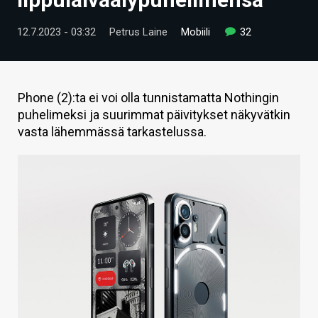
ARTIKKELIT
12.7.2023 - 03:32
Petrus Laine
Mobiili
32
VIDEOT
TECHBBS
Phone (2):ta ei voi olla tunnistamatta Nothingin
TIETOA
puhelimeksi ja suurimmat päivitykset näkyvätkin
vasta lähemmässä tarkastelussa.
HINTA.FI
KAUPPA
VAIHDA TEEMA
HAKU