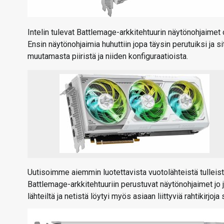
Intelin tulevat Battlemage-arkkitehtuurin näytönohjaimet
Ensin näytönohjaimia huhuttiin jopa täysin perutuiksi ja s
muutamasta piiristä ja niiden konfiguraatioista.
Uutisoimme aiemmin luotettavista vuotolähteistä tulleista
Battlemage-arkkitehtuuriin perustuvat näytönohjaimet jo
lähteiltä ja netistä löytyi myös asiaan liittyviä rahtikirjoja