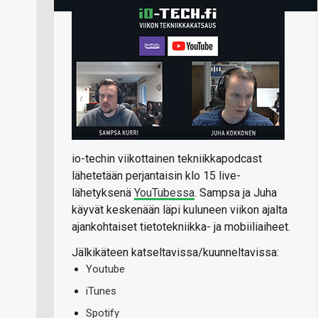
io-techin viikottainen tekniikkapodcast
lähetetään perjantaisin klo 15 live-
lähetyksenä
YouTubessa
. Sampsa ja Juha
käyvät keskenään läpi kuluneen viikon ajalta
ajankohtaiset tietotekniikka- ja mobiiliaiheet.
Jälkikäteen katseltavissa/kuunneltavissa:
Youtube
iTunes
Spotify