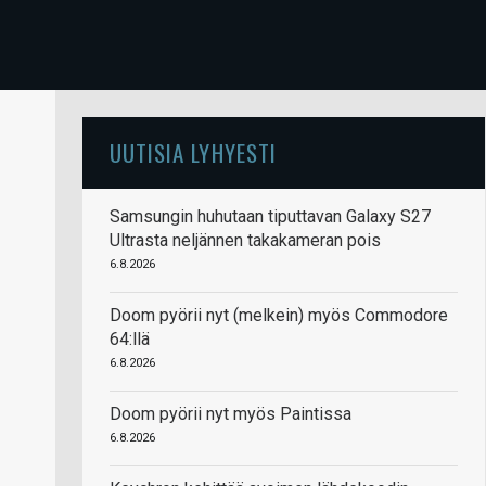
UUTISIA LYHYESTI
Samsungin huhutaan tiputtavan Galaxy S27
Ultrasta neljännen takakameran pois
6.8.2026
Doom pyörii nyt (melkein) myös Commodore
64:llä
6.8.2026
Doom pyörii nyt myös Paintissa
6.8.2026