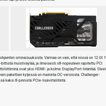
önohjainten ominaisuuksista. Varmaa on vain, että niissä on 12 Gt 
ttistä muistiväylää, ja ilmeisesti x8-nopeuteen rajoitettu PCI
ttöliittiminä ovat yksi HDMI- ja kolme DisplayPort-liitäntää. Steel
pien pakettien kyljessä on maininta OC-versiosta. Challenger-
 kaksi 8-pinnistä PCIe-lisävirtaliitintä.