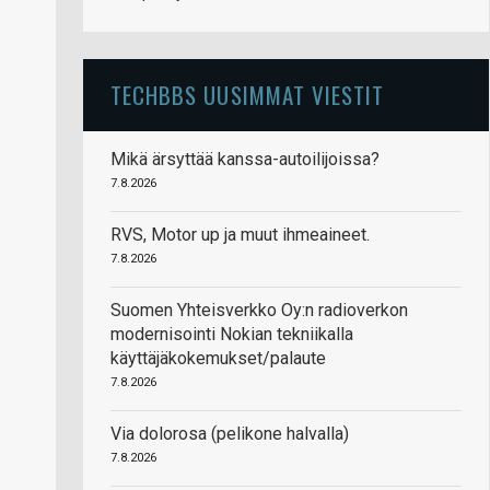
TECHBBS UUSIMMAT VIESTIT
Mikä ärsyttää kanssa-autoilijoissa?
7.8.2026
RVS, Motor up ja muut ihmeaineet.
7.8.2026
Suomen Yhteisverkko Oy:n radioverkon
modernisointi Nokian tekniikalla
käyttäjäkokemukset/palaute
7.8.2026
Via dolorosa (pelikone halvalla)
7.8.2026