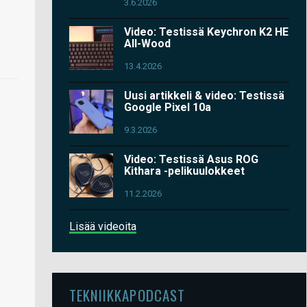
3.6.2026
Video: Testissä Keychron K2 HE
All-Wood
13.4.2026
Uusi artikkeli & video: Testissä
Google Pixel 10a
9.3.2026
Video: Testissä Asus ROG
Kithara -pelikuulokkeet
11.2.2026
Lisää videoita
TEKNIIKKAPODCAST