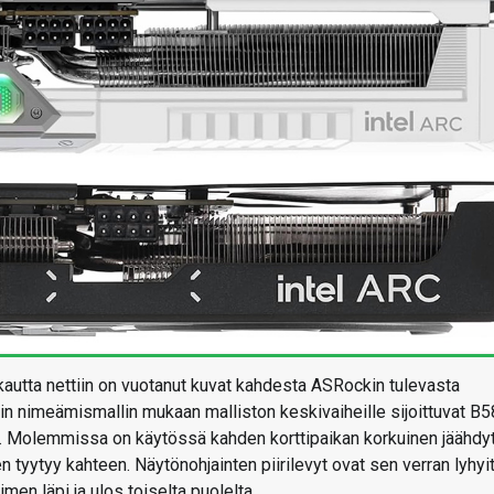
 kautta nettiin on vuotanut kuvat kahdesta ASRockin tulevasta
in nimeämismallin mukaan malliston keskivaiheille sijoittuvat B5
a. Molemmissa on käytössä kahden korttipaikan korkuinen jäähdyt
 tyytyy kahteen. Näytönohjainten piirilevyt ovat sen verran lyhyit
en läpi ja ulos toiselta puolelta.