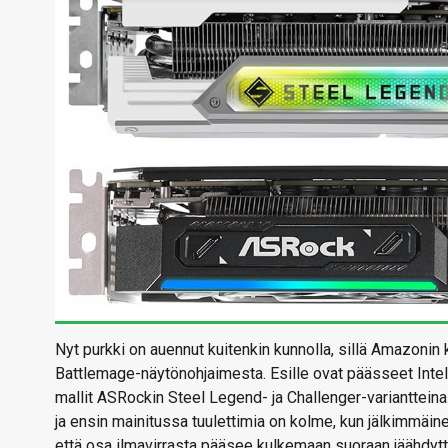
Nyt purkki on auennut kuitenkin kunnolla, sillä Amazonin
Battlemage-näytönohjaimesta. Esille ovat päässeet Intel
mallit ASRockin Steel Legend- ja Challenger-varianttein
ja ensin mainitussa tuulettimia on kolme, kun jälkimmäinen
että osa ilmavirrasta pääsee kulkemaan suoraan jäähdyttim