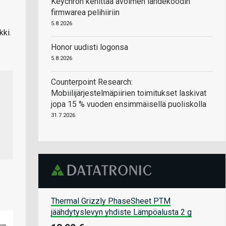
Keychron kehittää avoimen lähdekoodin
firmwarea pelihiiriin
5.8.2026
kki.
Honor uudisti logonsa
5.8.2026
Counterpoint Research:
Mobiilijärjestelmäpiirien toimitukset laskivat
jopa 15 % vuoden ensimmäisellä puoliskolla
31.7.2026
Thermal Grizzly PhaseSheet PTM
jäähdytyslevyn yhdiste Lämpöalusta 2 g