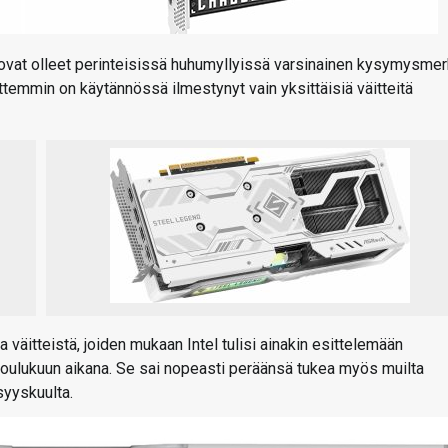
 ovat olleet perinteisissä huhumyllyissä varsinainen kysymysmer
ittemmin on käytännössä ilmestynyt vain yksittäisiä väitteitä
 väitteistä, joiden mukaan Intel tulisi ainakin esittelemään
 joulukuun aikana. Se sai nopeasti peräänsä tukea myös muilta
 syyskuulta.