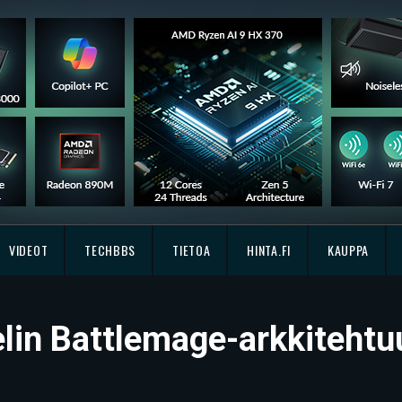
VIDEOT
TECHBBS
TIETOA
HINTA.FI
KAUPPA
elin Battlemage-arkkitehtu