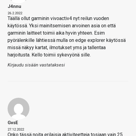
J4nnu
26.2.2022
Täällä ollut garminin vivoactiv4 nyt reilun vuoden
käytössä. Yksi mainitsemisen arvoinen asia on että
garminin laitteet toimii aika hyvin yhteen. Esim
pyörälenkille lähtiessä mulla on edge explorer käytössä
missä näkyy kartat, ilmotukset yms ja tallentaa
harjoitusta. Kello toimii sykevyönä sille.
Kirjaudu sisään vastataksesi
GvsE
27.12.2022
Onko tässä noita erilaisia aktiviteetteja tosiaan vain 25