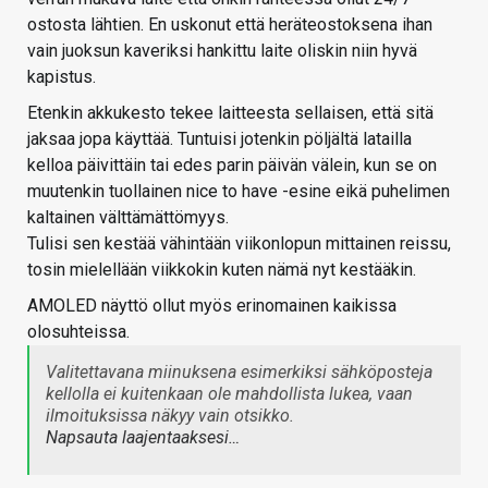
ostosta lähtien. En uskonut että heräteostoksena ihan
vain juoksun kaveriksi hankittu laite oliskin niin hyvä
kapistus.
Etenkin akkukesto tekee laitteesta sellaisen, että sitä
jaksaa jopa käyttää. Tuntuisi jotenkin pöljältä latailla
kelloa päivittäin tai edes parin päivän välein, kun se on
muutenkin tuollainen nice to have -esine eikä puhelimen
kaltainen välttämättömyys.
Tulisi sen kestää vähintään viikonlopun mittainen reissu,
tosin mielellään viikkokin kuten nämä nyt kestääkin.
AMOLED näyttö ollut myös erinomainen kaikissa
olosuhteissa.
Valitettavana miinuksena esimerkiksi sähköposteja
kellolla ei kuitenkaan ole mahdollista lukea, vaan
ilmoituksissa näkyy vain otsikko.
Napsauta laajentaaksesi…