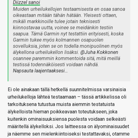
Diizzel sanoi
Muiden urheilukellojen testaamisesta en osaa sanoa
oikeastaan mitään tähän hätään. Yleisesti ottaen,
mikäli markkinoille tulee jotain teknisesti
kiinnostavaa uutta, voinee se meidänkin testiin
saapua. Tämä Garmin nyt testattiin erityisesti, koska
Garmin tukee myös kolmannen osapuolen
sovelluksia, joten se on todella monipuolinen myös
älykellona urheilukellon lisäksi.
@Juha Kokkonen
osannee paremmin kommentoida sitä, mitä meillä
testissä todennäköisesti voidaan nähdä.
Napsauta laajentaaksesi…
Ei ole ainakaan tällä hetkellä suunnitelmissa varsinaisia
urheilukelloja lähteä testaamaan – tässä artikkelissa oli
tarkoituksena tutustua muista aiemmin testatuista
älykelloista hieman poikkeavaan toteutukseen, joka
kuitenkin ominaisuuksiensa puolesta voidaan selkeästi
määritellä älykelloksi. Jos laitteessa on älyominaisuudet
ja näemme sen mielenkiintoiseksi testattavaksi, otamme