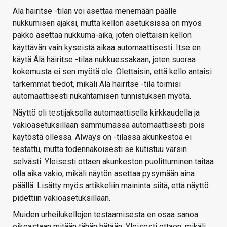
Älä häiritse -tilan voi asettaa menemään päälle
nukkumisen ajaksi, mutta kellon asetuksissa on myös
pakko asettaa nukkuma-aika, joten olettaisin kellon
käyttävän vain kyseistä aikaa automaattisesti. Itse en
käytä Älä häiritse -tilaa nukkuessakaan, joten suoraa
kokemusta ei sen myötä ole. Olettaisin, että kello antaisi
tarkemmat tiedot, mikäli Älä häiritse -tila toimisi
automaattisesti nukahtamisen tunnistuksen myötä.
Näyttö oli testijaksolla automaattisella kirkkaudella ja
vakioasetuksillaan sammumassa automaattisesti pois
käytöstä ollessa. Always on -tilassa akunkestoa ei
testattu, mutta todennäköisesti se kutistuu varsin
selvästi. Yleisesti ottaen akunkeston puolittuminen taitaa
olla aika vakio, mikäli näytön asettaa pysymään aina
päällä. Lisätty myös artikkeliin maininta siitä, että näyttö
pidettiin vakioasetuksillaan.
Muiden urheilukellojen testaamisesta en osaa sanoa
oikeastaan mitään tähän hätään. Yleisesti ottaen, mikäli