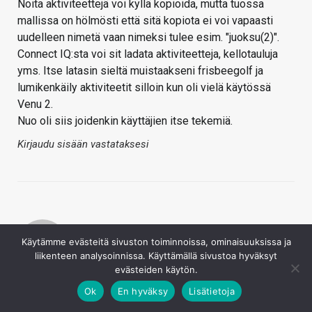
Noita aktiviteettejä voi kyllä kopioida, mutta tuossa
mallissa on hölmösti että sitä kopiota ei voi vapaasti
uudelleen nimetä vaan nimeksi tulee esim. "juoksu(2)".
Connect IQ:sta voi sit ladata aktiviteetteja, kellotauluja
yms. Itse latasin sieltä muistaakseni frisbeegolf ja
lumikenkäily aktiviteetit silloin kun oli vielä käytössä
Venu 2.
Nuo oli siis joidenkin käyttäjien itse tekemiä.
Kirjaudu sisään vastataksesi
Käytämme evästeitä sivuston toiminnoissa, ominaisuuksissa ja
liikenteen analysoinnissa. Käyttämällä sivustoa hyväksyt
evästeiden käytön.
Mava
Ok
En hyväksy
Lisätietoja
28.12.2022
Tuplat