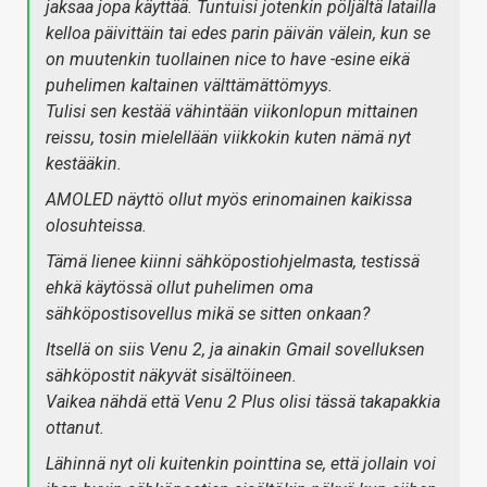
jaksaa jopa käyttää. Tuntuisi jotenkin pöljältä latailla
kelloa päivittäin tai edes parin päivän välein, kun se
on muutenkin tuollainen nice to have -esine eikä
puhelimen kaltainen välttämättömyys.
Tulisi sen kestää vähintään viikonlopun mittainen
reissu, tosin mielellään viikkokin kuten nämä nyt
kestääkin.
AMOLED näyttö ollut myös erinomainen kaikissa
olosuhteissa.
Tämä lienee kiinni sähköpostiohjelmasta, testissä
ehkä käytössä ollut puhelimen oma
sähköpostisovellus mikä se sitten onkaan?
Itsellä on siis Venu 2, ja ainakin Gmail sovelluksen
sähköpostit näkyvät sisältöineen.
Vaikea nähdä että Venu 2 Plus olisi tässä takapakkia
ottanut.
Lähinnä nyt oli kuitenkin pointtina se, että jollain voi