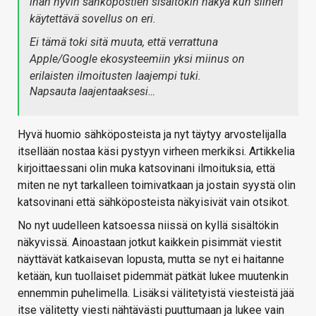
ihan hyvin sähköpostien sisältökin näkyä kun siihen
käytettävä sovellus on eri.
Ei tämä toki sitä muuta, että verrattuna
Apple/Google ekosysteemiin yksi miinus on
erilaisten ilmoitusten laajempi tuki.
Napsauta laajentaaksesi…
Hyvä huomio sähköposteista ja nyt täytyy arvostelijalla
itsellään nostaa käsi pystyyn virheen merkiksi. Artikkelia
kirjoittaessani olin muka katsovinani ilmoituksia, että
miten ne nyt tarkalleen toimivatkaan ja jostain syystä olin
katsovinani että sähköposteista näkyisivät vain otsikot.
No nyt uudelleen katsoessa niissä on kyllä sisältökin
näkyvissä. Ainoastaan jotkut kaikkein pisimmät viestit
näyttävät katkaisevan lopusta, mutta se nyt ei haitanne
ketään, kun tuollaiset pidemmät pätkät lukee muutenkin
ennemmin puhelimella. Lisäksi välitetyistä viesteistä jää
itse välitetty viesti nähtävästi puuttumaan ja lukee vain