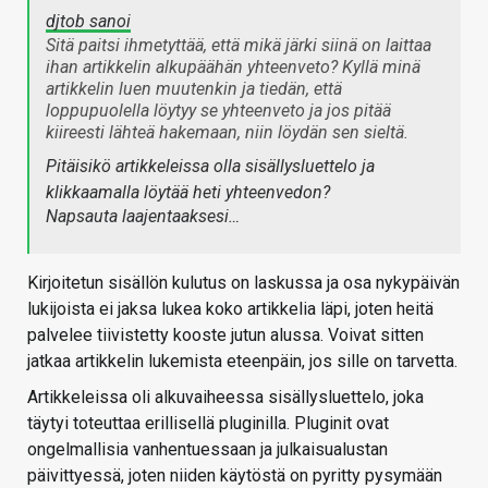
djtob sanoi
Sitä paitsi ihmetyttää, että mikä järki siinä on laittaa
ihan artikkelin alkupäähän yhteenveto? Kyllä minä
artikkelin luen muutenkin ja tiedän, että
loppupuolella löytyy se yhteenveto ja jos pitää
kiireesti lähteä hakemaan, niin löydän sen sieltä.
Pitäisikö artikkeleissa olla sisällysluettelo ja
klikkaamalla löytää heti yhteenvedon?
Napsauta laajentaaksesi…
Kirjoitetun sisällön kulutus on laskussa ja osa nykypäivän
lukijoista ei jaksa lukea koko artikkelia läpi, joten heitä
palvelee tiivistetty kooste jutun alussa. Voivat sitten
jatkaa artikkelin lukemista eteenpäin, jos sille on tarvetta.
Artikkeleissa oli alkuvaiheessa sisällysluettelo, joka
täytyi toteuttaa erillisellä pluginilla. Pluginit ovat
ongelmallisia vanhentuessaan ja julkaisualustan
päivittyessä, joten niiden käytöstä on pyritty pysymään