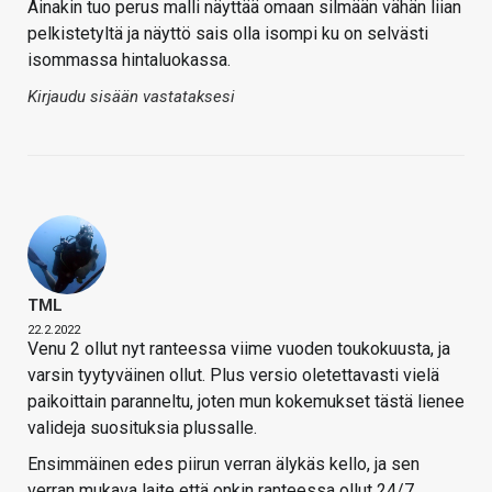
Ainakin tuo perus malli näyttää omaan silmään vähän liian
pelkistetyltä ja näyttö sais olla isompi ku on selvästi
isommassa hintaluokassa.
Kirjaudu sisään vastataksesi
TML
22.2.2022
Venu 2 ollut nyt ranteessa viime vuoden toukokuusta, ja
varsin tyytyväinen ollut. Plus versio oletettavasti vielä
paikoittain paranneltu, joten mun kokemukset tästä lienee
valideja suosituksia plussalle.
Ensimmäinen edes piirun verran älykäs kello, ja sen
verran mukava laite että onkin ranteessa ollut 24/7