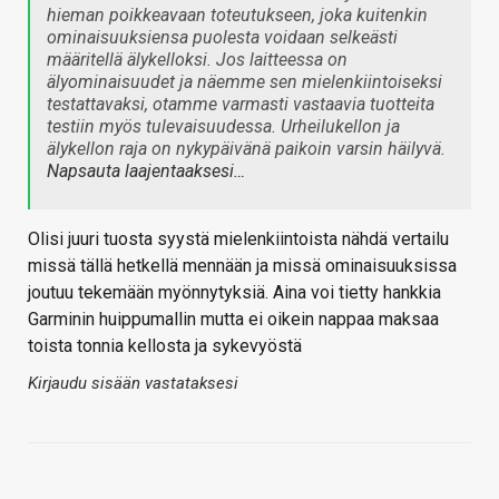
hieman poikkeavaan toteutukseen, joka kuitenkin
ominaisuuksiensa puolesta voidaan selkeästi
määritellä älykelloksi. Jos laitteessa on
älyominaisuudet ja näemme sen mielenkiintoiseksi
testattavaksi, otamme varmasti vastaavia tuotteita
testiin myös tulevaisuudessa. Urheilukellon ja
älykellon raja on nykypäivänä paikoin varsin häilyvä.
Napsauta laajentaaksesi…
Olisi juuri tuosta syystä mielenkiintoista nähdä vertailu
missä tällä hetkellä mennään ja missä ominaisuuksissa
joutuu tekemään myönnytyksiä. Aina voi tietty hankkia
Garminin huippumallin mutta ei oikein nappaa maksaa
toista tonnia kellosta ja sykevyöstä
Kirjaudu sisään vastataksesi