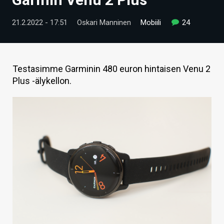
ARTIKKELIT
21.2.2022 - 17:51
Oskari Manninen
Mobiili
24
VIDEOT
TECHBBS
Testasimme Garminin 480 euron hintaisen Venu 2
TIETOA
Plus -älykellon.
HINTA.FI
KAUPPA
VAIHDA TEEMA
HAKU