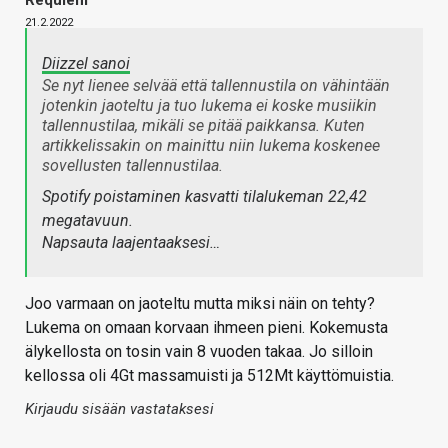
Requiem
21.2.2022
Diizzel sanoi
Se nyt lienee selvää että tallennustila on vähintään
jotenkin jaoteltu ja tuo lukema ei koske musiikin
tallennustilaa, mikäli se pitää paikkansa. Kuten
artikkelissakin on mainittu niin lukema koskenee
sovellusten tallennustilaa.
Spotify poistaminen kasvatti tilalukeman 22,42
megatavuun.
Napsauta laajentaaksesi…
Joo varmaan on jaoteltu mutta miksi näin on tehty?
Lukema on omaan korvaan ihmeen pieni. Kokemusta
älykellosta on tosin vain 8 vuoden takaa. Jo silloin
kellossa oli 4Gt massamuisti ja 512Mt käyttömuistia.
Kirjaudu sisään vastataksesi