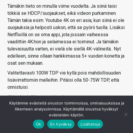
Tämäkin tieto on minulla viime vuodelta. Ja siinä taisi
tökkiä se HDCP/suojaukset, eikä videon purkaminen.
Tämän takia esim. Youtube 4K on eri asia, kun siinä ei ole
suojauksia ja helposti uskon, että se pyörii tuolla. Lisäksi
Netflixillä on se oma appi, jota jossain vaiheessa
vaadittiin 4K:hon ja selaimessa ei toiminut. Ja tämäkin
tulevaisuutta varten, ei vielä ole siellä 4K-välineitä.. Nyt
edelleen, sinne ollaan hankkimassa 5+ vuoden konetta ja
osat sen mukaan.
Valitettavasti 100W TDP vie kyllä pois mahdollisuuden
lisävirrattomiin malleihin. Pitäisi olla 50-75W TDP, että
onnistuisi.
Kirjaudu sisään vastataksesi
Käytämme evästeitä sivuston toiminnoissa, ominaisuuksissa ja
liikenteen analysoinnissa. Käyttämällä sivustoa hyväksyt
evästeiden käytön.
Ok
En hyväksy
Lisätietoja