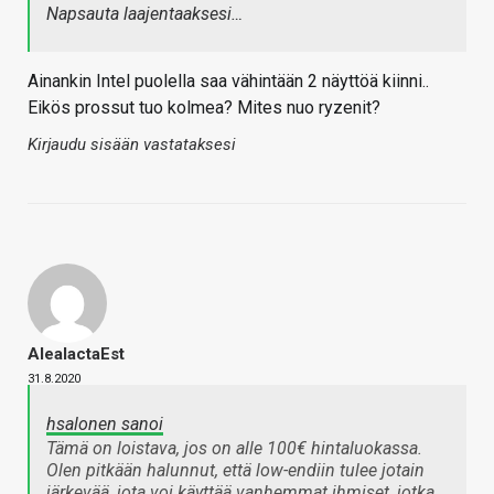
Napsauta laajentaaksesi…
Ainankin Intel puolella saa vähintään 2 näyttöä kiinni..
Eikös prossut tuo kolmea? Mites nuo ryzenit?
Kirjaudu sisään vastataksesi
AleaIactaEst
31.8.2020
hsalonen sanoi
Tämä on loistava, jos on alle 100€ hintaluokassa.
Olen pitkään halunnut, että low-endiin tulee jotain
järkevää, jota voi käyttää vanhemmat ihmiset, jotka