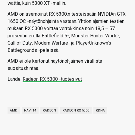
wattia, kuin 5300 XT -mallin.
AMD on asemoinut RX 5300:n testeissään NVIDIAn GTX
1650 OC -näytönohjainta vastaan. Yhtiön ajamien testien
mukaan RX 5300 voittaa verrokkinsa noin 18,5 – 57
prosentin erolla Battlefield 5-, Monster Hunter World-,
Call of Duty: Modern Warfare- ja PlayerUnknown’s
Battlegrounds -peleissä.
AMD ei ole kertonut näytönohjaimen virallista
suositushintaa.
Lähde:
Radeon RX 5300 -tuotesivut
AMD
NAVI 14
RADEON
RADEON RX 5300
RDNA