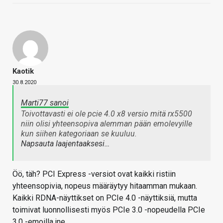
Kaotik
30.8.2020
Marti77 sanoi
Toivottavasti ei ole pcie 4.0 x8 versio mitä rx5500
niin olisi yhteensopiva alemman pään emolevyille
kun siihen kategoriaan se kuuluu.
Napsauta laajentaaksesi…
Öö, täh? PCI Express -versiot ovat kaikki ristiin
yhteensopivia, nopeus määräytyy hitaamman mukaan.
Kaikki RDNA-näyttikset on PCIe 4.0 -näyttiksiä, mutta
toimivat luonnollisesti myös PCIe 3.0 -nopeudella PCIe
3.0 -emoilla jne.