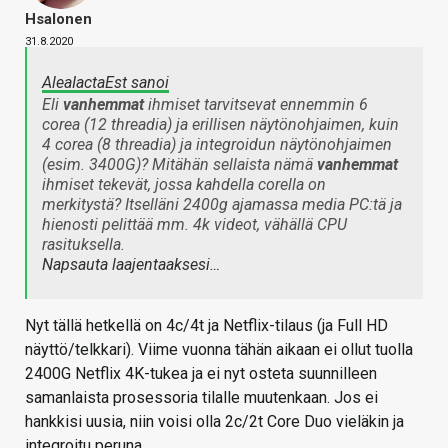
Hsalonen
31.8.2020
AleaIactaEst sanoi
Eli
vanhemmat
ihmiset tarvitsevat ennemmin 6
corea (12 threadia) ja erillisen näytönohjaimen, kuin
4 corea (8 threadia) ja integroidun näytönohjaimen
(esim. 3400G)? Mitähän sellaista nämä
vanhemmat
ihmiset tekevät, jossa kahdella corella on
merkitystä? Itselläni 2400g ajamassa media PC:tä ja
hienosti pelittää mm. 4k videot, vähällä CPU
rasituksella.
Napsauta laajentaaksesi…
Nyt tällä hetkellä on 4c/4t ja Netflix-tilaus (ja Full HD
näyttö/telkkari). Viime vuonna tähän aikaan ei ollut tuolla
2400G Netflix 4K-tukea ja ei nyt osteta suunnilleen
samanlaista prosessoria tilalle muutenkaan. Jos ei
hankkisi uusia, niin voisi olla 2c/2t Core Duo vieläkin ja
integroitu peruna.