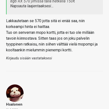
8gb RX 570 jimissä tällä hetkellä 150€
Napsauta laajentaaksesi…
Lakkautetaan se 570 jotta sitä ei enää saa, niin
korkeampi hinta ei haittaa.
Tuo on senverran mopo kortti, jotta ei tuo ole millään
tavoin kiinnostava. Sitten taas jos on joku palvelin
tyyppinen ratkaisu, niin siihen välttää vielä mopompi ja
kooltaankin mielummin pienempi kortti..
Kirjaudu sisään vastataksesi
Hsalonen