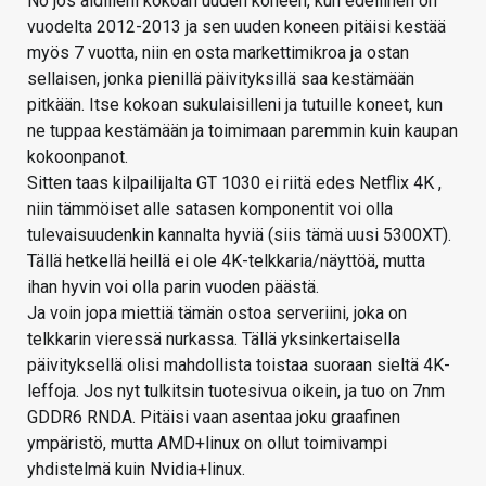
No jos äidilleni kokoan uuden koneen, kun edellinen on
vuodelta 2012-2013 ja sen uuden koneen pitäisi kestää
myös 7 vuotta, niin en osta markettimikroa ja ostan
sellaisen, jonka pienillä päivityksillä saa kestämään
pitkään. Itse kokoan sukulaisilleni ja tutuille koneet, kun
ne tuppaa kestämään ja toimimaan paremmin kuin kaupan
kokoonpanot.
Sitten taas kilpailijalta GT 1030 ei riitä edes Netflix 4K ,
niin tämmöiset alle satasen komponentit voi olla
tulevaisuudenkin kannalta hyviä (siis tämä uusi 5300XT).
Tällä hetkellä heillä ei ole 4K-telkkaria/näyttöä, mutta
ihan hyvin voi olla parin vuoden päästä.
Ja voin jopa miettiä tämän ostoa serveriini, joka on
telkkarin vieressä nurkassa. Tällä yksinkertaisella
päivityksellä olisi mahdollista toistaa suoraan sieltä 4K-
leffoja. Jos nyt tulkitsin tuotesivua oikein, ja tuo on 7nm
GDDR6 RNDA. Pitäisi vaan asentaa joku graafinen
ympäristö, mutta AMD+linux on ollut toimivampi
yhdistelmä kuin Nvidia+linux.