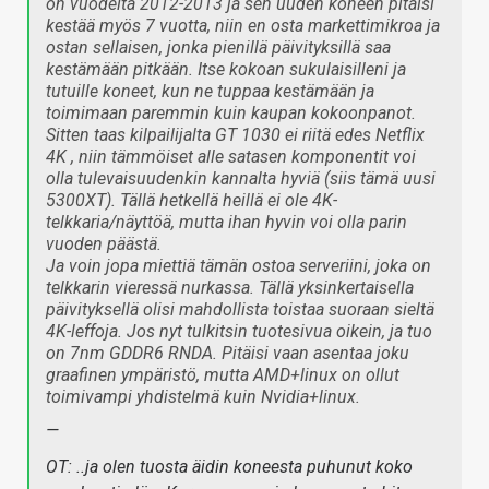
on vuodelta 2012-2013 ja sen uuden koneen pitäisi
kestää myös 7 vuotta, niin en osta markettimikroa ja
ostan sellaisen, jonka pienillä päivityksillä saa
kestämään pitkään. Itse kokoan sukulaisilleni ja
tutuille koneet, kun ne tuppaa kestämään ja
toimimaan paremmin kuin kaupan kokoonpanot.
Sitten taas kilpailijalta GT 1030 ei riitä edes Netflix
4K , niin tämmöiset alle satasen komponentit voi
olla tulevaisuudenkin kannalta hyviä (siis tämä uusi
5300XT). Tällä hetkellä heillä ei ole 4K-
telkkaria/näyttöä, mutta ihan hyvin voi olla parin
vuoden päästä.
Ja voin jopa miettiä tämän ostoa serveriini, joka on
telkkarin vieressä nurkassa. Tällä yksinkertaisella
päivityksellä olisi mahdollista toistaa suoraan sieltä
4K-leffoja. Jos nyt tulkitsin tuotesivua oikein, ja tuo
on 7nm GDDR6 RNDA. Pitäisi vaan asentaa joku
graafinen ympäristö, mutta AMD+linux on ollut
toimivampi yhdistelmä kuin Nvidia+linux.
—
OT: ..ja olen tuosta äidin koneesta puhunut koko