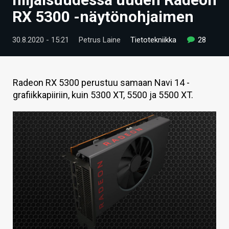
ARTIKKELIT
RX 5300 -näytönohjaimen
VIDEOT
30.8.2020 - 15:21
Petrus Laine
Tietotekniikka
28
TECHBBS
TIETOA
Radeon RX 5300 perustuu samaan Navi 14 -
grafiikkapiiriin, kuin 5300 XT, 5500 ja 5500 XT.
HINTA.FI
KAUPPA
VAIHDA TEEMA
HAKU