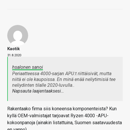
Kaotik
31.8.2020
hsalonen sanoi
Periaatteessa 4000-sarjan APU:t riittäisivät, mutta
niitä ei ole kaupoissa. En minä enää neliytimisiä tee
neliydinten tilalle 2020-luvulla..
Napsauta laajentaaksesi…
Rakentaako firma siis koneensa komponenteista? Kun
kyllä OEM-valmistajat tarjoavat Ryzen 4000 -APU-
kokoonpanoja (ainakin listattuina, Suomen saatavuudesta
en vanno)