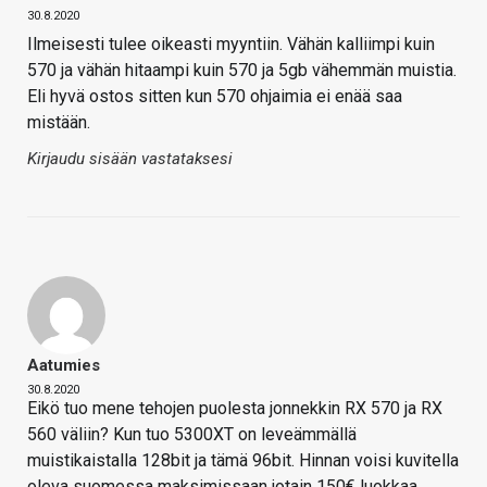
30.8.2020
Ilmeisesti tulee oikeasti myyntiin. Vähän kalliimpi kuin
570 ja vähän hitaampi kuin 570 ja 5gb vähemmän muistia.
Eli hyvä ostos sitten kun 570 ohjaimia ei enää saa
mistään.
Kirjaudu sisään vastataksesi
Aatumies
30.8.2020
Eikö tuo mene tehojen puolesta jonnekkin RX 570 ja RX
560 väliin? Kun tuo 5300XT on leveämmällä
muistikaistalla 128bit ja tämä 96bit. Hinnan voisi kuvitella
oleva suomessa maksimissaan jotain 150€ luokkaa.