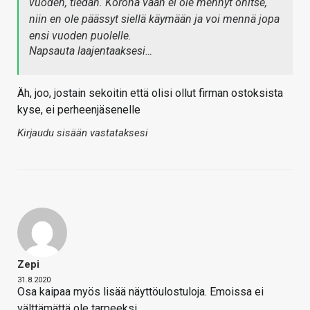
vuoden, tiedän. Korona vaan ei ole mennyt ohitse,
niin en ole päässyt siellä käymään ja voi mennä jopa
ensi vuoden puolelle.
Napsauta laajentaaksesi…
Äh, joo, jostain sekoitin että olisi ollut firman ostoksista
kyse, ei perheenjäsenelle
Kirjaudu sisään vastataksesi
Zepi
31.8.2020
Osa kaipaa myös lisää näyttöulostuloja. Emoissa ei
välttämättä ole tarpeeksi.