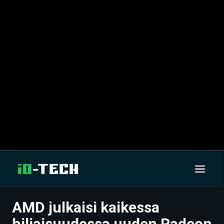
AMD julkaisi kaikessa
UUTISET
hiljaisuudessa uuden Radeon