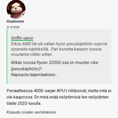
Hsalonen
31.8.2020
Griffin sanoi
Eikös AMD:llä ole vallan hyvin peruskäyttöön sopivia
ryzeneitä näyttiksillä.. Pari konetta kasasin tuossa
muutama viikko sitten..
Mikäs tuossa Ryzen 3200G:ssä on muuten vika
(peruskäyttöön)?
Napsauta laajentaaksesi…
Periaatteessa 4000-sarjan APU:t riittäisivät, mutta niitä ei
ole kaupoissa. En minä enää neliytimisiä tee neliydinten
tilalle 2020-luvulla..
Kirjaudu sisään vastataksesi