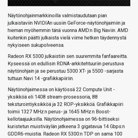
Näytönohjainmarkkinoilla valmistaudutaan pian
julkaistaviin NVIDIAn uusiin GeForce-näytönohjaimiin ja
hieman myöhemmin tänä vuonna AMD:n Big Naviin. AMD
kuitenkin päätti julkaista vielä viime hetken täydennystä
nykyiseen sukupolveensa.
Radeon RX 5300 julkaistiin sen suuremmita fanfaareitta.
Kyseessä on edullisin RDNA-arkkitehtuuriin perustuva
näytönohjain ja se perustuu 5300 XT- ja 5500 -sarjasta
tuttuun Navi 14 -grafiikkapiiriin.
Näytönohjaimessa on käytössä 22 Compute Unit -
yksikköä eli 1408 stream-prosessoria, 88
teksturointiyksikköä ja 32 ROP-yksikköä. Grafiikkapiiri
toimii 1327 MHz:n perus- ja 1645 MHz:n Boost-
kellotaajuuksilla. Näytönohjaimessa on 96-bittiseksi
kuristetun muistiväylän jatkeena 3 gigatavua 14 Gbps:n
GDDR6-muistia. Radeon RX 5300:n TDP on sama 100