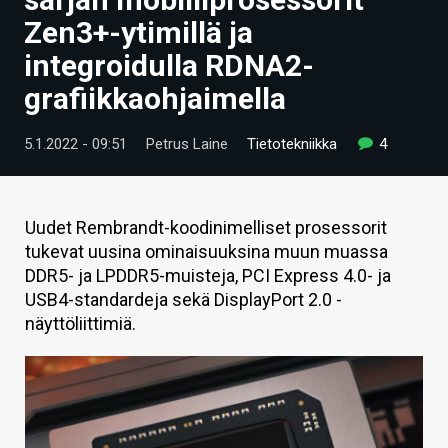
ARTIKKELIT
Zen3+-ytimillä ja
integroidulla RDNA2-
VIDEOT
grafiikkaohjaimella
TECHBBS
5.1.2022 - 09:51
Petrus Laine
Tietotekniikka
4
TIETOA
HINTA.FI
Uudet Rembrandt-koodinimelliset prosessorit
KAUPPA
tukevat uusina ominaisuuksina muun muassa
DDR5- ja LPDDR5-muisteja, PCI Express 4.0- ja
VAIHDA TEEMA
USB4-standardeja sekä DisplayPort 2.0 -
näyttöliittimiä.
HAKU