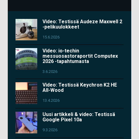
Video: Testissä Audeze Maxwell 2
-pelikuulokkeet
15.6.2026
Video: io-techin
messuosastoraportit Computex
2026 -tapahtumasta
3.6.2026
Video: Testissä Keychron K2 HE
All-Wood
13.4.2026
Uusi artikkeli & video: Testissä
Google Pixel 10a
9.3.2026