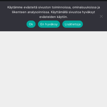
© S&J Media Oy
Käytämme evästeitä sivuston toiminnoissa, ominaisuuksissa ja
liikenteen analysoinnissa. Käyttämällä sivustoa hyväksyt
evästeiden käytön.
Ok
En hyväksy
Lisätietoja
;