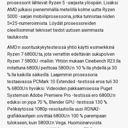
prosessorit lähtevät Ryzen 5 -sarjasta ylöspäin. Lisäksi
AMD julkaisi pienemmällä metelillä kolme uutta Ryzen
5000 -sarjan mobiiliprosessoria, jotka tunnistaa niiden
5×25-numeroinnista. Löydät prosessoreiden
oleellisimmat tekniset tiedot uutisen aiemmasta
taulukosta.
AMD:n suorituskykytesteissä yhtiö käytti esimerkkinä
Ryzen 7 6800U:ta, jota verrattiin edeltävän sukupolven
Ryzen 7 5800U -malliin. Yhtiön mukaan Cinebench R23:lla
mitattuna 6800U peittoaa 5800U:n 10 %:lla yhdellä ja 30
%:lla kaikilla säikeillä. Laajemmin prosessoria
testaavassa PCMark 10 Extended -testissä eroa tuli 30
% 6800U:n hyväksi. Videoiden pakkaamisessa Puget
Systemsin Adobe Premiere Pro -testissä ero 6800U:n
eduksi on jopa 70 %, Blender GPU -testissä 130 %.
Pelikäytössä 1080p-resoluutiolla uusi RDNA2-
grafiikkaohjain siivittää 6800U:n 100 % parempaan
tulokseen, kuin 5800U:n Vega. Huomionarvoista