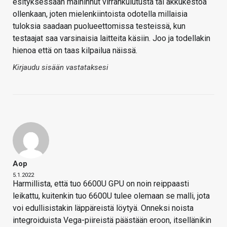
esityksessään maininnut virrankulutusta tai akkukestoa
ollenkaan, joten mielenkiintoista odotella millaisia
tuloksia saadaan puolueettomissa testeissä, kun
testaajat saa varsinaisia laitteita käsiin. Joo ja todellakin
hienoa että on taas kilpailua näissä.
Kirjaudu sisään vastataksesi
Aop
5.1.2022
Harmillista, että tuo 6600U GPU on noin reippaasti
leikattu, kuitenkin tuo 6600U tulee olemaan se malli, jota
voi edullisistakin läppäreistä löytyä. Onneksi noista
integroiduista Vega-piireistä päästään eroon, itsellänikin