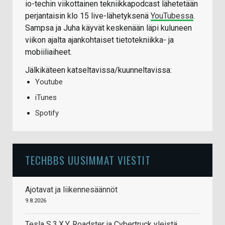
io-techin viikottainen tekniikkapodcast lähetetään
perjantaisin klo 15 live-lähetyksenä
YouTubessa
.
Sampsa ja Juha käyvät keskenään läpi kuluneen
viikon ajalta ajankohtaiset tietotekniikka- ja
mobiiliaiheet.
Jälkikäteen katseltavissa/kuunneltavissa:
Youtube
iTunes
Spotify
TECHBBS UUSIMMAT VIESTIT
Ajotavat ja liikennesäännöt
9.8.2026
Tesla S,3,X,Y, Roadster ja Cybertruck yleistä