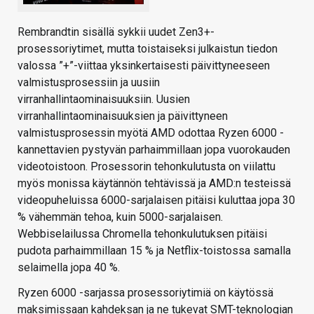
Rembrandtin sisällä sykkii uudet Zen3+-
prosessoriytimet, mutta toistaiseksi julkaistun tiedon
valossa ”+”-viittaa yksinkertaisesti päivittyneeseen
valmistusprosessiin ja uusiin
virranhallintaominaisuuksiin. Uusien
virranhallintaominaisuuksien ja päivittyneen
valmistusprosessin myötä AMD odottaa Ryzen 6000 -
kannettavien pystyvän parhaimmillaan jopa vuorokauden
videotoistoon. Prosessorin tehonkulutusta on viilattu
myös monissa käytännön tehtävissä ja AMD:n testeissä
videopuheluissa 6000-sarjalaisen pitäisi kuluttaa jopa 30
% vähemmän tehoa, kuin 5000-sarjalaisen.
Webbiselailussa Chromella tehonkulutuksen pitäisi
pudota parhaimmillaan 15 % ja Netflix-toistossa samalla
selaimella jopa 40 %.
Ryzen 6000 -sarjassa prosessoriytimiä on käytössä
maksimissaan kahdeksan ja ne tukevat SMT-teknologian