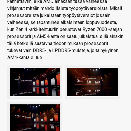
kannettaviin, eikä AMD ainakaan tässä vaiheessa
vihjannut mitään mahdollisista työpöytäversioista. Mikäli
prosessoreista julkaistaan työpöytäversiot jossain
vaiheessa, se tapahtunee aikaisintaan loppuvuodesta,
kun Zen 4 -arkkitehtuuriin perustuvat Ryzen 7000 -sarjan
prosessorit ja AM5-kanta on saatu julkaistua, sillä ainakin
tällä hetkellä saatavna tiedon mukaan prosessorit
tukevat vain DDR5- ja LPDDR5-muisteja, joita nykyinen
AM4-kanta ei tue.