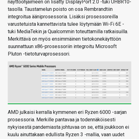
näyttöohjaimeen on lisätty DisplayPort 2.0 -tuki UHBR10-
tasolla. Taustamelun poisto on osa Rembrandtiin
integroitua ääniprosessoria. Lisäksi prosessoreilla
varustetuista kannettavista tulee löytymään Wi-Fi 6E -
tuki MediaTekin ja Qualcommin toteuttamilla ratkaisuilla.
Merkittävä on myös ensimmäinen tietokonekäyttöön
suunnattuun x86-prosessoriin integroitu Microsoft
Pluton -tietoturvaprosessori.
AMD julkaisi kerralla kymmenen eri Ryzen 6000 -sarjan
prosessoria. Merkille pantavaa ja todennäköisesti
nykyisestä pandemiasta johtuvaa on se, että joukkoon ei
kuulu ainuttakaan edullista Ryzen 3 -mallia, vaan uudet