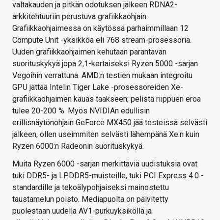
valtakauden ja pitkän odotuksen jälkeen RDNA2-
arkkitehtuuriin perustuva grafiikkaohjain.
Grafiikkaohjaimessa on käytössä parhaimmillaan 12
Compute Unit -yksikköä eli 768 stream-prosessoria.
Uuden grafiikkaohjaimen kehutaan parantavan
suorituskykyä jopa 2,1-kertaiseksi Ryzen 5000 -sarjan
Vegoihin verrattuna. AMD:n testien mukaan integroitu
GPU jättää Intelin Tiger Lake -prosessoreiden Xe-
grafiikkaohjaimen kauas taakseen; pelistä riippuen eroa
tulee 20-200 %. Myös NVIDIAn edullisin
erillisnäytönohjain GeForce MX450 jää testeissä selvästi
jälkeen, ollen useimmiten selvästi lähempänä Xe:n kuin
Ryzen 6000:n Radeonin suorituskykyä.
Muita Ryzen 6000 -sarjan merkittäviä uudistuksia ovat
tuki DDR5- ja LPDDR5-muisteille, tuki PCI Express 4.0 -
standardille ja tekoälypohjaiseksi mainostettu
taustamelun poisto. Mediapuolta on päivitetty
puolestaan uudella AV1-purkuyksiköllä ja