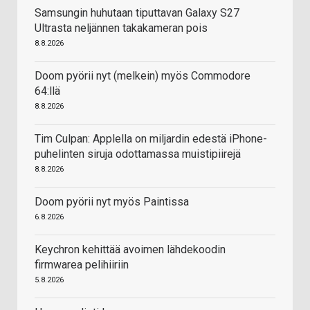
Samsungin huhutaan tiputtavan Galaxy S27
Ultrasta neljännen takakameran pois
8.8.2026
Doom pyörii nyt (melkein) myös Commodore
64:llä
8.8.2026
Tim Culpan: Applella on miljardin edestä iPhone-
puhelinten siruja odottamassa muistipiirejä
8.8.2026
Doom pyörii nyt myös Paintissa
6.8.2026
Keychron kehittää avoimen lähdekoodin
firmwarea pelihiiriin
5.8.2026