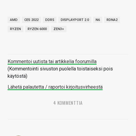
AMD
CES 2022
DDR5
DISPLAYPORT 2.0
N6
RDNA2
RYZEN
RYZEN 6000
ZEN3+
Kommentoi uutista tai artikkelia foorumilla
(Kommentointi sivuston puolella toistaiseksi pois
käytöstä)
Lähetä palautetta / raportoi kirjoitusvirheestä
4 KOMMENTTIA