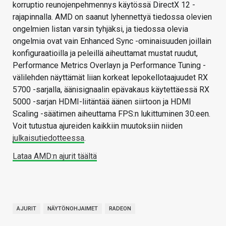
korruptio reunojenpehmennys käytössä DirectX 12 -
rajapinnalla. AMD on saanut lyhennettyä tiedossa olevien
ongelmien listan varsin tyhjäksi, ja tiedossa olevia
ongelmia ovat vain Enhanced Sync -ominaisuuden joillain
konfiguraatioilla ja peleillä aiheuttamat mustat ruudut,
Performance Metrics Overlayn ja Performance Tuning -
välilehden näyttämät liian korkeat lepokellotaajuudet RX
5700 -sarjalla, äänisignaalin epävakaus käytettäessä RX
5000 -sarjan HDMI-liitäntää äänen siirtoon ja HDMI
Scaling -säätimen aiheuttama FPS:n lukittuminen 30:een.
Voit tutustua ajureiden kaikkiin muutoksiin niiden
julkaisutiedotteessa
.
Lataa AMD:n ajurit täältä
AJURIT
NÄYTÖNOHJAIMET
RADEON