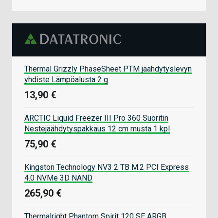
Thermal Grizzly PhaseSheet PTM jäähdytyslevyn
yhdiste Lämpöalusta 2 g
13,90 €
ARCTIC Liquid Freezer III Pro 360 Suoritin
Nestejäähdytyspakkaus 12 cm musta 1 kpl
75,90 €
Kingston Technology NV3 2 TB M.2 PCI Express
4.0 NVMe 3D NAND
265,90 €
Thermalright Phantom Spirit 120 SE ARGB