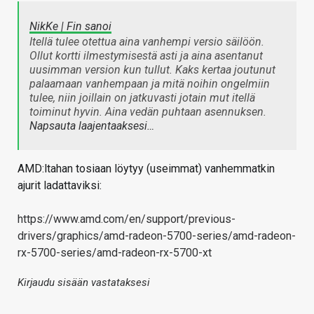
NikKe | Fin sanoi
Itellä tulee otettua aina vanhempi versio säilöön.
Ollut kortti ilmestymisestä asti ja aina asentanut
uusimman version kun tullut. Kaks kertaa joutunut
palaamaan vanhempaan ja mitä noihin ongelmiin
tulee, niin joillain on jatkuvasti jotain mut itellä
toiminut hyvin. Aina vedän puhtaan asennuksen.
Napsauta laajentaaksesi…
AMD:ltahan tosiaan löytyy (useimmat) vanhemmatkin
ajurit ladattaviksi:
https://www.amd.com/en/support/previous-
drivers/graphics/amd-radeon-5700-series/amd-radeon-
rx-5700-series/amd-radeon-rx-5700-xt
Kirjaudu sisään vastataksesi