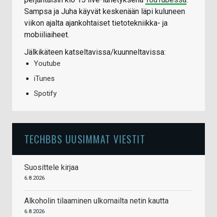
Sampsa ja Juha käyvät keskenään läpi kuluneen
viikon ajalta ajankohtaiset tietotekniikka- ja
mobiiliaiheet.
Jälkikäteen katseltavissa/kuunneltavissa:
Youtube
iTunes
Spotify
TECHBBS UUSIMMAT VIESTIT
Suosittele kirjaa
6.8.2026
Alkoholin tilaaminen ulkomailta netin kautta
6.8.2026