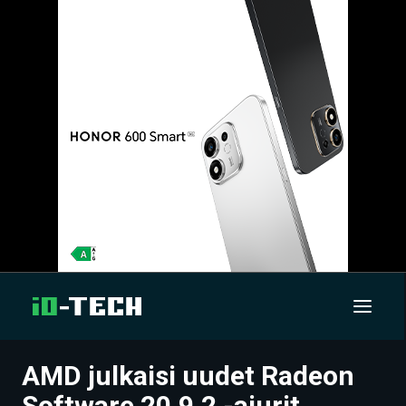
AMD julkaisi uudet Radeon
UUTISET
Software 20.9.2 -ajurit