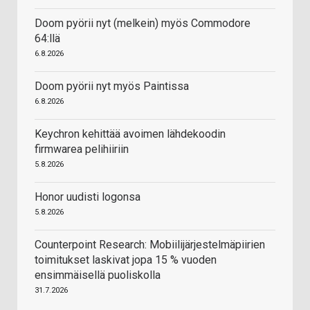
Doom pyörii nyt (melkein) myös Commodore
64:llä
6.8.2026
Doom pyörii nyt myös Paintissa
6.8.2026
Keychron kehittää avoimen lähdekoodin
firmwarea pelihiiriin
5.8.2026
Honor uudisti logonsa
5.8.2026
Counterpoint Research: Mobiilijärjestelmäpiirien
toimitukset laskivat jopa 15 % vuoden
ensimmäisellä puoliskolla
31.7.2026