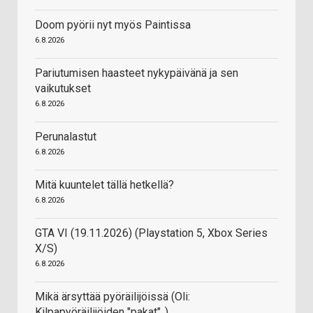
Doom pyörii nyt myös Paintissa
6.8.2026
Pariutumisen haasteet nykypäivänä ja sen
vaikutukset
6.8.2026
Perunalastut
6.8.2026
Mitä kuuntelet tällä hetkellä?
6.8.2026
GTA VI (19.11.2026) (Playstation 5, Xbox Series
X/S)
6.8.2026
Mikä ärsyttää pyöräilijöissä (Oli:
Kilpapyöräilijöiden "pakat"..)