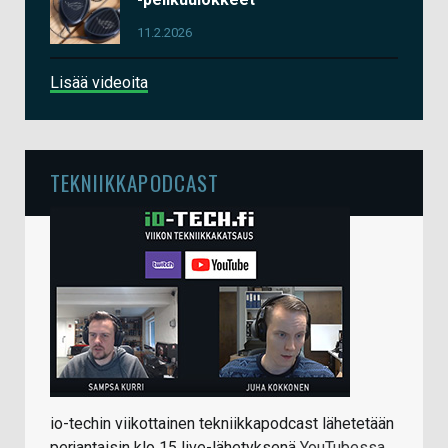
11.2.2026
Lisää videoita
TEKNIIKKAPODCAST
io-techin viikottainen tekniikkapodcast lähetetään
perjantaisin klo 15 live-lähetyksenä
YouTubessa
.