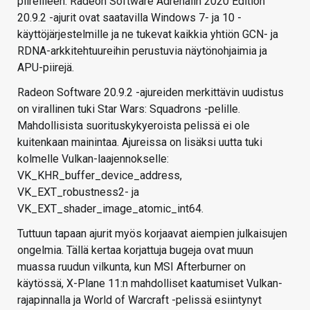
piireilleen. Radeon Software Adrenalin 2020 Edition
20.9.2 -ajurit ovat saatavilla Windows 7- ja 10 -
käyttöjärjestelmille ja ne tukevat kaikkia yhtiön GCN- ja
RDNA-arkkitehtuureihin perustuvia näytönohjaimia ja
APU-piirejä.
Radeon Software 20.9.2 -ajureiden merkittävin uudistus
on virallinen tuki Star Wars: Squadrons -pelille.
Mahdollisista suorituskykyeroista pelissä ei ole
kuitenkaan mainintaa. Ajureissa on lisäksi uutta tuki
kolmelle Vulkan-laajennokselle:
VK_KHR_buffer_device_address,
VK_EXT_robustness2- ja
VK_EXT_shader_image_atomic_int64.
Tuttuun tapaan ajurit myös korjaavat aiempien julkaisujen
ongelmia. Tällä kertaa korjattuja bugeja ovat muun
muassa ruudun vilkunta, kun MSI Afterburner on
käytössä, X-Plane 11:n mahdolliset kaatumiset Vulkan-
rajapinnalla ja World of Warcraft -pelissä esiintynyt