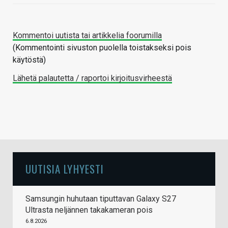
Kommentoi uutista tai artikkelia foorumilla
(Kommentointi sivuston puolella toistakseksi pois
käytöstä)
Lähetä palautetta / raportoi kirjoitusvirheestä
UUTISIA LYHYESTI
Samsungin huhutaan tiputtavan Galaxy S27
Ultrasta neljännen takakameran pois
6.8.2026