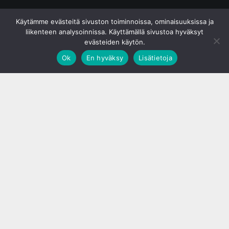
© S&J Media Oy
Käytämme evästeitä sivuston toiminnoissa, ominaisuuksissa ja
liikenteen analysoinnissa. Käyttämällä sivustoa hyväksyt
evästeiden käytön.
Ok
En hyväksy
Lisätietoja
;