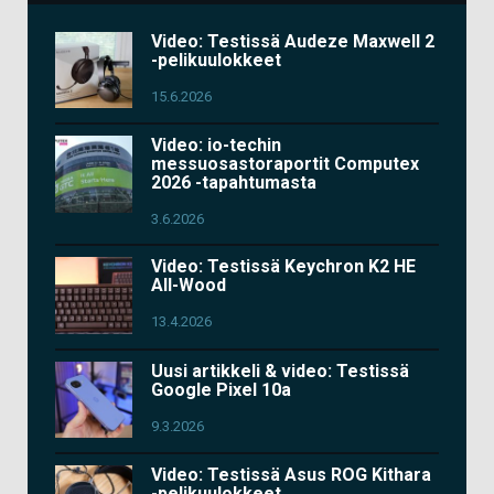
Video: Testissä Audeze Maxwell 2
-pelikuulokkeet
15.6.2026
Video: io-techin
messuosastoraportit Computex
2026 -tapahtumasta
3.6.2026
Video: Testissä Keychron K2 HE
All-Wood
13.4.2026
Uusi artikkeli & video: Testissä
Google Pixel 10a
9.3.2026
Video: Testissä Asus ROG Kithara
-pelikuulokkeet