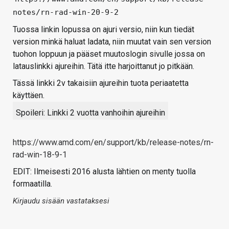
notes/rn-rad-win-20-9-2
Tuossa linkin lopussa on ajuri versio, niin kun tiedät
version minkä haluat ladata, niin muutat vain sen version
tuohon loppuun ja pääset muutoslogin sivulle jossa on
latauslinkki ajureihin. Tätä itte harjoittanut jo pitkään.
Tässä linkki 2v takaisiin ajureihin tuota periaatetta
käyttäen.
Spoileri:
Linkki 2 vuotta vanhoihin ajureihin
https://www.amd.com/en/support/kb/release-notes/rn-
rad-win-18-9-1
EDIT: Ilmeisesti 2016 alusta lähtien on menty tuolla
formaatilla.
Kirjaudu sisään vastataksesi