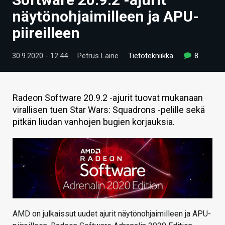
ARTIKKELIT
näytönohjaimilleen ja APU-
piireilleen
VIDEOT
TECHBBS
30.9.2020 - 12:44
Petrus Laine
Tietotekniikka
8
TIETOA
HINTA.FI
Radeon Software 20.9.2 -ajurit tuovat mukanaan
virallisen tuen Star Wars: Squadrons -pelille sekä
KAUPPA
pitkän liudan vanhojen bugien korjauksia.
VAIHDA TEEMA
HAKU
AMD on julkaissut uudet ajurit näytönohjaimilleen ja APU-