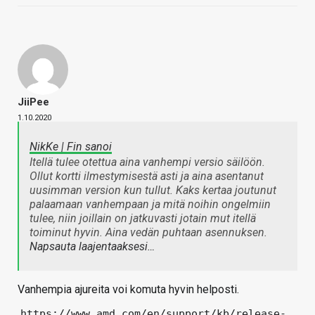
JiiPee
1.10.2020
NikKe | Fin sanoi
Itellä tulee otettua aina vanhempi versio säilöön.
Ollut kortti ilmestymisestä asti ja aina asentanut
uusimman version kun tullut. Kaks kertaa joutunut
palaamaan vanhempaan ja mitä noihin ongelmiin
tulee, niin joillain on jatkuvasti jotain mut itellä
toiminut hyvin. Aina vedän puhtaan asennuksen.
Napsauta laajentaaksesi…
Vanhempia ajureita voi komuta hyvin helposti.
https://www.amd.com/en/support/kb/release-