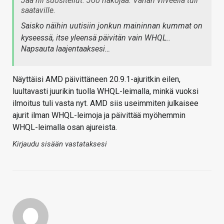
Jaa nii suositellut. Joo näköjää. Vähän viiveellä tuli
saataville.
Saisko näihin uutisiin jonkun maininnan kummat on
kyseessä, itse yleensä päivitän vain WHQL..
Napsauta laajentaaksesi…
Näyttäisi AMD päivittäneen 20.9.1-ajuritkin eilen,
luultavasti juurikin tuolla WHQL-leimalla, minkä vuoksi
ilmoitus tuli vasta nyt. AMD siis useimmiten julkaisee
ajurit ilman WHQL-leimoja ja päivittää myöhemmin
WHQL-leimalla osan ajureista.
Kirjaudu sisään vastataksesi