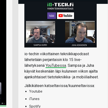
io-techin viikottainen tekniikkapodcast
lähetetään perjantaisin klo 15 live-
lähetyksenä
YouTubessa
. Sampsa ja Juha
käyvät keskenään läpi kuluneen viikon ajalta
ajankohtaiset tietotekniikka- ja mobiiliaiheet.
Jälkikäteen katseltavissa/kuunneltavissa:
Youtube
iTunes
Spotify