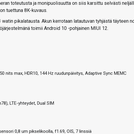
 toteutusta ja monipuolisuutta on siis karsittu selvästi neljäl
a on tuettuna 8K-kuvaus.
tin pikalatausta. Akun kerrotaan latautuvan tyhjästä täyteen n
öjärjestelmänä toimii Android 10 -pohjainen MIUI 12.
 650 nits max, HDR10, 144 Hz ruudunpäivitys, Adaptive Sync MEMC
8), LTE-yhteydet, Dual SIM
ri 0,8 um pikselikoolla, f1.69, OIS, 7 linssiä