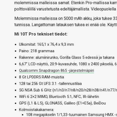
molemmissa malleissa samat. Etenkin Pro-mallissa kameran
polttovälillä varustetusta edeltäjämallista. Videopuolell
Molemmissa malleissa on 5000 mAh akku, joka tukee 33 wa
tunnissa. Langattoman latauksen tukea ei enää ole. Käytt
Mi 10T Pro tekniset tiedot:
Ulkomitat: 165,1 x 76,4 x 9,3 mm
Paino: 218 grammaa
Rakenne: alumiinirunko, Gorilla Glass 5 edessä ja takana
6,67″ LCD-näyttö, 20:9-kuvasuhde, 1080 x 2400 pikseliä,
Qualcomm Snapdragon 865 -järjestelmäpiiri
8 Gt LPDDR5 RAM-muistia
128 tai 256 Gt UFS 3.1 -tallennustilaa
5G NSA Sub 6 GHz (n1/n3/n7/n8/n20/n28/n38/n41/n77/n7
WiFi 6 2×2 MIMO, Bluetooth 5.1, NFC, IR-lähetin
GPS (L1 & L5), GLONASS, Galileo (E1+E5a), BeiDou
Kolmoistakakamera:
108 megapikselin 1/1,33-tuumainen Samsung HMX -senso