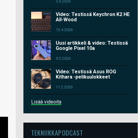
3.6.2026
Video: Testissä Keychron K2 HE
All-Wood
13.4.2026
Uusi artikkeli & video: Testissä
Google Pixel 10a
9.3.2026
Video: Testissä Asus ROG
Kithara -pelikuulokkeet
11.2.2026
Lisää videoita
TEKNIIKKAPODCAST