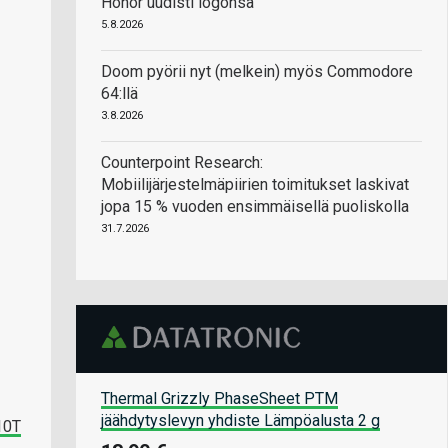
Honor uudisti logonsa
5.8.2026
Doom pyörii nyt (melkein) myös Commodore
64:llä
3.8.2026
Counterpoint Research:
Mobiilijärjestelmäpiirien toimitukset laskivat
jopa 15 % vuoden ensimmäisellä puoliskolla
31.7.2026
Thermal Grizzly PhaseSheet PTM
jäähdytyslevyn yhdiste Lämpöalusta 2 g
10T