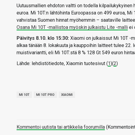
Uutuusmallien ehdoton valtti on todella kilpailukykyinen 
euroa. Mi 10T:n lähtöhinta Euroopassa on 499 euroa, Mi 
vahvistaa Suomen hinnat myöhemmin – saataville laitteet
Osana Mi 10T -mallistoa myöskin julkaistu Lite -malli
ei 
Päivitys 8.10. klo 15:30:
Xiaomi on julkaissut Mi 10T -m
alkaa tänään 8. lokakuuta ja kauppoihin laitteet tulee 22.
muistivariantti, eli Mi 10T:stä 8 % 128 Gt 549 euron hint
Lähde: lehdistötiedote, Xiaomin tuotesivut (
1
)(
2
)
MI 10T
MI 10T PRO
XIAOMI
Kommentoi uutista tai artikkelia foorumilla
(Kommentointi 