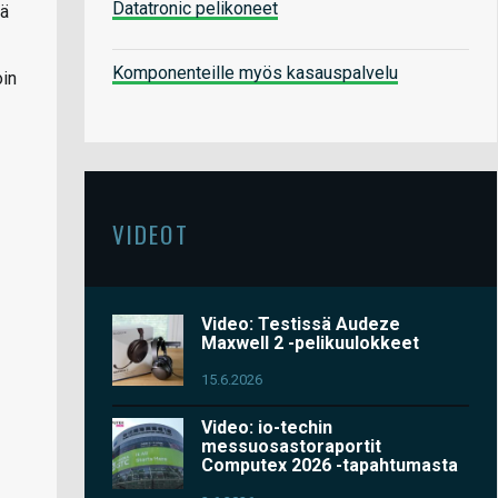
Datatronic pelikoneet
lä
Komponenteille myös kasauspalvelu
oin
VIDEOT
Video: Testissä Audeze
Maxwell 2 -pelikuulokkeet
15.6.2026
Video: io-techin
messuosastoraportit
Computex 2026 -tapahtumasta