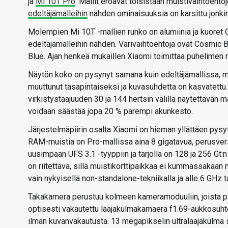
ja
Mi 10T Pro
. Mallit eroavat toisistaan muistivaihtoehto
edeltäjämalleihin
nähden ominaisuuksia on karsittu jonki
Molempien Mi 10T -mallien runko on alumiinia ja kuoret G
edeltäjämalleihin nähden. Värivaihtoehtoja ovat Cosmic Bl
Blue. Ajan henkeä mukaillen Xiaomi toimittaa puhelimen
Näytön koko on pysynyt samana kuin edeltäjämallissa, m
muuttunut tasapintaiseksi ja kuvasuhdetta on kasvatettu
virkistystaajuuden 30 ja 144 hertsin välillä näytettävän 
voidaan säästää jopa 20 % parempi akunkesto.
Järjestelmäpiirin osalta Xiaomi on hieman yllättäen pys
RAM-muistia on Pro-mallissa aina 8 gigatavua, perusversio
uusimpaan UFS 3.1 -tyyppiin ja tarjolla on 128 ja 256 Gt:n 
on riitettävä, sillä muistikorttipaikkaa ei kummassakaan
vain nykyisellä non-standalone-tekniikalla ja alle 6 GHz t
Takakamera perustuu kolmeen kameramoduuliin, joista p
optisesti vakautettu laajakulmakamaera f1.69-aukkosuht
ilman kuvanvakautusta. 13 megapikselin ultralaajakulma