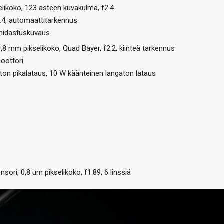
elikoko, 123 asteen kuvakulma, f2.4
.4, automaattitarkennus
 hidastuskuvaus
 mm pikselikoko, Quad Bayer, f2.2, kiinteä tarkennus
moottori
on pikalataus, 10 W käänteinen langaton lataus
ri, 0,8 um pikselikoko, f1.89, 6 linssiä