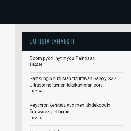
UUTISIA LYHYESTI
Doom pyörii nyt myös Paintissa
6.8.2026
Samsungin huhutaan tiputtavan Galaxy S27
Ultrasta neljännen takakameran pois
6.8.2026
Keychron kehittää avoimen lähdekoodin
firmwarea pelihiiriin
5.8.2026