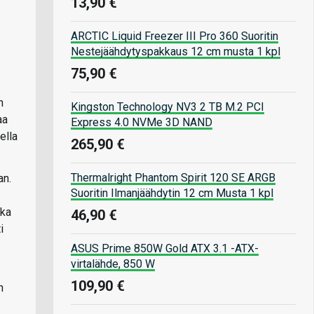
13,90 €
ARCTIC Liquid Freezer III Pro 360 Suoritin
Nestejäähdytyspakkaus 12 cm musta 1 kpl
75,90 €
n
Kingston Technology NV3 2 TB M.2 PCI
aa
Express 4.0 NVMe 3D NAND
ella
265,90 €
Thermalright Phantom Spirit 120 SE ARGB
an.
Suoritin Ilmanjäähdytin 12 cm Musta 1 kpl
nka
46,90 €
i
ASUS Prime 850W Gold ATX 3.1 -ATX-
virtalähde, 850 W
109,90 €
n