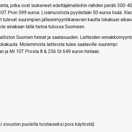
hinta, jotka ovat laskeneet edeltäjämalleihin nähden peräti 300-4
10T Pron 599 euroa. Lisämuistista pyydetään 50 euroa lisää. Xia
 tulevat suurimpien jälleenmyyntikanavien kautta lokakuun aikan
ole ainakaan tällä tietoa tulossa Suomeen.
alliston Suomen hinnat ja saatavuuden. Laitteiden ennakkomyynt
 lokakuuta. Molemmista laitteista tulee saataville suurempi
aan ja Mi 10T Prosta 8 & 256 Gt 649 euron hintaan.
sivuston puolella toistaiseksi pois käytöstä)