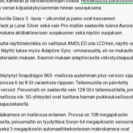
jen, kameran ja värivaihtoehtojen osalta.
Heinäkuussa julkaistuihin
n verran kilpailukykyisemmän hinnan seurauksena.
orilla Glass 5 -lasia – ulkomitat ja paino ovat kasvaneet
ack ja Lunar Silver sekä vain Pro-malliin saataville tuleva Aurora
 mukana aktibakteerisen suojakuoren sekä näytön suojuksen.
utta näyttötekniikka on vaihtunut AMOLED:ista LCD:hen, näyttö o
. Näyttö tukee myös Adaptive Sync -ominaisuutta, eli se mukautt
materiaalin mukaan. Xiaomin mukaan adaptiivisella virkistystaajuud
yttäytynyt Snapdragon 865 -mallissa uudemman plus-version sija
ssa 6 tai 8 Gt variantista riippuen. Tallennustila on päivitetty
versiot. Perusmalli on saatavilla vain 128 Gt:n tallennustilalla, jo
 mallissa ole. 5G-yhteydet ovat tuettuna hieman poikkeuksellisest
aajuusalueella.
ääkamera on malleissa erilainen. Prossa on 108 megapikselin
eella, perusmallin on tyydyttävä Sonyn 64 megapikselin sensorii
 sekä 5 megapikselin automaattitarkenteinen makrokamera ovat