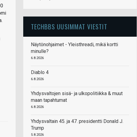
00
omi
a.
TECHBBS UUSIMMAT VIESTIT
i
Näytönohjaimet - Yleisthreadi, mikä kortti
minulle?
6.8.2026
Diablo 4
6.8.2026
Yhdysvaltojen sisä- ja ulkopolitiikka & muut
maan tapahtumat
6.8.2026
Yhdysvaltain 45. ja 47. presidentti Donald J.
Trump
5.8.2026