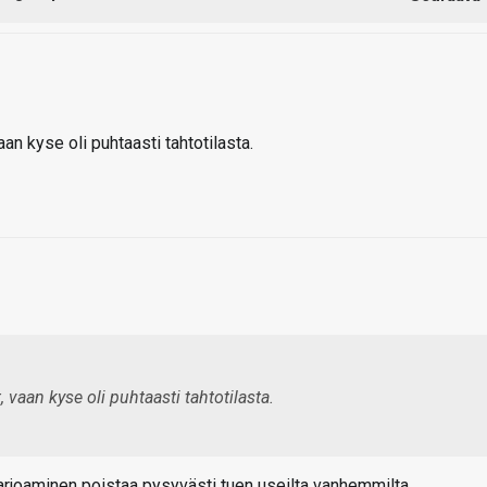
aan kyse oli puhtaasti tahtotilasta.
, vaan kyse oli puhtaasti tahtotilasta.
tarjoaminen poistaa pysyvästi tuen useilta vanhemmilta