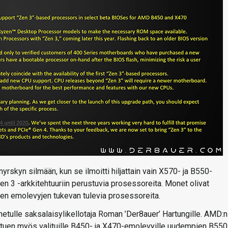
rskyn silmään, kun se ilmoitti hiljattain vain X570- ja B550-
en 3 -arkkitehtuuriin perustuvia prosessoreita. Monet olivat
en emolevyjen tukevan tulevia prosessoreita.
etulle saksalaisylikellotaja Roman ’Der8auer’ Hartungille. AMD:n
 -tuen myös valituille B450- ja X470-emolevyille uudempien B550-