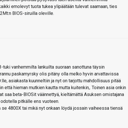
 kaikki emolevyt tuota tukea ylipäätään tulevat saamaan, ties
2Mt:n BIOS-siruilla oleville.
3-tuki vanhemmilta lankuilta suoraan sanottuna täysin
urannu paskamyrsky olis pitäny olla melko hyvin arvattavissa
le, asiakasta kuunneltiin ja nyt on tarjottu mahdollisuus pitää
n että hieman mutkien kautta mutta kuitenkin,. Toinen asia onkin
ajat saa beta-BIOSit väännettyä, kieltämättä Asuksen omistajana
odotella pitkälle ens vuoteen.
än se 4800X tai mikä nyt onkaan löydä jossain vaiheessa tiensä