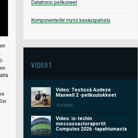
Datatronic pelikoneet
Komponenteille myös kasauspalvelu
ain
.
S-
VIDEOT
nen
ättä
Video: Testissä Audeze
sa
Maxwell 2 -pelikuulokkeet
Sin
15.6.2026
Video: io-techin
messuosastoraportit
Computex 2026 -tapahtumasta