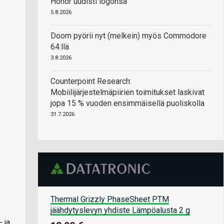
Honor uudisti logonsa
5.8.2026
Doom pyörii nyt (melkein) myös Commodore
64:llä
3.8.2026
Counterpoint Research:
Mobiilijärjestelmäpiirien toimitukset laskivat
jopa 15 % vuoden ensimmäisellä puoliskolla
31.7.2026
Thermal Grizzly PhaseSheet PTM
jäähdytyslevyn yhdiste Lämpöalusta 2 g
 ja