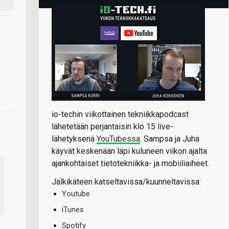
io-techin viikottainen tekniikkapodcast
lähetetään perjantaisin klo 15 live-
lähetyksenä
YouTubessa
. Sampsa ja Juha
käyvät keskenään läpi kuluneen viikon ajalta
ajankohtaiset tietotekniikka- ja mobiiliaiheet.
Jälkikäteen katseltavissa/kuunneltavissa:
Youtube
iTunes
Spotify