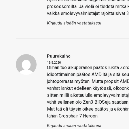
prosessoreilta. Ja vielä ei tiedetä mitkä
vaikka emolevyvalmistajat rajoittaisivat 3
Kirjaudu sisään vastataksesi
Puurokulho
19.5.2020
Olihan tuo alkuperänen päätös lukita Zen
idioottimainen päätös AMD:ltä ja sitä se
johtoporrasta myöten. Mutta propsit AMD:l
vanhat lankut edelleen käytössä, olkoonki
sitten millä aikataululla emolevyvalmist
vähä sellanen olo Zen3 BIOSeja saadaan 
Mut tää oli täysin oikee päätös ja eiköh
tähän Crosshair 7 Heroon.
Kirjaudu sisään vastataksesi