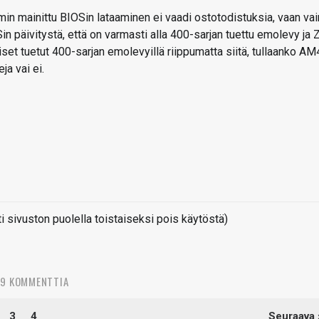
mmin mainittu BIOSin lataaminen ei vaadi ostotodistuksia, vaan vai
n päivitystä, että on varmasti alla 400-sarjan tuettu emolevy ja 
et tuetut 400-sarjan emolevyillä riippumatta siitä, tullaanko AM4
a vai ei.
sivuston puolella toistaiseksi pois käytöstä)
59 KOMMENTTIA
3
4
Seuraava 