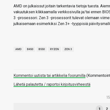
AMD on julkaissut joitain tarkentavia tietoja tuesta. Aie
vakuutuksen klikkaamalla verkkosivulla ja/tai ennen BIOSi
3 -prosessori. Zen 3 -prosessorit tulevat olemaan viimeis
julkaisemaan esimerkiksi Zen 3+ -tyyppisiä päivitysmallej
AMD
B450
B550
RYZEN
ZEN 3
Kommentoi uutista tai artikkelia foorumilla
(Kommentointi 
Lähetä palautetta / raportoi kirjoitusvirheestä
1
1
2