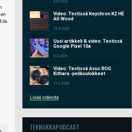
3.6.2026
n
Video: Testissä Keychron K2 HE
Zen
All-Wood
:lle
13.4.2026
Uusi artikkeli & video: Testissä
Google Pixel 10a
9.3.2026
Video: Testissä Asus ROG
Kithara -pelikuulokkeet
11.2.2026
Lisää videoita
TEKNIIKKAPODCAST
»