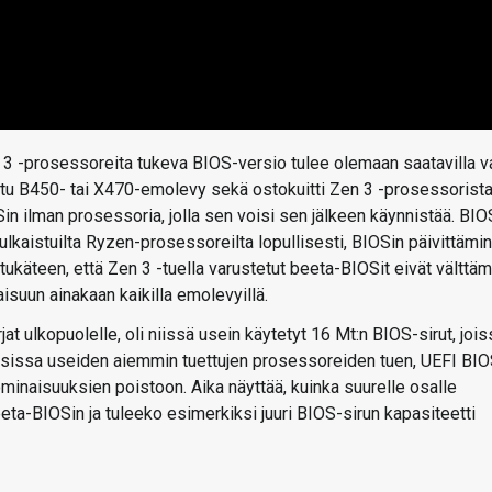
 3 -prosessoreita tukeva BIOS-versio tulee olemaan saatavilla v
 tuettu B450- tai X470-emolevy sekä ostokuitti Zen 3 -prosessorista
Sin ilman prosessoria, jolla sen voisi sen jälkeen käynnistää. BIO
ulkaistuilta Ryzen-prosessoreilta lopullisesti, BIOSin päivittämi
ukäteen, että Zen 3 -tuella varustetut beeta-BIOSit eivät välttäm
suun ainakaan kaikilla emolevyillä.
at ulkopuolelle, oli niissä usein käytetyt 16 Mt:n BIOS-sirut, jois
auksissa useiden aiemmin tuettujen prosessoreiden tuen, UEFI BIO
minaisuuksien poistoon. Aika näyttää, kuinka suurelle osalle
eta-BIOSin ja tuleeko esimerkiksi juuri BIOS-sirun kapasiteetti