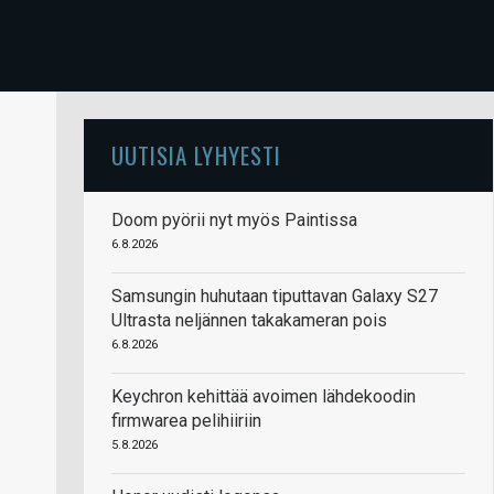
UUTISIA LYHYESTI
Doom pyörii nyt myös Paintissa
6.8.2026
Samsungin huhutaan tiputtavan Galaxy S27
Ultrasta neljännen takakameran pois
6.8.2026
Keychron kehittää avoimen lähdekoodin
firmwarea pelihiiriin
5.8.2026