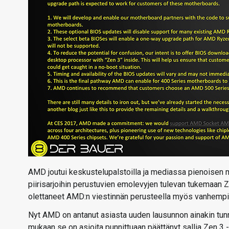
AMD joutui keskustelupalstoilla ja mediassa pienoisen my
piirisarjoihin perustuvien emolevyjen tulevan tukemaan Z
olettaneet AMD:n viestinnän perusteella myös vanhempi
Nyt AMD on antanut asiasta uuden lausunnon ainakin tunn
mukaan se on asioita punnittuaan päättänyt sallia Zen 3