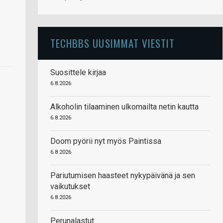
TECHBBS UUSIMMAT VIESTIT
Suosittele kirjaa
6.8.2026
Alkoholin tilaaminen ulkomailta netin kautta
6.8.2026
Doom pyörii nyt myös Paintissa
6.8.2026
Pariutumisen haasteet nykypäivänä ja sen
vaikutukset
6.8.2026
Perunalastut