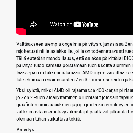
Välttääkseen aiempia ongelmia päivitysruljanssissa Zen
rajoitetusti niille asiakkaille, joilla on todennettavasti
Tällä estetään mahdollisuus, että asiakas päivittäisi BIO
päivitys tulee samalla poistamaan tuen useilta aiemmin j
taaksepäin ei tule onnistumaan. AMD myös varoittaa jo et
tule ehtimään ensimmäisten Zen 3 -prosessoreiden julkai
Yksi syistä, miksi AMD oli rajaamassa 400-sarjan piirisarj
jo Zen 2 -tuen sisällyttäminen oli johtanut joissain tap
graafisten ominaisuuksien ja jopa joidenkin emolevyjen o
valikoimastaan emolevyvalmistajat päättävät julkaista be
olemaan tähän vaikuttava tekijä.
Päivitys: