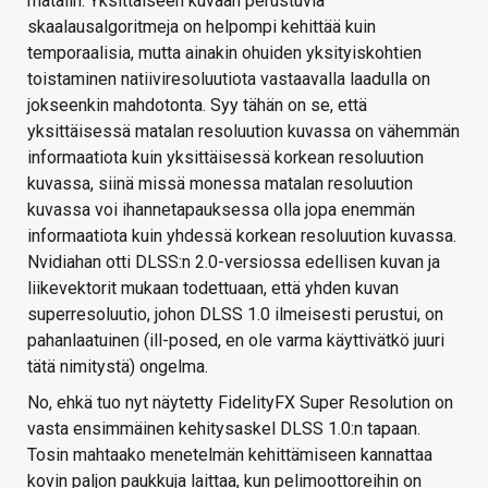
matalin. Yksittäiseen kuvaan perustuvia
skaalausalgoritmeja on helpompi kehittää kuin
temporaalisia, mutta ainakin ohuiden yksityiskohtien
toistaminen natiiviresoluutiota vastaavalla laadulla on
jokseenkin mahdotonta. Syy tähän on se, että
yksittäisessä matalan resoluution kuvassa on vähemmän
informaatiota kuin yksittäisessä korkean resoluution
kuvassa, siinä missä monessa matalan resoluution
kuvassa voi ihannetapauksessa olla jopa enemmän
informaatiota kuin yhdessä korkean resoluution kuvassa.
Nvidiahan otti DLSS:n 2.0-versiossa edellisen kuvan ja
liikevektorit mukaan todettuaan, että yhden kuvan
superresoluutio, johon DLSS 1.0 ilmeisesti perustui, on
pahanlaatuinen (ill-posed, en ole varma käyttivätkö juuri
tätä nimitystä) ongelma.
No, ehkä tuo nyt näytetty FidelityFX Super Resolution on
vasta ensimmäinen kehitysaskel DLSS 1.0:n tapaan.
Tosin mahtaako menetelmän kehittämiseen kannattaa
kovin paljon paukkuja laittaa, kun pelimoottoreihin on