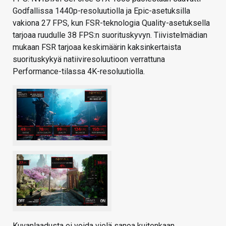
Godfallissa 1440p-resoluutiolla ja Epic-asetuksilla
vakiona 27 FPS, kun FSR-teknologia Quality-asetuksella
tarjoaa ruudulle 38 FPS:n suorituskyvyn. Tiivistelmädian
mukaan FSR tarjoaa keskimäärin kaksinkertaista
suorituskykyä natiiviresoluutioon verrattuna
Performance-tilassa 4K-resoluutiolla.
Kuvanlaadusta ei voida vielä sanoa kuitenkaan