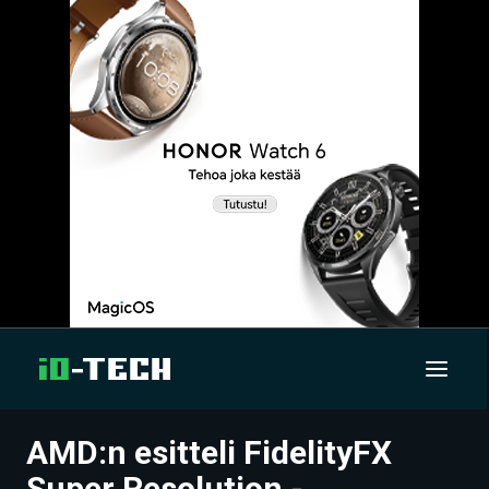
AMD:n esitteli FidelityFX
UUTISET
Super Resolution -