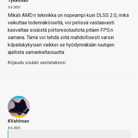
Tykkiman
3.6.2021
Mikäli AMD:n tekniikka on nopeampi kuin DLSS 2.0, mikä
vaikuttaa todennäköiseltä, voi pelissä vastaavasti
kasvattaa sisäistä piirtoresoluutiota pitäen FPS:n
samana. Tämä voi tehdä siitä mahdollisesti varsin
kilpailukykyisen vaikkei se hyödynnäkään ruutujen
ajallista samankaltaisuutta.
Kirjaudu sisään vastataksesi
KVahlman
4.6.2021