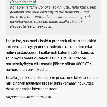
Heseman sanoi
Konsoleille tämä voi olla isokin juttu, niitä kun usein
pelataan sohvalta eikä näyttö ole nenässä kiinni,
joten kuvanhuononnukset eivät ole niin helposti
havaittavissa, ainakaan isolle osalle väestöä.
Napsauta laajentaaksesi…
Iso ja iso, nuo markkinoidut prosentit alkaa sulaa äkkiä
jos verrataan nykyisiin konsoleiden ratkaisuihin eikä
natiivirendaukseen. Luultavasti kuten DLSS:n kanssa,
FSR myös vaatii kuitenkin siivun sitä GPU-tehoa
maksimihyötyyn eli konsolit jäänee näistä 6800XT:n
numeroista senkin kautta.
Ei sillä, jos laatu on kohdillaan ja suuria artefakteja ei ole
niin ainahan muutama prosenttikin varmaan houkuttaa
developpereita käyttöönottoon.
Kirjaudu sisään vastataksesi