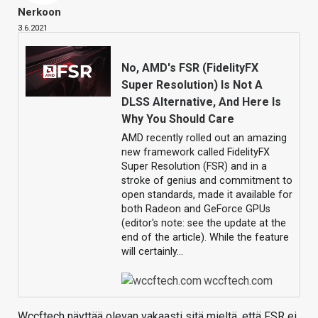
Nerkoon
3.6.2021
No, AMD's FSR (FidelityFX
Super Resolution) Is Not A
DLSS Alternative, And Here Is
Why You Should Care
AMD recently rolled out an amazing
new framework called FidelityFX
Super Resolution (FSR) and in a
stroke of genius and commitment to
open standards, made it available for
both Radeon and GeForce GPUs
(editor's note: see the update at the
end of the article). While the feature
will certainly…
wccftech.com
Wccftech näyttää olevan vakaasti sitä mieltä, että FSR ei