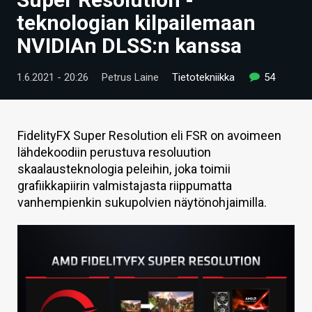
ARTIKKELIT
teknologian kilpailemaan
NVIDIAn DLSS:n kanssa
VIDEOT
TECHBBS
1.6.2021 - 20:26
Petrus Laine
Tietotekniikka
54
TIETOA
HINTA.FI
FidelityFX Super Resolution eli FSR on avoimeen
lähdekoodiin perustuva resoluution
KAUPPA
skaalausteknologia peleihin, joka toimii
grafiikkapiirin valmistajasta riippumatta
VAIHDA TEEMA
vanhempienkin sukupolvien näytönohjaimilla.
HAKU