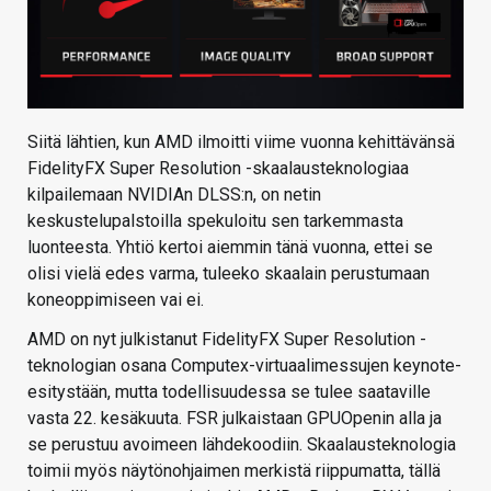
Siitä lähtien, kun AMD ilmoitti viime vuonna kehittävänsä
FidelityFX Super Resolution -skaalausteknologiaa
kilpailemaan NVIDIAn DLSS:n, on netin
keskustelupalstoilla spekuloitu sen tarkemmasta
luonteesta. Yhtiö kertoi aiemmin tänä vuonna, ettei se
olisi vielä edes varma, tuleeko skaalain perustumaan
koneoppimiseen vai ei.
AMD on nyt julkistanut FidelityFX Super Resolution -
teknologian osana Computex-virtuaalimessujen keynote-
esitystään, mutta todellisuudessa se tulee saataville
vasta 22. kesäkuuta. FSR julkaistaan GPUOpenin alla ja
se perustuu avoimeen lähdekoodiin. Skaalausteknologia
toimii myös näytönohjaimen merkistä riippumatta, tällä