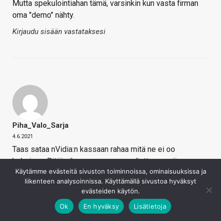
Mutta spekulointiahan tämä, varsinkin kun vasta firman
oma "demo" nähty.
Kirjaudu sisään vastataksesi
Piha_Valo_Sarja
4.6.2021
Taas sataa nVidia:n kassaan rahaa mitä ne ei oo
keksiny…. Pitäis ihan vaan omana suljettuna…. niin ne
Käytämme evästeitä sivuston toiminnoissa, ominaisuuksissa ja
muutkin tekee.
liikenteen analysoinnissa. Käyttämällä sivustoa hyväksyt
Kirjaudu sisään vastataksesi
evästeiden käytön.
Ok
En hyväksy
Lisätietoja