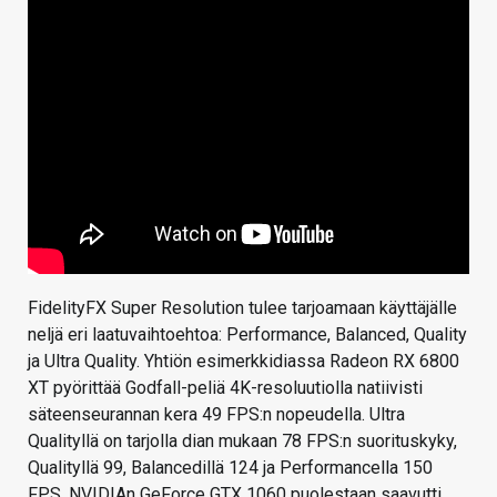
FidelityFX Super Resolution tulee tarjoamaan käyttäjälle
neljä eri laatuvaihtoehtoa: Performance, Balanced, Quality
ja Ultra Quality. Yhtiön esimerkkidiassa Radeon RX 6800
XT pyörittää Godfall-peliä 4K-resoluutiolla natiivisti
säteenseurannan kera 49 FPS:n nopeudella. Ultra
Qualityllä on tarjolla dian mukaan 78 FPS:n suorituskyky,
Qualityllä 99, Balancedillä 124 ja Performancella 150
FPS. NVIDIAn GeForce GTX 1060 puolestaan saavutti