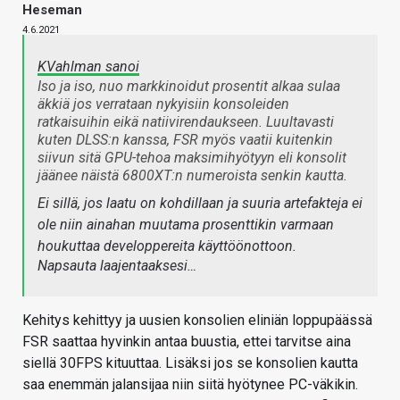
Heseman
4.6.2021
KVahlman sanoi
Iso ja iso, nuo markkinoidut prosentit alkaa sulaa
äkkiä jos verrataan nykyisiin konsoleiden
ratkaisuihin eikä natiivirendaukseen. Luultavasti
kuten DLSS:n kanssa, FSR myös vaatii kuitenkin
siivun sitä GPU-tehoa maksimihyötyyn eli konsolit
jäänee näistä 6800XT:n numeroista senkin kautta.
Ei sillä, jos laatu on kohdillaan ja suuria artefakteja ei
ole niin ainahan muutama prosenttikin varmaan
houkuttaa developpereita käyttöönottoon.
Napsauta laajentaaksesi…
Kehitys kehittyy ja uusien konsolien eliniän loppupäässä
FSR saattaa hyvinkin antaa buustia, ettei tarvitse aina
siellä 30FPS kituuttaa. Lisäksi jos se konsolien kautta
saa enemmän jalansijaa niin siitä hyötynee PC-väkikin.