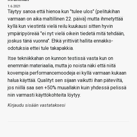
1.6.2021
Täytyy sanoa että hienoa kun "tulee ulos" (pelitukihan
varmaan on aika maltillinen 22. päivä) mutta ihmetyttää
kyllä kun viestintä vielä reilu kuukausi sitten hyvin
ympäripyöreää "ei nyt vielä oikein tiedetä mitä tehdään,
joskus tänä vuonna". Ehkä yrittivät hallita ennakko-
odotuksia ettei tule takapakkia.
Itse tekniikkahan on kunnon testissä vasta kun on
enemmän materiaalia, mutta jo noista näki että niitä
kovempia performancemoodeja ei kyllä varmaan kukaan
halua käyttää. Qualityt sen sijaan vaikutti ihan päteviltä,
jos niillä saa sen +50% muuallakin kuin yhdessä pelissä
niin varmasti käyttökohteita löytyy.
Kirjaudu sisään vastataksesi