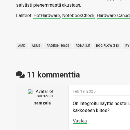
selvästi pienemmästä akustaan.
Lähteet:
HotHardware
,
NotebookCheck
,
Hardware Canuc
AMD
ASUS
RADEON 8060S
RDNA 3.5
ROG FLOW Z13
RY
11
kommenttia
Feb 19, 2025
samzala
On integroitu näyttis noste
kakkoseen kiitos?
Vastaa