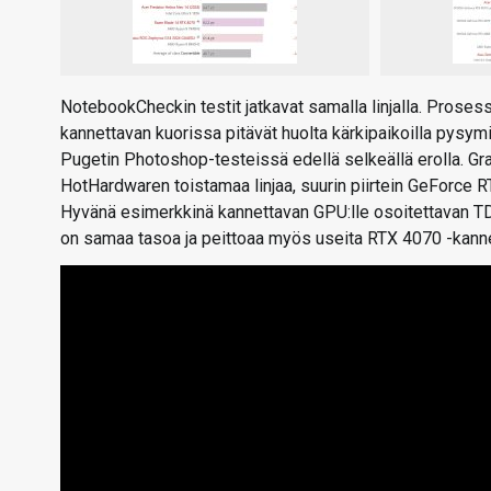
NotebookCheckin testit jatkavat samalla linjalla. Proses
kannettavan kuorissa pitävät huolta kärkipaikoilla pysym
Pugetin Photoshop-testeissä edellä selkeällä erolla. Gra
HotHardwaren toistamaa linjaa, suurin piirtein GeForce R
Hyvänä esimerkkinä kannettavan GPU:lle osoitettavan TD
on samaa tasoa ja peittoaa myös useita RTX 4070 -kannet