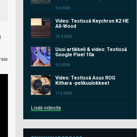
3.6.2026
Video: Testissä Keychron K2 HE
All-Wood
13.4.2026
t
Uusi artikkeli & video: Testissä
Google Pixel 10a
rsio
9.3.2026
Video: Testissä Asus ROG
Kithara -pelikuulokkeet
11.2.2026
Lisää videoita