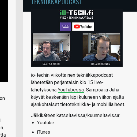
TEKNIIKKAPODCAST
io-techin viikottainen tekniikkapodcast
lähetetään perjantaisin klo 15 live-
lähetyksenä
YouTubessa
. Sampsa ja Juha
käyvät keskenään läpi kuluneen viikon ajalta
 on
ajankohtaiset tietotekniikka- ja mobiiliaiheet.
Jälkikäteen katseltavissa/kuunneltavissa:
i
Youtube
n.
iTunes
tta