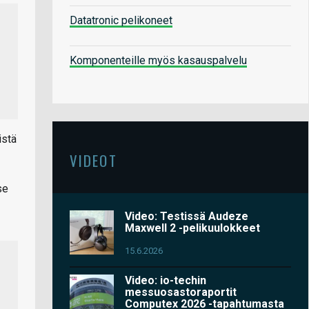
Datatronic pelikoneet
Komponenteille myös kasauspalvelu
istä
VIDEOT
se
Video: Testissä Audeze
Maxwell 2 -pelikuulokkeet
15.6.2026
Video: io-techin
messuosastoraportit
Computex 2026 -tapahtumasta