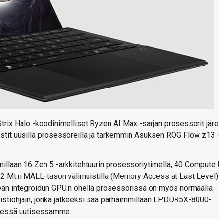
rix Halo -koodinimelliset Ryzen AI Max -sarjan prosessorit järe
testit uusilla prosessoreilla ja tarkemmin Asuksen ROG Flow z13 
illaan 16 Zen 5 -arkkitehtuurin prosessoriytimellä, 40 Compute 
, 32 Mt:n MALL-tason välimuistilla (Memory Access at Last Level)
eän integroidun GPU:n ohella prosessorissa on myös normaalia
stiohjain, jonka jatkeeksi saa parhaimmillaan LPDDR5X-8000-
yhyessä uutisessamme.