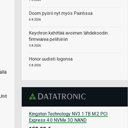
Doom pyörii nyt myös Paintissa
6.8.2026
Keychron kehittää avoimen lähdekoodin
firmwarea pelihiiriin
5.8.2026
Honor uudisti logonsa
5.8.2026
ällä
-
Unit
Kingston Technology NV3 1 TB M.2 PCI
Express 4.0 NVMe 3D NAND