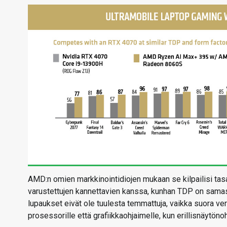
AMD:n omien markkinointidiojen mukaan se kilpailisi ta
varustettujen kannettavien kanssa, kunhan TDP on sam
lupaukset eivät ole tuulesta temmattuja, vaikka suora v
prosessorille että grafiikkaohjaimelle, kun erillisnäytöno