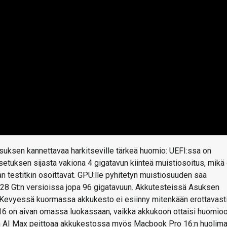
uksen kannettavaa harkitseville tärkeä huomio: UEFI:ssa on
asetuksen sijasta vakiona 4 gigatavun kiinteä muistiosoitus, mikä
an testitkin osoittavat. GPU:lle pyhitetyn muistiosuuden saa
128 Gt:n versioissa jopa 96 gigatavuun. Akkutesteissä Asuksen
 Kevyessä kuormassa akkukesto ei esiinny mitenkään erottavast
16 on aivan omassa luokassaan, vaikka akkukoon ottaisi huomioo
n AI Max peittoaa akkukestossa myös Macbook Pro 16:n huolima