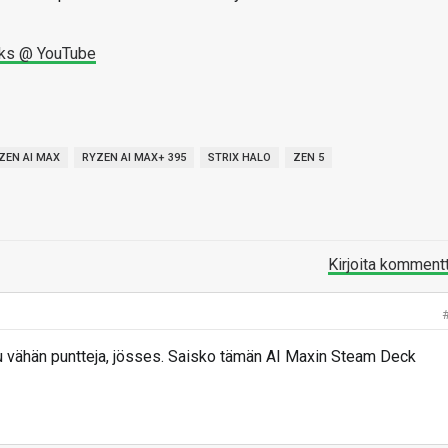
ks @ YouTube
ZEN AI MAX
RYZEN AI MAX+ 395
STRIX HALO
ZEN 5
Kirjoita komment
llu vähän puntteja, jösses. Saisko tämän AI Maxin Steam Deck