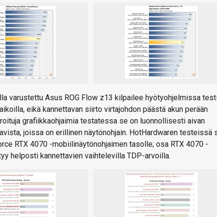
a varustettu Asus ROG Flow z13 kilpailee hyötyohjelmissa test
ikoilla, eikä kannettavan siirto virtajohdon päästä akun perään
roituja grafiikkaohjaimia testatessa se on luonnollisesti aivan
avista, joissa on erillinen näytönohjain. HotHardwaren testeissä 
Force RTX 4070 -mobiilinäytönohjaimen tasolle; osa RTX 4070 -
tyy helposti kannettavien vaihtelevilla TDP-arvoilla.