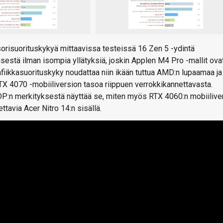
sorisuorituskykyä mittaavissa testeissä 16 Zen 5 -ydintä
isestä ilman isompia yllätyksiä, joskin Applen M4 Pro -mallit ova
fiikkasuorituskyky noudattaa niin ikään tuttua AMD:n lupaamaa ja
TX 4070 -mobiiliversion tasoa riippuen verrokkikannettavasta.
P:n merkityksestä näyttää se, miten myös RTX 4060:n mobiilive
tavia Acer Nitro 14:n sisällä.