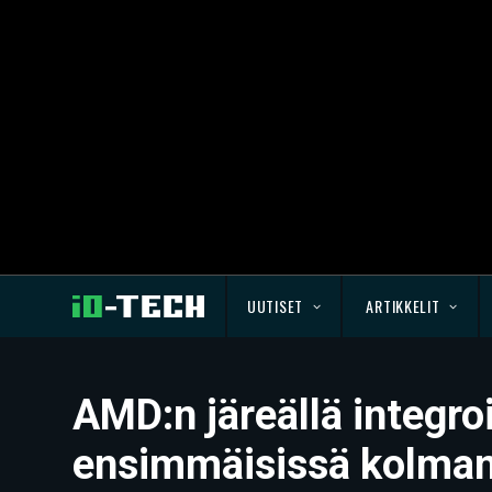
UUTISET
ARTIKKELIT
AMD:n järeällä integro
ensimmäisissä kolmans