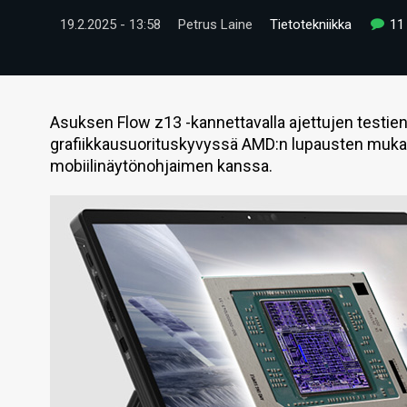
19.2.2025 - 13:58
Petrus Laine
Tietotekniikka
11
Asuksen Flow z13 -kannettavalla ajettujen testie
grafiikkausuorituskyvyssä AMD:n lupausten mukai
mobiilinäytönohjaimen kanssa.