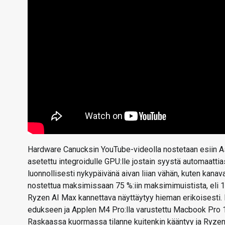
Hardware Canucksin YouTube-videolla nostetaan esiin As
asetettu integroidulle GPU:lle jostain syystä automaatti
luonnollisesti nykypäivänä aivan liian vähän, kuten kanav
nostettua maksimissaan 75 %:iin maksimimuistista, eli 
Ryzen AI Max kannettava näyttäytyy hieman erikoisesti.
edukseen ja Applen M4 Pro:lla varustettu Macbook Pro 
Raskaassa kuormassa tilanne kuitenkin kääntyy ja Ryze