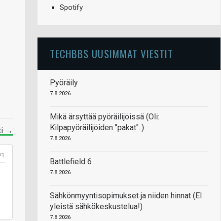
Spotify
TECHBBS UUSIMMAT VIESTIT
Pyöräily
7.8.2026
Mikä ärsyttää pyöräilijöissä (Oli:
Kilpapyöräilijöiden "pakat"..)
ti →
7.8.2026
#1
Battlefield 6
7.8.2026
Sähkönmyyntisopimukset ja niiden hinnat (EI
yleistä sähkökeskustelua!)
7.8.2026