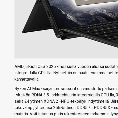
AMD julkisti CES 2025 -messuilla vuoden alussa uudet St
integroidulla GPU:lla. Nyt nettiin on saatu ensimmäiset 
kannettavalla.
Ryzen AI Max -sarjan prosessorit on varustettu parhaimm
-yksikön RDNA 3.5 -arkkitehtuurin integroidulla GPU:lla
sekä 24 ytimen XDNA 2 -NPU-tekoälykiihdyttimellä. Jär
tukevampi, yhteensä 256-bittinen DDR5 / LPDDR5X -mui
muistia. Voit tutustua piirin rakenteeseen tarkemmin l