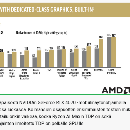
sapäisesti NVIDIAn GeForce RTX 4070 -mobiilinäytönohjaimella
assa luokassa. Kolmansien osapuolten ensimmäisten testien mu
ertailu onkin vaikeaa, koska Ryzen AI Maxin TDP on sekä
hjainten ilmoitettu TDP on pelkälle GPU:lle.