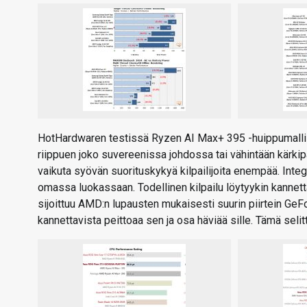
HotHardwaren testissä Ryzen AI Max+ 395 -huippumallill
riippuen joko suvereenissa johdossa tai vähintään kärkipa
vaikuta syövän suorituskykyä kilpailijoita enempää. Integ
omassa luokassaan. Todellinen kilpailu löytyykin kannett
sijoittuu AMD:n lupausten mukaisesti suurin piirtein Ge
kannettavista peittoaa sen ja osa häviää sille. Tämä selit