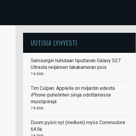
UUTISIA LYHYESTI
Samsungin huhutaan tiputtavan Galaxy S27
Ultrasta neljännen takakameran pois
7.8.2026
Tim Culpan: Applella on miljardin edestä
iPhone-puhelinten siruja odottamassa
muistipiirejä
7.8.2026
Doom pyörii nyt (melkein) myös Commodore
64:llä
7.8.2026