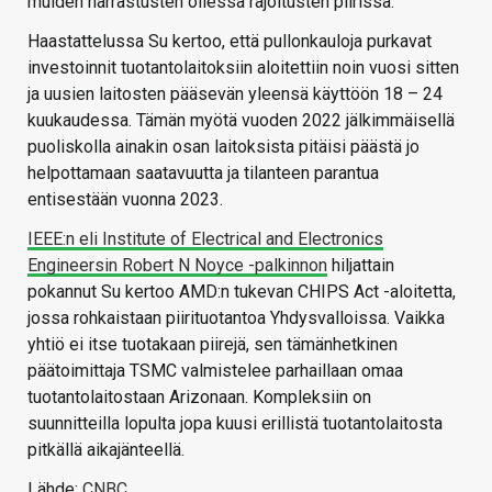
muiden harrastusten ollessa rajoitusten piirissä.
Haastattelussa Su kertoo, että pullonkauloja purkavat
investoinnit tuotantolaitoksiin aloitettiin noin vuosi sitten
ja uusien laitosten pääsevän yleensä käyttöön 18 – 24
kuukaudessa. Tämän myötä vuoden 2022 jälkimmäisellä
puoliskolla ainakin osan laitoksista pitäisi päästä jo
helpottamaan saatavuutta ja tilanteen parantua
entisestään vuonna 2023.
IEEE:n eli Institute of Electrical and Electronics
Engineersin Robert N Noyce -palkinnon
hiljattain
pokannut Su kertoo AMD:n tukevan CHIPS Act -aloitetta,
jossa rohkaistaan piirituotantoa Yhdysvalloissa. Vaikka
yhtiö ei itse tuotakaan piirejä, sen tämänhetkinen
päätoimittaja TSMC valmistelee parhaillaan omaa
tuotantolaitostaan Arizonaan. Kompleksiin on
suunnitteilla lopulta jopa kuusi erillistä tuotantolaitosta
pitkällä aikajänteellä.
Lähde:
CNBC