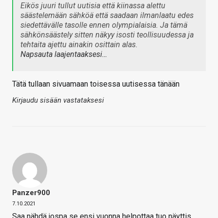
Eikös juuri tullut uutisia että kiinassa alettu
säästelemään sähköä että saadaan ilmanlaatu edes
siedettävälle tasolle ennen olympialaisia. Ja tämä
sähkönsäästely sitten näkyy isosti teollisuudessa ja
tehtaita ajettu ainakin osittain alas.
Napsauta laajentaaksesi…
Tätä tullaan sivuamaan toisessa uutisessa tänään
Kirjaudu sisään vastataksesi
Panzer900
7.10.2021
Saa nähdä jospa se ensi vuonna helpottaa tuo näyttis