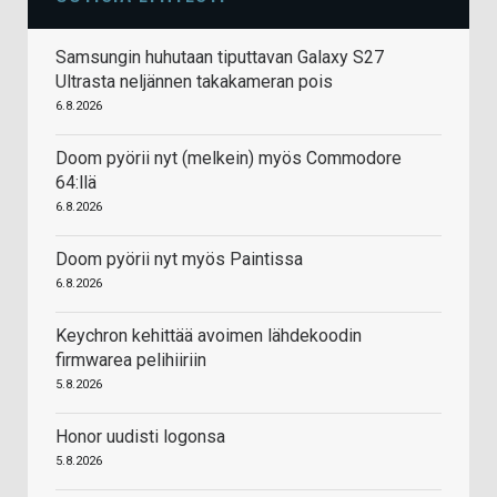
Samsungin huhutaan tiputtavan Galaxy S27
Ultrasta neljännen takakameran pois
6.8.2026
Doom pyörii nyt (melkein) myös Commodore
64:llä
6.8.2026
Doom pyörii nyt myös Paintissa
6.8.2026
Keychron kehittää avoimen lähdekoodin
firmwarea pelihiiriin
5.8.2026
Honor uudisti logonsa
5.8.2026