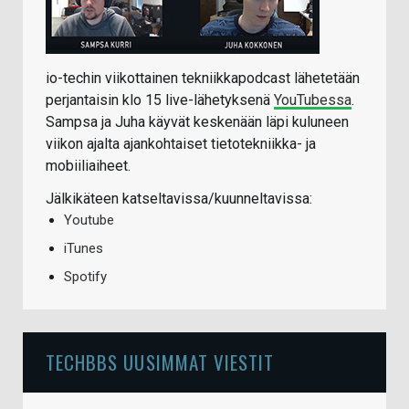
io-techin viikottainen tekniikkapodcast lähetetään
perjantaisin klo 15 live-lähetyksenä
YouTubessa
.
Sampsa ja Juha käyvät keskenään läpi kuluneen
viikon ajalta ajankohtaiset tietotekniikka- ja
mobiiliaiheet.
Jälkikäteen katseltavissa/kuunneltavissa:
Youtube
iTunes
Spotify
TECHBBS UUSIMMAT VIESTIT