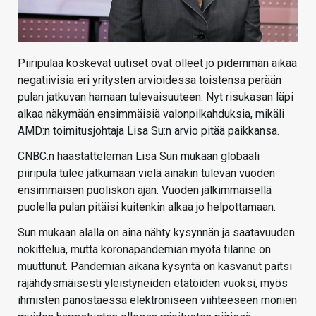
Piiripulaa koskevat uutiset ovat olleet jo pidemmän aikaa
negatiivisia eri yritysten arvioidessa toistensa perään
pulan jatkuvan hamaan tulevaisuuteen. Nyt risukasan läpi
alkaa näkymään ensimmäisiä valonpilkahduksia, mikäli
AMD:n toimitusjohtaja Lisa Su:n arvio pitää paikkansa.
CNBC:n haastatteleman Lisa Sun mukaan globaali
piiripula tulee jatkumaan vielä ainakin tulevan vuoden
ensimmäisen puoliskon ajan. Vuoden jälkimmäisellä
puolella pulan pitäisi kuitenkin alkaa jo helpottamaan.
Sun mukaan alalla on aina nähty kysynnän ja saatavuuden
nokittelua, mutta koronapandemian myötä tilanne on
muuttunut. Pandemian aikana kysyntä on kasvanut paitsi
räjähdysmäisesti yleistyneiden etätöiden vuoksi, myös
ihmisten panostaessa elektroniseen viihteeseen monien