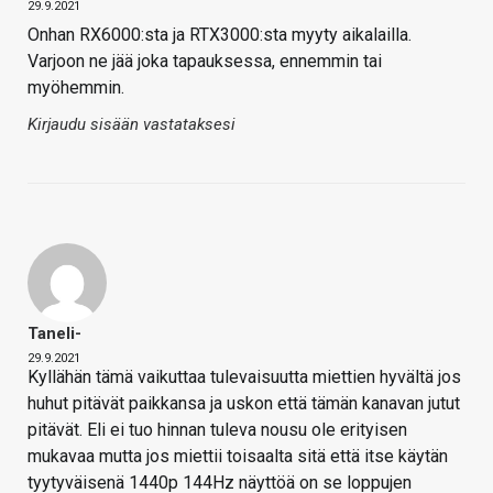
29.9.2021
Onhan RX6000:sta ja RTX3000:sta myyty aikalailla.
Varjoon ne jää joka tapauksessa, ennemmin tai
myöhemmin.
Kirjaudu sisään vastataksesi
Taneli-
29.9.2021
Kyllähän tämä vaikuttaa tulevaisuutta miettien hyvältä jos
huhut pitävät paikkansa ja uskon että tämän kanavan jutut
pitävät. Eli ei tuo hinnan tuleva nousu ole erityisen
mukavaa mutta jos miettii toisaalta sitä että itse käytän
tyytyväisenä 1440p 144Hz näyttöä on se loppujen