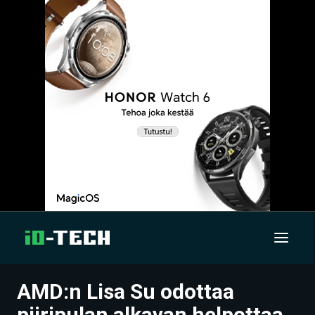
AMD:n Lisa Su odottaa
UUTISET
piiripulan alkavan helpottaa