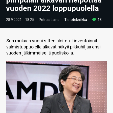
ARTIKKELIT
vuoden 2022 loppupuolella
VIDEOT
28.9.2021 - 18:25
Petrus Laine
Tietotekniikka
13
TECHBBS
TIETOA
Sun mukaan vuosi sitten aloitetut investoinnit
valmistuspuolelle alkavat näkyä pikkuhiljaa ensi
HINTA.FI
vuoden jälkimmäisellä puoliskolla.
KAUPPA
VAIHDA TEEMA
HAKU