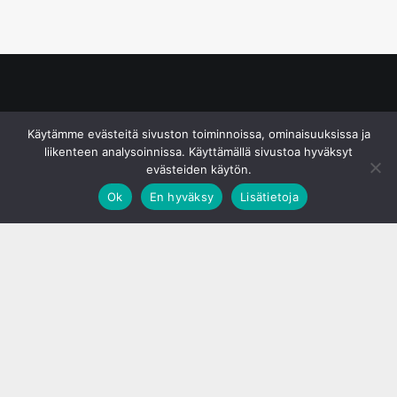
© S&J Media Oy
Käytämme evästeitä sivuston toiminnoissa, ominaisuuksissa ja
liikenteen analysoinnissa. Käyttämällä sivustoa hyväksyt
evästeiden käytön.
Ok
En hyväksy
Lisätietoja
;