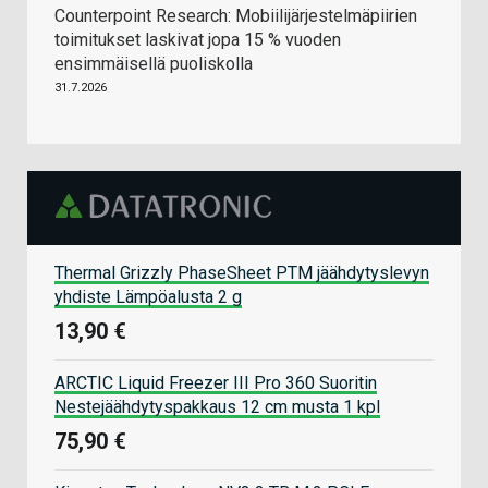
Counterpoint Research: Mobiilijärjestelmäpiirien
toimitukset laskivat jopa 15 % vuoden
ensimmäisellä puoliskolla
31.7.2026
Thermal Grizzly PhaseSheet PTM jäähdytyslevyn
yhdiste Lämpöalusta 2 g
13,90 €
ARCTIC Liquid Freezer III Pro 360 Suoritin
Nestejäähdytyspakkaus 12 cm musta 1 kpl
75,90 €