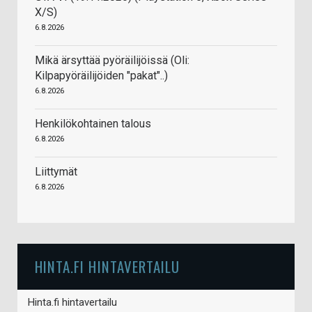
X/S)
6.8.2026
Mikä ärsyttää pyöräilijöissä (Oli:
Kilpapyöräilijöiden "pakat"..)
6.8.2026
Henkilökohtainen talous
6.8.2026
Liittymät
6.8.2026
HINTA.FI HINTAVERTAILU
Hinta.fi hintavertailu