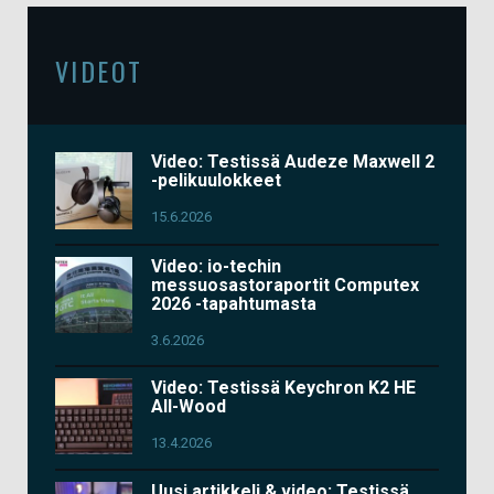
VIDEOT
Video: Testissä Audeze Maxwell 2
-pelikuulokkeet
15.6.2026
Video: io-techin
messuosastoraportit Computex
2026 -tapahtumasta
3.6.2026
Video: Testissä Keychron K2 HE
All-Wood
13.4.2026
Uusi artikkeli & video: Testissä