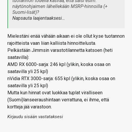
tuotannon todella kasvaa, että saisi esim.
näytönohjaimen lähellekään MSRP-hinnoilla (+
Suomi-lisät)?
Napsauta laajentaaksesi…
Mielestäni enää vähään aikaan ei ole ollut kyse tuotannon
rajoitteista vaan liian kalliista hinnoittelusta.
Pelkästään Jimmsin varastotilannetta katsoen (heti
saatavilla):
AMD RX 6000-sarja: 246 kpl (ylikin, koska osaa on
saatavilla yli 25 kpl)
nVidia RTX 3000-sarja: 655 kpl (ylikin, koska osaa on
saatavilla yli 25 kpl)
Mutta kun hinnat ovat luokkaa tuplat viralliseen
(Suomi)lanseeraushintaan verrattuna, ei ihme, että
kortteja jää varastoon.
Kirjaudu sisään vastataksesi