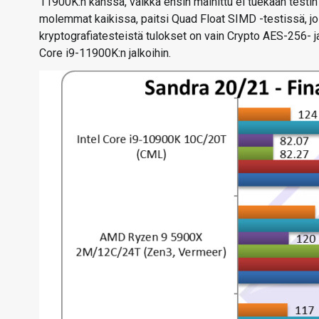
11900K:n kanssa, vaikka ensin mainittu ei tuekaan test
molemmat kaikissa, paitsi Quad Float SIMD -testissä, j
kryptografiatesteistä tulokset on vain Crypto AES-256- 
Core i9-11900K:n jalkoihin.