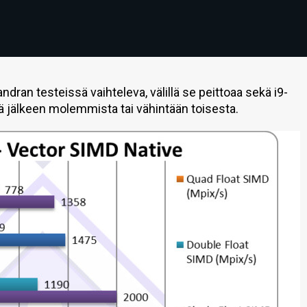
dran testeissä vaihteleva, välillä se peittoaa sekä i9-
ää jälkeen molemmista tai vähintään toisesta.