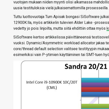
vuotojen mukaan niiden myynti olisi alkamassa mahdollise
uusia testituloksia vielä julkaisemattomilla prosesseilla.
Tuttu luottovuotaja Tum Apisak bongasi SiSoftware julka
12900K:lla, myös artikkelin tulevien Alder Lake -prosess
vedetty jo pois linjoilta, mutta siitä ehdittiin ottaa myös
k
SiSoftware kertoo artikkelissa päivittäneensä testisovellu
vuoksi. Dynamic/Asymmetric workload allocator jakaa tes
core/thread default selection valitsee testityypin mukaan
esimerkiksi vain P-ytimien käyttäminen tai SMT-tuen hyö