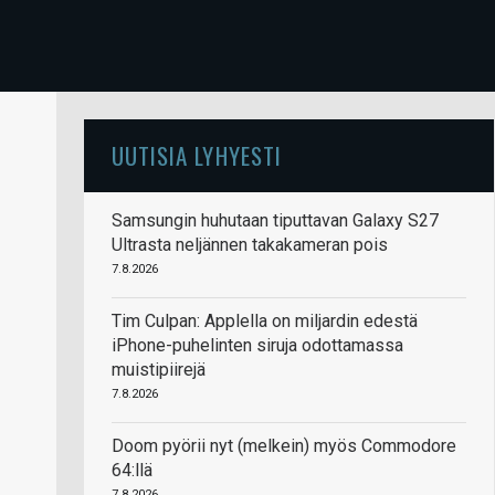
UUTISIA LYHYESTI
Samsungin huhutaan tiputtavan Galaxy S27
Ultrasta neljännen takakameran pois
7.8.2026
Tim Culpan: Applella on miljardin edestä
iPhone-puhelinten siruja odottamassa
muistipiirejä
7.8.2026
Doom pyörii nyt (melkein) myös Commodore
64:llä
7.8.2026