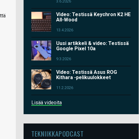
3.6.2026
Video: Testissä Keychron K2 HE
ttä
All-Wood
13.4.2026
Uusi artikkeli & video: Testissä
Google Pixel 10a
9.3.2026
Video: Testissä Asus ROG
Kithara -pelikuulokkeet
11.2.2026
Lisää videoita
TEKNIIKKAPODCAST