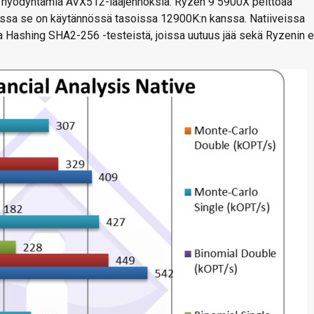
in hyödyntämiä AVX512-laajennoksia. Ryzen 9 5900X peittoaa
ossa se on käytännössä tasoissa 12900K:n kanssa. Natiiveissa
ja Hashing SHA2-256 -testeistä, joissa uutuus jää sekä Ryzenin e