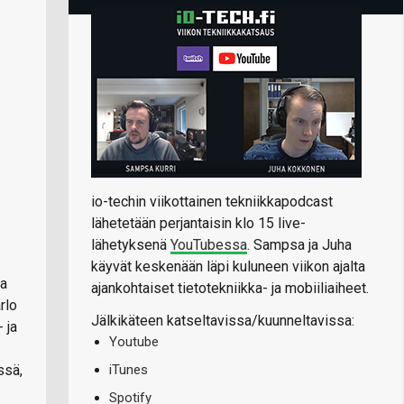
io-techin viikottainen tekniikkapodcast
lähetetään perjantaisin klo 15 live-
lähetyksenä
YouTubessa
. Sampsa ja Juha
käyvät keskenään läpi kuluneen viikon ajalta
ja
ajankohtaiset tietotekniikka- ja mobiiliaiheet.
rlo
Jälkikäteen katseltavissa/kuunneltavissa:
 ja
Youtube
iTunes
ssä,
Spotify