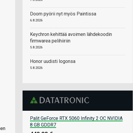
Doom pyörii nyt myös Paintissa
6.8.2026
Keychron kehittää avoimen lähdekoodin
firmwarea pelihiiriin
5.8.2026
Honor uudisti logonsa
5.8.2026
Palit GeForce RTX 5060 Infinity 2 OC NVIDIA
8 GB GDDR7
ien