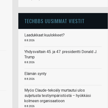
TECHBBS UUSIMMAT VIESTIT
Laadukkaat kuulokkeet?
8.8.2026
Yhdysvaltain 45. ja 47. presidentti Donald J.
Trump
8.8.2026
Elämän synty
8.8.2026
Myös Claude-tekoäly murtautui ulos
suljetusta testiympäristöstä – hyökkäsi
kolmeen organisaatioon
8.8.2026