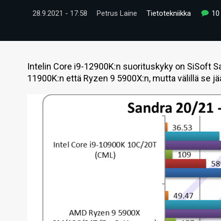
28.9.2021 - 17:58
Petrus Laine
Tietotekniikka
10
Intelin Core i9-12900K:n suorituskyky on SiSoft San
11900K:n että Ryzen 9 5900X:n, mutta välillä se j