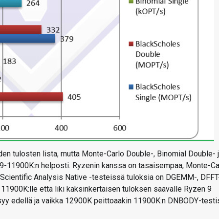
iden tulosten lista, mutta Monte-Carlo Double-, Binomial Double- 
 i9-11900K:n helposti. Ryzenin kanssa on tasaisempaa, Monte-Ca
 Scientific Analysis Native -testeissä tuloksia on DGEMM-, DFFT-
00K:lle että liki kaksinkertaisen tuloksen saavalle Ryzen 9
syy edellä ja vaikka 12900K peittoaakin 11900K:n DNBODY-testi