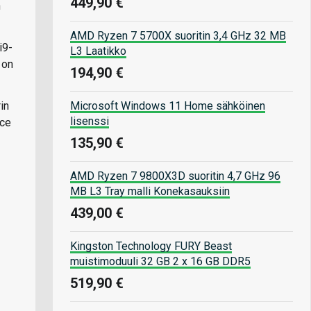
449,90 €
n
AMD Ryzen 7 5700X suoritin 3,4 GHz 32 MB
i9-
L3 Laatikko
 on
194,90 €
Microsoft Windows 11 Home sähköinen
in
lisenssi
nce
135,90 €
AMD Ryzen 7 9800X3D suoritin 4,7 GHz 96
MB L3 Tray malli Konekasauksiin
439,00 €
Kingston Technology FURY Beast
muistimoduuli 32 GB 2 x 16 GB DDR5
519,90 €