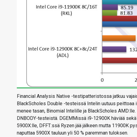
Financial Analysis Native -testipatteristossa jatkuu vaja
BlackScholes Double -testeissä Intelin uutuus peittoaa
menee tasan, Binomial Intelille ja BlackScholes AMD:lle.
DNBODY-testeistä. DGEMMissä i9-12900K häviää sekä 119
5900X:lle, DFFT:ssä Ryzen jää jälkeen mutta 11900K py
naputtaa 5900X tauluun yli 50 % paremman tuloksen.