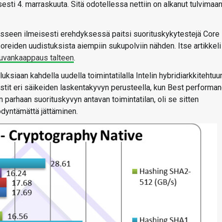
sti 4. marraskuuta. Sitä odotellessa nettiin on alkanut tulvimaa
isseen ilmeisesti erehdyksessä paitsi suorituskykytestejä Core 
oreiden uudistuksista aiempiin sukupolviin nähden. Itse artikkeli
uvankaappaus talteen
.
ksiaan kahdella uudella toimintatilalla Intelin hybridiarkkitehtuur
tit eri säikeiden laskentakyvyn perusteella, kun Best performa
 parhaan suorituskyvyn antavan toimintatilan, oli se sitten
dyntämättä jättäminen.