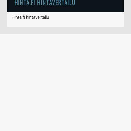
HINTA.FI HINTAVERTAILU
Hinta.fi hintavertailu