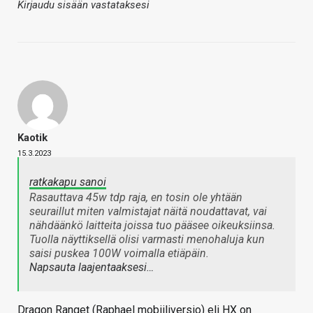
Kirjaudu sisään vastataksesi
Kaotik
15.3.2023
ratkakapu sanoi
Rasauttava 45w tdp raja, en tosin ole yhtään
seuraillut miten valmistajat näitä noudattavat, vai
nähdäänkö laitteita joissa tuo pääsee oikeuksiinsa.
Tuolla näyttiksellä olisi varmasti menohaluja kun
saisi puskea 100W voimalla etiäpäin.
Napsauta laajentaaksesi…
Dragon Ranget (Raphael mobiiliversio) eli HX on