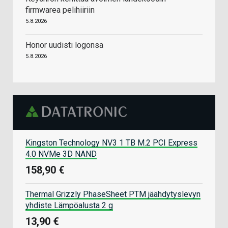
firmwarea pelihiiriin
5.8.2026
Honor uudisti logonsa
5.8.2026
Kingston Technology NV3 1 TB M.2 PCI Express
4.0 NVMe 3D NAND
158,90 €
Thermal Grizzly PhaseSheet PTM jäähdytyslevyn
yhdiste Lämpöalusta 2 g
13,90 €