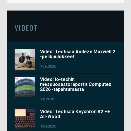
VIDEOT
Video: Testissä Audeze Maxwell 2
-pelikuulokkeet
15.6.2026
Video: io-techin
messuosastoraportit Computex
2026 -tapahtumasta
3.6.2026
Video: Testissä Keychron K2 HE
All-Wood
13.4.2026