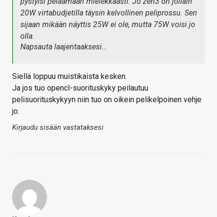
pystyisi pelaamaan mielekkäästi. Jo zen3 on jollain
20W virtabudjetilla täysin kelvollinen peliprossu. Sen
sijaan mikään näyttis 25W ei ole, mutta 75W voisi jo
olla.
Napsauta laajentaaksesi…
Siellä loppuu muistikaista kesken.
Ja jos tuo opencl-suorituskyky peilautuu
pelisuorituskykyyn niin tuo on oikein pelikelpoinen vehje
jo.
Kirjaudu sisään vastataksesi