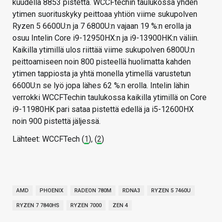
kuudella 8853 pistettä. WCCFtechin taulukossa yhden
ytimen suorituskyky peittoaa yhtiön viime sukupolven
Ryzen 5 6600U:n ja 7 6800U:n vajaan 19 %:n erolla ja
osuu Intelin Core i9-12950HX:n ja i9-13900HK:n väliin.
Kaikilla ytimillä ulos riittää viime sukupolven 6800U:n
peittoamiseen noin 800 pisteellä huolimatta kahden
ytimen tappiosta ja yhtä monella ytimellä varustetun
6600U:n se lyö jopa lähes 62 %:n erolla. Intelin lähin
verrokki WCCFTechin taulukossa kaikilla ytimillä on Core
i9-11980HK pari sataa pistettä edellä ja i5-12600HX
noin 900 pistettä jäljessä.
Lähteet: WCCFTech (
1
), (
2
)
AMD
PHOENIX
RADEON 780M
RDNA3
RYZEN 5 7460U
RYZEN 7 7840HS
RYZEN 7000
ZEN 4