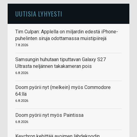
UUTISIA LYHYESTI
Tim Culpan: Applella on miljardin edestä iPhone-
puhelinten siruja odottamassa muistipiirejä
7.8.2026
Samsungin huhutaan tiputtavan Galaxy S27
Ultrasta neljännen takakameran pois
6.8.2026
Doom pyörii nyt (melkein) myös Commodore
64:llä
6.8.2026
Doom pyörii nyt myös Paintissa
6.8.2026
Keychron kehittää avoimen lähdekoodin