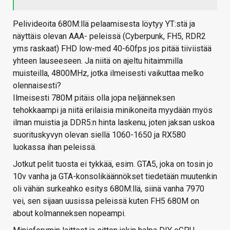
Pelivideoita 680M:llä pelaamisesta löytyy YT:stä ja
näyttäis olevan AAA- peleissä (Cyberpunk, FH5, RDR2
yms raskaat) FHD low-med 40-60fps jos pitää tiiviistää
yhteen lauseeseen. Ja niitä on ajeltu hitaimmilla
muisteilla, 4800MHz, jotka ilmeisesti vaikuttaa melko
olennaisesti?
Ilmeisesti 780M pitäis olla jopa neljänneksen
tehokkaampi ja niitä erilaisia minikoneita myydään myös
ilman muistia ja DDR5:n hinta laskenu, joten jaksan uskoa
suorituskyvyn olevan siellä 1060-1650 ja RX580
luokassa ihan peleissä.
Jotkut pelit tuosta ei tykkää, esim. GTA5, joka on tosin jo
10v vanha ja GTA-konsolikäännökset tiedetään muutenkin
oli vähän surkeahko esitys 680M:llä, siinä vanha 7970
vei, sen sijaan uusissa peleissä kuten FH5 680M on
about kolmanneksen nopeampi.