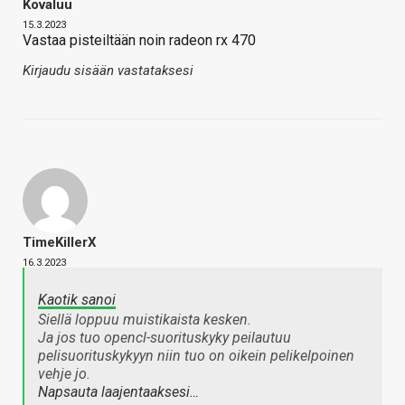
Kovaluu
15.3.2023
Vastaa pisteiltään noin radeon rx 470
Kirjaudu sisään vastataksesi
TimeKillerX
16.3.2023
Kaotik sanoi
Siellä loppuu muistikaista kesken.
Ja jos tuo opencl-suorituskyky peilautuu
pelisuorituskykyyn niin tuo on oikein pelikelpoinen
vehje jo.
Napsauta laajentaaksesi…