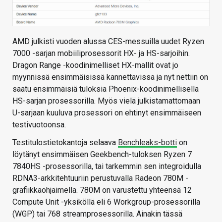
AMD julkisti vuoden alussa CES-messuilla uudet Ryzen
7000 -sarjan mobiiliprosessorit HX- ja HS-sarjoihin.
Dragon Range -koodinimelliset HX-mallit ovat jo
myynnissä ensimmäisissä kannettavissa ja nyt nettiin on
saatu ensimmäisiä tuloksia Phoenix-koodinimellisellä
HS-sarjan prosessorilla. Myös vielä julkistamattomaan
U-sarjaan kuuluva prosessori on ehtinyt ensimmäiseen
testivuotoonsa.
Testitulostietokantoja selaava
Benchleaks-botti
on
löytänyt ensimmäisen Geekbench-tuloksen Ryzen 7
7840HS -prosessorilla, tai tarkemmin sen integroidulla
RDNA3-arkkitehtuuriin perustuvalla Radeon 780M -
grafiikkaohjaimella. 780M on varustettu yhteensä 12
Compute Unit -yksiköllä eli 6 Workgroup-prosessorilla
(WGP) tai 768 streamprosessorilla. Ainakin tässä