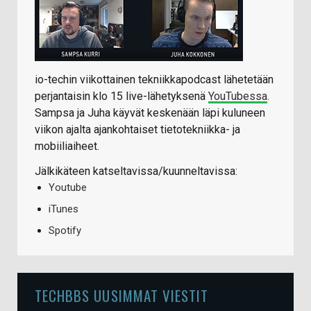
io-techin viikottainen tekniikkapodcast lähetetään
perjantaisin klo 15 live-lähetyksenä
YouTubessa
.
Sampsa ja Juha käyvät keskenään läpi kuluneen
viikon ajalta ajankohtaiset tietotekniikka- ja
mobiiliaiheet.
Jälkikäteen katseltavissa/kuunneltavissa:
Youtube
iTunes
Spotify
TECHBBS UUSIMMAT VIESTIT