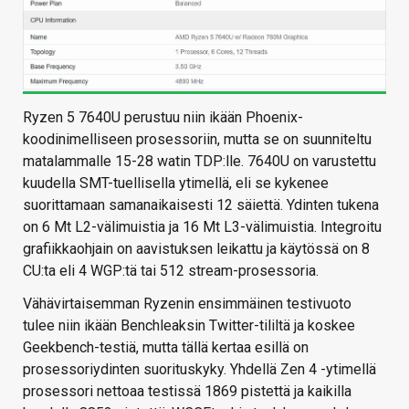
Ryzen 5 7640U perustuu niin ikään Phoenix-
koodinimelliseen prosessoriin, mutta se on suunniteltu
matalammalle 15-28 watin TDP:lle. 7640U on varustettu
kuudella SMT-tuellisella ytimellä, eli se kykenee
suorittamaan samanaikaisesti 12 säiettä. Ydinten tukena
on 6 Mt L2-välimuistia ja 16 Mt L3-välimuistia. Integroitu
grafiikkaohjain on aavistuksen leikattu ja käytössä on 8
CU:ta eli 4 WGP:tä tai 512 stream-prosessoria.
Vähävirtaisemman Ryzenin ensimmäinen testivuoto
tulee niin ikään Benchleaksin Twitter-tililtä ja koskee
Geekbench-testiä, mutta tällä kertaa esillä on
prosessoriydinten suorituskyky. Yhdellä Zen 4 -ytimellä
prosessori nettoaa testissä 1869 pistettä ja kaikilla