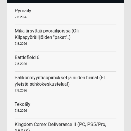
Pyöräily
7.8.2026
Mikä ärsyttää pyöräilijöissä (Oli:
Kilpapyöräilijöiden "pakat"..)
7.8.2026
Battlefield 6
7.8.2026
Sähkönmyyntisopimukset ja niiden hinnat (EI
yleistä sähkökeskustelua!)
7.8.2026
Tekoäly
7.8.2026
Kingdom Come: Deliverance II (PC, PS5/Pro,
XBX/S)