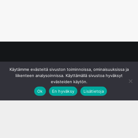
© S&J Media Oy
Käytämme evästeitä sivuston toiminnoissa, ominaisuuksissa ja
liikenteen analysoinnissa. Käyttämällä sivustoa hyväksyt
evästeiden käytön.
Ok
En hyväksy
Lisätietoja
;