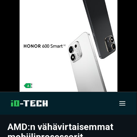
AMD:n vähävirtaisemmat
UUTISET
mobiiliprosessorit