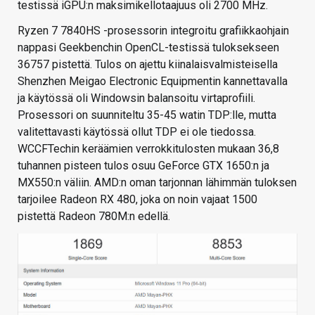
testissä iGPU:n maksimikellotaajuus oli 2700 MHz.
Ryzen 7 7840HS -prosessorin integroitu grafiikkaohjain
nappasi Geekbenchin OpenCL-testissä tuloksekseen
36757 pistettä. Tulos on ajettu kiinalaisvalmisteisella
Shenzhen Meigao Electronic Equipmentin kannettavalla
ja käytössä oli Windowsin balansoitu virtaprofiili.
Prosessori on suunniteltu 35-45 watin TDP:lle, mutta
valitettavasti käytössä ollut TDP ei ole tiedossa.
WCCFTechin keräämien verrokkitulosten mukaan 36,8
tuhannen pisteen tulos osuu GeForce GTX 1650:n ja
MX550:n väliin. AMD:n oman tarjonnan lähimmän tuloksen
tarjoilee Radeon RX 480, joka on noin vajaat 1500
pistettä Radeon 780M:n edellä.