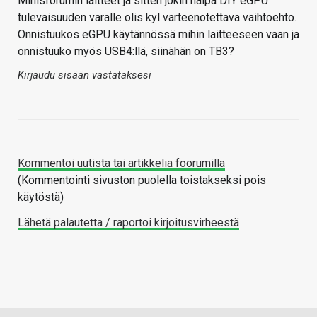
Minisforumin laitteet ja sitten jokin halpa DIY eGPU
tulevaisuuden varalle olis kyl varteenotettava vaihtoehto.
Onnistuukos eGPU käytännössä mihin laitteeseen vaan ja
onnistuuko myös USB4:llä, siinähän on TB3?
Kirjaudu sisään vastataksesi
Kommentoi uutista tai artikkelia foorumilla
(Kommentointi sivuston puolella toistakseksi pois
käytöstä)
Lähetä palautetta / raportoi kirjoitusvirheestä