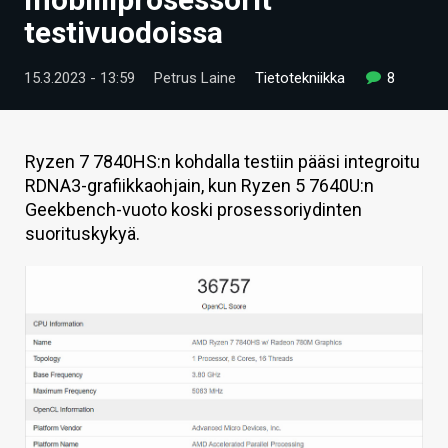
ARTIKKELIT
testivuodoissa
VIDEOT
15.3.2023 - 13:59
Petrus Laine
Tietotekniikka
8
TECHBBS
TIETOA
Ryzen 7 7840HS:n kohdalla testiin pääsi integroitu
RDNA3-grafiikkaohjain, kun Ryzen 5 7640U:n
HINTA.FI
Geekbench-vuoto koski prosessoriydinten
suorituskykyä.
KAUPPA
VAIHDA TEEMA
HAKU