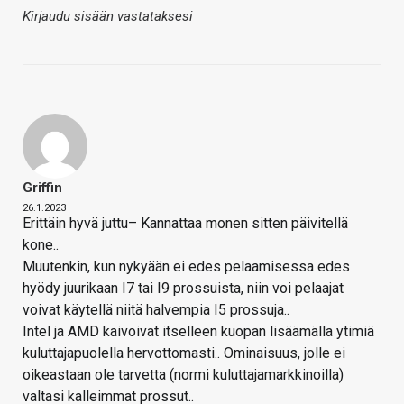
Kirjaudu sisään vastataksesi
Griffin
26.1.2023
Erittäin hyvä juttu– Kannattaa monen sitten päivitellä
kone..
Muutenkin, kun nykyään ei edes pelaamisessa edes
hyödy juurikaan I7 tai I9 prossuista, niin voi pelaajat
voivat käytellä niitä halvempia I5 prossuja..
Intel ja AMD kaivoivat itselleen kuopan lisäämälla ytimiä
kuluttajapuolella hervottomasti.. Ominaisuus, jolle ei
oikeastaan ole tarvetta (normi kuluttajamarkkinoilla)
valtasi kalleimmat prossut..