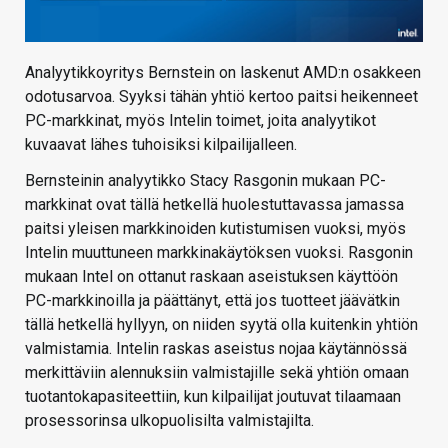
Analyytikkoyritys Bernstein on laskenut AMD:n osakkeen
odotusarvoa. Syyksi tähän yhtiö kertoo paitsi heikenneet
PC-markkinat, myös Intelin toimet, joita analyytikot
kuvaavat lähes tuhoisiksi kilpailijalleen.
Bernsteinin analyytikko Stacy Rasgonin mukaan PC-
markkinat ovat tällä hetkellä huolestuttavassa jamassa
paitsi yleisen markkinoiden kutistumisen vuoksi, myös
Intelin muuttuneen markkinakäytöksen vuoksi. Rasgonin
mukaan Intel on ottanut raskaan aseistuksen käyttöön
PC-markkinoilla ja päättänyt, että jos tuotteet jäävätkin
tällä hetkellä hyllyyn, on niiden syytä olla kuitenkin yhtiön
valmistamia. Intelin raskas aseistus nojaa käytännössä
merkittäviin alennuksiin valmistajille sekä yhtiön omaan
tuotantokapasiteettiin, kun kilpailijat joutuvat tilaamaan
prosessorinsa ulkopuolisilta valmistajilta.