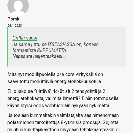
Pomk
26.1.2023
Griffin sanoi
Ja sama juttu se ITSEASIASSA on, koneen
formaatista RIIPPUMATTA.
Napsauta laajentaaksesi…
Mitä nyt mobiilipuolella p/e core virityksillä on
saavutettu merkittäviä energiatehokkuusetuja.
Eli olisko se ”riittävä” 4c/8t sit 2 tehoydintä ja 2
energiatehokasta, vai mitä ihmettä? Eihän tommosella
käynnistyisi edes webbiselain nykyään nykimättä.
Ja tosiaan kummaltakin valmistajalta saa nimenomaan
pelaamiseen tarkoitettuja 8-ytimisiä prossuja. Se, että
muuhun kuluttajakäyttöön myydään tehokkaampiakin ei