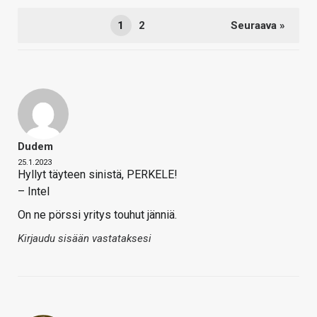
1
2
Seuraava »
Dudem
25.1.2023
Hyllyt täyteen sinistä, PERKELE!
– Intel
On ne pörssi yritys touhut jänniä.
Kirjaudu sisään vastataksesi