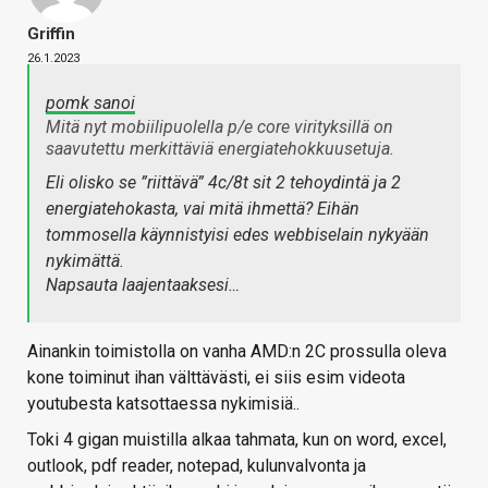
Griffin
26.1.2023
pomk sanoi
Mitä nyt mobiilipuolella p/e core virityksillä on
saavutettu merkittäviä energiatehokkuusetuja.
Eli olisko se ”riittävä” 4c/8t sit 2 tehoydintä ja 2
energiatehokasta, vai mitä ihmettä? Eihän
tommosella käynnistyisi edes webbiselain nykyään
nykimättä.
Napsauta laajentaaksesi…
Ainankin toimistolla on vanha AMD:n 2C prossulla oleva
kone toiminut ihan välttävästi, ei siis esim videota
youtubesta katsottaessa nykimisiä..
Toki 4 gigan muistilla alkaa tahmata, kun on word, excel,
outlook, pdf reader, notepad, kulunvalvonta ja