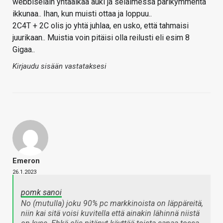
webbiselain yhtäaikaa auki ja selaimessa parikymmentä
ikkunaa.. Ihan, kun muisti ottaa ja loppuu..
2C4T + 2C olis jo yhtä juhlaa, en usko, että tahmaisi
juurikaan.. Muistia voin pitäisi olla reilusti eli esim 8
Gigaa..
Kirjaudu sisään vastataksesi
Emeron
26.1.2023
pomk sanoi
No (mutulla) joku 90% pc markkinoista on läppäreitä,
niin kai sitä voisi kuvitella että ainakin lähinnä niistä