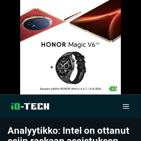
Analyytikko: Intel on ottanut
UUTISET
esiin raskaan aseistuksen