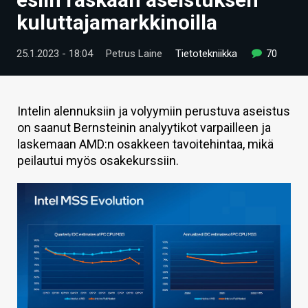
ARTIKKELIT
kuluttajamarkkinoilla
VIDEOT
25.1.2023 - 18:04
Petrus Laine
Tietotekniikka
70
TECHBBS
TIETOA
Intelin alennuksiin ja volyymiin perustuva aseistus
on saanut Bernsteinin analyytikot varpailleen ja
HINTA.FI
laskemaan AMD:n osakkeen tavoitehintaa, mikä
peilautui myös osakekurssiin.
KAUPPA
VAIHDA TEEMA
HAKU