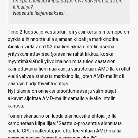
on epärehellistä kilpailua jos myy halvemmalla kuin
kilpailija?
Napsauta laajentaaksesi…
Timo 2 tuossa jo vastasikin, eli yksinkertaisin temppu on
pyrkiä alihinnoittelulla ajamaan kilpailija markkinoilta.
Ainakin vielä Zen1&2 mallien aikaan Intelin asema
yrityskannettavissa (joissa ne rahat liikkuu, koska
myyntimäärät)oli ylivoimainen mitä tulee saatavien
kannettavamallien määrään ja varusteluun. AMD:lla ei ollut
vielä vahvaa statusta markkinoilla, joten AMD-mallit oli
pääosin budjettivaihtoehtoja.
Nyt tilanne on onneksi tasoittumassa ja valmistajat
alkavat sijoittaa AMD-mallit samalle viivalle Intelin
kanssa.
Toinen skenaario on luoda alennuksille ehtoja, joilla
kampitetaan kilpailijaa; "Saatte x-prosenttia alennusta
näistä CPU-malleista, jos ette tee yhtään AMD-mallia