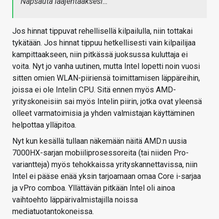
Napsauta laajentaaksesi…
Jos hinnat tippuvat rehellisellä kilpailulla, niin tottakai
tykätään. Jos hinnat tippuu hetkellisesti vain kilpailijaa
kampittaakseen, niin pitkässä juoksussa kuluttaja ei
voita. Nyt jo vanha uutinen, mutta Intel lopetti noin vuosi
sitten omien WLAN-piiriensä toimittamisen läppäreihin,
joissa ei ole Intelin CPU. Sitä ennen myös AMD-
yrityskoneisiin sai myös Intelin piirin, jotka ovat yleensä
olleet varmatoimisia ja yhden valmistajan käyttäminen
helpottaa ylläpitoa.
Nyt kun kesällä tullaan näkemään näitä AMD:n uusia
7000HX-sarjan mobiiliprosessoreita (tai niiden Pro-
variantteja) myös tehokkaissa yrityskannettavissa, niin
Intel ei pääse enää yksin tarjoamaan omaa Core i-sarjaa
ja vPro comboa. Yllättävän pitkään Intel oli ainoa
vaihtoehto läppärivalmistajilla noissa
mediatuotantokoneissa.