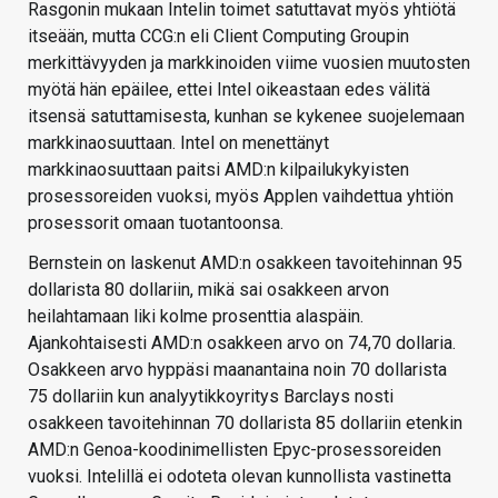
Rasgonin mukaan Intelin toimet satuttavat myös yhtiötä
itseään, mutta CCG:n eli Client Computing Groupin
merkittävyyden ja markkinoiden viime vuosien muutosten
myötä hän epäilee, ettei Intel oikeastaan edes välitä
itsensä satuttamisesta, kunhan se kykenee suojelemaan
markkinaosuuttaan. Intel on menettänyt
markkinaosuuttaan paitsi AMD:n kilpailukykyisten
prosessoreiden vuoksi, myös Applen vaihdettua yhtiön
prosessorit omaan tuotantoonsa.
Bernstein on laskenut AMD:n osakkeen tavoitehinnan 95
dollarista 80 dollariin, mikä sai osakkeen arvon
heilahtamaan liki kolme prosenttia alaspäin.
Ajankohtaisesti AMD:n osakkeen arvo on 74,70 dollaria.
Osakkeen arvo hyppäsi maanantaina noin 70 dollarista
75 dollariin kun analyytikkoyritys Barclays nosti
osakkeen tavoitehinnan 70 dollarista 85 dollariin etenkin
AMD:n Genoa-koodinimellisten Epyc-prosessoreiden
vuoksi. Intelillä ei odoteta olevan kunnollista vastinetta