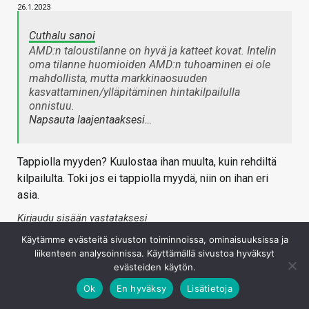
26.1.2023
Cuthalu sanoi
AMD:n taloustilanne on hyvä ja katteet kovat. Intelin
oma tilanne huomioiden AMD:n tuhoaminen ei ole
mahdollista, mutta markkinaosuuden
kasvattaminen/ylläpitäminen hintakilpailulla
onnistuu.
Napsauta laajentaaksesi…
Tappiolla myyden? Kuulostaa ihan muulta, kuin rehdiltä
kilpailulta. Toki jos ei tappiolla myydä, niin on ihan eri
asia.
Kirjaudu sisään vastataksesi
Käytämme evästeitä sivuston toiminnoissa, ominaisuuksissa ja
liikenteen analysoinnissa. Käyttämällä sivustoa hyväksyt
evästeiden käytön.
Ok
En hyväksy
Lisätietoja