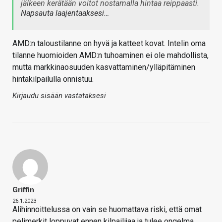
jälkeen kerätään voitot nostamalla hintaa reippaasti.
Napsauta laajentaaksesi…
AMD:n taloustilanne on hyvä ja katteet kovat. Intelin oma
tilanne huomioiden AMD:n tuhoaminen ei ole mahdollista,
mutta markkinaosuuden kasvattaminen/ylläpitäminen
hintakilpailulla onnistuu.
Kirjaudu sisään vastataksesi
Griffin
26.1.2023
Alihinnoittelussa on vain se huomattava riski, että omat
pelimerkit loppuvat ennen kilpailijaa ja tulee ongelma