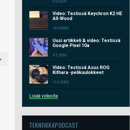
3.6.2026
Video: Testissä Keychron K2 HE
All-Wood
13.4.2026
Uusi artikkeli & video: Testissä
Google Pixel 10a
9.3.2026
»
Video: Testissä Asus ROG
Kithara -pelikuulokkeet
11.2.2026
Lisää videoita
TEKNIIKKAPODCAST