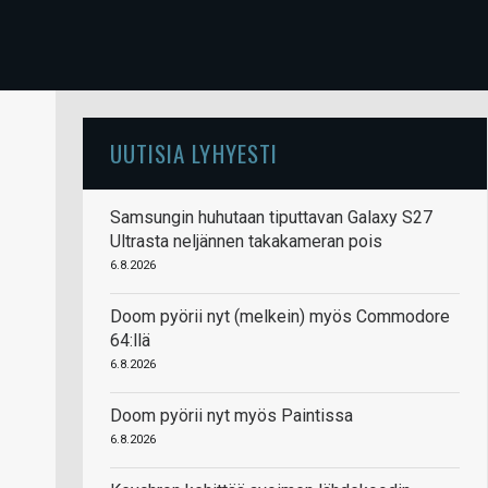
UUTISIA LYHYESTI
Samsungin huhutaan tiputtavan Galaxy S27
Ultrasta neljännen takakameran pois
6.8.2026
Doom pyörii nyt (melkein) myös Commodore
64:llä
6.8.2026
Doom pyörii nyt myös Paintissa
6.8.2026