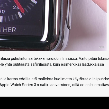
lasia puhelintensa takakameroiden linssissä. Väite pitää teknis
ole yhtä puhtaasta safiirilasista, kuin esimerkiksi laadukkaissa
tällä kertaa edellisistä malleista huolimatta käytössä olisi puhda
 Apple Watch Series 3:n safiirilasiversioon, sillä se on huomattav