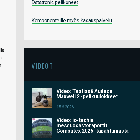
Datatronic pelikoneet
Komponenteille myös kasauspalvelu
lla
a.
VIDEOT
n
Video: Testissä Audeze
Maxwell 2 -pelikuulokkeet
15.6.2026
Video: io-techin
messuosastoraportit
Computex 2026 -tapahtumasta