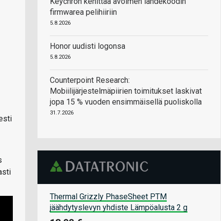
Keychron kehittää avoimen lähdekoodin
firmwarea pelihiiriin
5.8.2026
Honor uudisti logonsa
5.8.2026
Counterpoint Research:
Mobiilijärjestelmäpiirien toimitukset laskivat
jopa 15 % vuoden ensimmäisellä puoliskolla
31.7.2026
esti
s
asti
Thermal Grizzly PhaseSheet PTM
jäähdytyslevyn yhdiste Lämpöalusta 2 g