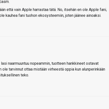
rcasm.
än että vain Apple harrastaa tätä. No, itsehän en ole Apple fani,
ole kauhea fani tuohon ekosysteemiin, joten jäänee ainoaksi.
n lasi naarmuuntuu nopeammin, tuotteen hankkineet ostavat
ole tarvinnut ottaa mistään virheestä oppia kun alunperinkään
ituksellinen teko.