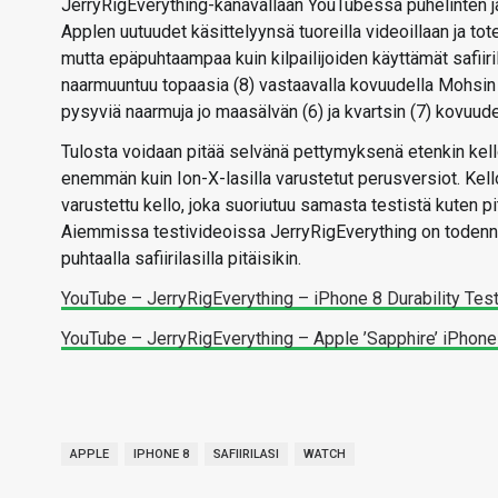
JerryRigEverything-kanavallaan YouTubessa puhelinten j
Applen uutuudet käsittelyynsä tuoreilla videoillaan ja totea
mutta epäpuhtaampaa kuin kilpailijoiden käyttämät safiiri
naarmuuntuu topaasia (8) vastaavalla kovuudella Mohsin 
pysyviä naarmuja jo maasälvän (6) ja kvartsin (7) kovuude
Tulosta voidaan pitää selvänä pettymyksenä etenkin kellon
enemmän kuin Ion-X-lasilla varustetut perusversiot. Kell
varustettu kello, joka suoriutuu samasta testistä kuten p
Aiemmissa testivideoissa JerryRigEverything on todennut
puhtaalla safiirilasilla pitäisikin.
YouTube – JerryRigEverything – iPhone 8 Durability Tes
YouTube – JerryRigEverything – Apple ’Sapphire’ iPhon
APPLE
IPHONE 8
SAFIIRILASI
WATCH