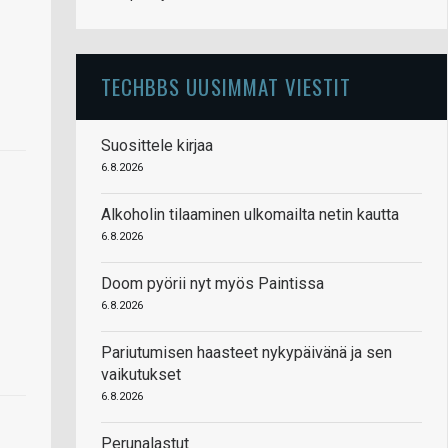
TECHBBS UUSIMMAT VIESTIT
Suosittele kirjaa
6.8.2026
Alkoholin tilaaminen ulkomailta netin kautta
6.8.2026
Doom pyörii nyt myös Paintissa
6.8.2026
Pariutumisen haasteet nykypäivänä ja sen
vaikutukset
6.8.2026
Perunalastut