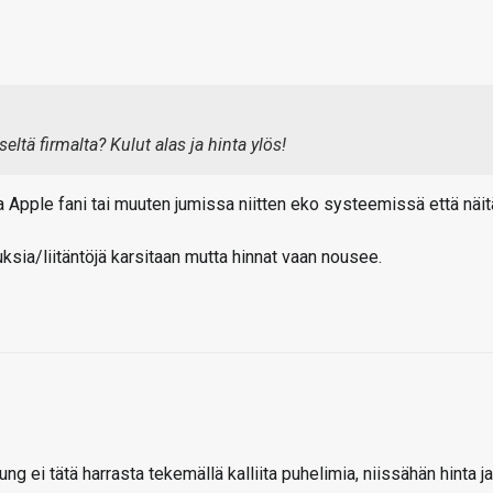
ltä firmalta? Kulut alas ja hinta ylös!
aika Apple fani tai muuten jumissa niitten eko systeemissä että näit
sia/liitäntöjä karsitaan mutta hinnat vaan nousee.
 ei tätä harrasta tekemällä kalliita puhelimia, niissähän hinta ja