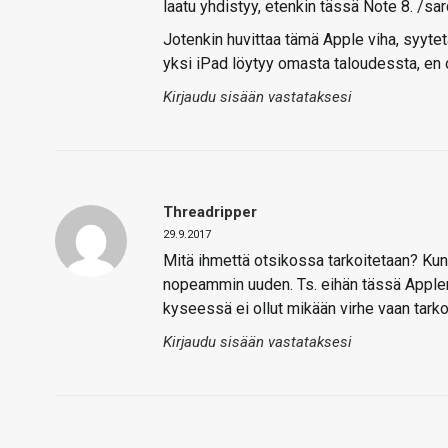
laatu yhdistyy, etenkin tässä Note 8. /sa
Jotenkin huvittaa tämä Apple viha, syytetä
yksi iPad löytyy omasta taloudessta, en 
Kirjaudu sisään vastataksesi
Threadripper
29.9.2017
Mitä ihmettä otsikossa tarkoitetaan? Ku
nopeammin uuden. Ts. eihän tässä Applen 
kyseessä ei ollut mikään virhe vaan tarko
Kirjaudu sisään vastataksesi