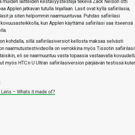
a muiden laitteiden kestävyystestejä tekevä Zack Nelson otti
a Applen jatkavan tutulla linjallaan. Lasit ovat kyllä safiirilasia,
lasit ja siten helpommin naarmuuntuvaa. Puhdas safiirilasi
kovuusasteikkolla, kun Applen käyttämä safiirilasi saa itseensä
lla.
 kohdalla, sillä safiirilasiversiot kellosta maksaa selvästi
on naarmutustestivideolla on verrokkina myös Tissotin safiirilasi
itäisikin, eli se naarmuuntuu vasta topaasia vastaavalla kovuudell
 myös HTC:n U Ultran safiirilasiversion pärjäävän testissä kute
t
e Lens – Whats it made of?