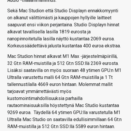
Audio -tilaäänimallinnus.
Sekä Mac Studion että Studio Displayn ennakkomyynti
on alkanut välittömästi ja kauppojen hyllyille laitteet
saapuvat ensi viikon perjantaina. Studio Displayn hinnat
alkavat tavallisella lasilla 1819 eurosta ja
nanopinnoitetulla lasilla näyttö kustantaa 2069 euroa.
Korkeussäädettävä jalusta kustantaa 400 euroa ekstraa.
Mac Studion hinnat alkavat M1 Max -järjestelmäpiirillä,
32 Gt:n RAM-muistilla ja 512 Gt:n SSD:llä 2369 eurosta.
Lisäksi saatavilla on myös suoraan 48 ytimen GPU:n M1
Ultralla varustettu malli 64 Gt:n RAM-muistilla ja 1 Tt
tallennustilalla 4669 euron hintaan. Molemmat mallit
tarjoavat ymmärrettävästi myös
kustomointimahdollisuuksia parhailla
rautaominaisuuksilla höystettynä Mac Studio kustantaa
9269 euroa. Täydellä 64 ytimen GPU:lla varustetulla M1
Ultralla Mac Studio on saatavilla edullisimmillaan 64 Gt:n
RAM-muistilla ja 512 Gt:n SSD:llä 5589 euron hintaan.