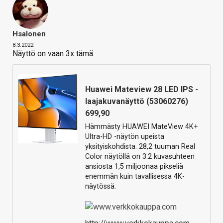
Hsalonen
8.3.2022
Näyttö on vaan 3x tämä:
Huawei Mateview 28 LED IPS -
laajakuvanäyttö (53060276)
699,90
Hämmästy HUAWEI MateView 4K+
Ultra-HD -näytön upeista
yksityiskohdista. 28,2 tuuman Real
Color näytöllä on 3:2 kuvasuhteen
ansiosta 1,5 miljoonaa pikseliä
enemmän kuin tavallisessa 4K-
näytössä.