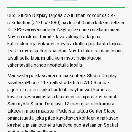
Uusi Studio Display tarjoaa 27-tuuman kokoonsa 5K-
resoluution (5120 x 2880) näytön 600 nitin kirkkaudella ja
DCI-P3-väriavaruudella. Näytön rakenne on alumiininen.
Näytön mukana toimitettava vakiojalka tarjoaa
kallistuksen ja erikseen myytävä kalliimpi jaluista tarjoaa
lisäksi myös korkeussäädön. Näyttö tulee saataville niin
tavallisella lasipinnalla kuin myös heijastuksia
vähentävällä nanopinnoitetulla lasilla.
Massasta poikkeavana ominaisuutena Studio Display
sisältää iPhone 11 -mallistosta tutun A13 Bionic -
järjestelmäpiirin, joka huolehtii näytön webkameran
kuvaprosessoinnista ja kaiutinten ääniprosessoinnista.
Sen myötä Studio Displayn 12 megapikselin kamera
tukeekin muun muassa iPadeista tuttua Center Stage -
ominaisuutta, joka pitää kuvattavan kohteen aina kuvan
keskellä ja äänipuolella tuettuna puolestaan on Spatial