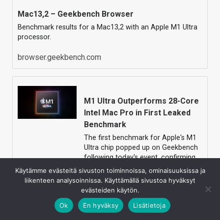
Mac13,2 – Geekbench Browser
Benchmark results for a Mac13,2 with an Apple M1 Ultra
processor.
browser.geekbench.com
M1 Ultra Outperforms 28-Core
Intel Mac Pro in First Leaked
Benchmark
The first benchmark for Apple's M1
Ultra chip popped up on Geekbench
following today's event, confirming
that the doubled-up M1 Max is
Käytämme evästeitä sivuston toiminnoissa, ominaisuuksissa ja
indeed…
liikenteen analysoinnissa. Käyttämällä sivustoa hyväksyt
evästeiden käytön.
Ok
En hyväksy
Lisätietoja
http://www.macrumors.com