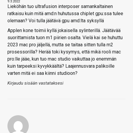
9.3.2022
Lieköhän tuo ultrafusion interposer samankaltainen
ratkaisu kuin mitä amd:n huhutussa chiplet gpu:ssa tulee
olemaan? Voi tulla jäätävä gpu amd:lta syksyllä
Applen kone toimii kyllä jokaisella sylinterillä. Jäätävää
suorittamista tuon m1 piirien osalta. Vielä kai se huhuttu
2023 mac pro jäljellä, mutta se taitaa sitten tulla m2
prosessorilla? Herää toki kysymys, että mikä rooli mac
pro:lle jääe, kun tuo mac studio vaikuttaa jo enemmän
kuin tarpeeksi kyvykkäältä? Laajennusvara palikoille
varten mitä ei saa kiinni studioon?
Kirjaudu sisään vastataksesi