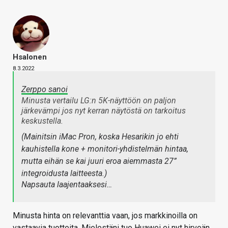
Hsalonen
8.3.2022
Zerppo sanoi
Minusta vertailu LG:n 5K-näyttöön on paljon
järkevämpi jos nyt kerran näytöstä on tarkoitus
keskustella.
(Mainitsin iMac Pron, koska Hesarikin jo ehti
kauhistella kone + monitori-yhdistelmän hintaa,
mutta eihän se kai juuri eroa aiemmasta 27”
integroidusta laitteesta.)
Napsauta laajentaaksesi…
Minusta hinta on relevanttia vaan, jos markkinoilla on
vastaavia tuotteita. Mielestäni tuo Huawei ei nyt hirveän