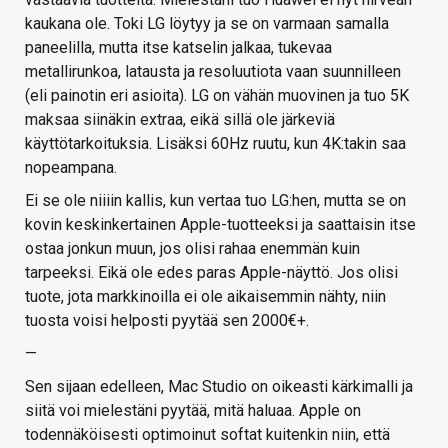
kaukana ole. Toki LG löytyy ja se on varmaan samalla
paneelilla, mutta itse katselin jalkaa, tukevaa
metallirunkoa, latausta ja resoluutiota vaan suunnilleen
(eli painotin eri asioita). LG on vähän muovinen ja tuo 5K
maksaa siinäkin extraa, eikä sillä ole järkeviä
käyttötarkoituksia. Lisäksi 60Hz ruutu, kun 4K:takin saa
nopeampana.
Ei se ole niiiin kallis, kun vertaa tuo LG:hen, mutta se on
kovin keskinkertainen Apple-tuotteeksi ja saattaisin itse
ostaa jonkun muun, jos olisi rahaa enemmän kuin
tarpeeksi. Eikä ole edes paras Apple-näyttö. Jos olisi
tuote, jota markkinoilla ei ole aikaisemmin nähty, niin
tuosta voisi helposti pyytää sen 2000€+.
—
Sen sijaan edelleen, Mac Studio on oikeasti kärkimalli ja
siitä voi mielestäni pyytää, mitä haluaa. Apple on
todennäköisesti optimoinut softat kuitenkin niin, että