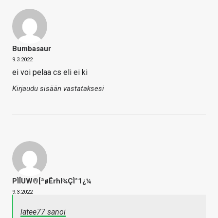
Bumbasaur
9.3.2022
ei voi pelaa cs eli ei ki
Kirjaudu sisään vastataksesi
PÌÎUW®[ªøËrhl¾ÇÌ°1¿¼
9.3.2022
latee77 sanoi