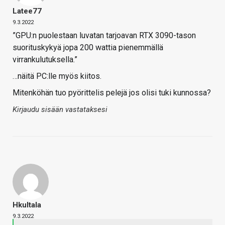
Latee77
9.3.2022
”GPU:n puolestaan luvatan tarjoavan RTX 3090-tason
suorituskykyä jopa 200 wattia pienemmällä
virrankulutuksella.”
…näitä PC:lle myös kiitos.
Mitenköhän tuo pyörittelis pelejä jos olisi tuki kunnossa?
Kirjaudu sisään vastataksesi
Hkultala
9.3.2022