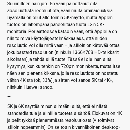
Suunnilleen näin joo.. En vaan painottanut sitä
absoluuttista resoluutiota, vaan muita ominaisuuksia.
Iiyamalla on ollut alle tonnin 5K-näyttö, mutta Applen
tuotos on lähempänä paneeliltaan tuota LG:n 5K-
monitoria. Periaatteessa katsoin vaan, että Applella on
niin toimiva käyttöjärjestelmäskaalaus, että niiden
resoluutio voi olla mitä vaan – ja silloin on kätevää ottaa
joku bastard resolution (niinkuin 1366×768 HD-telkkarit
aikoinaan) ja tehdä sillä tuote. Tässä ei ole ihan siitä
kysymys, kun kuitenkin on 720p:n moninkerta, mutta itse
näen sen pienenä kikkana, jolla resoluutiota on nostettu
vähän 4K:sta (ok, 33%) ja sitten voi sanoa 5K tai 4K+,
niinkuin Huawei sanoo.
—
5K ja 6K näyttää minun silmääni siltä, että ei niistä
standardia tule ja ei niille tuoteta sisältöä. Elokuvat on 4K
ja pelit tykkää pienemmästä resoluutiosta (= toimivat
silloin nopeammin). On se tosin kivannäköinen desktop-