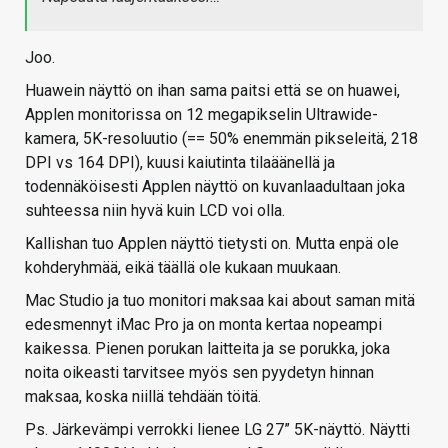
Joo.
Huawein näyttö on ihan sama paitsi että se on huawei,
Applen monitorissa on 12 megapikselin Ultrawide-
kamera, 5K-resoluutio (== 50% enemmän pikseleitä, 218
DPI vs 164 DPI), kuusi kaiutinta tilaäänellä ja
todennäköisesti Applen näyttö on kuvanlaadultaan joka
suhteessa niin hyvä kuin LCD voi olla.
Kallishan tuo Applen näyttö tietysti on. Mutta enpä ole
kohderyhmää, eikä täällä ole kukaan muukaan.
Mac Studio ja tuo monitori maksaa kai about saman mitä
edesmennyt iMac Pro ja on monta kertaa nopeampi
kaikessa. Pienen porukan laitteita ja se porukka, joka
noita oikeasti tarvitsee myös sen pyydetyn hinnan
maksaa, koska niillä tehdään töitä.
Ps. Järkevämpi verrokki lienee LG 27” 5K-näyttö. Näytti