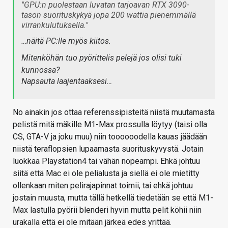
"GPU:n puolestaan luvatan tarjoavan RTX 3090-
tason suorituskykyä jopa 200 wattia pienemmällä
virrankulutuksella."
…näitä PC:lle myös kiitos.
Mitenköhän tuo pyörittelis pelejä jos olisi tuki
kunnossa?
Napsauta laajentaaksesi…
No ainakin jos ottaa referenssipisteitä niistä muutamasta
pelistä mitä mäkille M1-Max prossulla löytyy (taisi olla
CS, GTA-V ja joku muu) niin toooooodella kauas jäädään
niistä teraflopsien lupaamasta suorituskyvystä. Jotain
luokkaa Playstation4 tai vähän nopeampi. Ehkä johtuu
siitä että Mac ei ole pelialusta ja siellä ei ole mietitty
ollenkaan miten pelirajapinnat toimii, tai ehkä johtuu
jostain muusta, mutta tällä hetkellä tiedetään se että M1-
Max lastulla pyörii blenderi hyvin mutta pelit köhii niin
urakalla että ei ole mitään järkeä edes yrittää.