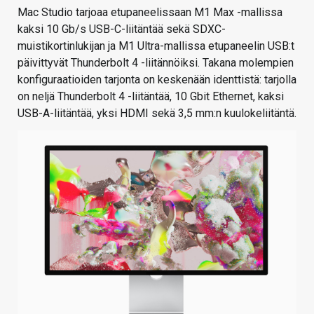
Mac Studio tarjoaa etupaneelissaan M1 Max -mallissa
kaksi 10 Gb/s USB-C-liitäntää sekä SDXC-
muistikortinlukijan ja M1 Ultra-mallissa etupaneelin USB:t
päivittyvät Thunderbolt 4 -liitännöiksi. Takana molempien
konfiguraatioiden tarjonta on keskenään identtistä: tarjolla
on neljä Thunderbolt 4 -liitäntää, 10 Gbit Ethernet, kaksi
USB-A-liitäntää, yksi HDMI sekä 3,5 mm:n kuulokeliitäntä.