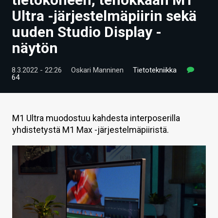
ARTIKKELIT
Ultra -järjestelmäpiirin sekä
uuden Studio Display -
VIDEOT
näytön
TECHBBS
8.3.2022 - 22:26
Oskari Manninen
Tietotekniikka
TIETOA
64
HINTA.FI
KAUPPA
M1 Ultra muodostuu kahdesta interposerilla
yhdistetystä M1 Max -järjestelmäpiiristä.
VAIHDA TEEMA
HAKU