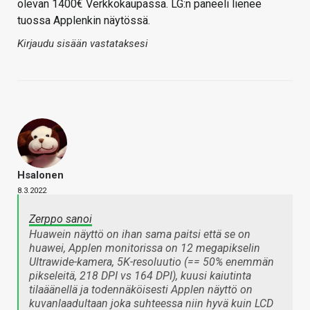
olevan 1400€ Verkkokaupassa. LG:n paneeli lienee
tuossa Applenkin näytössä.
Kirjaudu sisään vastataksesi
Hsalonen
8.3.2022
Zerppo sanoi
Huawein näyttö on ihan sama paitsi että se on
huawei, Applen monitorissa on 12 megapikselin
Ultrawide-kamera, 5K-resoluutio (== 50% enemmän
pikseleitä, 218 DPI vs 164 DPI), kuusi kaiutinta
tilaäänellä ja todennäköisesti Applen näyttö on
kuvanlaadultaan joka suhteessa niin hyvä kuin LCD