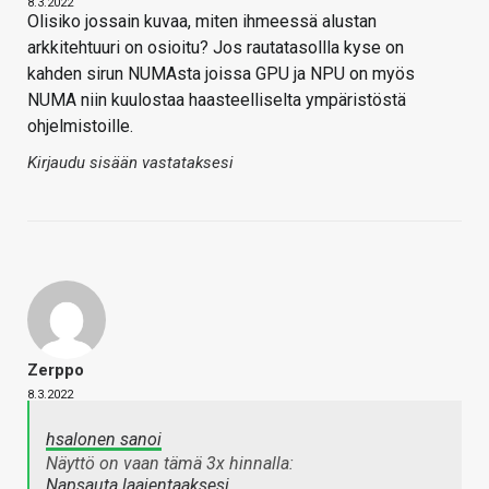
8.3.2022
Olisiko jossain kuvaa, miten ihmeessä alustan
arkkitehtuuri on osioitu? Jos rautatasollla kyse on
kahden sirun NUMAsta joissa GPU ja NPU on myös
NUMA niin kuulostaa haasteelliselta ympäristöstä
ohjelmistoille.
Kirjaudu sisään vastataksesi
Zerppo
8.3.2022
hsalonen sanoi
Näyttö on vaan tämä 3x hinnalla:
Napsauta laajentaaksesi…