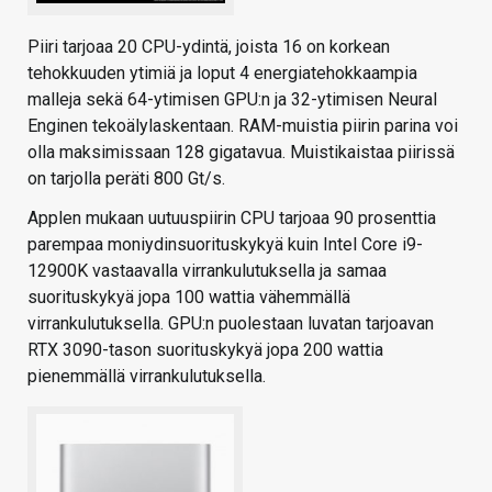
Piiri tarjoaa 20 CPU-ydintä, joista 16 on korkean
tehokkuuden ytimiä ja loput 4 energiatehokkaampia
malleja sekä 64-ytimisen GPU:n ja 32-ytimisen Neural
Enginen tekoälylaskentaan. RAM-muistia piirin parina voi
olla maksimissaan 128 gigatavua. Muistikaistaa piirissä
on tarjolla peräti 800 Gt/s.
Applen mukaan uutuuspiirin CPU tarjoaa 90 prosenttia
parempaa moniydinsuorituskykyä kuin Intel Core i9-
12900K vastaavalla virrankulutuksella ja samaa
suorituskykyä jopa 100 wattia vähemmällä
virrankulutuksella. GPU:n puolestaan luvatan tarjoavan
RTX 3090-tason suorituskykyä jopa 200 wattia
pienemmällä virrankulutuksella.