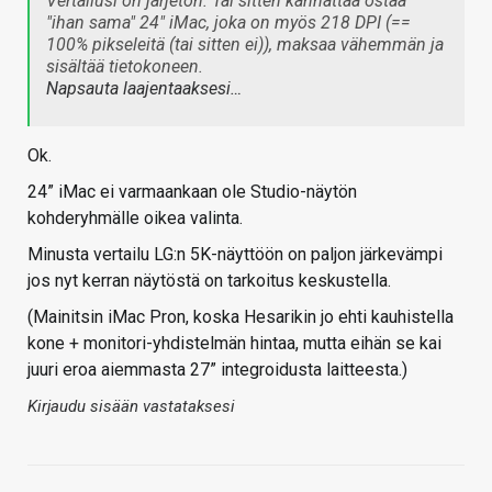
Vertailusi on järjetön. Tai sitten kannattaa ostaa
"ihan sama" 24" iMac, joka on myös 218 DPI (==
100% pikseleitä (tai sitten ei)), maksaa vähemmän ja
sisältää tietokoneen.
Napsauta laajentaaksesi…
Ok.
24” iMac ei varmaankaan ole Studio-näytön
kohderyhmälle oikea valinta.
Minusta vertailu LG:n 5K-näyttöön on paljon järkevämpi
jos nyt kerran näytöstä on tarkoitus keskustella.
(Mainitsin iMac Pron, koska Hesarikin jo ehti kauhistella
kone + monitori-yhdistelmän hintaa, mutta eihän se kai
juuri eroa aiemmasta 27” integroidusta laitteesta.)
Kirjaudu sisään vastataksesi