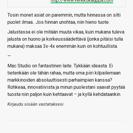
http://www.verkkokauppa.com
Tosin monet asiat on paremmin, mutta hinnassa on silti
puolet ilmaa.. Jos hinnan unohtaa, niin hieno tuote.
Jalustassa ei ole mitään muuta vikaa, kuin mukana tuleva
jalusta on huono ja korkeussäädettävä (jonka pitäisi tulla
mukana) maksaa 3x-4x enemmän kuin on kohtuullista.
—
Mac Studio on fantastinen laite. Tykkään ideasta. Ei
tietenkään ole tähän rahaa, mutta oma piiri kilpailemaan
markkinoiden absoluuttisesti parhaimpien kanssa?
Rohkeaa, innovatiivista ja minun puolestani saavat pyytää
tuosta niin paljon kuin kehtaavat – ja kyllä kehdataankin.
Kirjaudu sisään vastataksesi