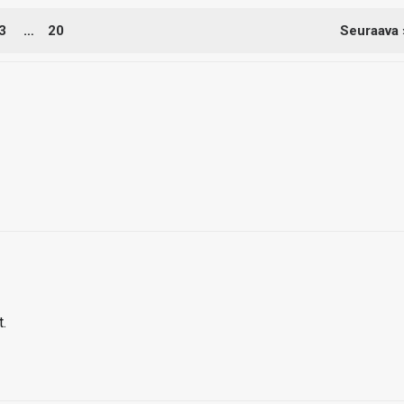
3
…
20
Seuraava 
.