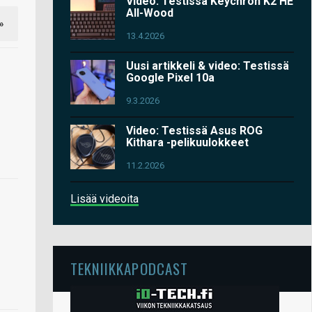
Video: Testissä Keychron K2 HE
All-Wood
»
13.4.2026
Uusi artikkeli & video: Testissä
Google Pixel 10a
9.3.2026
Video: Testissä Asus ROG
Kithara -pelikuulokkeet
11.2.2026
Lisää videoita
TEKNIIKKAPODCAST