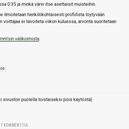
a 0:35 ja minkä värin itse asettaisit muisteihin.
le ilmoitetaan henkilökohtaisesti profiilista löytyvään
 voittajaa ei tavoiteta viikon kuluessa, arvonta suoritetaan
imm’sin valikoimista
.
NOS
sivuston puolella toistaiseksi pois käytöstä)
97 KOMMENTTIA