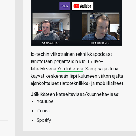
io-techin viikottainen tekniikkapodcast
lähetetään perjantaisin klo 15 live-
lähetyksenä
YouTubessa
. Sampsa ja Juha
käyvät keskenään läpi kuluneen viikon ajalta
ajankohtaiset tietotekniikka- ja mobiiliaiheet.
Jälkikäteen katseltavissa/kuunneltavissa:
Youtube
iTunes
Spotify