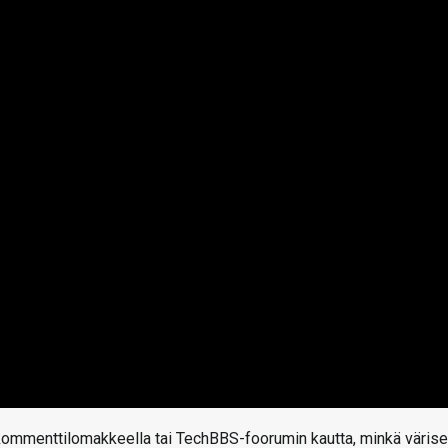
kommenttilomakkeella tai TechBBS-foorumin kautta, minkä väris