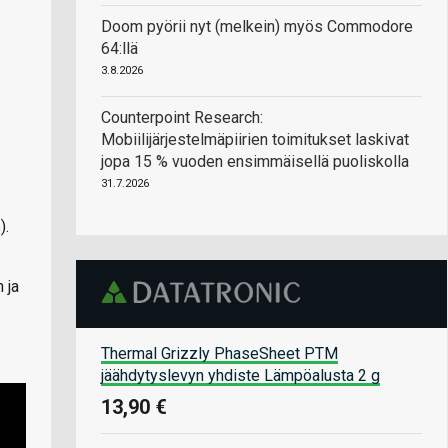
Doom pyörii nyt (melkein) myös Commodore
64:llä
3.8.2026
Counterpoint Research:
Mobiilijärjestelmäpiirien toimitukset laskivat
jopa 15 % vuoden ensimmäisellä puoliskolla
31.7.2026
).
 ja
Thermal Grizzly PhaseSheet PTM
jäähdytyslevyn yhdiste Lämpöalusta 2 g
13,90 €