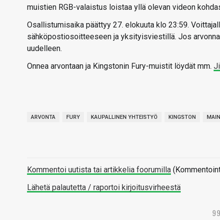
muistien RGB-valaistus loistaa yllä olevan videon kohdass
Osallistumisaika päättyy 27. elokuuta klo 23:59. Voittajal
sähköpostiosoitteeseen ja yksityisviestillä. Jos arvonnan
uudelleen.
Onnea arvontaan ja Kingstonin Fury-muistit löydät mm.
J
ARVONTA
FURY
KAUPALLINEN YHTEISTYÖ
KINGSTON
MAI
Kommentoi uutista tai artikkelia foorumilla
(Kommentointi 
Lähetä palautetta / raportoi kirjoitusvirheestä
9