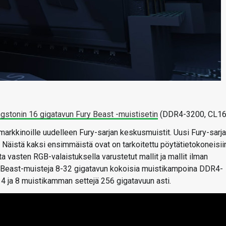
ngstonin 16 gigatavun Fury Beast -muistisetin
(DDR4-3200, CL16
rkkinoille uudelleen Fury-sarjan keskusmuistit. Uusi Fury-sarja
Näistä kaksi ensimmäistä ovat on tarkoitettu pöytätietokoneisiin
ta vasten RGB-valaistuksella varustetut mallit ja mallit ilman
ja Beast-muisteja 8-32 gigatavun kokoisia muistikampoina DDR4-
 4 ja 8 muistikamman settejä 256 gigatavuun asti.