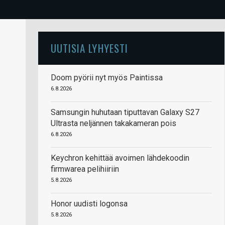
UUTISIA LYHYESTI
Doom pyörii nyt myös Paintissa
6.8.2026
Samsungin huhutaan tiputtavan Galaxy S27
Ultrasta neljännen takakameran pois
6.8.2026
Keychron kehittää avoimen lähdekoodin
firmwarea pelihiiriin
5.8.2026
Honor uudisti logonsa
5.8.2026