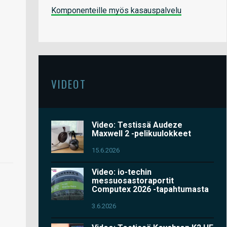
Komponenteille myös kasauspalvelu
VIDEOT
Video: Testissä Audeze
Maxwell 2 -pelikuulokkeet
15.6.2026
Video: io-techin
messuosastoraportit
Computex 2026 -tapahtumasta
3.6.2026