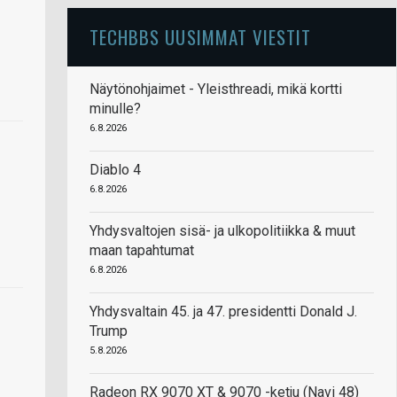
TECHBBS UUSIMMAT VIESTIT
Näytönohjaimet - Yleisthreadi, mikä kortti
minulle?
6.8.2026
Diablo 4
6.8.2026
Yhdysvaltojen sisä- ja ulkopolitiikka & muut
maan tapahtumat
6.8.2026
Yhdysvaltain 45. ja 47. presidentti Donald J.
Trump
5.8.2026
Radeon RX 9070 XT & 9070 -ketju (Navi 48)