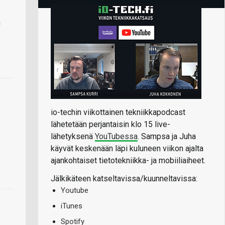
n
io-techin viikottainen tekniikkapodcast
lähetetään perjantaisin klo 15 live-
lähetyksenä
YouTubessa
. Sampsa ja Juha
käyvät keskenään läpi kuluneen viikon ajalta
ajankohtaiset tietotekniikka- ja mobiiliaiheet.
Jälkikäteen katseltavissa/kuunneltavissa:
Youtube
iTunes
Spotify