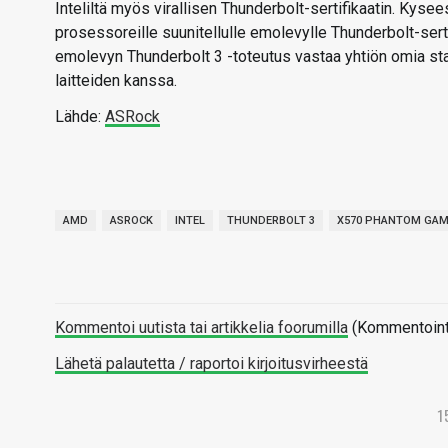
Inteliltä myös virallisen Thunderbolt-sertifikaatin. Kys
prosessoreille suunitellulle emolevylle Thunderbolt-serti
emolevyn Thunderbolt 3 -toteutus vastaa yhtiön omia stan
laitteiden kanssa.
Lähde:
ASRock
AMD
ASROCK
INTEL
THUNDERBOLT 3
X570 PHANTOM GAMI
Kommentoi uutista tai artikkelia foorumilla
(Kommentointi 
Lähetä palautetta / raportoi kirjoitusvirheestä
1