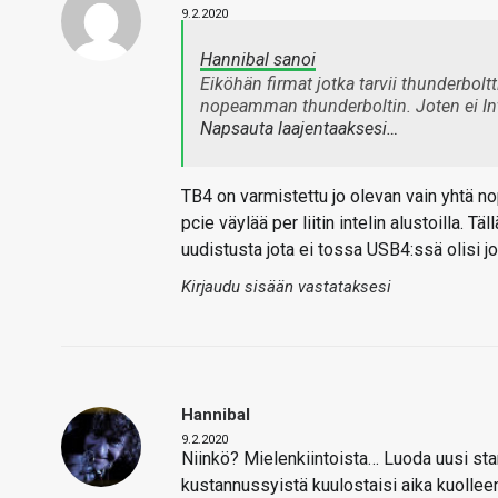
9.2.2020
Hannibal sanoi
Eiköhän firmat jotka tarvii thunderbolt
nopeamman thunderboltin. Joten ei Inte
Napsauta laajentaaksesi…
TB4 on varmistettu jo olevan vain yhtä no
pcie väylää per liitin intelin alustoilla. T
uudistusta jota ei tossa USB4:ssä olisi jo
Kirjaudu sisään vastataksesi
Hannibal
9.2.2020
Niinkö? Mielenkiintoista… Luoda uusi stan
kustannussyistä kuulostaisi aika kuolleena