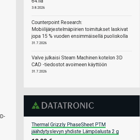
64:llä
3.8.2026
Counterpoint Research:
Mobiilijärjestelmäpiirien toimitukset laskivat
jopa 15 % vuoden ensimmäisellä puoliskolla
31.7.2026
Valve julkaisi Steam Machinen kotelon 3D
CAD -tiedostot avoimeen käyttöön
31.7.2026
MD-
Thermal Grizzly PhaseSheet PTM
jäähdytyslevyn yhdiste Lämpöalusta 2 g