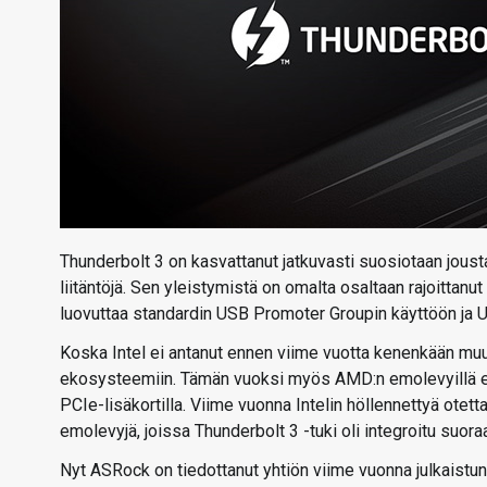
Thunderbolt 3 on kasvattanut jatkuvasti suosiotaan jous
liitäntöjä. Sen yleistymistä on omalta osaltaan rajoittanut
luovuttaa standardin USB Promoter Groupin käyttöön ja U
Koska Intel ei antanut ennen viime vuotta kenenkään muun
ekosysteemiin. Tämän vuoksi myös AMD:n emolevyillä enne
PCIe-lisäkortilla. Viime vuonna Intelin höllennettyä ote
emolevyjä, joissa Thunderbolt 3 -tuki oli integroitu suor
Nyt ASRock on tiedottanut yhtiön viime vuonna julkais