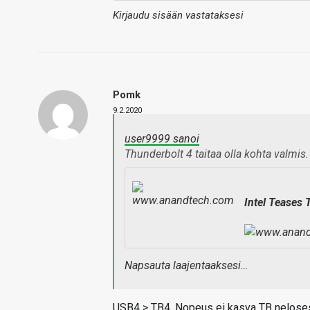
Kirjaudu sisään vastataksesi
Pomk
9.2.2020
user9999 sanoi
Thunderbolt 4 taitaa olla kohta valmis.
Intel Teases 
Napsauta laajentaaksesi…
USB4 > TB4. Nopeus ei kasva TB nelosess