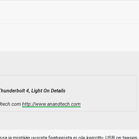
Thunderbolt 4, Light On Details
http://www.anandtech.com
a ja mistään uusista featureista ei ole kerrottu. USB on taasen