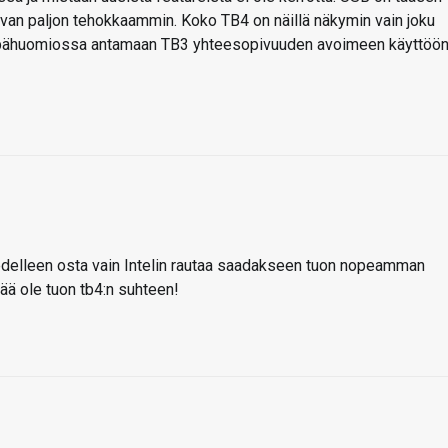
tavan paljon tehokkaammin. Koko TB4 on näillä näkymin vain joku
ät epähuomiossa antamaan TB3 yhteesopivuuden avoimeen käyttöö
ia edelleen osta vain Intelin rautaa saadakseen tuon nopeamman
ätää ole tuon tb4:n suhteen!