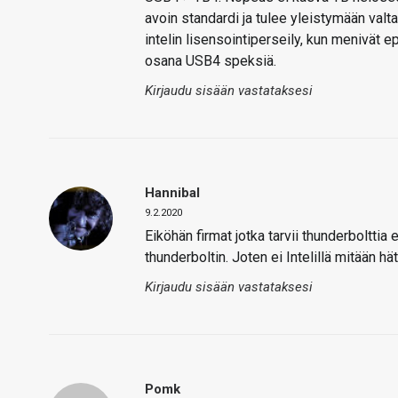
avoin standardi ja tulee yleistymään val
intelin lisensointiperseily, kun meniv
osana USB4 speksiä.
Kirjaudu sisään vastataksesi
Hannibal
9.2.2020
Eiköhän firmat jotka tarvii thunderboltt
thunderboltin. Joten ei Intelillä mitään h
Kirjaudu sisään vastataksesi
Pomk