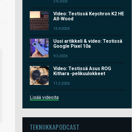
3.6.2026
Video: Testissä Keychron K2 HE
All-Wood
13.4.2026
Uusi artikkeli & video: Testissä
Google Pixel 10a
9.3.2026
Video: Testissä Asus ROG
Kithara -pelikuulokkeet
11.2.2026
Lisää videoita
TEKNIIKKAPODCAST