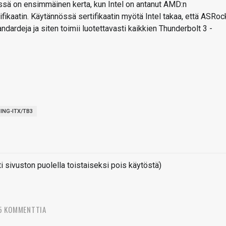
eessä on ensimmäinen kerta, kun Intel on antanut AMD:n
fikaatin. Käytännössä sertifikaatin myötä Intel takaa, että ASRoc
dardeja ja siten toimii luotettavasti kaikkien Thunderbolt 3 -
NG-ITX/TB3
sivuston puolella toistaiseksi pois käytöstä)
5 KOMMENTTIA