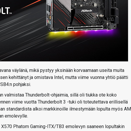
tavana väylänä, mikä pystyy yksinään korvaamaan useita muita
 sen kehittänyt ja omistava Intel, mutta viime vuonna yhtiö päätti
SB4:n pohjaksi.
 valmistaa Thunderbolt-ohjaimia, sillä oli tiukka ote koko
n viime vuotta Thunderbolt 3 -tuki oli toteutettava erillisellä
ttaan standardista alkoi markkinoille ilmestymään lopulta myös A
aan emolevylle.
tun X570 Phatom Gaming-ITX/TB3 emolevyn saaneen lopultakin