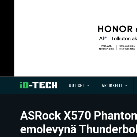
UUTISET
ARTIKKELIT
ASRock X570 Phantom
emolevynä Thunderbolt