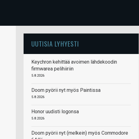
UUTISIA LYHYESTI
Keychron kehittää avoimen lähdekoodin
firmwarea pelihiiriin
5.8.2026
Doom pyörii nyt myös Paintissa
5.8.2026
Honor uudisti logonsa
5.8.2026
Doom pyörii nyt (melkein) myös Commodore