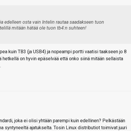
tia edelleen osta vain Intelin rautaa saadakseen tuon
lillä mitään hätää ole tuon tb4:n suhteen!
pea kuin TB3 (ja USB4) ja nopeampi portti vaatisi taakseen jo 8
ällä hetkellä on hyvin epäselvää että onko siinä mitään sellaista
.
dardi, joka ei olisi yhtään parempi kuin edellinen? Pelkästään
 syntyneeltä ajatukselta. Tosin Linux distributiot toimivat juuri