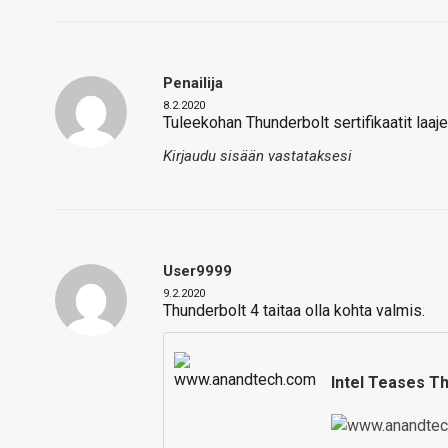
Penailija
8.2.2020
Tuleekohan Thunderbolt sertifikaatit laaj
Kirjaudu sisään vastataksesi
User9999
9.2.2020
Thunderbolt 4 taitaa olla kohta valmis.
Intel Teases Th