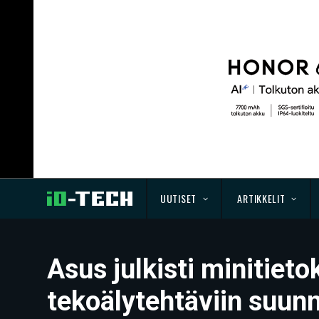
UUTISET
ARTIKKELIT
Asus julkisti minitie
tekoälytehtäviin suun