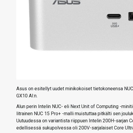
Asus on esitellyt uudet minikokoiset tietokoneensa NUC
GX10 AI:n.
Alun perin Intelin NUC- eli Next Unit of Computing -minit
litrainen NUC 15 Pro+ -malli muistuttaa pitkälti sen joul
Uutuudessa on variantista riippuen Intelin 200H-sarjan Cor
edellisessä sukupolvessa oli 200V-sarjalaiset Core Ult