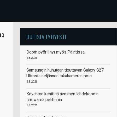
10
UUTISIA LYHYESTI
Doom pyörii nyt myös Paintissa
6.8.2026
Samsungin huhutaan tiputtavan Galaxy S27
Ultrasta neljännen takakameran pois
6.8.2026
Keychron kehittää avoimen lähdekoodin
firmwarea pelihiiriin
5.8.2026