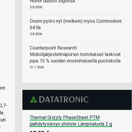
Honor uudisti logonsa
5.8.2026
Doom pyörii nyt (melkein) myös Commodore
64:llä
3.8.2026
Counterpoint Research:
Mobiilijärjestelmäpiirien toimitukset laskivat
jopa 15 % vuoden ensimmäisellä puoliskolla
31.7.2026
ent
0,7-
la.
Thermal Grizzly PhaseSheet PTM
kun
jäähdytyslevyn yhdiste Lämpöalusta 2 g
-