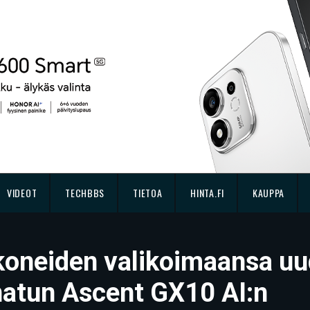
VIDEOT
TECHBBS
TIETOA
HINTA.FI
KAUPPA
tokoneiden valikoimaansa u
natun Ascent GX10 AI:n