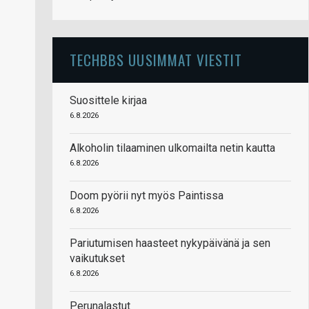
TECHBBS UUSIMMAT VIESTIT
Suosittele kirjaa
6.8.2026
Alkoholin tilaaminen ulkomailta netin kautta
6.8.2026
Doom pyörii nyt myös Paintissa
6.8.2026
Pariutumisen haasteet nykypäivänä ja sen
vaikutukset
6.8.2026
Perunalastut