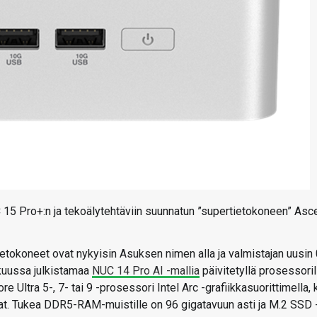
 15 Pro+:n ja tekoälytehtäviin suunnatun ”supertietokoneen” Asc
ietokoneet ovat nykyisin Asuksen nimen alla ja valmistajan uusin 
ukuussa julkistamaa
NUC 14 Pro AI -mallia
päivitetyllä prosessoril
e Ultra 5-, 7- tai 9 -prosessori Intel Arc -grafiikkasuorittimella, 
rat. Tukea DDR5-RAM-muistille on 96 gigatavuun asti ja M.2 SSD 