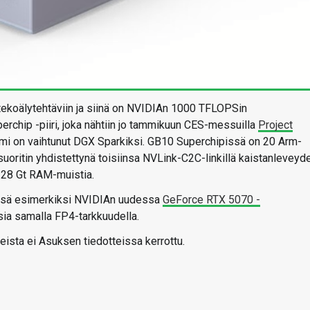
ekoälytehtäviin ja siinä on NVIDIAn 1000 TFLOPSin
rchip -piiri, joka nähtiin jo tammikuun CES-messuilla
Project
imi on vaihtunut DGX Sparkiksi. GB10 Superchipissä on 20 Arm-
uoritin yhdistettynä toisiinsa NVLink-C2C-linkillä kaistanleveyd
128 Gt RAM-muistia.
ssä esimerkiksi NVIDIAn uudessa
GeForce RTX 5070 -
a samalla FP4-tarkkuudella.
eista ei Asuksen tiedotteissa kerrottu.