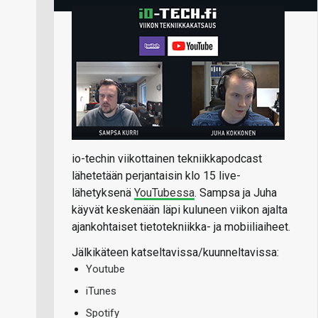
io-techin viikottainen tekniikkapodcast
lähetetään perjantaisin klo 15 live-
lähetyksenä
YouTubessa
. Sampsa ja Juha
käyvät keskenään läpi kuluneen viikon ajalta
ajankohtaiset tietotekniikka- ja mobiiliaiheet.
Jälkikäteen katseltavissa/kuunneltavissa:
Youtube
iTunes
Spotify