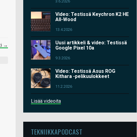
3.6.2026
Video: Testissä Keychron K2 HE
All-Wood
13.4.2026
Uusi artikkeli & video: Testissä
ti →
Google Pixel 10a
9.3.2026
Video: Testissä Asus ROG
Kithara -pelikuulokkeet
11.2.2026
Lisää videoita
TEKNIIKKAPODCAST