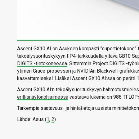
Ascent GX10 AI on Asuksen kompakti ”supertietokone” t
tekoälysuorituskykyyn FP4-tarkkuudella yltävä GB10 Supe
DIGITS -tietokoneessa
. Sittemmin Project DIGITS -työn
ytimen Grace-prosessori ja NVIDIAn Blackwell-grafiikkas
kasvattamiseksi. Lisäksi Ascent GX10 AI:ssa on peräti 
Ascent GX10 AI:n tekoälysuorituskyvyn hahmotusmiele
erillisnäytönohjaimessa
vastaava lukema on 988 TFLOPsi
Tarkempia saatavuus- ja hintatietoja uusista minitietokon
Lähde: Asus (
1
,
2
)