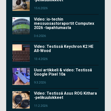
15.6.2026
Video: io-techin
messuosastoraportit Computex
2026 -tapahtumasta
3.6.2026
Video: Testissä Keychron K2 HE
All-Wood
13.4.2026
Uusi artikkeli & video: Testissä
Google Pixel 10a
9.3.2026
Video: Testissä Asus ROG Kithara
-pelikuulokkeet
11.2.2026