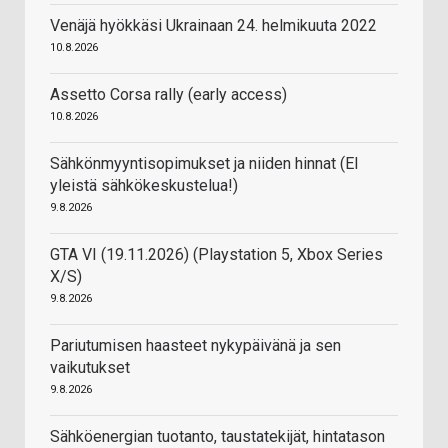
Venäjä hyökkäsi Ukrainaan 24. helmikuuta 2022
10.8.2026
Assetto Corsa rally (early access)
10.8.2026
Sähkönmyyntisopimukset ja niiden hinnat (EI
yleistä sähkökeskustelua!)
9.8.2026
GTA VI (19.11.2026) (Playstation 5, Xbox Series
X/S)
9.8.2026
Pariutumisen haasteet nykypäivänä ja sen
vaikutukset
9.8.2026
Sähköenergian tuotanto, taustatekijät, hintatason