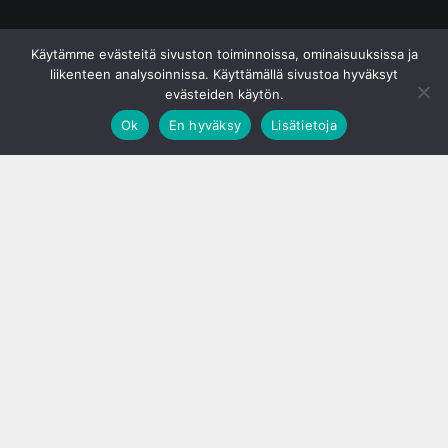
© S&J Media Oy
Käytämme evästeitä sivuston toiminnoissa, ominaisuuksissa ja
liikenteen analysoinnissa. Käyttämällä sivustoa hyväksyt
evästeiden käytön.
Ok
En hyväksy
Lisätietoja
;