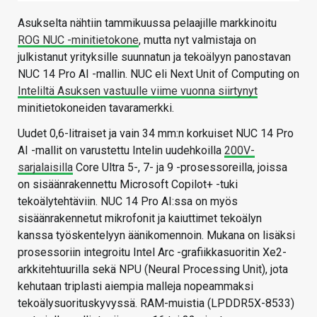
Asukselta nähtiin tammikuussa pelaajille markkinoitu
ROG NUC -minitietokone
, mutta nyt valmistaja on
julkistanut yrityksille suunnatun ja tekoälyyn panostavan
NUC 14 Pro AI -mallin. NUC eli Next Unit of Computing on
Inteliltä Asuksen vastuulle viime vuonna siirtynyt
minitietokoneiden tavaramerkki.
Uudet 0,6-litraiset ja vain 34 mm:n korkuiset NUC 14 Pro
AI -mallit on varustettu Intelin uudehkoilla
200V-
sarjalaisilla
Core Ultra 5-, 7- ja 9 -prosessoreilla, joissa
on sisäänrakennettu Microsoft Copilot+ -tuki
tekoälytehtäviin. NUC 14 Pro AI:ssa on myös
sisäänrakennetut mikrofonit ja kaiuttimet tekoälyn
kanssa työskentelyyn äänikomennoin. Mukana on lisäksi
prosessoriin integroitu Intel Arc -grafiikkasuoritin Xe2-
arkkitehtuurilla sekä NPU (Neural Processing Unit), jota
kehutaan triplasti aiempia malleja nopeammaksi
tekoälysuorituskyvyssä. RAM-muistia (LPDDR5X-8533)