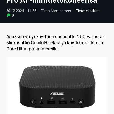
ARTIKKELIT
20.12.2024 - 11:56
Timo Niemenmaa
Tietotekniikka
0
VIDEOT
TECHBBS
Asuksen yrityskäyttöön suunnattu NUC valjastaa
TIETOA
Microsoftin Copilot+-tekoälyn käyttöönsä Intelin
Core Ultra -prosessoreilla.
HINTA.FI
KAUPPA
VAIHDA TEEMA
HAKU