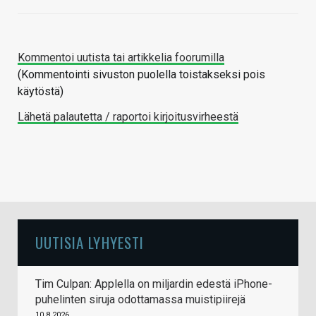
Kommentoi uutista tai artikkelia foorumilla
(Kommentointi sivuston puolella toistakseksi pois
käytöstä)
Lähetä palautetta / raportoi kirjoitusvirheestä
UUTISIA LYHYESTI
Tim Culpan: Applella on miljardin edestä iPhone-
puhelinten siruja odottamassa muistipiirejä
10.8.2026