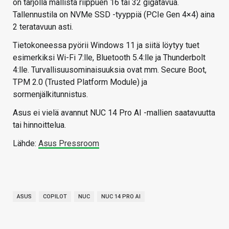
on tarjolla mallista riippuen 16 tai 32 gigatavua.
Tallennustila on NVMe SSD -tyyppiä (PCIe Gen 4×4) aina
2 teratavuun asti.
Tietokoneessa pyörii Windows 11 ja siitä löytyy tuet
esimerkiksi Wi-Fi 7:lle, Bluetooth 5.4:lle ja Thunderbolt
4:lle. Turvallisuusominaisuuksia ovat mm. Secure Boot,
TPM 2.0 (Trusted Platform Module) ja
sormenjälkitunnistus.
Asus ei vielä avannut NUC 14 Pro AI -mallien saatavuutta
tai hinnoittelua.
Lähde:
Asus Pressroom
ASUS
COPILOT
NUC
NUC 14 PRO AI