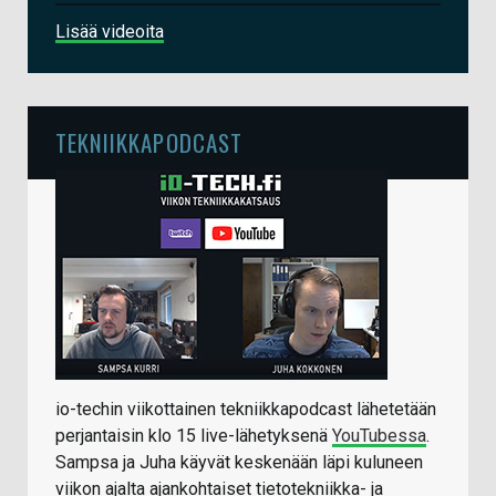
Lisää videoita
TEKNIIKKAPODCAST
io-techin viikottainen tekniikkapodcast lähetetään
perjantaisin klo 15 live-lähetyksenä
YouTubessa
.
Sampsa ja Juha käyvät keskenään läpi kuluneen
viikon ajalta ajankohtaiset tietotekniikka- ja