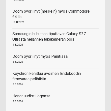
Doom pyörii nyt (melkein) myös Commodore
64:llä
10.8.2026
Samsungin huhutaan tiputtavan Galaxy S27
Ultrasta neljännen takakameran pois
9.8.2026
Doom pyörii nyt myös Paintissa
6.8.2026
Keychron kehittää avoimen lähdekoodin
firmwarea pelihiiriin
5.8.2026
Honor uudisti logonsa
5.8.2026