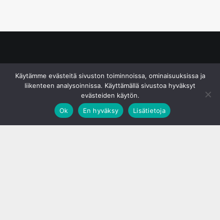
© S&J Media Oy
Käytämme evästeitä sivuston toiminnoissa, ominaisuuksissa ja
liikenteen analysoinnissa. Käyttämällä sivustoa hyväksyt
evästeiden käytön.
Ok
En hyväksy
Lisätietoja
;