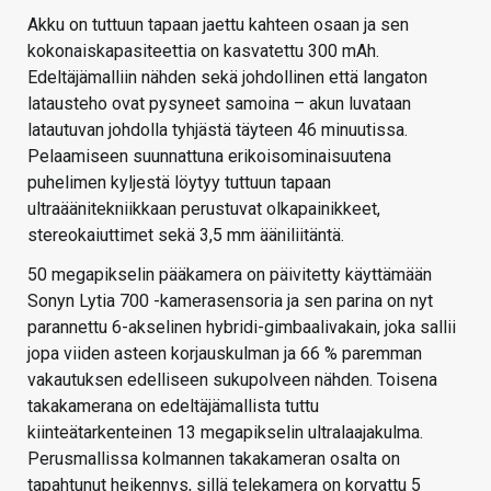
Akku on tuttuun tapaan jaettu kahteen osaan ja sen
kokonaiskapasiteettia on kasvatettu 300 mAh.
Edeltäjämalliin nähden sekä johdollinen että langaton
latausteho ovat pysyneet samoina – akun luvataan
latautuvan johdolla tyhjästä täyteen 46 minuutissa.
Pelaamiseen suunnattuna erikoisominaisuutena
puhelimen kyljestä löytyy tuttuun tapaan
ultraäänitekniikkaan perustuvat olkapainikkeet,
stereokaiuttimet sekä 3,5 mm ääniliitäntä.
50 megapikselin pääkamera on päivitetty käyttämään
Sonyn Lytia 700 -kamerasensoria ja sen parina on nyt
parannettu 6-akselinen hybridi-gimbaalivakain, joka sallii
jopa viiden asteen korjauskulman ja 66 % paremman
vakautuksen edelliseen sukupolveen nähden. Toisena
takakamerana on edeltäjämallista tuttu
kiinteätarkenteinen 13 megapikselin ultralaajakulma.
Perusmallissa kolmannen takakameran osalta on
tapahtunut heikennys, sillä telekamera on korvattu 5