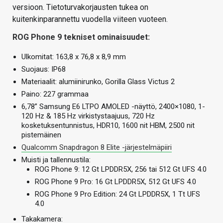
versioon. Tietoturvakorjausten tukea on
kuitenkinparannettu vuodella viiteen vuoteen.
ROG Phone 9 tekniset ominaisuudet:
Ulkomitat: 163,8 x 76,8 x 8,9 mm
Suojaus: IP68
Materiaalit: alumiinirunko, Gorilla Glass Victus 2
Paino: 227 grammaa
6,78” Samsung E6 LTPO AMOLED -näyttö, 2400×1080, 1-
120 Hz & 185 Hz virkistystaajuus, 720 Hz
kosketuksentunnistus, HDR10, 1600 nit HBM, 2500 nit
pistemäinen
Qualcomm Snapdragon 8 Elite -järjestelmäpiiri
Muisti ja tallennustila:
ROG Phone 9: 12 Gt LPDDR5X, 256 tai 512 Gt UFS 4.0
ROG Phone 9 Pro: 16 Gt LPDDR5X, 512 Gt UFS 4.0
ROG Phone 9 Pro Edition: 24 Gt LPDDR5X, 1 Tt UFS
4.0
Takakamera: