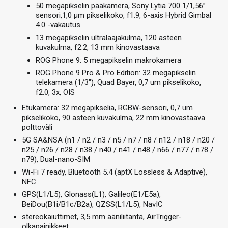
50 megapikselin pääkamera, Sony Lytia 700 1/1,56”
sensori,1,0 µm pikselikoko, f1.9, 6-axis Hybrid Gimbal
4.0 -vakautus
13 megapikselin ultralaajakulma, 120 asteen
kuvakulma, f2.2, 13 mm kinovastaava
ROG Phone 9: 5 megapikselin makrokamera
ROG Phone 9 Pro & Pro Edition: 32 megapikselin
telekamera (1/3″), Quad Bayer, 0,7 um pikselikoko,
f2.0, 3x, OIS
Etukamera: 32 megapikseliä, RGBW-sensori, 0,7 um
pikselikoko, 90 asteen kuvakulma, 22 mm kinovastaava
polttoväli
5G SA&NSA (n1 / n2 / n3 / n5 / n7 / n8 / n12 / n18 / n20 /
n25 / n26 / n28 / n38 / n40 / n41 / n48 / n66 / n77 / n78 /
n79), Dual-nano-SIM
Wi-Fi 7 ready, Bluetooth 5.4 (aptX Lossless & Adaptive),
NFC
GPS(L1/L5), Glonass(L1), Galileo(E1/E5a),
BeiDou(B1i/B1c/B2a), QZSS(L1/L5), NavIC
stereokaiuttimet, 3,5 mm ääniliitäntä, AirTrigger-
olkapainikkeet