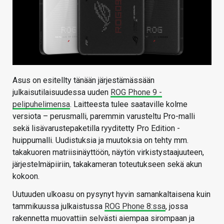
Asus on esitellty tänään järjestämässään
julkaisutilaisuudessa uuden
ROG Phone 9 -
pelipuhelimensa
. Laitteesta tulee saataville kolme
versiota – perusmalli, paremmin varusteltu Pro-malli
sekä lisävarustepaketilla ryyditetty Pro Edition -
huippumalli. Uudistuksia ja muutoksia on tehty mm.
takakuoren matriisinäyttöön, näytön virkistystaajuuteen,
järjestelmäpiiriin, takakameran toteutukseen sekä akun
kokoon.
Uutuuden ulkoasu on pysynyt hyvin samankaltaisena kuin
tammikuussa julkaistussa
ROG Phone 8:ssa
, jossa
rakennetta muovattiin selvästi aiempaa sirompaan ja