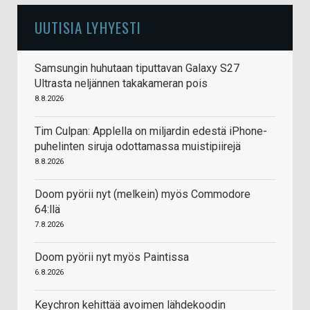
UUTISIA LYHYESTI
Samsungin huhutaan tiputtavan Galaxy S27
Ultrasta neljännen takakameran pois
8.8.2026
Tim Culpan: Applella on miljardin edestä iPhone-
puhelinten siruja odottamassa muistipiirejä
8.8.2026
Doom pyörii nyt (melkein) myös Commodore
64:llä
7.8.2026
Doom pyörii nyt myös Paintissa
6.8.2026
Keychron kehittää avoimen lähdekoodin