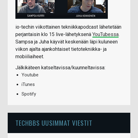
io-techin viikottainen tekniikkapodcast lähetetään
perjantaisin klo 15 live-lähetyksenä
YouTubessa
.
Sampsa ja Juha käyvät keskenään läpi kuluneen
viikon ajalta ajankohtaiset tietotekniikka- ja
mobiiliaiheet.
Jälkikäteen katseltavissa/kuunneltavissa:
Youtube
iTunes
Spotify
TECHBBS UUSIMMAT VIESTIT