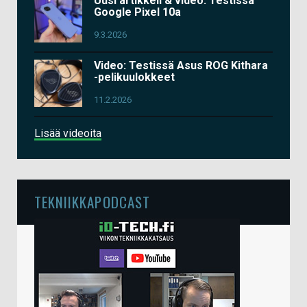
Uusi artikkeli & video: Testissä
Google Pixel 10a
9.3.2026
Video: Testissä Asus ROG Kithara
-pelikuulokkeet
11.2.2026
Lisää videoita
TEKNIIKKAPODCAST