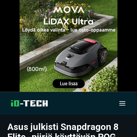
Asus julkisti Snapdragon 8
UUTISET
Elite -piiriä käyttävän ROG