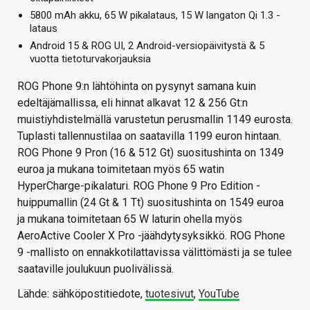
5800 mAh akku, 65 W pikalataus, 15 W langaton Qi 1.3 -
lataus
Android 15 & ROG UI, 2 Android-versiopäivitystä & 5
vuotta tietoturvakorjauksia
ROG Phone 9:n lähtöhinta on pysynyt samana kuin
edeltäjämallissa, eli hinnat alkavat 12 & 256 Gt:n
muistiyhdistelmällä varustetun perusmallin 1149 eurosta.
Tuplasti tallennustilaa on saatavilla 1199 euron hintaan.
ROG Phone 9 Pron (16 & 512 Gt) suositushinta on 1349
euroa ja mukana toimitetaan myös 65 watin
HyperCharge-pikalaturi. ROG Phone 9 Pro Edition -
huippumallin (24 Gt & 1 Tt) suositushinta on 1549 euroa
ja mukana toimitetaan 65 W laturin ohella myös
AeroActive Cooler X Pro -jäähdytysyksikkö. ROG Phone
9 -mallisto on ennakkotilattavissa välittömästi ja se tulee
saataville joulukuun puolivälissä.
Lähde: sähköpostitiedote,
tuotesivut
,
YouTube