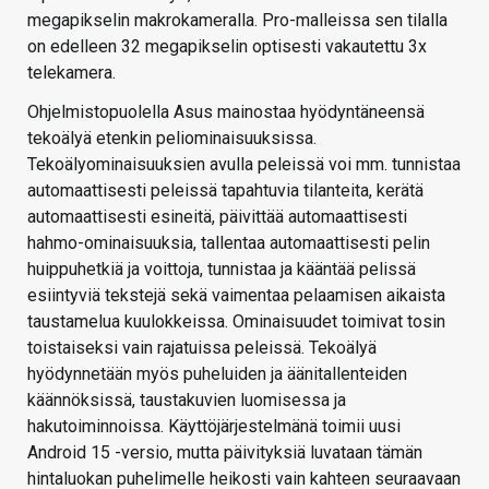
megapikselin makrokameralla. Pro-malleissa sen tilalla
on edelleen 32 megapikselin optisesti vakautettu 3x
telekamera.
Ohjelmistopuolella Asus mainostaa hyödyntäneensä
tekoälyä etenkin peliominaisuuksissa.
Tekoälyominaisuuksien avulla peleissä voi mm. tunnistaa
automaattisesti peleissä tapahtuvia tilanteita, kerätä
automaattisesti esineitä, päivittää automaattisesti
hahmo-ominaisuuksia, tallentaa automaattisesti pelin
huippuhetkiä ja voittoja, tunnistaa ja kääntää pelissä
esiintyviä tekstejä sekä vaimentaa pelaamisen aikaista
taustamelua kuulokkeissa. Ominaisuudet toimivat tosin
toistaiseksi vain rajatuissa peleissä. Tekoälyä
hyödynnetään myös puheluiden ja äänitallenteiden
käännöksissä, taustakuvien luomisessa ja
hakutoiminnoissa. Käyttöjärjestelmänä toimii uusi
Android 15 -versio, mutta päivityksiä luvataan tämän
hintaluokan puhelimelle heikosti vain kahteen seuraavaan