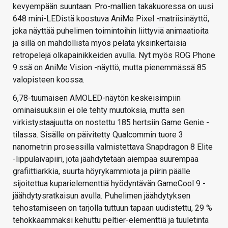
kevyempään suuntaan. Pro-mallien takakuoressa on uusi
648 mini-LEDistä koostuva AniMe Pixel -matriisinäyttö,
joka näyttää puhelimen toimintoihin liittyviä animaatioita
ja sillä on mahdollista myös pelata yksinkertaisia
retropelejä olkapainikkeiden avulla. Nyt myös ROG Phone
9:ssä on AniMe Vision -näyttö, mutta pienemmässä 85
valopisteen koossa.
6,78-tuumaisen AMOLED-näytön keskeisimpiin
ominaisuuksiin ei ole tehty muutoksia, mutta sen
virkistystaajuutta on nostettu 185 hertsiin Game Genie -
tilassa. Sisälle on päivitetty Qualcommin tuore 3
nanometrin prosessilla valmistettava Snapdragon 8 Elite
-lippulaivapiiri, jota jäähdytetään aiempaa suurempaa
grafiittiarkkia, suurta höyrykammiota ja piirin päälle
sijoitettua kuparielementtiä hyödyntävän GameCool 9 -
jäähdytysratkaisun avulla. Puhelimen jäähdytyksen
tehostamiseen on tarjolla tuttuun tapaan uudistettu, 29 %
tehokkaammaksi kehuttu peltier-elementtiä ja tuuletinta