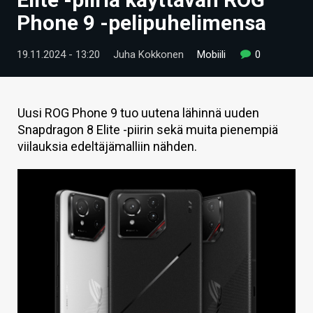
ARTIKKELIT
Phone 9 -pelipuhelimensa
VIDEOT
19.11.2024 - 13:20
Juha Kokkonen
Mobiili
0
TECHBBS
TIETOA
Uusi ROG Phone 9 tuo uutena lähinnä uuden
Snapdragon 8 Elite -piirin sekä muita pienempiä
HINTA.FI
viilauksia edeltäjämalliin nähden.
KAUPPA
VAIHDA TEEMA
HAKU